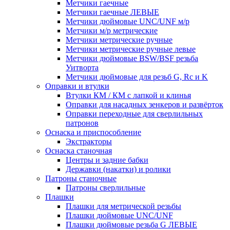
Метчики гаечные
Метчики гаечные ЛЕВЫЕ
Метчики дюймовые UNC/UNF м/р
Метчики м/р метрические
Метчики метрические ручные
Метчики метрические ручные левые
Метчики дюймовые BSW/BSF резьба
Уитворта
Метчики дюймовые для резьб G, Rc и K
Оправки и втулки
Втулки КМ / КМ с лапкой и клинья
Оправки для насадных зенкеров и развёрток
Оправки переходные для сверлильных
патронов
Оснаска и приспособление
Экстракторы
Оснаска станочная
Центры и задние бабки
Державки (накатки) и ролики
Патроны станочные
Патроны сверлильные
Плашки
Плашки для метрической резьбы
Плашки дюймовые UNC/UNF
Плашки дюймовые резьба G ЛЕВЫЕ