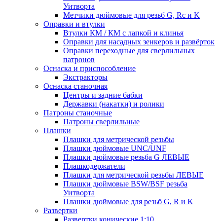
Уитворта
Метчики дюймовые для резьб G, Rc и K
Оправки и втулки
Втулки КМ / КМ с лапкой и клинья
Оправки для насадных зенкеров и развёрток
Оправки переходные для сверлильных
патронов
Оснаска и приспособление
Экстракторы
Оснаска станочная
Центры и задние бабки
Державки (накатки) и ролики
Патроны станочные
Патроны сверлильные
Плашки
Плашки для метрической резьбы
Плашки дюймовые UNC/UNF
Плашки дюймовые резьба G ЛЕВЫЕ
Плашкодержатели
Плашки для метрической резьбы ЛЕВЫЕ
Плашки дюймовые BSW/BSF резьба
Уитворта
Плашки дюймовые для резьб G, R и K
Развертки
Развертки конические 1:10