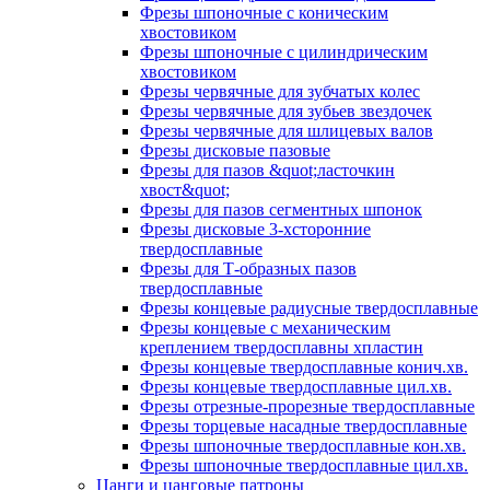
Фрезы шпоночные с коническим
хвостовиком
Фрезы шпоночные с цилиндрическим
хвостовиком
Фрезы червячные для зубчатых колес
Фрезы червячные для зубьев звездочек
Фрезы червячные для шлицевых валов
Фрезы дисковые пазовые
Фрезы для пазов &quot;ласточкин
хвост&quot;
Фрезы для пазов сегментных шпонок
Фрезы дисковые 3-хсторонние
твердосплавные
Фрезы для Т-образных пазов
твердосплавные
Фрезы концевые радиусные твердосплавные
Фрезы концевые с механическим
креплением твердосплавны хпластин
Фрезы концевые твердосплавные конич.хв.
Фрезы концевые твердосплавные цил.хв.
Фрезы отрезные-прорезные твердосплавные
Фрезы торцевые насадные твердосплавные
Фрезы шпоночные твердосплавные кон.хв.
Фрезы шпоночные твердосплавные цил.хв.
Цанги и цанговые патроны