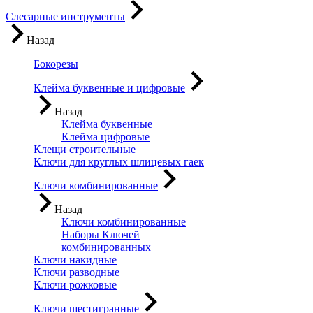
Слесарные инструменты
Назад
Бокорезы
Клейма буквенные и цифровые
Назад
Клейма буквенные
Клейма цифровые
Клещи строительные
Ключи для круглых шлицевых гаек
Ключи комбинированные
Назад
Ключи комбинированные
Наборы Ключей
комбинированных
Ключи накидные
Ключи разводные
Ключи рожковые
Ключи шестигранные