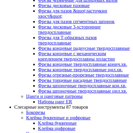
Фрезы червячные для шлицевых валов
Фрезы дисковые пазовые
Фрезы для пазов &quot;ласточкин
хвост&quot;
Фрезы для пазов сегментных шпонок
Фрезы дисковые 3-хсторонние
твердосплавные
Фрезы для Т-образных пазов
твердосплавные
Фрезы концевые радиусные твердосплавные
Фрезы концевые с механическим
креплением твердосплавны хпластин
Фрезы концевые твердосплавные конич.хв.
Фрезы концевые твердосплавные цил.хв.
Фрезы отрезные-прорезные твердосплавные
Фрезы торцевые насадные твердосплавные
Фрезы шпоночные твердосплавные кон.хв.
Фрезы шпоночные твердосплавные цил.хв.
Цанги и цанговые патроны
Наборы цанг ER
Слесарные инструменты
87 товаров
Бокорезы
Клейма буквенные и цифровые
Клейма буквенные
Клейма цифровые