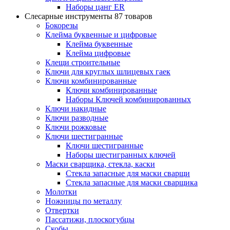
Наборы цанг ER
Слесарные инструменты
87 товаров
Бокорезы
Клейма буквенные и цифровые
Клейма буквенные
Клейма цифровые
Клещи строительные
Ключи для круглых шлицевых гаек
Ключи комбинированные
Ключи комбинированные
Наборы Ключей комбинированных
Ключи накидные
Ключи разводные
Ключи рожковые
Ключи шестигранные
Ключи шестигранные
Наборы шестигранных ключей
Маски сварщика, стекла, каски
Стекла запасные для маски сварщи
Стекла запасные для маски сварщика
Молотки
Ножницы по металлу
Отвертки
Пассатижи, плоскогубцы
Скобы