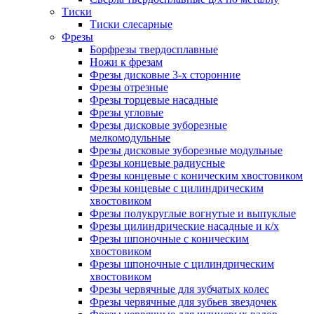
Тиски
Тиски слесарные
Фрезы
Борфрезы твердосплавные
Ножи к фрезам
Фрезы дисковые 3-х сторонние
Фрезы отрезные
Фрезы торцевые насадные
Фрезы угловые
Фрезы дисковые зуборезные
мелкомодульные
Фрезы дисковые зуборезные модульные
Фрезы концевые радиусные
Фрезы концевые с коническим хвостовиком
Фрезы концевые с цилиндрическим
хвостовиком
Фрезы полукруглые вогнутые и выпуклые
Фрезы цилиндрические насадные и к/х
Фрезы шпоночные с коническим
хвостовиком
Фрезы шпоночные с цилиндрическим
хвостовиком
Фрезы червячные для зубчатых колес
Фрезы червячные для зубьев звездочек