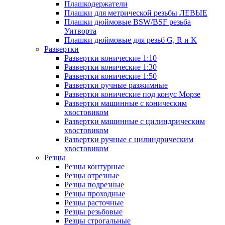
Плашкодержатели
Плашки для метрической резьбы ЛЕВЫЕ
Плашки дюймовые BSW/BSF резьба
Уитворта
Плашки дюймовые для резьб G, R и K
Развертки
Развертки конические 1:10
Развертки конические 1:30
Развертки конические 1:50
Развертки ручные разжимные
Развертки конические под конус Морзе
Развертки машинные с коническим
хвостовиком
Развертки машинные с цилиндрическим
хвостовиком
Развертки ручные с цилиндрическим
хвостовиком
Резцы
Резцы контурные
Резцы отрезные
Резцы подрезные
Резцы проходные
Резцы расточные
Резцы резьбовые
Резцы строгальные