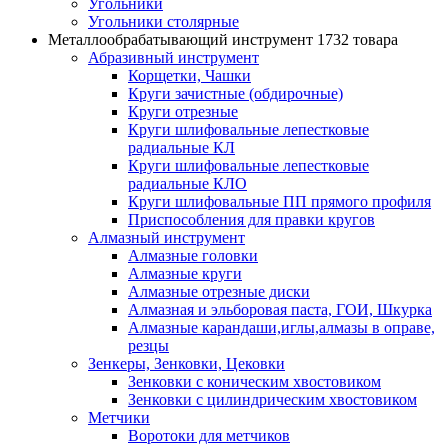
Угольники
Угольники столярные
Металлообрабатывающий инструмент
1732 товара
Абразивный инструмент
Корщетки, Чашки
Круги зачистные (обдирочные)
Круги отрезные
Круги шлифовальные лепестковые
радиальные КЛ
Круги шлифовальные лепестковые
радиальные КЛО
Круги шлифовальные ПП прямого профиля
Приспособления для правки кругов
Алмазный инструмент
Алмазные головки
Алмазные круги
Алмазные отрезные диски
Алмазная и эльборовая паста, ГОИ, Шкурка
Алмазные карандаши,иглы,алмазы в оправе,
резцы
Зенкеры, Зенковки, Цековки
Зенковки с коническим хвостовиком
Зенковки с цилиндрическим хвостовиком
Метчики
Воротоки для метчиков