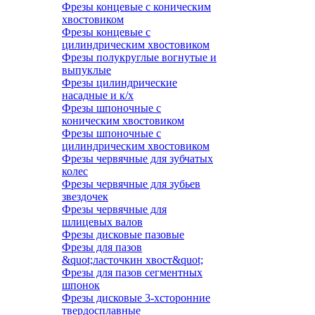
Фрезы концевые с коническим
хвостовиком
Фрезы концевые с
цилиндрическим хвостовиком
Фрезы полукруглые вогнутые и
выпуклые
Фрезы цилиндрические
насадные и к/х
Фрезы шпоночные с
коническим хвостовиком
Фрезы шпоночные с
цилиндрическим хвостовиком
Фрезы червячные для зубчатых
колес
Фрезы червячные для зубьев
звездочек
Фрезы червячные для
шлицевых валов
Фрезы дисковые пазовые
Фрезы для пазов
&quot;ласточкин хвост&quot;
Фрезы для пазов сегментных
шпонок
Фрезы дисковые 3-хсторонние
твердосплавные