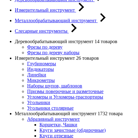
Измерительный инструмент
Металлообрабатывающий инструмент
Слесарные инструменты
Деревообрабатывающий инструмент
14 товаров
Фрезы по дереву
Фрезы по дереву наборы
Измерительный инструмент
26 товаров
Глубиномеры
Индикаторы
Линейки
Микрометры
Наборы щупов, шаблонов
Призмы поверочные и разметочные
Угломеры и Угломеры-траспортиры
Угольники
Угольники столярные
Металлообрабатывающий инструмент
1732 товара
Абразивный инструмент
Корщетки, Чашки
Круги зачистные (обдирочные)
Круги отрезные