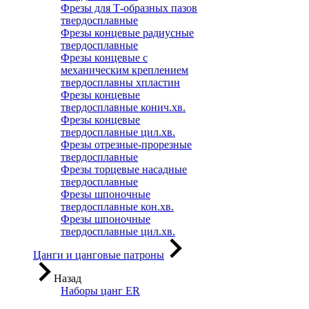
Фрезы для Т-образных пазов
твердосплавные
Фрезы концевые радиусные
твердосплавные
Фрезы концевые с
механическим креплением
твердосплавны хпластин
Фрезы концевые
твердосплавные конич.хв.
Фрезы концевые
твердосплавные цил.хв.
Фрезы отрезные-прорезные
твердосплавные
Фрезы торцевые насадные
твердосплавные
Фрезы шпоночные
твердосплавные кон.хв.
Фрезы шпоночные
твердосплавные цил.хв.
Цанги и цанговые патроны
Назад
Наборы цанг ER