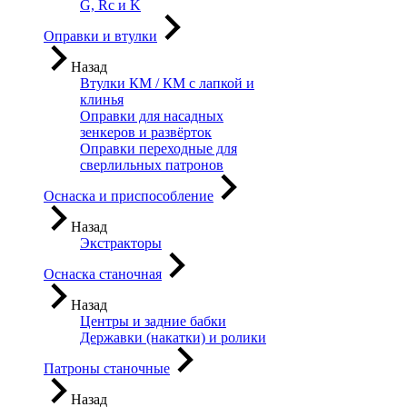
G, Rc и K
Оправки и втулки
Назад
Втулки КМ / КМ с лапкой и
клинья
Оправки для насадных
зенкеров и развёрток
Оправки переходные для
сверлильных патронов
Оснаска и приспособление
Назад
Экстракторы
Оснаска станочная
Назад
Центры и задние бабки
Державки (накатки) и ролики
Патроны станочные
Назад