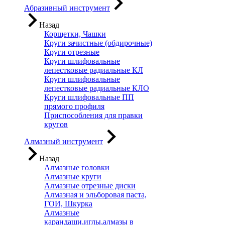
Абразивный инструмент
Назад
Корщетки, Чашки
Круги зачистные (обдирочные)
Круги отрезные
Круги шлифовальные
лепестковые радиальные КЛ
Круги шлифовальные
лепестковые радиальные КЛО
Круги шлифовальные ПП
прямого профиля
Приспособления для правки
кругов
Алмазный инструмент
Назад
Алмазные головки
Алмазные круги
Алмазные отрезные диски
Алмазная и эльборовая паста,
ГОИ, Шкурка
Алмазные
карандаши,иглы,алмазы в