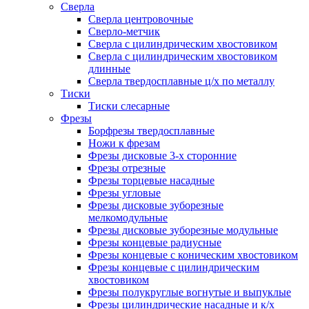
Сверла
Сверла центровочные
Сверло-метчик
Сверла с цилиндрическим хвостовиком
Сверла с цилиндрическим хвостовиком
длинные
Сверла твердосплавные ц/х по металлу
Тиски
Тиски слесарные
Фрезы
Борфрезы твердосплавные
Ножи к фрезам
Фрезы дисковые 3-х сторонние
Фрезы отрезные
Фрезы торцевые насадные
Фрезы угловые
Фрезы дисковые зуборезные
мелкомодульные
Фрезы дисковые зуборезные модульные
Фрезы концевые радиусные
Фрезы концевые с коническим хвостовиком
Фрезы концевые с цилиндрическим
хвостовиком
Фрезы полукруглые вогнутые и выпуклые
Фрезы цилиндрические насадные и к/х