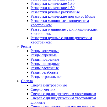
Развертки конические 1:30
Развертки конические 1:50
Развертки ручные разжимные
Развертки конические под конус Морзе
Развертки машинные с коническим
хвостовиком
Развертки машинные с цилиндрическим
хвостовиком
Развертки ручные с цилиндрическим
хвостовиком
Резцы
Резцы контурные
Резцы отрезные
Резцы подрезные
Резцы проходные
Резцы расточные
Резцы резьбовые
Резцы строгальные
Сверла
Сверла центровочные
Сверло-метчик
Сверла с цилиндрическим хвостовиком
Сверла с цилиндрическим хвостовиком
длинные
Сверла твердосплавные ц/х по металлу