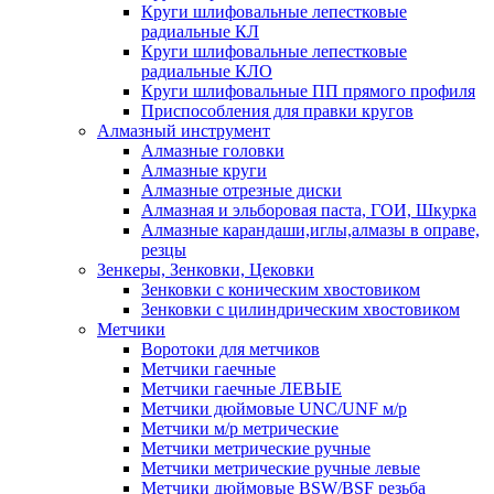
Круги шлифовальные лепестковые
радиальные КЛ
Круги шлифовальные лепестковые
радиальные КЛО
Круги шлифовальные ПП прямого профиля
Приспособления для правки кругов
Алмазный инструмент
Алмазные головки
Алмазные круги
Алмазные отрезные диски
Алмазная и эльборовая паста, ГОИ, Шкурка
Алмазные карандаши,иглы,алмазы в оправе,
резцы
Зенкеры, Зенковки, Цековки
Зенковки с коническим хвостовиком
Зенковки с цилиндрическим хвостовиком
Метчики
Воротоки для метчиков
Метчики гаечные
Метчики гаечные ЛЕВЫЕ
Метчики дюймовые UNC/UNF м/р
Метчики м/р метрические
Метчики метрические ручные
Метчики метрические ручные левые
Метчики дюймовые BSW/BSF резьба