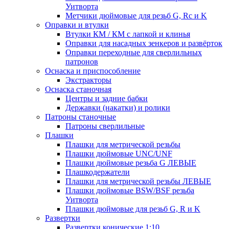
Уитворта
Метчики дюймовые для резьб G, Rc и K
Оправки и втулки
Втулки КМ / КМ с лапкой и клинья
Оправки для насадных зенкеров и развёрток
Оправки переходные для сверлильных
патронов
Оснаска и приспособление
Экстракторы
Оснаска станочная
Центры и задние бабки
Державки (накатки) и ролики
Патроны станочные
Патроны сверлильные
Плашки
Плашки для метрической резьбы
Плашки дюймовые UNC/UNF
Плашки дюймовые резьба G ЛЕВЫЕ
Плашкодержатели
Плашки для метрической резьбы ЛЕВЫЕ
Плашки дюймовые BSW/BSF резьба
Уитворта
Плашки дюймовые для резьб G, R и K
Развертки
Развертки конические 1:10