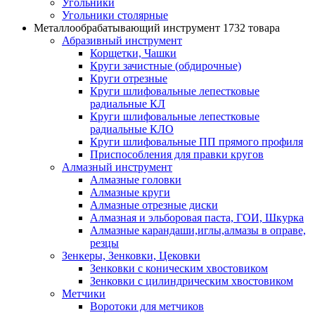
Угольники
Угольники столярные
Металлообрабатывающий инструмент
1732 товара
Абразивный инструмент
Корщетки, Чашки
Круги зачистные (обдирочные)
Круги отрезные
Круги шлифовальные лепестковые
радиальные КЛ
Круги шлифовальные лепестковые
радиальные КЛО
Круги шлифовальные ПП прямого профиля
Приспособления для правки кругов
Алмазный инструмент
Алмазные головки
Алмазные круги
Алмазные отрезные диски
Алмазная и эльборовая паста, ГОИ, Шкурка
Алмазные карандаши,иглы,алмазы в оправе,
резцы
Зенкеры, Зенковки, Цековки
Зенковки с коническим хвостовиком
Зенковки с цилиндрическим хвостовиком
Метчики
Воротоки для метчиков