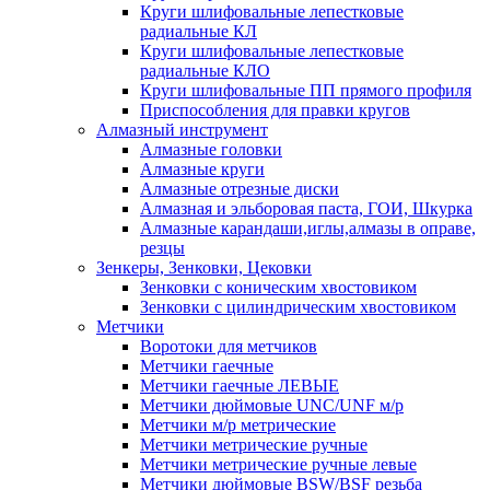
Круги шлифовальные лепестковые
радиальные КЛ
Круги шлифовальные лепестковые
радиальные КЛО
Круги шлифовальные ПП прямого профиля
Приспособления для правки кругов
Алмазный инструмент
Алмазные головки
Алмазные круги
Алмазные отрезные диски
Алмазная и эльборовая паста, ГОИ, Шкурка
Алмазные карандаши,иглы,алмазы в оправе,
резцы
Зенкеры, Зенковки, Цековки
Зенковки с коническим хвостовиком
Зенковки с цилиндрическим хвостовиком
Метчики
Воротоки для метчиков
Метчики гаечные
Метчики гаечные ЛЕВЫЕ
Метчики дюймовые UNC/UNF м/р
Метчики м/р метрические
Метчики метрические ручные
Метчики метрические ручные левые
Метчики дюймовые BSW/BSF резьба