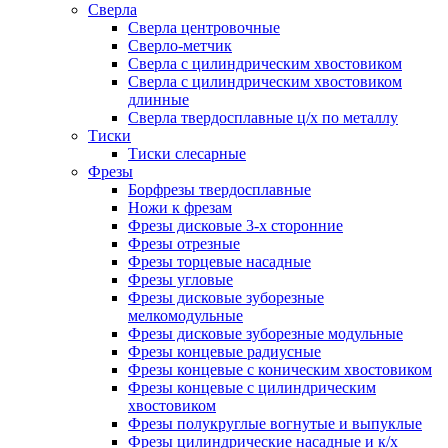
Сверла
Сверла центровочные
Сверло-метчик
Сверла с цилиндрическим хвостовиком
Сверла с цилиндрическим хвостовиком
длинные
Сверла твердосплавные ц/х по металлу
Тиски
Тиски слесарные
Фрезы
Борфрезы твердосплавные
Ножи к фрезам
Фрезы дисковые 3-х сторонние
Фрезы отрезные
Фрезы торцевые насадные
Фрезы угловые
Фрезы дисковые зуборезные
мелкомодульные
Фрезы дисковые зуборезные модульные
Фрезы концевые радиусные
Фрезы концевые с коническим хвостовиком
Фрезы концевые с цилиндрическим
хвостовиком
Фрезы полукруглые вогнутые и выпуклые
Фрезы цилиндрические насадные и к/х