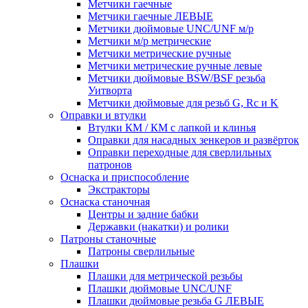
Метчики гаечные
Метчики гаечные ЛЕВЫЕ
Метчики дюймовые UNC/UNF м/р
Метчики м/р метрические
Метчики метрические ручные
Метчики метрические ручные левые
Метчики дюймовые BSW/BSF резьба
Уитворта
Метчики дюймовые для резьб G, Rc и K
Оправки и втулки
Втулки КМ / КМ с лапкой и клинья
Оправки для насадных зенкеров и развёрток
Оправки переходные для сверлильных
патронов
Оснаска и приспособление
Экстракторы
Оснаска станочная
Центры и задние бабки
Державки (накатки) и ролики
Патроны станочные
Патроны сверлильные
Плашки
Плашки для метрической резьбы
Плашки дюймовые UNC/UNF
Плашки дюймовые резьба G ЛЕВЫЕ