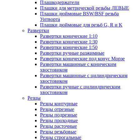
Плашкодержатели
Плашки для метрической резьбы ЛЕВЫЕ
Плашки дюймовые BSW/BSF резьба
Уитворта
Плашки дюймовые для резьб G, R и K
Развертки
Развертки конические 1:10
Развертки конические 1:30
Развертки конические 1:50
Развертки ручные разжимные
Развертки конические под конус Морзе
Развертки машинные с коническим
хвостовиком
Развертки машинные с цилиндрическим
хвостовиком
Развертки ручные с цилиндрическим
хвостовиком
Резцы
Резцы контурные
Резцы отрезные
Резцы подрезные
Резцы проходные
Резцы расточные
Резцы резьбовые
Резцы строгальные