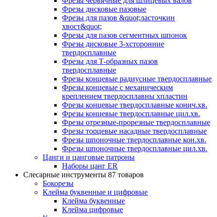
Фрезы червячные для шлицевых валов
Фрезы дисковые пазовые
Фрезы для пазов &quot;ласточкин
хвост&quot;
Фрезы для пазов сегментных шпонок
Фрезы дисковые 3-хсторонние
твердосплавные
Фрезы для Т-образных пазов
твердосплавные
Фрезы концевые радиусные твердосплавные
Фрезы концевые с механическим
креплением твердосплавны хпластин
Фрезы концевые твердосплавные конич.хв.
Фрезы концевые твердосплавные цил.хв.
Фрезы отрезные-прорезные твердосплавные
Фрезы торцевые насадные твердосплавные
Фрезы шпоночные твердосплавные кон.хв.
Фрезы шпоночные твердосплавные цил.хв.
Цанги и цанговые патроны
Наборы цанг ER
Слесарные инструменты
87 товаров
Бокорезы
Клейма буквенные и цифровые
Клейма буквенные
Клейма цифровые