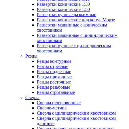
Развертки конические 1:30
Развертки конические 1:50
Развертки ручные разжимные
Развертки конические под конус Морзе
Развертки машинные с коническим
хвостовиком
Развертки машинные с цилиндрическим
хвостовиком
Развертки ручные с цилиндрическим
хвостовиком
Резцы
Резцы контурные
Резцы отрезные
Резцы подрезные
Резцы проходные
Резцы расточные
Резцы резьбовые
Резцы строгальные
Сверла
Сверла центровочные
Сверло-метчик
Сверла с цилиндрическим хвостовиком
Сверла с цилиндрическим хвостовиком
длинные
Сверла твердосплавные ц/х по металлу