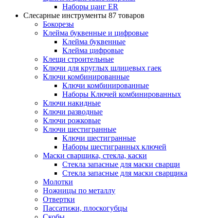
Наборы цанг ER
Слесарные инструменты
87 товаров
Бокорезы
Клейма буквенные и цифровые
Клейма буквенные
Клейма цифровые
Клещи строительные
Ключи для круглых шлицевых гаек
Ключи комбинированные
Ключи комбинированные
Наборы Ключей комбинированных
Ключи накидные
Ключи разводные
Ключи рожковые
Ключи шестигранные
Ключи шестигранные
Наборы шестигранных ключей
Маски сварщика, стекла, каски
Стекла запасные для маски сварщи
Стекла запасные для маски сварщика
Молотки
Ножницы по металлу
Отвертки
Пассатижи, плоскогубцы
Скобы