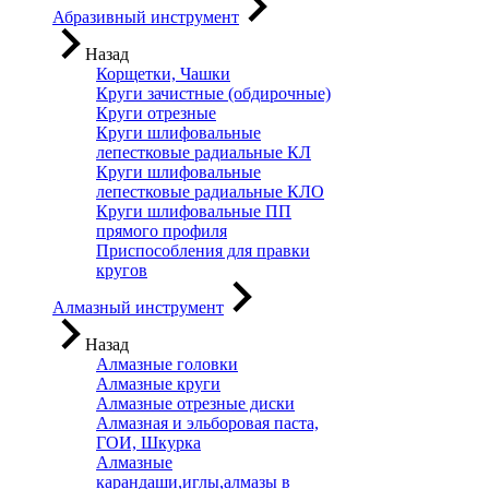
Абразивный инструмент
Назад
Корщетки, Чашки
Круги зачистные (обдирочные)
Круги отрезные
Круги шлифовальные
лепестковые радиальные КЛ
Круги шлифовальные
лепестковые радиальные КЛО
Круги шлифовальные ПП
прямого профиля
Приспособления для правки
кругов
Алмазный инструмент
Назад
Алмазные головки
Алмазные круги
Алмазные отрезные диски
Алмазная и эльборовая паста,
ГОИ, Шкурка
Алмазные
карандаши,иглы,алмазы в