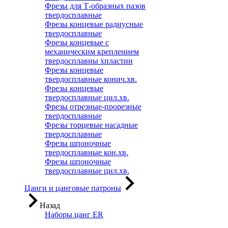
Фрезы для Т-образных пазов
твердосплавные
Фрезы концевые радиусные
твердосплавные
Фрезы концевые с
механическим креплением
твердосплавны хпластин
Фрезы концевые
твердосплавные конич.хв.
Фрезы концевые
твердосплавные цил.хв.
Фрезы отрезные-прорезные
твердосплавные
Фрезы торцевые насадные
твердосплавные
Фрезы шпоночные
твердосплавные кон.хв.
Фрезы шпоночные
твердосплавные цил.хв.
Цанги и цанговые патроны
Назад
Наборы цанг ER