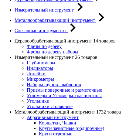
Измерительный инструмент
Металлообрабатывающий инструмент
Слесарные инструменты
Деревообрабатывающий инструмент
14 товаров
Фрезы по дереву
Фрезы по дереву наборы
Измерительный инструмент
26 товаров
Глубиномеры
Индикаторы
Линейки
Микрометры
Наборы щупов, шаблонов
Призмы поверочные и разметочные
Угломеры и Угломеры-траспортиры
Угольники
Угольники столярные
Металлообрабатывающий инструмент
1732 товара
Абразивный инструмент
Корщетки, Чашки
Круги зачистные (обдирочные)
Круги отрезные