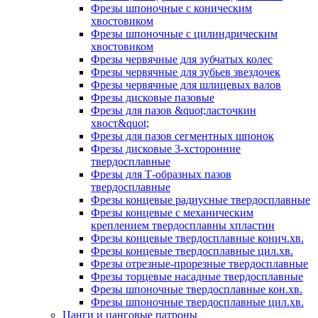
Фрезы шпоночные с коническим
хвостовиком
Фрезы шпоночные с цилиндрическим
хвостовиком
Фрезы червячные для зубчатых колес
Фрезы червячные для зубьев звездочек
Фрезы червячные для шлицевых валов
Фрезы дисковые пазовые
Фрезы для пазов &quot;ласточкин
хвост&quot;
Фрезы для пазов сегментных шпонок
Фрезы дисковые 3-хсторонние
твердосплавные
Фрезы для Т-образных пазов
твердосплавные
Фрезы концевые радиусные твердосплавные
Фрезы концевые с механическим
креплением твердосплавны хпластин
Фрезы концевые твердосплавные конич.хв.
Фрезы концевые твердосплавные цил.хв.
Фрезы отрезные-прорезные твердосплавные
Фрезы торцевые насадные твердосплавные
Фрезы шпоночные твердосплавные кон.хв.
Фрезы шпоночные твердосплавные цил.хв.
Цанги и цанговые патроны