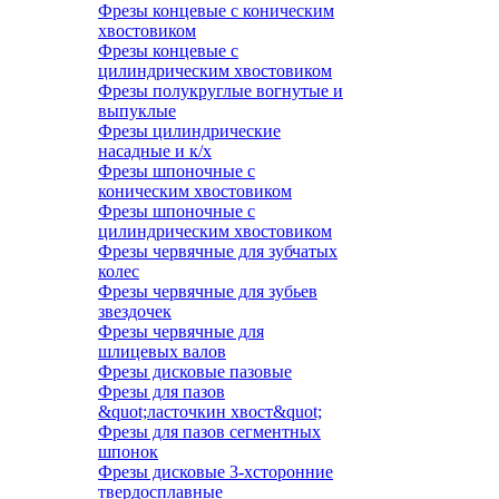
Фрезы концевые с коническим
хвостовиком
Фрезы концевые с
цилиндрическим хвостовиком
Фрезы полукруглые вогнутые и
выпуклые
Фрезы цилиндрические
насадные и к/х
Фрезы шпоночные с
коническим хвостовиком
Фрезы шпоночные с
цилиндрическим хвостовиком
Фрезы червячные для зубчатых
колес
Фрезы червячные для зубьев
звездочек
Фрезы червячные для
шлицевых валов
Фрезы дисковые пазовые
Фрезы для пазов
&quot;ласточкин хвост&quot;
Фрезы для пазов сегментных
шпонок
Фрезы дисковые 3-хсторонние
твердосплавные