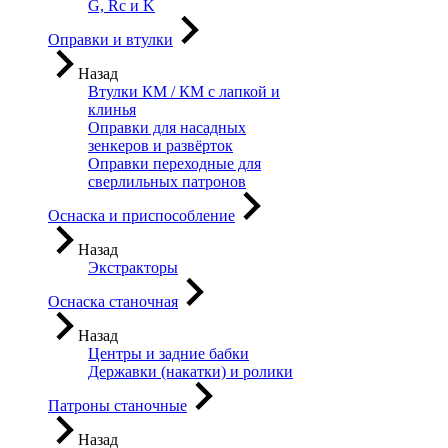
G, Rc и K
Оправки и втулки
Назад
Втулки КМ / КМ с лапкой и
клинья
Оправки для насадных
зенкеров и развёрток
Оправки переходные для
сверлильных патронов
Оснаска и приспособление
Назад
Экстракторы
Оснаска станочная
Назад
Центры и задние бабки
Державки (накатки) и ролики
Патроны станочные
Назад