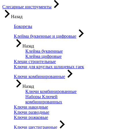
Слесарные инструменты
Назад
Бокорезы
Клейма буквенные и цифровые
Назад
Клейма буквенные
Клейма цифровые
Клещи строительные
Ключи для круглых шлицевых гаек
Ключи комбинированные
Назад
Ключи комбинированные
Наборы Ключей
комбинированных
Ключи накидные
Ключи разводные
Ключи рожковые
Ключи шестигранные