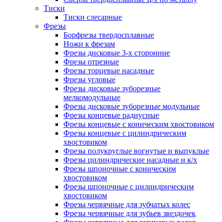
Тиски
Тиски слесарные
Фрезы
Борфрезы твердосплавные
Ножи к фрезам
Фрезы дисковые 3-х сторонние
Фрезы отрезные
Фрезы торцевые насадные
Фрезы угловые
Фрезы дисковые зуборезные
мелкомодульные
Фрезы дисковые зуборезные модульные
Фрезы концевые радиусные
Фрезы концевые с коническим хвостовиком
Фрезы концевые с цилиндрическим
хвостовиком
Фрезы полукруглые вогнутые и выпуклые
Фрезы цилиндрические насадные и к/х
Фрезы шпоночные с коническим
хвостовиком
Фрезы шпоночные с цилиндрическим
хвостовиком
Фрезы червячные для зубчатых колес
Фрезы червячные для зубьев звездочек