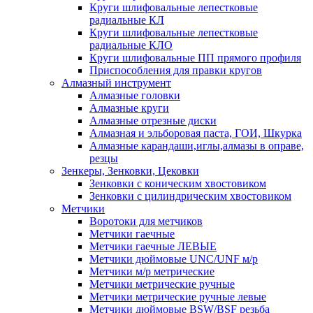
Круги шлифовальные лепестковые
радиальные КЛ
Круги шлифовальные лепестковые
радиальные КЛО
Круги шлифовальные ПП прямого профиля
Приспособления для правки кругов
Алмазный инструмент
Алмазные головки
Алмазные круги
Алмазные отрезные диски
Алмазная и эльборовая паста, ГОИ, Шкурка
Алмазные карандаши,иглы,алмазы в оправе,
резцы
Зенкеры, Зенковки, Цековки
Зенковки с коническим хвостовиком
Зенковки с цилиндрическим хвостовиком
Метчики
Воротоки для метчиков
Метчики гаечные
Метчики гаечные ЛЕВЫЕ
Метчики дюймовые UNC/UNF м/р
Метчики м/р метрические
Метчики метрические ручные
Метчики метрические ручные левые
Метчики дюймовые BSW/BSF резьба