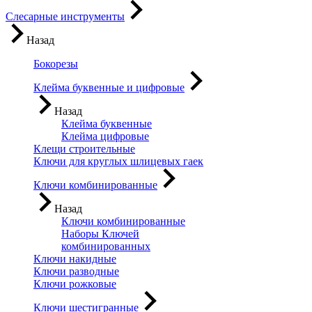
Слесарные инструменты
Назад
Бокорезы
Клейма буквенные и цифровые
Назад
Клейма буквенные
Клейма цифровые
Клещи строительные
Ключи для круглых шлицевых гаек
Ключи комбинированные
Назад
Ключи комбинированные
Наборы Ключей
комбинированных
Ключи накидные
Ключи разводные
Ключи рожковые
Ключи шестигранные