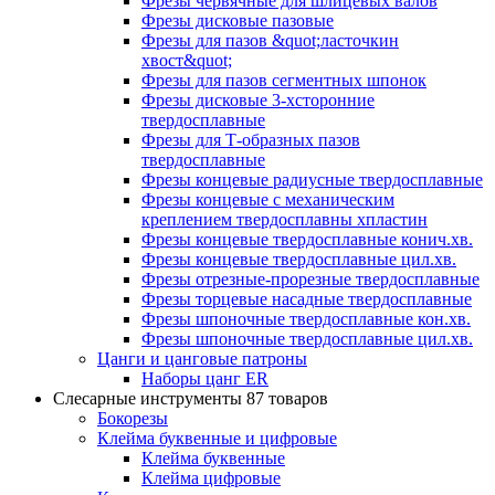
Фрезы червячные для шлицевых валов
Фрезы дисковые пазовые
Фрезы для пазов &quot;ласточкин
хвост&quot;
Фрезы для пазов сегментных шпонок
Фрезы дисковые 3-хсторонние
твердосплавные
Фрезы для Т-образных пазов
твердосплавные
Фрезы концевые радиусные твердосплавные
Фрезы концевые с механическим
креплением твердосплавны хпластин
Фрезы концевые твердосплавные конич.хв.
Фрезы концевые твердосплавные цил.хв.
Фрезы отрезные-прорезные твердосплавные
Фрезы торцевые насадные твердосплавные
Фрезы шпоночные твердосплавные кон.хв.
Фрезы шпоночные твердосплавные цил.хв.
Цанги и цанговые патроны
Наборы цанг ER
Слесарные инструменты
87 товаров
Бокорезы
Клейма буквенные и цифровые
Клейма буквенные
Клейма цифровые