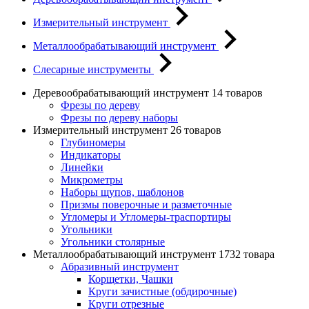
Измерительный инструмент
Металлообрабатывающий инструмент
Слесарные инструменты
Деревообрабатывающий инструмент
14 товаров
Фрезы по дереву
Фрезы по дереву наборы
Измерительный инструмент
26 товаров
Глубиномеры
Индикаторы
Линейки
Микрометры
Наборы щупов, шаблонов
Призмы поверочные и разметочные
Угломеры и Угломеры-траспортиры
Угольники
Угольники столярные
Металлообрабатывающий инструмент
1732 товара
Абразивный инструмент
Корщетки, Чашки
Круги зачистные (обдирочные)
Круги отрезные