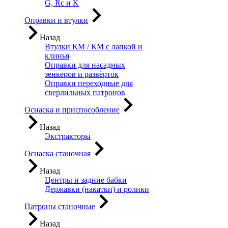
G, Rc и K
Оправки и втулки
Назад
Втулки КМ / КМ с лапкой и
клинья
Оправки для насадных
зенкеров и развёрток
Оправки переходные для
сверлильных патронов
Оснаска и приспособление
Назад
Экстракторы
Оснаска станочная
Назад
Центры и задние бабки
Державки (накатки) и ролики
Патроны станочные
Назад