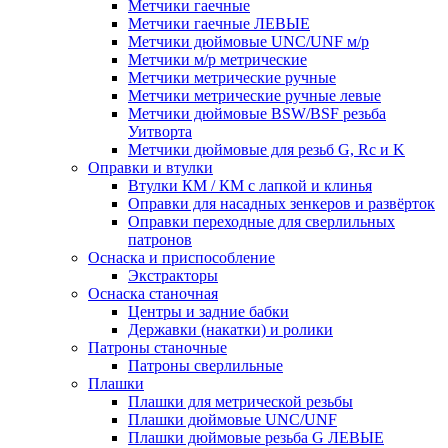
Метчики гаечные
Метчики гаечные ЛЕВЫЕ
Метчики дюймовые UNC/UNF м/р
Метчики м/р метрические
Метчики метрические ручные
Метчики метрические ручные левые
Метчики дюймовые BSW/BSF резьба
Уитворта
Метчики дюймовые для резьб G, Rc и K
Оправки и втулки
Втулки КМ / КМ с лапкой и клинья
Оправки для насадных зенкеров и развёрток
Оправки переходные для сверлильных
патронов
Оснаска и приспособление
Экстракторы
Оснаска станочная
Центры и задние бабки
Державки (накатки) и ролики
Патроны станочные
Патроны сверлильные
Плашки
Плашки для метрической резьбы
Плашки дюймовые UNC/UNF
Плашки дюймовые резьба G ЛЕВЫЕ