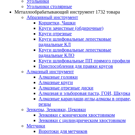
Угольники
Угольники столярные
Металлообрабатывающий инструмент
1732 товара
Абразивный инструмент
Корщетки, Чашки
Круги зачистные (обдирочные)
Круги отрезные
Круги шлифовальные лепестковые
радиальные КЛ
Круги шлифовальные лепестковые
радиальные КЛО
Круги шлифовальные ПП прямого профиля
Приспособления для правки кругов
Алмазный инструмент
Алмазные головки
Алмазные круги
Алмазные отрезные диски
Алмазная и эльборовая паста, ГОИ, Шкурка
Алмазные карандаши,иглы,алмазы в оправе,
резцы
Зенкеры, Зенковки, Цековки
Зенковки с коническим хвостовиком
Зенковки с цилиндрическим хвостовиком
Метчики
Воротоки для метчиков