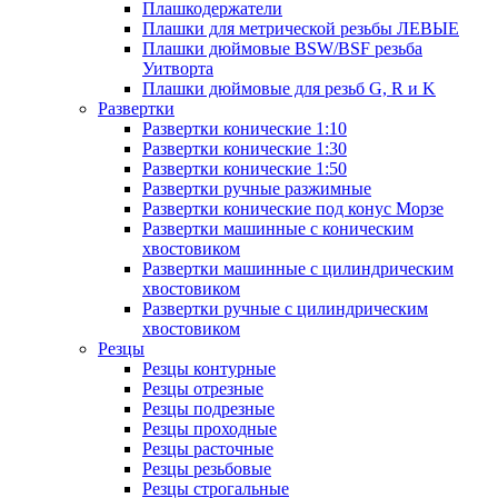
Плашкодержатели
Плашки для метрической резьбы ЛЕВЫЕ
Плашки дюймовые BSW/BSF резьба
Уитворта
Плашки дюймовые для резьб G, R и K
Развертки
Развертки конические 1:10
Развертки конические 1:30
Развертки конические 1:50
Развертки ручные разжимные
Развертки конические под конус Морзе
Развертки машинные с коническим
хвостовиком
Развертки машинные с цилиндрическим
хвостовиком
Развертки ручные с цилиндрическим
хвостовиком
Резцы
Резцы контурные
Резцы отрезные
Резцы подрезные
Резцы проходные
Резцы расточные
Резцы резьбовые
Резцы строгальные