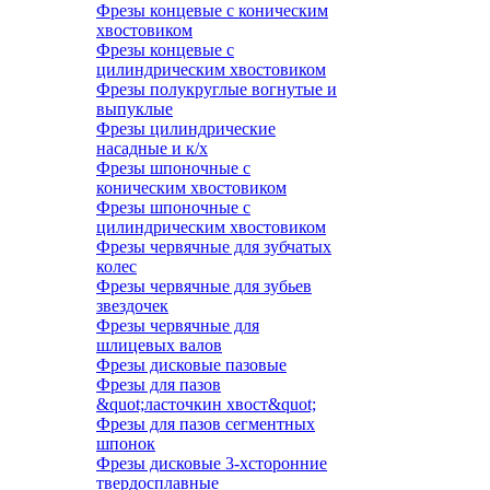
Фрезы концевые с коническим
хвостовиком
Фрезы концевые с
цилиндрическим хвостовиком
Фрезы полукруглые вогнутые и
выпуклые
Фрезы цилиндрические
насадные и к/х
Фрезы шпоночные с
коническим хвостовиком
Фрезы шпоночные с
цилиндрическим хвостовиком
Фрезы червячные для зубчатых
колес
Фрезы червячные для зубьев
звездочек
Фрезы червячные для
шлицевых валов
Фрезы дисковые пазовые
Фрезы для пазов
&quot;ласточкин хвост&quot;
Фрезы для пазов сегментных
шпонок
Фрезы дисковые 3-хсторонние
твердосплавные