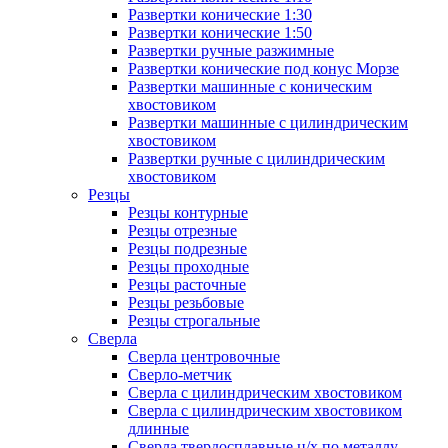
Развертки конические 1:30
Развертки конические 1:50
Развертки ручные разжимные
Развертки конические под конус Морзе
Развертки машинные с коническим
хвостовиком
Развертки машинные с цилиндрическим
хвостовиком
Развертки ручные с цилиндрическим
хвостовиком
Резцы
Резцы контурные
Резцы отрезные
Резцы подрезные
Резцы проходные
Резцы расточные
Резцы резьбовые
Резцы строгальные
Сверла
Сверла центровочные
Сверло-метчик
Сверла с цилиндрическим хвостовиком
Сверла с цилиндрическим хвостовиком
длинные
Сверла твердосплавные ц/х по металлу