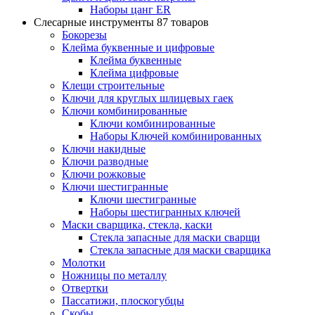
Наборы цанг ER
Слесарные инструменты
87 товаров
Бокорезы
Клейма буквенные и цифровые
Клейма буквенные
Клейма цифровые
Клещи строительные
Ключи для круглых шлицевых гаек
Ключи комбинированные
Ключи комбинированные
Наборы Ключей комбинированных
Ключи накидные
Ключи разводные
Ключи рожковые
Ключи шестигранные
Ключи шестигранные
Наборы шестигранных ключей
Маски сварщика, стекла, каски
Стекла запасные для маски сварщи
Стекла запасные для маски сварщика
Молотки
Ножницы по металлу
Отвертки
Пассатижи, плоскогубцы
Скобы