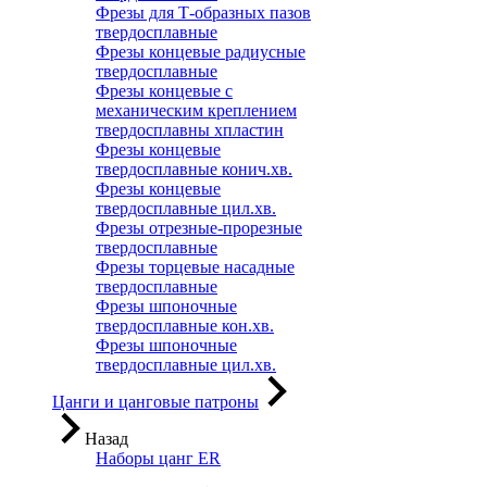
Фрезы для Т-образных пазов
твердосплавные
Фрезы концевые радиусные
твердосплавные
Фрезы концевые с
механическим креплением
твердосплавны хпластин
Фрезы концевые
твердосплавные конич.хв.
Фрезы концевые
твердосплавные цил.хв.
Фрезы отрезные-прорезные
твердосплавные
Фрезы торцевые насадные
твердосплавные
Фрезы шпоночные
твердосплавные кон.хв.
Фрезы шпоночные
твердосплавные цил.хв.
Цанги и цанговые патроны
Назад
Наборы цанг ER