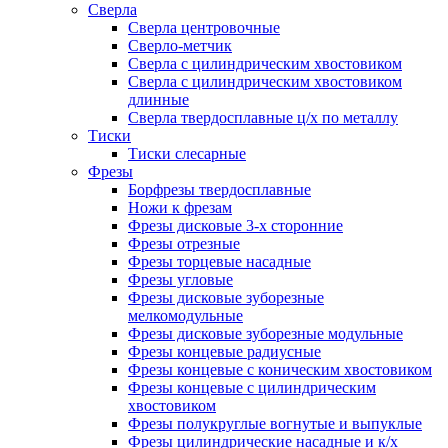
Сверла
Сверла центровочные
Сверло-метчик
Сверла с цилиндрическим хвостовиком
Сверла с цилиндрическим хвостовиком
длинные
Сверла твердосплавные ц/х по металлу
Тиски
Тиски слесарные
Фрезы
Борфрезы твердосплавные
Ножи к фрезам
Фрезы дисковые 3-х сторонние
Фрезы отрезные
Фрезы торцевые насадные
Фрезы угловые
Фрезы дисковые зуборезные
мелкомодульные
Фрезы дисковые зуборезные модульные
Фрезы концевые радиусные
Фрезы концевые с коническим хвостовиком
Фрезы концевые с цилиндрическим
хвостовиком
Фрезы полукруглые вогнутые и выпуклые
Фрезы цилиндрические насадные и к/х