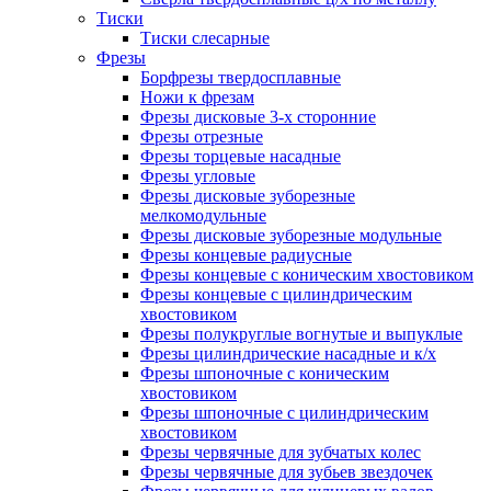
Тиски
Тиски слесарные
Фрезы
Борфрезы твердосплавные
Ножи к фрезам
Фрезы дисковые 3-х сторонние
Фрезы отрезные
Фрезы торцевые насадные
Фрезы угловые
Фрезы дисковые зуборезные
мелкомодульные
Фрезы дисковые зуборезные модульные
Фрезы концевые радиусные
Фрезы концевые с коническим хвостовиком
Фрезы концевые с цилиндрическим
хвостовиком
Фрезы полукруглые вогнутые и выпуклые
Фрезы цилиндрические насадные и к/х
Фрезы шпоночные с коническим
хвостовиком
Фрезы шпоночные с цилиндрическим
хвостовиком
Фрезы червячные для зубчатых колес
Фрезы червячные для зубьев звездочек