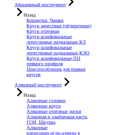
Абразивный инструмент
Назад
Корщетки, Чашки
Круги зачистные (обдирочные)
Круги отрезные
Круги шлифовальные
лепестковые радиальные КЛ
Круги шлифовальные
лепестковые радиальные КЛО
Круги шлифовальные ПП
прямого профиля
Приспособления для правки
кругов
Алмазный инструмент
Назад
Алмазные головки
Алмазные круги
Алмазные отрезные диски
Алмазная и эльборовая паста,
ГОИ, Шкурка
Алмазные
карандаши,иглы,алмазы в