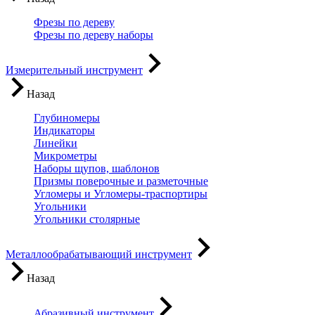
Фрезы по дереву
Фрезы по дереву наборы
Измерительный инструмент
Назад
Глубиномеры
Индикаторы
Линейки
Микрометры
Наборы щупов, шаблонов
Призмы поверочные и разметочные
Угломеры и Угломеры-траспортиры
Угольники
Угольники столярные
Металлообрабатывающий инструмент
Назад
Абразивный инструмент