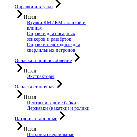
Оправки и втулки
Назад
Втулки КМ / КМ с лапкой и
клинья
Оправки для насадных
зенкеров и развёрток
Оправки переходные для
сверлильных патронов
Оснаска и приспособление
Назад
Экстракторы
Оснаска станочная
Назад
Центры и задние бабки
Державки (накатки) и ролики
Патроны станочные
Назад
Патроны сверлильные