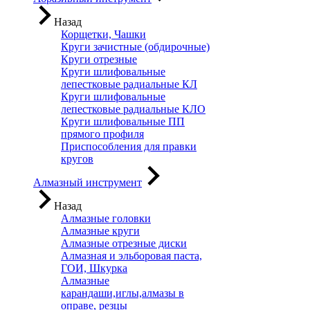
Назад
Корщетки, Чашки
Круги зачистные (обдирочные)
Круги отрезные
Круги шлифовальные
лепестковые радиальные КЛ
Круги шлифовальные
лепестковые радиальные КЛО
Круги шлифовальные ПП
прямого профиля
Приспособления для правки
кругов
Алмазный инструмент
Назад
Алмазные головки
Алмазные круги
Алмазные отрезные диски
Алмазная и эльборовая паста,
ГОИ, Шкурка
Алмазные
карандаши,иглы,алмазы в
оправе, резцы