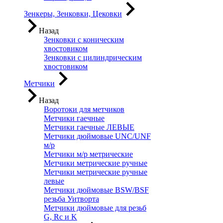
Зенкеры, Зенковки, Цековки
Назад
Зенковки с коническим
хвостовиком
Зенковки с цилиндрическим
хвостовиком
Метчики
Назад
Воротоки для метчиков
Метчики гаечные
Метчики гаечные ЛЕВЫЕ
Метчики дюймовые UNC/UNF
м/р
Метчики м/р метрические
Метчики метрические ручные
Метчики метрические ручные
левые
Метчики дюймовые BSW/BSF
резьба Уитворта
Метчики дюймовые для резьб
G, Rc и K