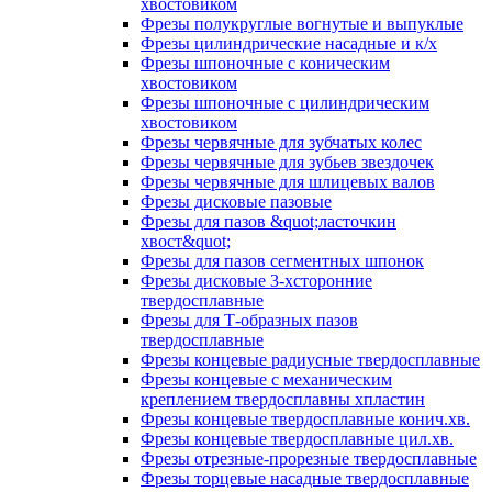
хвостовиком
Фрезы полукруглые вогнутые и выпуклые
Фрезы цилиндрические насадные и к/х
Фрезы шпоночные с коническим
хвостовиком
Фрезы шпоночные с цилиндрическим
хвостовиком
Фрезы червячные для зубчатых колес
Фрезы червячные для зубьев звездочек
Фрезы червячные для шлицевых валов
Фрезы дисковые пазовые
Фрезы для пазов &quot;ласточкин
хвост&quot;
Фрезы для пазов сегментных шпонок
Фрезы дисковые 3-хсторонние
твердосплавные
Фрезы для Т-образных пазов
твердосплавные
Фрезы концевые радиусные твердосплавные
Фрезы концевые с механическим
креплением твердосплавны хпластин
Фрезы концевые твердосплавные конич.хв.
Фрезы концевые твердосплавные цил.хв.
Фрезы отрезные-прорезные твердосплавные
Фрезы торцевые насадные твердосплавные