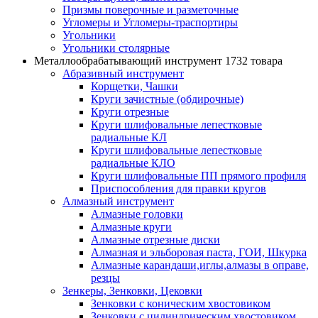
Призмы поверочные и разметочные
Угломеры и Угломеры-траспортиры
Угольники
Угольники столярные
Металлообрабатывающий инструмент
1732 товара
Абразивный инструмент
Корщетки, Чашки
Круги зачистные (обдирочные)
Круги отрезные
Круги шлифовальные лепестковые
радиальные КЛ
Круги шлифовальные лепестковые
радиальные КЛО
Круги шлифовальные ПП прямого профиля
Приспособления для правки кругов
Алмазный инструмент
Алмазные головки
Алмазные круги
Алмазные отрезные диски
Алмазная и эльборовая паста, ГОИ, Шкурка
Алмазные карандаши,иглы,алмазы в оправе,
резцы
Зенкеры, Зенковки, Цековки
Зенковки с коническим хвостовиком
Зенковки с цилиндрическим хвостовиком