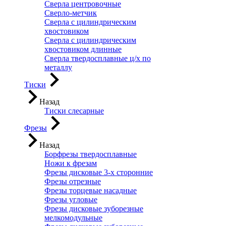
Сверла центровочные
Сверло-метчик
Сверла с цилиндрическим
хвостовиком
Сверла с цилиндрическим
хвостовиком длинные
Сверла твердосплавные ц/х по
металлу
Тиски
Назад
Тиски слесарные
Фрезы
Назад
Борфрезы твердосплавные
Ножи к фрезам
Фрезы дисковые 3-х сторонние
Фрезы отрезные
Фрезы торцевые насадные
Фрезы угловые
Фрезы дисковые зуборезные
мелкомодульные