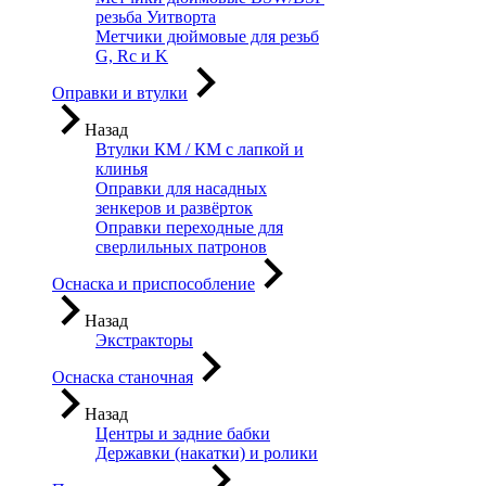
резьба Уитворта
Метчики дюймовые для резьб
G, Rc и K
Оправки и втулки
Назад
Втулки КМ / КМ с лапкой и
клинья
Оправки для насадных
зенкеров и развёрток
Оправки переходные для
сверлильных патронов
Оснаска и приспособление
Назад
Экстракторы
Оснаска станочная
Назад
Центры и задние бабки
Державки (накатки) и ролики