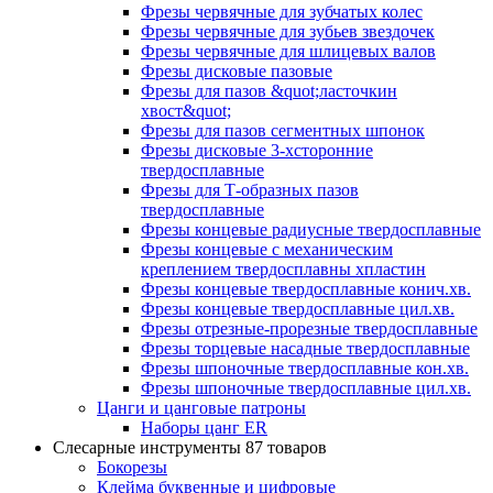
Фрезы червячные для зубчатых колес
Фрезы червячные для зубьев звездочек
Фрезы червячные для шлицевых валов
Фрезы дисковые пазовые
Фрезы для пазов &quot;ласточкин
хвост&quot;
Фрезы для пазов сегментных шпонок
Фрезы дисковые 3-хсторонние
твердосплавные
Фрезы для Т-образных пазов
твердосплавные
Фрезы концевые радиусные твердосплавные
Фрезы концевые с механическим
креплением твердосплавны хпластин
Фрезы концевые твердосплавные конич.хв.
Фрезы концевые твердосплавные цил.хв.
Фрезы отрезные-прорезные твердосплавные
Фрезы торцевые насадные твердосплавные
Фрезы шпоночные твердосплавные кон.хв.
Фрезы шпоночные твердосплавные цил.хв.
Цанги и цанговые патроны
Наборы цанг ER
Слесарные инструменты
87 товаров
Бокорезы
Клейма буквенные и цифровые