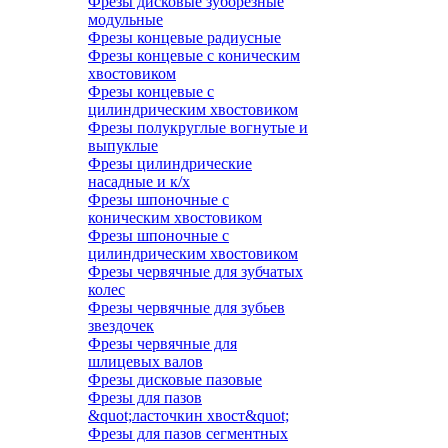
Фрезы дисковые зуборезные
модульные
Фрезы концевые радиусные
Фрезы концевые с коническим
хвостовиком
Фрезы концевые с
цилиндрическим хвостовиком
Фрезы полукруглые вогнутые и
выпуклые
Фрезы цилиндрические
насадные и к/х
Фрезы шпоночные с
коническим хвостовиком
Фрезы шпоночные с
цилиндрическим хвостовиком
Фрезы червячные для зубчатых
колес
Фрезы червячные для зубьев
звездочек
Фрезы червячные для
шлицевых валов
Фрезы дисковые пазовые
Фрезы для пазов
&quot;ласточкин хвост&quot;
Фрезы для пазов сегментных