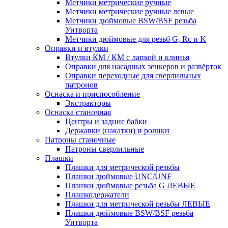
Метчики метрические ручные
Метчики метрические ручные левые
Метчики дюймовые BSW/BSF резьба
Уитворта
Метчики дюймовые для резьб G, Rc и K
Оправки и втулки
Втулки КМ / КМ с лапкой и клинья
Оправки для насадных зенкеров и развёрток
Оправки переходные для сверлильных
патронов
Оснаска и приспособление
Экстракторы
Оснаска станочная
Центры и задние бабки
Державки (накатки) и ролики
Патроны станочные
Патроны сверлильные
Плашки
Плашки для метрической резьбы
Плашки дюймовые UNC/UNF
Плашки дюймовые резьба G ЛЕВЫЕ
Плашкодержатели
Плашки для метрической резьбы ЛЕВЫЕ
Плашки дюймовые BSW/BSF резьба
Уитворта