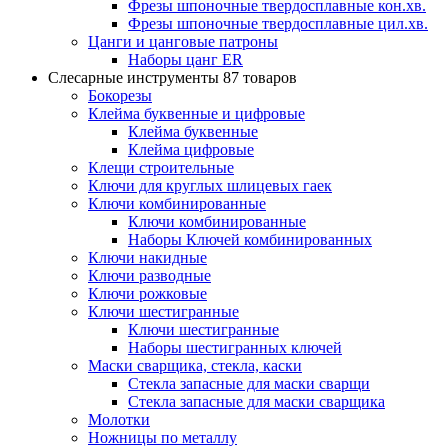
Фрезы шпоночные твердосплавные кон.хв.
Фрезы шпоночные твердосплавные цил.хв.
Цанги и цанговые патроны
Наборы цанг ER
Слесарные инструменты
87 товаров
Бокорезы
Клейма буквенные и цифровые
Клейма буквенные
Клейма цифровые
Клещи строительные
Ключи для круглых шлицевых гаек
Ключи комбинированные
Ключи комбинированные
Наборы Ключей комбинированных
Ключи накидные
Ключи разводные
Ключи рожковые
Ключи шестигранные
Ключи шестигранные
Наборы шестигранных ключей
Маски сварщика, стекла, каски
Стекла запасные для маски сварщи
Стекла запасные для маски сварщика
Молотки
Ножницы по металлу