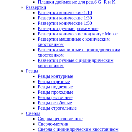
Плашки дюймовые для резьб G, R и K
Развертки
Развертки конические 1:10
Развертки конические 1:30
Развертки конические 1:50
Развертки ручные разжимные
Развертки конические под конус Морзе
Развертки машинные с коническим
хвостовиком
Развертки машинные с цилиндрическим
хвостовиком
Развертки ручные с цилиндрическим
хвостовиком
Резцы
Резцы контурные
Резцы отрезные
Резцы подрезные
Резцы проходные
Резцы расточные
Резцы резьбовые
Резцы строгальные
Сверла
Сверла центровочные
Сверло-метчик
Сверла с цилиндрическим хвостовиком