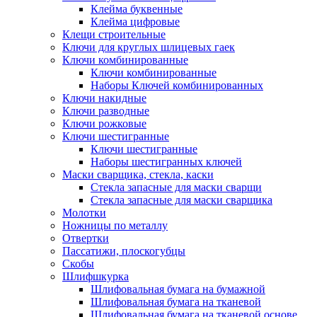
Клейма буквенные
Клейма цифровые
Клещи строительные
Ключи для круглых шлицевых гаек
Ключи комбинированные
Ключи комбинированные
Наборы Ключей комбинированных
Ключи накидные
Ключи разводные
Ключи рожковые
Ключи шестигранные
Ключи шестигранные
Наборы шестигранных ключей
Маски сварщика, стекла, каски
Стекла запасные для маски сварщи
Стекла запасные для маски сварщика
Молотки
Ножницы по металлу
Отвертки
Пассатижи, плоскогубцы
Скобы
Шлифшкурка
Шлифовальная бумага на бумажной
Шлифовальная бумага на тканевой
Шлифовальная бумага на тканевой основе