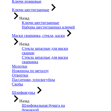
Ключи рожковые
Ключи шестигранные
Назад
Ключи шестигранные
Наборы шестигранных ключей
Маски сварщика, стекла, каски
Назад
Стекла запасные для маски
сварщи
Стекла запасные для маски
сварщика
Молотки
Ножницы по металлу
Отвертки
Пассатижи, плоскогубцы
Скобы
Шлифшкурка
Назад
Шлифовальная бумага на
бумажной