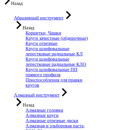
Назад
Абразивный инструмент
Назад
Корщетки, Чашки
Круги зачистные (обдирочные)
Круги отрезные
Круги шлифовальные
лепестковые радиальные КЛ
Круги шлифовальные
лепестковые радиальные КЛО
Круги шлифовальные ПП
прямого профиля
Приспособления для правки
кругов
Алмазный инструмент
Назад
Алмазные головки
Алмазные круги
Алмазные отрезные диски
Алмазная и эльборовая паста,