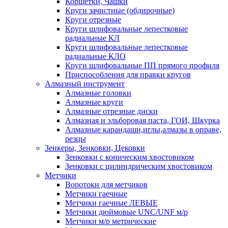
Корщетки, Чашки
Круги зачистные (обдирочные)
Круги отрезные
Круги шлифовальные лепестковые
радиальные КЛ
Круги шлифовальные лепестковые
радиальные КЛО
Круги шлифовальные ПП прямого профиля
Приспособления для правки кругов
Алмазный инструмент
Алмазные головки
Алмазные круги
Алмазные отрезные диски
Алмазная и эльборовая паста, ГОИ, Шкурка
Алмазные карандаши,иглы,алмазы в оправе,
резцы
Зенкеры, Зенковки, Цековки
Зенковки с коническим хвостовиком
Зенковки с цилиндрическим хвостовиком
Метчики
Воротоки для метчиков
Метчики гаечные
Метчики гаечные ЛЕВЫЕ
Метчики дюймовые UNC/UNF м/р
Метчики м/р метрические