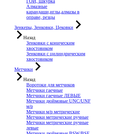
ГОИ, Шкурка
Алмазные
карандаши,иглы,алмазы в
оправе, резцы
Зенкеры, Зенковки, Цековки
Назад
Зенковки с коническим
хвостовиком
Зенковки с цилиндрическим
хвостовиком
Метчики
Назад
Воротоки для метчиков
Метчики гаечные
Метчики гаечные ЛЕВЫЕ
Метчики дюймовые UNC/UNF
м/р
Метчики м/р метрические
Метчики метрические ручные
Метчики метрические ручные
левые
Метчики дюймовые BSW/BSF