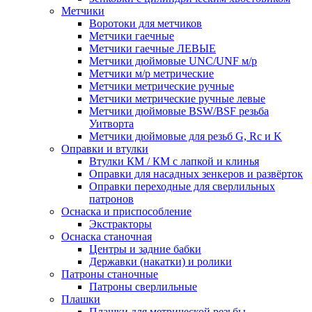
Метчики
Воротоки для метчиков
Метчики гаечные
Метчики гаечные ЛЕВЫЕ
Метчики дюймовые UNC/UNF м/р
Метчики м/р метрические
Метчики метрические ручные
Метчики метрические ручные левые
Метчики дюймовые BSW/BSF резьба
Уитворта
Метчики дюймовые для резьб G, Rc и K
Оправки и втулки
Втулки КМ / КМ с лапкой и клинья
Оправки для насадных зенкеров и развёрток
Оправки переходные для сверлильных
патронов
Оснаска и приспособление
Экстракторы
Оснаска станочная
Центры и задние бабки
Державки (накатки) и ролики
Патроны станочные
Патроны сверлильные
Плашки
Плашки для метрической резьбы