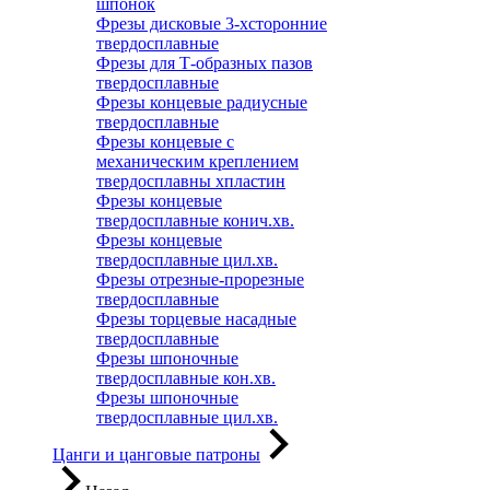
шпонок
Фрезы дисковые 3-хсторонние
твердосплавные
Фрезы для Т-образных пазов
твердосплавные
Фрезы концевые радиусные
твердосплавные
Фрезы концевые с
механическим креплением
твердосплавны хпластин
Фрезы концевые
твердосплавные конич.хв.
Фрезы концевые
твердосплавные цил.хв.
Фрезы отрезные-прорезные
твердосплавные
Фрезы торцевые насадные
твердосплавные
Фрезы шпоночные
твердосплавные кон.хв.
Фрезы шпоночные
твердосплавные цил.хв.
Цанги и цанговые патроны