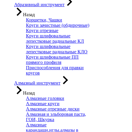
Абразивный инструмент
Назад
Корщетки, Чашки
Круги зачистные (обдирочные)
Круги отрезные
Круги шлифовальные
лепестковые радиальные КЛ
Круги шлифовальные
лепестковые радиальные КЛО
Круги шлифовальные ПП
прямого профиля
Приспособления для правки
кругов
Алмазный инструмент
Назад
Алмазные головки
Алмазные круги
Алмазные отрезные диски
Алмазная и эльборовая паста,
ГОИ, Шкурка
Алмазные
карандаши,иглы,алмазы в