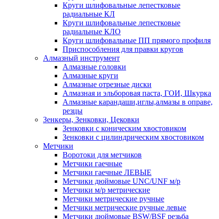
Круги шлифовальные лепестковые
радиальные КЛ
Круги шлифовальные лепестковые
радиальные КЛО
Круги шлифовальные ПП прямого профиля
Приспособления для правки кругов
Алмазный инструмент
Алмазные головки
Алмазные круги
Алмазные отрезные диски
Алмазная и эльборовая паста, ГОИ, Шкурка
Алмазные карандаши,иглы,алмазы в оправе,
резцы
Зенкеры, Зенковки, Цековки
Зенковки с коническим хвостовиком
Зенковки с цилиндрическим хвостовиком
Метчики
Воротоки для метчиков
Метчики гаечные
Метчики гаечные ЛЕВЫЕ
Метчики дюймовые UNC/UNF м/р
Метчики м/р метрические
Метчики метрические ручные
Метчики метрические ручные левые
Метчики дюймовые BSW/BSF резьба