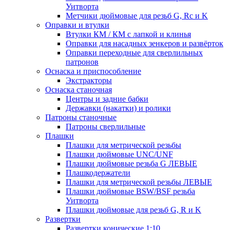
Уитворта
Метчики дюймовые для резьб G, Rc и K
Оправки и втулки
Втулки КМ / КМ с лапкой и клинья
Оправки для насадных зенкеров и развёрток
Оправки переходные для сверлильных
патронов
Оснаска и приспособление
Экстракторы
Оснаска станочная
Центры и задние бабки
Державки (накатки) и ролики
Патроны станочные
Патроны сверлильные
Плашки
Плашки для метрической резьбы
Плашки дюймовые UNC/UNF
Плашки дюймовые резьба G ЛЕВЫЕ
Плашкодержатели
Плашки для метрической резьбы ЛЕВЫЕ
Плашки дюймовые BSW/BSF резьба
Уитворта
Плашки дюймовые для резьб G, R и K
Развертки
Развертки конические 1:10