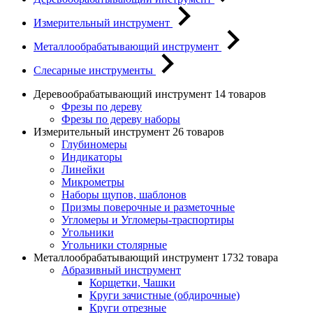
Измерительный инструмент
Металлообрабатывающий инструмент
Слесарные инструменты
Деревообрабатывающий инструмент
14 товаров
Фрезы по дереву
Фрезы по дереву наборы
Измерительный инструмент
26 товаров
Глубиномеры
Индикаторы
Линейки
Микрометры
Наборы щупов, шаблонов
Призмы поверочные и разметочные
Угломеры и Угломеры-траспортиры
Угольники
Угольники столярные
Металлообрабатывающий инструмент
1732 товара
Абразивный инструмент
Корщетки, Чашки
Круги зачистные (обдирочные)
Круги отрезные