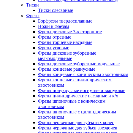
Тиски
Тиски слесарные
Фрезы
Борфрезы твердосплавные
Ножи к фрезам
Фрезы дисковые 3-х сторонние
Фрезы отрезные
Фрезы торцевые насадные
Фрезы угловые
Фрезы дисковые зуборезные
мелкомодульные
Фрезы дисковые зуборезные модульные
Фрезы концевые радиусные
Фрезы концевые с коническим хвостовиком
Фрезы концевые с цилиндрическим
хвостовиком
Фрезы полукруглые вогнутые и выпуклые
Фрезы цилиндрические насадные и к/х
Фрезы шпоночные с коническим
хвостовиком
Фрезы шпоночные с цилиндрическим
хвостовиком
Фрезы червячные для зубчатых колес
Фрезы червячные для зубьев звездочек