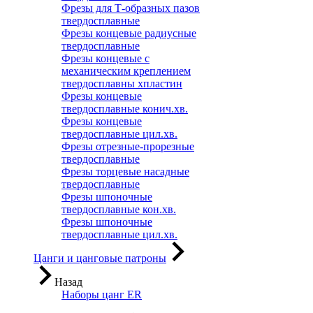
Фрезы для Т-образных пазов
твердосплавные
Фрезы концевые радиусные
твердосплавные
Фрезы концевые с
механическим креплением
твердосплавны хпластин
Фрезы концевые
твердосплавные конич.хв.
Фрезы концевые
твердосплавные цил.хв.
Фрезы отрезные-прорезные
твердосплавные
Фрезы торцевые насадные
твердосплавные
Фрезы шпоночные
твердосплавные кон.хв.
Фрезы шпоночные
твердосплавные цил.хв.
Цанги и цанговые патроны
Назад
Наборы цанг ER