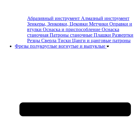
Абразивный инструмент
Алмазный инструмент
Зенкеры, Зенковки, Цековки
Метчики
Оправки и
втулки
Оснаска и приспособление
Оснаска
станочная
Патроны станочные
Плашки
Развертки
Резцы
Сверла
Тиски
Цанги и цанговые патроны
Фрезы полукруглые вогнутые и выпуклые