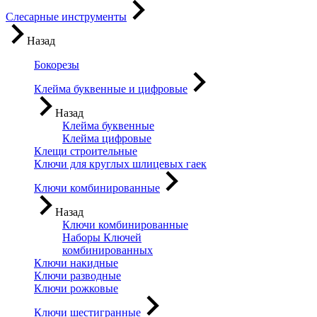
Слесарные инструменты
Назад
Бокорезы
Клейма буквенные и цифровые
Назад
Клейма буквенные
Клейма цифровые
Клещи строительные
Ключи для круглых шлицевых гаек
Ключи комбинированные
Назад
Ключи комбинированные
Наборы Ключей
комбинированных
Ключи накидные
Ключи разводные
Ключи рожковые
Ключи шестигранные