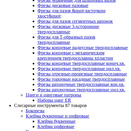
Фрезы червячные для шлицевых валов
Фрезы дисковые пазовые
Фрезы для пазов &quot;ласточкин
хвост&quot;
Фрезы для пазов сегментных шпонок
Фрезы дисковые 3-хсторонние
твердосплавные
Фрезы для Т-образных пазов
твердосплавные
Фрезы концевые радиусные твердосплавные
Фрезы концевые с механическим
креплением твердосплавны хпластин
Фрезы концевые твердосплавные конич.хв.
Фрезы концевые твердосплавные цил.хв.
Фрезы отрезные-прорезные твердосплавные
Фрезы торцевые насадные твердосплавные
Фрезы шпоночные твердосплавные кон.хв.
Фрезы шпоночные твердосплавные цил.хв.
Цанги и цанговые патроны
Наборы цанг ER
Слесарные инструменты
87 товаров
Бокорезы
Клейма буквенные и цифровые
Клейма буквенные
Клейма цифровые