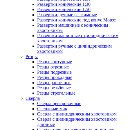
Развертки конические 1:30
Развертки конические 1:50
Развертки ручные разжимные
Развертки конические под конус Морзе
Развертки машинные с коническим
хвостовиком
Развертки машинные с цилиндрическим
хвостовиком
Развертки ручные с цилиндрическим
хвостовиком
Резцы
Резцы контурные
Резцы отрезные
Резцы подрезные
Резцы проходные
Резцы расточные
Резцы резьбовые
Резцы строгальные
Сверла
Сверла центровочные
Сверло-метчик
Сверла с цилиндрическим хвостовиком
Сверла с цилиндрическим хвостовиком
длинные
Сверла твердосплавные ц/х по металлу