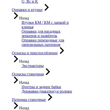
G, Rc и K
Оправки и втулки
Назад
Втулки КМ / КМ с лапкой и
клинья
Оправки для насадных
зенкеров и развёрток
Оправки переходные для
сверлильных патронов
Оснаска и приспособление
Назад
Экстракторы
Оснаска станочная
Назад
Центры и задние бабки
Державки (накатки) и ролики
Патроны станочные
Назад