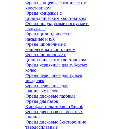
Фрезы концевые с коническим
хвостовиком
Фрезы концевые с
цилиндрическим хвостовиком
Фрезы полукруглые вогнутые и
выпуклые
Фрезы цилиндрические
насадные и к/х
Фрезы шпоночные с
коническим хвостовиком
Фрезы шпоночные с
цилиндрическим хвостовиком
Фрезы червячные для зубчатых
колес
Фрезы червячные для зубьев
звездочек
Фрезы червячные для
шлицевых валов
Фрезы дисковые пазовые
Фрезы для пазов
&quot;ласточкин хвост&quot;
Фрезы для пазов сегментных
шпонок
Фрезы дисковые 3-хсторонние
твердосплавные