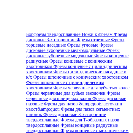
Борфрезы твердосплавные
Ножи к фрезам
Фрезы
дисковые 3-х сторонние
Фрезы отрезные
Фрезы
торцевые насадные
Фрезы угловые
Фрезы
дисковые зуборезные мелкомодульные
Фрезы
дисковые зуборезные модульные
Фрезы концевые
радиусные
Фрезы концевые с коническим
хвостовиком
Фрезы концевые с цилиндрическим
хвостовиком
Фрезы цилиндрические насадные и
к/х
Фрезы шпоночные с коническим хвостовиком
Фрезы шпоночные с цилиндрическим
хвостовиком
Фрезы червячные для зубчатых колес
Фрезы червячные для зубьев звездочек
Фрезы
червячные для шлицевых валов
Фрезы дисковые
пазовые
Фрезы для пазов &amp;quot;ласточкин
хвост&amp;quot;
Фрезы для пазов сегментных
шпонок
Фрезы дисковые 3-хсторонние
твердосплавные
Фрезы для Т-образных пазов
твердосплавные
Фрезы концевые радиусные
твердосплавные
Фрезы концевые с механическим