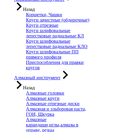
Назад
Корщетки, Чашки
Круги зачистные (обдирочные)
Круги отрезные
Круги шлифовальные
лепестковые радиальные КЛ
Круги шлифовальные
лепестковые радиальные КЛО
Круги шлифовальные ПП
прямого профиля
Приспособления для правки
кругов
Алмазный инструмент
Назад
Алмазные головки
Алмазные круги
Алмазные отрезные диски
Алмазная и эльборовая паста,
ГОИ, Шкурка
Алмазные
карандаши,иглы,алмазы в
оправе, резцы