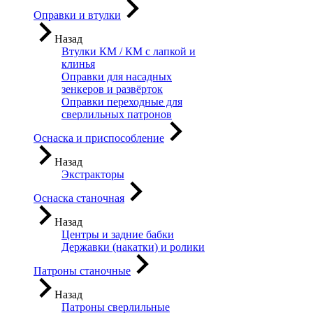
Оправки и втулки
Назад
Втулки КМ / КМ с лапкой и
клинья
Оправки для насадных
зенкеров и развёрток
Оправки переходные для
сверлильных патронов
Оснаска и приспособление
Назад
Экстракторы
Оснаска станочная
Назад
Центры и задние бабки
Державки (накатки) и ролики
Патроны станочные
Назад
Патроны сверлильные