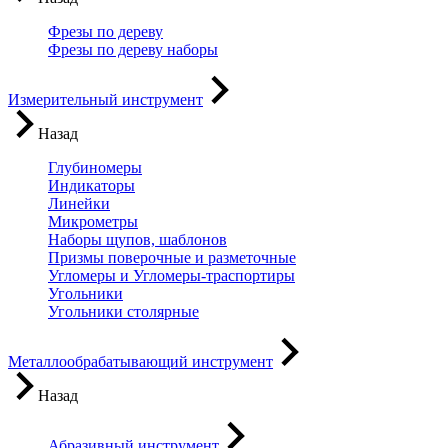
Фрезы по дереву
Фрезы по дереву наборы
Измерительный инструмент
Назад
Глубиномеры
Индикаторы
Линейки
Микрометры
Наборы щупов, шаблонов
Призмы поверочные и разметочные
Угломеры и Угломеры-траспортиры
Угольники
Угольники столярные
Металлообрабатывающий инструмент
Назад
Абразивный инструмент