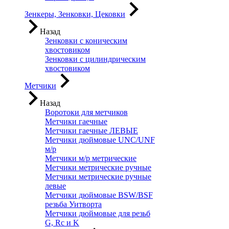
Зенкеры, Зенковки, Цековки
Назад
Зенковки с коническим
хвостовиком
Зенковки с цилиндрическим
хвостовиком
Метчики
Назад
Воротоки для метчиков
Метчики гаечные
Метчики гаечные ЛЕВЫЕ
Метчики дюймовые UNC/UNF
м/р
Метчики м/р метрические
Метчики метрические ручные
Метчики метрические ручные
левые
Метчики дюймовые BSW/BSF
резьба Уитворта
Метчики дюймовые для резьб
G, Rc и K