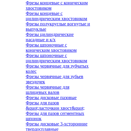
Фрезы концевые с коническим
хвостовиком
Фрезы концевые с
цилиндрическим хвостовиком
Фрезы полукруглые вогнутые и
выпуклые
Фрезы цилиндрические
насадные и к/х
Фрезы шпоночные с
коническим хвостовиком
Фрезы шпоночные с
цилиндрическим хвостовиком
Фрезы червячные для зубчатых
колес
Фрезы червячные для зубьев
звездочек
Фрезы червячные для
шлицевых валов
Фрезы дисковые пазовые
Фрезы для пазов
&quot;ласточкин хвост&quot;
Фрезы для пазов сегментных
шпонок
Фрезы дисковые 3-хсторонние
твердосплавные