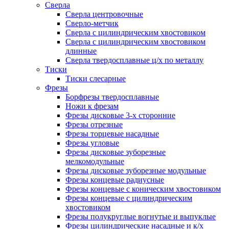
Сверла
Сверла центровочные
Сверло-метчик
Сверла с цилиндрическим хвостовиком
Сверла с цилиндрическим хвостовиком
длинные
Сверла твердосплавные ц/х по металлу
Тиски
Тиски слесарные
Фрезы
Борфрезы твердосплавные
Ножи к фрезам
Фрезы дисковые 3-х сторонние
Фрезы отрезные
Фрезы торцевые насадные
Фрезы угловые
Фрезы дисковые зуборезные
мелкомодульные
Фрезы дисковые зуборезные модульные
Фрезы концевые радиусные
Фрезы концевые с коническим хвостовиком
Фрезы концевые с цилиндрическим
хвостовиком
Фрезы полукруглые вогнутые и выпуклые
Фрезы цилиндрические насадные и к/х