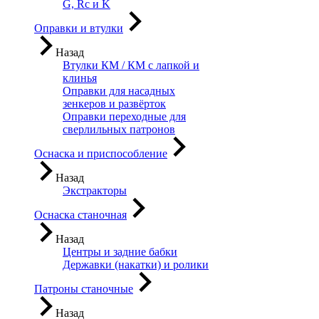
G, Rc и K
Оправки и втулки
Назад
Втулки КМ / КМ с лапкой и
клинья
Оправки для насадных
зенкеров и развёрток
Оправки переходные для
сверлильных патронов
Оснаска и приспособление
Назад
Экстракторы
Оснаска станочная
Назад
Центры и задние бабки
Державки (накатки) и ролики
Патроны станочные
Назад