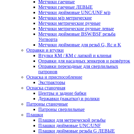
Метчики гаечные
Метчики гаечные ЛЕВЫЕ
Метчики дюймовые UNC/UNF м/р
Метчики м/р метрические
Метчики метрические ручные
Метчики метрические ручные левые
Метчики дюймовые BSW/BSF резьба
Уитворта
Метчики дюймовые для резьб G, Rc и K
Оправки и втулки
Втулки КМ / КМ с лапкой и клинья
Оправки для насадных зенкеров и развёрток
Оправки переходные для сверлильных
патронов
Оснаска и приспособление
Экстракторы
Оснаска станочная
Центры и задние бабки
Державки (накатки) и ролики
Патроны станочные
Патроны сверлильные
Плашки
Плашки для метрической резьбы
Плашки дюймовые UNC/UNF
Плашки дюймовые резьба G ЛЕВЫЕ