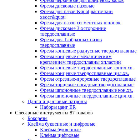
Фрезы червячные для шлицевых валов
Фрезы дисковые пазовые
Фрезы для пазов &quot;ласточкин
хвост&quot;
Фрезы для пазов сегментных шпонок
Фрезы дисковые 3-хсторонние
твердосплавные
Фрезы для Т-образных пазов
твердосплавные
Фрезы концевые радиусные твердосплавные
Фрезы концевые с механическим
креплением твердосплавны хпластин
Фрезы концевые твердосплавные конич.хв.
Фрезы концевые твердосплавные цил.хв.
Фрезы отрезные-прорезные твердосплавные
Фрезы торцевые насадные твердосплавные
Фрезы шпоночные твердосплавные кон.хв.
Фрезы шпоночные твердосплавные цил.хв.
Цанги и цанговые патроны
Наборы цанг ER
Слесарные инструменты
87 товаров
Бокорезы
Клейма буквенные и цифровые
Клейма буквенные
Клейма цифровые