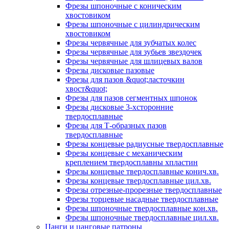
Фрезы шпоночные с коническим
хвостовиком
Фрезы шпоночные с цилиндрическим
хвостовиком
Фрезы червячные для зубчатых колес
Фрезы червячные для зубьев звездочек
Фрезы червячные для шлицевых валов
Фрезы дисковые пазовые
Фрезы для пазов &quot;ласточкин
хвост&quot;
Фрезы для пазов сегментных шпонок
Фрезы дисковые 3-хсторонние
твердосплавные
Фрезы для Т-образных пазов
твердосплавные
Фрезы концевые радиусные твердосплавные
Фрезы концевые с механическим
креплением твердосплавны хпластин
Фрезы концевые твердосплавные конич.хв.
Фрезы концевые твердосплавные цил.хв.
Фрезы отрезные-прорезные твердосплавные
Фрезы торцевые насадные твердосплавные
Фрезы шпоночные твердосплавные кон.хв.
Фрезы шпоночные твердосплавные цил.хв.
Цанги и цанговые патроны