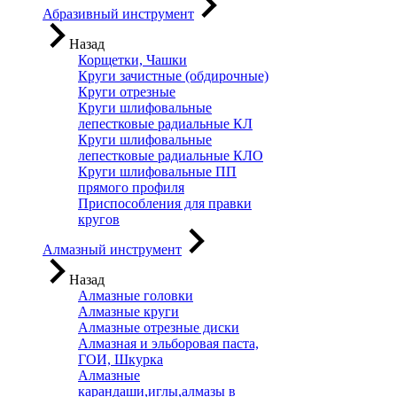
Абразивный инструмент
Назад
Корщетки, Чашки
Круги зачистные (обдирочные)
Круги отрезные
Круги шлифовальные
лепестковые радиальные КЛ
Круги шлифовальные
лепестковые радиальные КЛО
Круги шлифовальные ПП
прямого профиля
Приспособления для правки
кругов
Алмазный инструмент
Назад
Алмазные головки
Алмазные круги
Алмазные отрезные диски
Алмазная и эльборовая паста,
ГОИ, Шкурка
Алмазные
карандаши,иглы,алмазы в