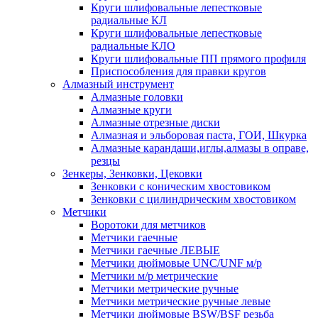
Круги шлифовальные лепестковые
радиальные КЛ
Круги шлифовальные лепестковые
радиальные КЛО
Круги шлифовальные ПП прямого профиля
Приспособления для правки кругов
Алмазный инструмент
Алмазные головки
Алмазные круги
Алмазные отрезные диски
Алмазная и эльборовая паста, ГОИ, Шкурка
Алмазные карандаши,иглы,алмазы в оправе,
резцы
Зенкеры, Зенковки, Цековки
Зенковки с коническим хвостовиком
Зенковки с цилиндрическим хвостовиком
Метчики
Воротоки для метчиков
Метчики гаечные
Метчики гаечные ЛЕВЫЕ
Метчики дюймовые UNC/UNF м/р
Метчики м/р метрические
Метчики метрические ручные
Метчики метрические ручные левые
Метчики дюймовые BSW/BSF резьба