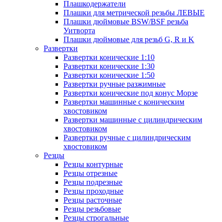
Плашкодержатели
Плашки для метрической резьбы ЛЕВЫЕ
Плашки дюймовые BSW/BSF резьба
Уитворта
Плашки дюймовые для резьб G, R и K
Развертки
Развертки конические 1:10
Развертки конические 1:30
Развертки конические 1:50
Развертки ручные разжимные
Развертки конические под конус Морзе
Развертки машинные с коническим
хвостовиком
Развертки машинные с цилиндрическим
хвостовиком
Развертки ручные с цилиндрическим
хвостовиком
Резцы
Резцы контурные
Резцы отрезные
Резцы подрезные
Резцы проходные
Резцы расточные
Резцы резьбовые
Резцы строгальные