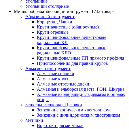
Угольники
Угольники столярные
Металлообрабатывающий инструмент
1732 товара
Абразивный инструмент
Корщетки, Чашки
Круги зачистные (обдирочные)
Круги отрезные
Круги шлифовальные лепестковые
радиальные КЛ
Круги шлифовальные лепестковые
радиальные КЛО
Круги шлифовальные ПП прямого профиля
Приспособления для правки кругов
Алмазный инструмент
Алмазные головки
Алмазные круги
Алмазные отрезные диски
Алмазная и эльборовая паста, ГОИ, Шкурка
Алмазные карандаши,иглы,алмазы в оправе,
резцы
Зенкеры, Зенковки, Цековки
Зенковки с коническим хвостовиком
Зенковки с цилиндрическим хвостовиком
Метчики
Воротоки для метчиков