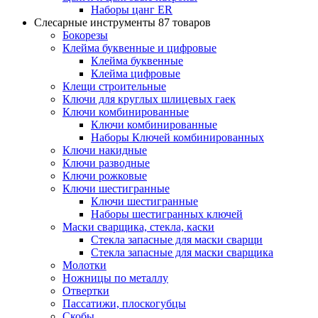
Наборы цанг ER
Слесарные инструменты
87 товаров
Бокорезы
Клейма буквенные и цифровые
Клейма буквенные
Клейма цифровые
Клещи строительные
Ключи для круглых шлицевых гаек
Ключи комбинированные
Ключи комбинированные
Наборы Ключей комбинированных
Ключи накидные
Ключи разводные
Ключи рожковые
Ключи шестигранные
Ключи шестигранные
Наборы шестигранных ключей
Маски сварщика, стекла, каски
Стекла запасные для маски сварщи
Стекла запасные для маски сварщика
Молотки
Ножницы по металлу
Отвертки
Пассатижи, плоскогубцы
Скобы