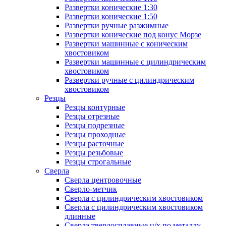
Развертки конические 1:30
Развертки конические 1:50
Развертки ручные разжимные
Развертки конические под конус Морзе
Развертки машинные с коническим
хвостовиком
Развертки машинные с цилиндрическим
хвостовиком
Развертки ручные с цилиндрическим
хвостовиком
Резцы
Резцы контурные
Резцы отрезные
Резцы подрезные
Резцы проходные
Резцы расточные
Резцы резьбовые
Резцы строгальные
Сверла
Сверла центровочные
Сверло-метчик
Сверла с цилиндрическим хвостовиком
Сверла с цилиндрическим хвостовиком
длинные
Сверла твердосплавные ц/х по металлу