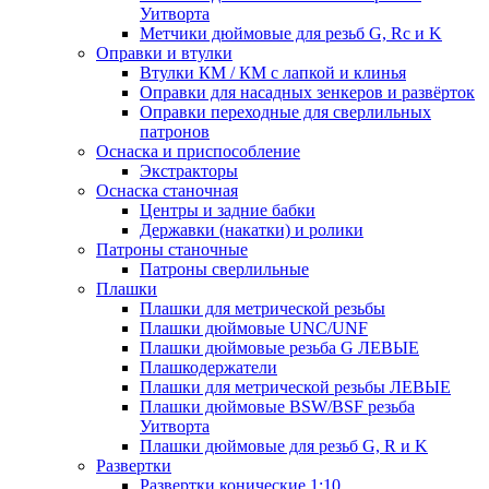
Уитворта
Метчики дюймовые для резьб G, Rc и K
Оправки и втулки
Втулки КМ / КМ с лапкой и клинья
Оправки для насадных зенкеров и развёрток
Оправки переходные для сверлильных
патронов
Оснаска и приспособление
Экстракторы
Оснаска станочная
Центры и задние бабки
Державки (накатки) и ролики
Патроны станочные
Патроны сверлильные
Плашки
Плашки для метрической резьбы
Плашки дюймовые UNC/UNF
Плашки дюймовые резьба G ЛЕВЫЕ
Плашкодержатели
Плашки для метрической резьбы ЛЕВЫЕ
Плашки дюймовые BSW/BSF резьба
Уитворта
Плашки дюймовые для резьб G, R и K
Развертки
Развертки конические 1:10