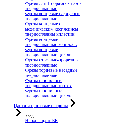
Фрезы для Т-образных пазов
твердосплавные
Фрезы концевые радиусные
твердосплавные
Фрезы концевые с
механическим креплением
твердосплавны хпластин
Фрезы концевые
твердосплавные конич.хв.
Фрезы концевые
твердосплавные цил.хв.
Фрезы отрезные-прорезные
твердосплавные
Фрезы торцевые насадные
твердосплавные
Фрезы шпоночные
твердосплавные кон.хв.
Фрезы шпоночные
твердосплавные цил.хв.
Цанги и цанговые патроны
Назад
Наборы цанг ER