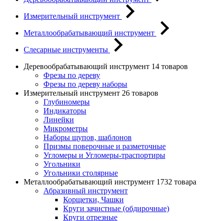
Измерительный инструмент
Металлообрабатывающий инструмент
Слесарные инструменты
Деревообрабатывающий инструмент
14 товаров
Фрезы по дереву
Фрезы по дереву наборы
Измерительный инструмент
26 товаров
Глубиномеры
Индикаторы
Линейки
Микрометры
Наборы щупов, шаблонов
Призмы поверочные и разметочные
Угломеры и Угломеры-траспортиры
Угольники
Угольники столярные
Металлообрабатывающий инструмент
1732 товара
Абразивный инструмент
Корщетки, Чашки
Круги зачистные (обдирочные)
Круги отрезные