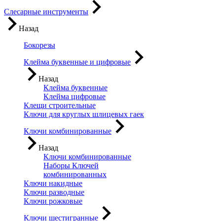
Слесарные инструменты
Назад
Бокорезы
Клейма буквенные и цифровые
Назад
Клейма буквенные
Клейма цифровые
Клещи строительные
Ключи для круглых шлицевых гаек
Ключи комбинированные
Назад
Ключи комбинированные
Наборы Ключей
комбинированных
Ключи накидные
Ключи разводные
Ключи рожковые
Ключи шестигранные