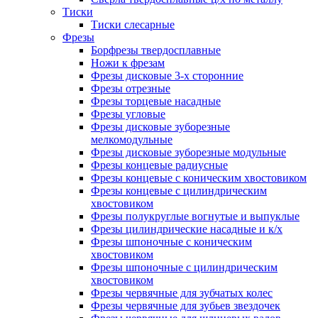
Тиски
Тиски слесарные
Фрезы
Борфрезы твердосплавные
Ножи к фрезам
Фрезы дисковые 3-х сторонние
Фрезы отрезные
Фрезы торцевые насадные
Фрезы угловые
Фрезы дисковые зуборезные
мелкомодульные
Фрезы дисковые зуборезные модульные
Фрезы концевые радиусные
Фрезы концевые с коническим хвостовиком
Фрезы концевые с цилиндрическим
хвостовиком
Фрезы полукруглые вогнутые и выпуклые
Фрезы цилиндрические насадные и к/х
Фрезы шпоночные с коническим
хвостовиком
Фрезы шпоночные с цилиндрическим
хвостовиком
Фрезы червячные для зубчатых колес
Фрезы червячные для зубьев звездочек