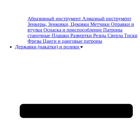
Абразивный инструмент
Алмазный инструмент
Зенкеры, Зенковки, Цековки
Метчики
Оправки и
втулки
Оснаска и приспособление
Патроны
станочные
Плашки
Развертки
Резцы
Сверла
Тиски
Фрезы
Цанги и цанговые патроны
Державки (накатки) и ролики