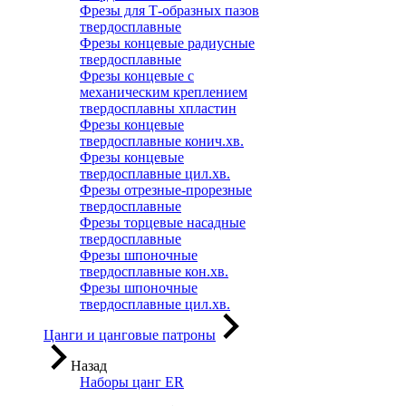
Фрезы для Т-образных пазов
твердосплавные
Фрезы концевые радиусные
твердосплавные
Фрезы концевые с
механическим креплением
твердосплавны хпластин
Фрезы концевые
твердосплавные конич.хв.
Фрезы концевые
твердосплавные цил.хв.
Фрезы отрезные-прорезные
твердосплавные
Фрезы торцевые насадные
твердосплавные
Фрезы шпоночные
твердосплавные кон.хв.
Фрезы шпоночные
твердосплавные цил.хв.
Цанги и цанговые патроны
Назад
Наборы цанг ER