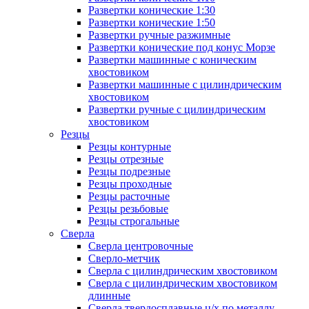
Развертки конические 1:30
Развертки конические 1:50
Развертки ручные разжимные
Развертки конические под конус Морзе
Развертки машинные с коническим
хвостовиком
Развертки машинные с цилиндрическим
хвостовиком
Развертки ручные с цилиндрическим
хвостовиком
Резцы
Резцы контурные
Резцы отрезные
Резцы подрезные
Резцы проходные
Резцы расточные
Резцы резьбовые
Резцы строгальные
Сверла
Сверла центровочные
Сверло-метчик
Сверла с цилиндрическим хвостовиком
Сверла с цилиндрическим хвостовиком
длинные
Сверла твердосплавные ц/х по металлу