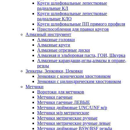
Круги шлифовальные лепестковые
радиальные КЛ
Круги шлифовальные лепестковые
радиальные КЛО
Круги шлифовальные ПП прямого профиля
Приспособления для правки кругов
Алмазный инструмент
Алмазные головки
Алмазные круги
Алмазные отрезные диски
Алмазная и эльборовая паста, ГОИ, Шкурка
Алмазные карандаши,иглы,алмазы в оправе,
резцы
Зенкеры, Зенковки, Цековки
Зенковки с коническим хвостовиком
Зенковки с цилиндрическим хвостовиком
Метчики
Воротоки для метчиков
Метчики гаечные
Метчики гаечные ЛЕВЫЕ
Метчики дюймовые UNC/UNF м/р
Метчики м/р метрические
Метчики метрические ручные
Метчики метрические ручные левые
Метчики дюймовые BSW/BSF резьба