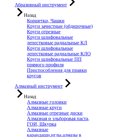
Абразивный инструмент
Назад
Корщетки, Чашки
Круги зачистные (обдирочные)
Круги отрезные
Круги шлифовальные
лепестковые радиальные КЛ
Круги шлифовальные
лепестковые радиальные КЛО
Круги шлифовальные ПП
прямого профиля
Приспособления для правки
кругов
Алмазный инструмент
Назад
Алмазные головки
Алмазные круги
Алмазные отрезные диски
Алмазная и эльборовая паста,
ГОИ, Шкурка
Алмазные
карандаши,иглы,алмазы в