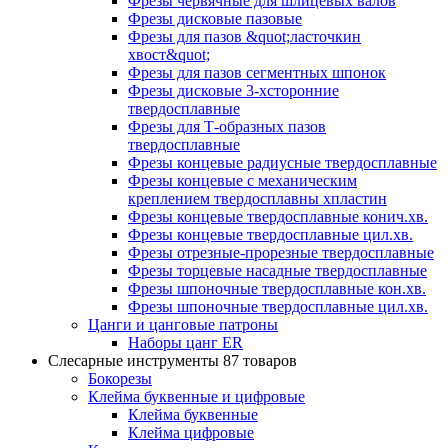
Фрезы червячные для шлицевых валов
Фрезы дисковые пазовые
Фрезы для пазов &quot;ласточкин
хвост&quot;
Фрезы для пазов сегментных шпонок
Фрезы дисковые 3-хсторонние
твердосплавные
Фрезы для Т-образных пазов
твердосплавные
Фрезы концевые радиусные твердосплавные
Фрезы концевые с механическим
креплением твердосплавны хпластин
Фрезы концевые твердосплавные конич.хв.
Фрезы концевые твердосплавные цил.хв.
Фрезы отрезные-прорезные твердосплавные
Фрезы торцевые насадные твердосплавные
Фрезы шпоночные твердосплавные кон.хв.
Фрезы шпоночные твердосплавные цил.хв.
Цанги и цанговые патроны
Наборы цанг ER
Слесарные инструменты
87 товаров
Бокорезы
Клейма буквенные и цифровые
Клейма буквенные
Клейма цифровые