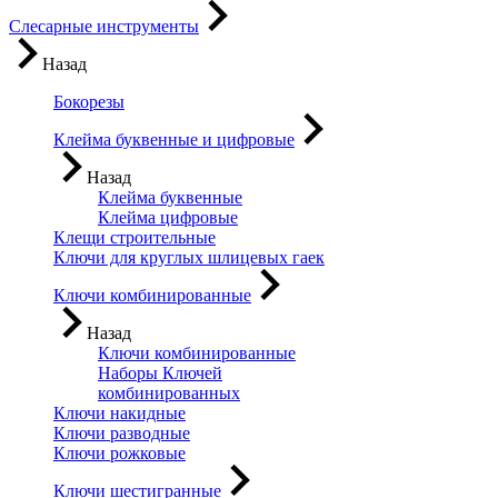
Слесарные инструменты
Назад
Бокорезы
Клейма буквенные и цифровые
Назад
Клейма буквенные
Клейма цифровые
Клещи строительные
Ключи для круглых шлицевых гаек
Ключи комбинированные
Назад
Ключи комбинированные
Наборы Ключей
комбинированных
Ключи накидные
Ключи разводные
Ключи рожковые
Ключи шестигранные