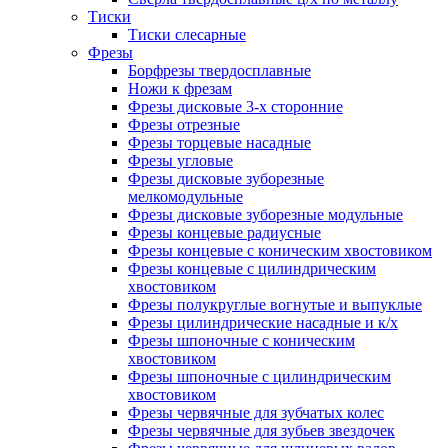
Тиски
Тиски слесарные
Фрезы
Борфрезы твердосплавные
Ножи к фрезам
Фрезы дисковые 3-х сторонние
Фрезы отрезные
Фрезы торцевые насадные
Фрезы угловые
Фрезы дисковые зуборезные
мелкомодульные
Фрезы дисковые зуборезные модульные
Фрезы концевые радиусные
Фрезы концевые с коническим хвостовиком
Фрезы концевые с цилиндрическим
хвостовиком
Фрезы полукруглые вогнутые и выпуклые
Фрезы цилиндрические насадные и к/х
Фрезы шпоночные с коническим
хвостовиком
Фрезы шпоночные с цилиндрическим
хвостовиком
Фрезы червячные для зубчатых колес
Фрезы червячные для зубьев звездочек