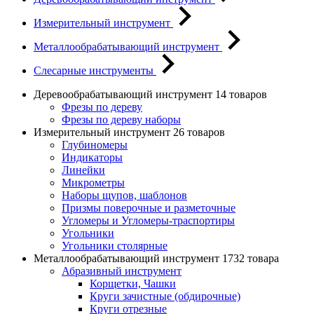
Измерительный инструмент
Металлообрабатывающий инструмент
Слесарные инструменты
Деревообрабатывающий инструмент
14 товаров
Фрезы по дереву
Фрезы по дереву наборы
Измерительный инструмент
26 товаров
Глубиномеры
Индикаторы
Линейки
Микрометры
Наборы щупов, шаблонов
Призмы поверочные и разметочные
Угломеры и Угломеры-траспортиры
Угольники
Угольники столярные
Металлообрабатывающий инструмент
1732 товара
Абразивный инструмент
Корщетки, Чашки
Круги зачистные (обдирочные)
Круги отрезные