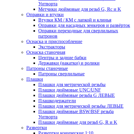
Уитворта
Метчики дюймовые для резьб G, Rc и K
Оправки и втулки
Втулки КМ / КМ с лапкой и клинья
Оправки для насадных зенкеров и развёрток
Оправки переходные для сверлильных
патронов
Оснаска и приспособление
Экстракторы
Оснаска станочная
Центры и задние бабки
Державки (накатки) и ролики
Патроны станочные
Патроны сверлильные
Плашки
Плашки для метрической резьбы
Плашки дюймовые UNC/UNF
Плашки дюймовые резьба G ЛЕВЫЕ
Плашкодержатели
Плашки для метрической резьбы ЛЕВЫЕ
Плашки дюймовые BSW/BSF резьба
Уитворта
Плашки дюймовые для резьб G, R и K
Развертки
Развертки конические 1:10