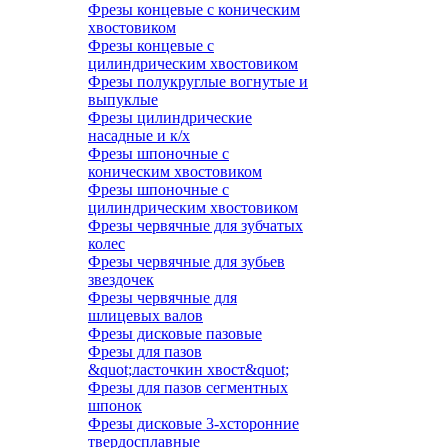
Фрезы концевые с коническим
хвостовиком
Фрезы концевые с
цилиндрическим хвостовиком
Фрезы полукруглые вогнутые и
выпуклые
Фрезы цилиндрические
насадные и к/х
Фрезы шпоночные с
коническим хвостовиком
Фрезы шпоночные с
цилиндрическим хвостовиком
Фрезы червячные для зубчатых
колес
Фрезы червячные для зубьев
звездочек
Фрезы червячные для
шлицевых валов
Фрезы дисковые пазовые
Фрезы для пазов
&quot;ласточкин хвост&quot;
Фрезы для пазов сегментных
шпонок
Фрезы дисковые 3-хсторонние
твердосплавные