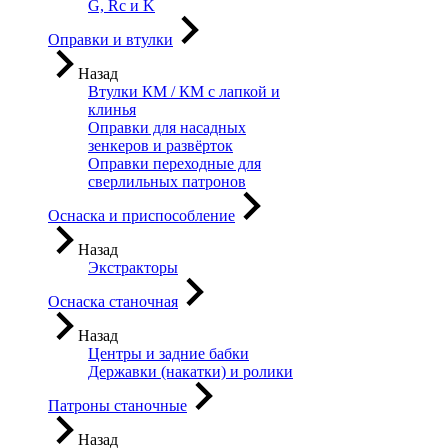
G, Rc и K
Оправки и втулки
Назад
Втулки КМ / КМ с лапкой и
клинья
Оправки для насадных
зенкеров и развёрток
Оправки переходные для
сверлильных патронов
Оснаска и приспособление
Назад
Экстракторы
Оснаска станочная
Назад
Центры и задние бабки
Державки (накатки) и ролики
Патроны станочные
Назад