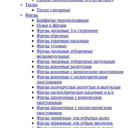
Тиски
Тиски слесарные
Фрезы
Борфрезы твердосплавные
Ножи к фрезам
Фрезы дисковые 3-х сторонние
Фрезы отрезные
Фрезы торцевые насадные
Фрезы угловые
Фрезы дисковые зуборезные
мелкомодульные
Фрезы дисковые зуборезные модульные
Фрезы концевые радиусные
Фрезы концевые с коническим хвостовиком
Фрезы концевые с цилиндрическим
хвостовиком
Фрезы полукруглые вогнутые и выпуклые
Фрезы цилиндрические насадные и к/х
Фрезы шпоночные с коническим
хвостовиком
Фрезы шпоночные с цилиндрическим
хвостовиком
Фрезы червячные для зубчатых колес
Фрезы червячные для зубьев звездочек