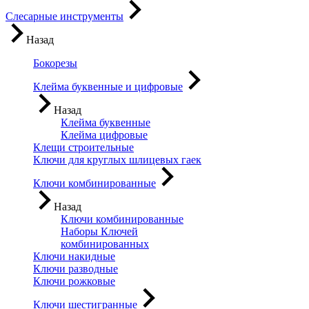
Слесарные инструменты
Назад
Бокорезы
Клейма буквенные и цифровые
Назад
Клейма буквенные
Клейма цифровые
Клещи строительные
Ключи для круглых шлицевых гаек
Ключи комбинированные
Назад
Ключи комбинированные
Наборы Ключей
комбинированных
Ключи накидные
Ключи разводные
Ключи рожковые
Ключи шестигранные