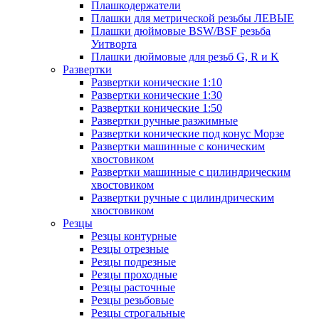
Плашкодержатели
Плашки для метрической резьбы ЛЕВЫЕ
Плашки дюймовые BSW/BSF резьба
Уитворта
Плашки дюймовые для резьб G, R и K
Развертки
Развертки конические 1:10
Развертки конические 1:30
Развертки конические 1:50
Развертки ручные разжимные
Развертки конические под конус Морзе
Развертки машинные с коническим
хвостовиком
Развертки машинные с цилиндрическим
хвостовиком
Развертки ручные с цилиндрическим
хвостовиком
Резцы
Резцы контурные
Резцы отрезные
Резцы подрезные
Резцы проходные
Резцы расточные
Резцы резьбовые
Резцы строгальные