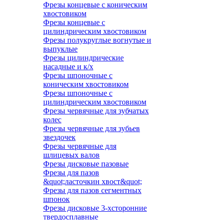
Фрезы концевые с коническим
хвостовиком
Фрезы концевые с
цилиндрическим хвостовиком
Фрезы полукруглые вогнутые и
выпуклые
Фрезы цилиндрические
насадные и к/х
Фрезы шпоночные с
коническим хвостовиком
Фрезы шпоночные с
цилиндрическим хвостовиком
Фрезы червячные для зубчатых
колес
Фрезы червячные для зубьев
звездочек
Фрезы червячные для
шлицевых валов
Фрезы дисковые пазовые
Фрезы для пазов
&quot;ласточкин хвост&quot;
Фрезы для пазов сегментных
шпонок
Фрезы дисковые 3-хсторонние
твердосплавные