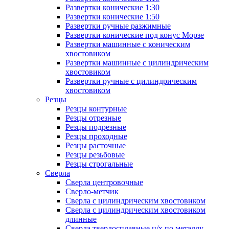
Развертки конические 1:30
Развертки конические 1:50
Развертки ручные разжимные
Развертки конические под конус Морзе
Развертки машинные с коническим
хвостовиком
Развертки машинные с цилиндрическим
хвостовиком
Развертки ручные с цилиндрическим
хвостовиком
Резцы
Резцы контурные
Резцы отрезные
Резцы подрезные
Резцы проходные
Резцы расточные
Резцы резьбовые
Резцы строгальные
Сверла
Сверла центровочные
Сверло-метчик
Сверла с цилиндрическим хвостовиком
Сверла с цилиндрическим хвостовиком
длинные
Сверла твердосплавные ц/х по металлу