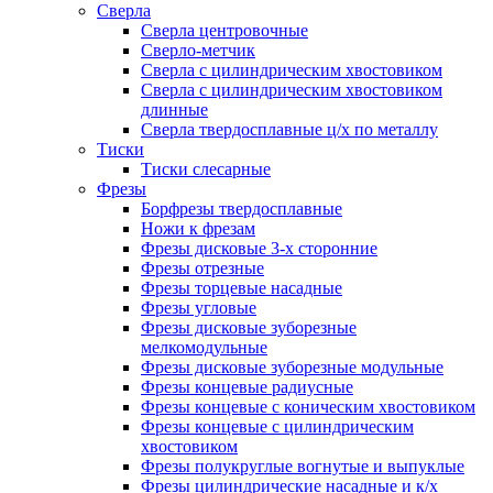
Сверла
Сверла центровочные
Сверло-метчик
Сверла с цилиндрическим хвостовиком
Сверла с цилиндрическим хвостовиком
длинные
Сверла твердосплавные ц/х по металлу
Тиски
Тиски слесарные
Фрезы
Борфрезы твердосплавные
Ножи к фрезам
Фрезы дисковые 3-х сторонние
Фрезы отрезные
Фрезы торцевые насадные
Фрезы угловые
Фрезы дисковые зуборезные
мелкомодульные
Фрезы дисковые зуборезные модульные
Фрезы концевые радиусные
Фрезы концевые с коническим хвостовиком
Фрезы концевые с цилиндрическим
хвостовиком
Фрезы полукруглые вогнутые и выпуклые
Фрезы цилиндрические насадные и к/х