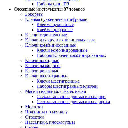
Наборы цанг ER
Слесарные инструменты
87 товаров
Бокорезы
Клейма буквенные и цифровые
Клейма буквенные
Клейма цифровые
Клещи строительные
Ключи для круглых шлицевых гаек
Ключи комбинированные
Ключи комбинированные
Наборы Ключей комбинированных
Ключи накидные
Ключи разводные
Ключи рожковые
Ключи шестигранные
Ключи шестигранные
Наборы шестигранных ключей
Маски сварщика, стекла, каски
Стекла запасные для маски сварщи
Стекла запасные для маски сварщика
Молотки
Ножницы по металлу
Отвертки
Пассатижи, плоскогубцы
Скобы