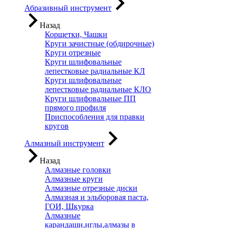
Абразивный инструмент
Назад
Корщетки, Чашки
Круги зачистные (обдирочные)
Круги отрезные
Круги шлифовальные
лепестковые радиальные КЛ
Круги шлифовальные
лепестковые радиальные КЛО
Круги шлифовальные ПП
прямого профиля
Приспособления для правки
кругов
Алмазный инструмент
Назад
Алмазные головки
Алмазные круги
Алмазные отрезные диски
Алмазная и эльборовая паста,
ГОИ, Шкурка
Алмазные
карандаши,иглы,алмазы в