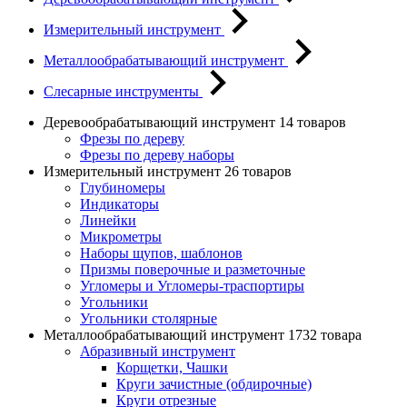
Измерительный инструмент
Металлообрабатывающий инструмент
Слесарные инструменты
Деревообрабатывающий инструмент
14 товаров
Фрезы по дереву
Фрезы по дереву наборы
Измерительный инструмент
26 товаров
Глубиномеры
Индикаторы
Линейки
Микрометры
Наборы щупов, шаблонов
Призмы поверочные и разметочные
Угломеры и Угломеры-траспортиры
Угольники
Угольники столярные
Металлообрабатывающий инструмент
1732 товара
Абразивный инструмент
Корщетки, Чашки
Круги зачистные (обдирочные)
Круги отрезные