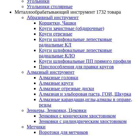
Угольники
Угольники столярные
Металлообрабатывающий инструмент
1732 товара
Абразивный инструмент
Корщетки, Чашки
Круги зачистные (обдирочные)
Круги отрезные
Круги шлифовальные лепестковые
радиальные КЛ
Круги шлифовальные лепестковые
радиальные КЛО
Круги шлифовальные ПП прямого профиля
Приспособления для правки кругов
Алмазный инструмент
Алмазные головки
Алмазные круги
Алмазные отрезные диски
Алмазная и эльборовая паста, ГОИ, Шкурка
Алмазные карандаши,иглы,алмазы в оправе,
резцы
Зенкеры, Зенковки, Цековки
Зенковки с коническим хвостовиком
Зенковки с цилиндрическим хвостовиком
Метчики
Воротоки для метчиков