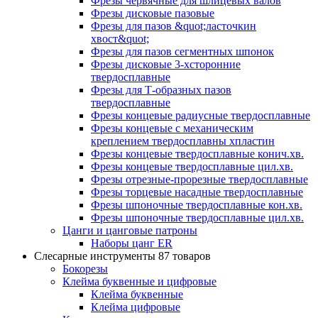
Фрезы червячные для шлицевых валов
Фрезы дисковые пазовые
Фрезы для пазов &quot;ласточкин
хвост&quot;
Фрезы для пазов сегментных шпонок
Фрезы дисковые 3-хсторонние
твердосплавные
Фрезы для Т-образных пазов
твердосплавные
Фрезы концевые радиусные твердосплавные
Фрезы концевые с механическим
креплением твердосплавны хпластин
Фрезы концевые твердосплавные конич.хв.
Фрезы концевые твердосплавные цил.хв.
Фрезы отрезные-прорезные твердосплавные
Фрезы торцевые насадные твердосплавные
Фрезы шпоночные твердосплавные кон.хв.
Фрезы шпоночные твердосплавные цил.хв.
Цанги и цанговые патроны
Наборы цанг ER
Слесарные инструменты
87 товаров
Бокорезы
Клейма буквенные и цифровые
Клейма буквенные
Клейма цифровые