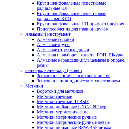
Круги шлифовальные лепестковые
радиальные КЛ
Круги шлифовальные лепестковые
радиальные КЛО
Круги шлифовальные ПП прямого профиля
Приспособления для правки кругов
Алмазный инструмент
Алмазные головки
Алмазные круги
Алмазные отрезные диски
Алмазная и эльборовая паста, ГОИ, Шкурка
Алмазные карандаши,иглы,алмазы в оправе,
резцы
Зенкеры, Зенковки, Цековки
Зенковки с коническим хвостовиком
Зенковки с цилиндрическим хвостовиком
Метчики
Воротоки для метчиков
Метчики гаечные
Метчики гаечные ЛЕВЫЕ
Метчики дюймовые UNC/UNF м/р
Метчики м/р метрические
Метчики метрические ручные
Метчики метрические ручные левые
Метчики дюймовые BSW/BSF резьба