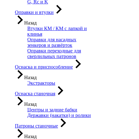
G, Rc и K
Оправки и втулки
Назад
Втулки КМ / КМ с лапкой и
клинья
Оправки для насадных
зенкеров и развёрток
Оправки переходные для
сверлильных патронов
Оснаска и приспособление
Назад
Экстракторы
Оснаска станочная
Назад
Центры и задние бабки
Державки (накатки) и ролики
Патроны станочные
Назад