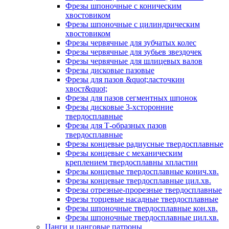
Фрезы шпоночные с коническим
хвостовиком
Фрезы шпоночные с цилиндрическим
хвостовиком
Фрезы червячные для зубчатых колес
Фрезы червячные для зубьев звездочек
Фрезы червячные для шлицевых валов
Фрезы дисковые пазовые
Фрезы для пазов &quot;ласточкин
хвост&quot;
Фрезы для пазов сегментных шпонок
Фрезы дисковые 3-хсторонние
твердосплавные
Фрезы для Т-образных пазов
твердосплавные
Фрезы концевые радиусные твердосплавные
Фрезы концевые с механическим
креплением твердосплавны хпластин
Фрезы концевые твердосплавные конич.хв.
Фрезы концевые твердосплавные цил.хв.
Фрезы отрезные-прорезные твердосплавные
Фрезы торцевые насадные твердосплавные
Фрезы шпоночные твердосплавные кон.хв.
Фрезы шпоночные твердосплавные цил.хв.
Цанги и цанговые патроны