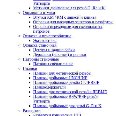
Уитворта
Метчики дюймовые для резьб G, Rc и K
Оправки и втулки
Втулки КМ / КМ с лапкой и клинья
Оправки для насадных зенкеров и развёрток
Оправки переходные для сверлильных
патронов
Оснаска и приспособление
Экстракторы
Оснаска станочная
Центры и задние бабки
Державки (накатки) и ролики
Патроны станочные
Патроны сверлильные
Плашки
Плашки для метрической резьбы
Плашки дюймовые UNC/UNF
Плашки дюймовые резьба G ЛЕВЫЕ
Плашкодержатели
Плашки для метрической резьбы ЛЕВЫЕ
Плашки дюймовые BSW/BSF резьба
Уитворта
Плашки дюймовые для резьб G, R и K
Развертки
Развертки конические 1:10