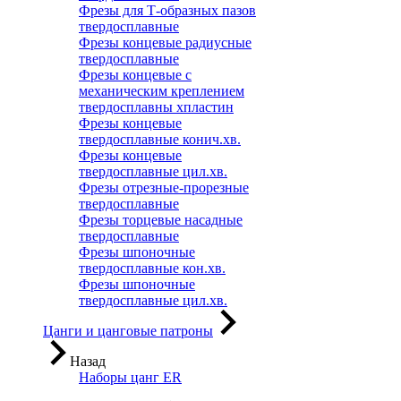
Фрезы для Т-образных пазов
твердосплавные
Фрезы концевые радиусные
твердосплавные
Фрезы концевые с
механическим креплением
твердосплавны хпластин
Фрезы концевые
твердосплавные конич.хв.
Фрезы концевые
твердосплавные цил.хв.
Фрезы отрезные-прорезные
твердосплавные
Фрезы торцевые насадные
твердосплавные
Фрезы шпоночные
твердосплавные кон.хв.
Фрезы шпоночные
твердосплавные цил.хв.
Цанги и цанговые патроны
Назад
Наборы цанг ER