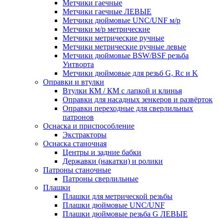
Метчики гаечные
Метчики гаечные ЛЕВЫЕ
Метчики дюймовые UNC/UNF м/р
Метчики м/р метрические
Метчики метрические ручные
Метчики метрические ручные левые
Метчики дюймовые BSW/BSF резьба
Уитворта
Метчики дюймовые для резьб G, Rc и K
Оправки и втулки
Втулки КМ / КМ с лапкой и клинья
Оправки для насадных зенкеров и развёрток
Оправки переходные для сверлильных
патронов
Оснаска и приспособление
Экстракторы
Оснаска станочная
Центры и задние бабки
Державки (накатки) и ролики
Патроны станочные
Патроны сверлильные
Плашки
Плашки для метрической резьбы
Плашки дюймовые UNC/UNF
Плашки дюймовые резьба G ЛЕВЫЕ