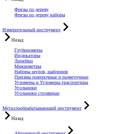
Фрезы по дереву
Фрезы по дереву наборы
Измерительный инструмент
Назад
Глубиномеры
Индикаторы
Линейки
Микрометры
Наборы щупов, шаблонов
Призмы поверочные и разметочные
Угломеры и Угломеры-траспортиры
Угольники
Угольники столярные
Металлообрабатывающий инструмент
Назад
Абразивный инструмент