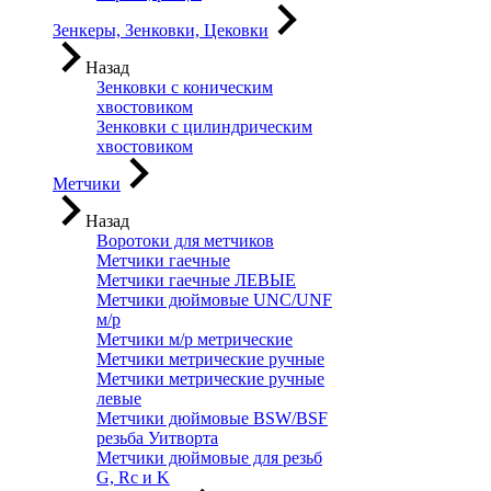
Зенкеры, Зенковки, Цековки
Назад
Зенковки с коническим
хвостовиком
Зенковки с цилиндрическим
хвостовиком
Метчики
Назад
Воротоки для метчиков
Метчики гаечные
Метчики гаечные ЛЕВЫЕ
Метчики дюймовые UNC/UNF
м/р
Метчики м/р метрические
Метчики метрические ручные
Метчики метрические ручные
левые
Метчики дюймовые BSW/BSF
резьба Уитворта
Метчики дюймовые для резьб
G, Rc и K