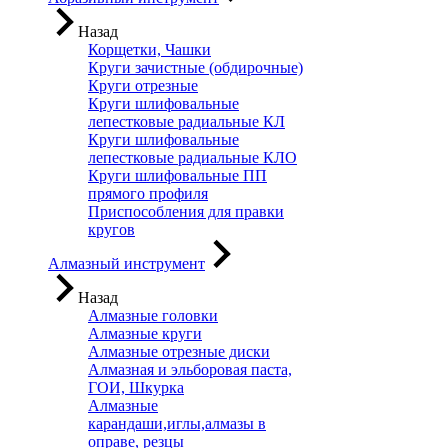
Назад
Корщетки, Чашки
Круги зачистные (обдирочные)
Круги отрезные
Круги шлифовальные
лепестковые радиальные КЛ
Круги шлифовальные
лепестковые радиальные КЛО
Круги шлифовальные ПП
прямого профиля
Приспособления для правки
кругов
Алмазный инструмент
Назад
Алмазные головки
Алмазные круги
Алмазные отрезные диски
Алмазная и эльборовая паста,
ГОИ, Шкурка
Алмазные
карандаши,иглы,алмазы в
оправе, резцы