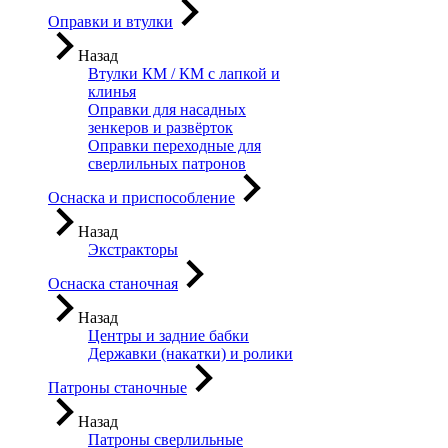
Оправки и втулки
Назад
Втулки КМ / КМ с лапкой и
клинья
Оправки для насадных
зенкеров и развёрток
Оправки переходные для
сверлильных патронов
Оснаска и приспособление
Назад
Экстракторы
Оснаска станочная
Назад
Центры и задние бабки
Державки (накатки) и ролики
Патроны станочные
Назад
Патроны сверлильные