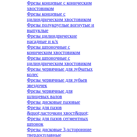
Фрезы концевые с коническим
хвостовиком
Фрезы концевые с
цилиндрическим хвостовиком
Фрезы полукруглые вогнутые и
выпуклые
Фрезы цилиндрические
насадные и к/х
Фрезы шпоночные с
коническим хвостовиком
Фрезы шпоночные с
цилиндрическим хвостовиком
Фрезы червячные для зубчатых
колес
Фрезы червячные для зубьев
звездочек
Фрезы червячные для
шлицевых валов
Фрезы дисковые пазовые
Фрезы для пазов
&quot;ласточкин хвост&quot;
Фрезы для пазов сегментных
шпонок
Фрезы дисковые 3-хсторонние
твердосплавные