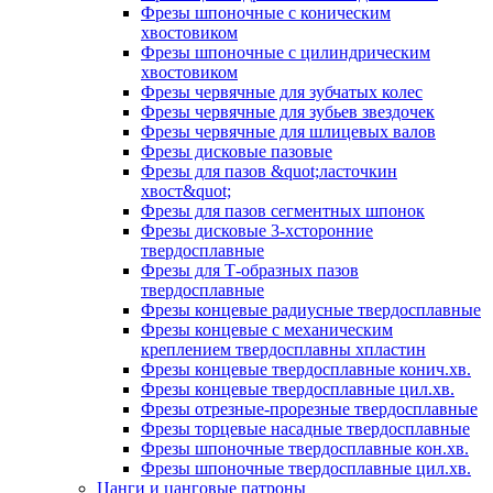
Фрезы шпоночные с коническим
хвостовиком
Фрезы шпоночные с цилиндрическим
хвостовиком
Фрезы червячные для зубчатых колес
Фрезы червячные для зубьев звездочек
Фрезы червячные для шлицевых валов
Фрезы дисковые пазовые
Фрезы для пазов &quot;ласточкин
хвост&quot;
Фрезы для пазов сегментных шпонок
Фрезы дисковые 3-хсторонние
твердосплавные
Фрезы для Т-образных пазов
твердосплавные
Фрезы концевые радиусные твердосплавные
Фрезы концевые с механическим
креплением твердосплавны хпластин
Фрезы концевые твердосплавные конич.хв.
Фрезы концевые твердосплавные цил.хв.
Фрезы отрезные-прорезные твердосплавные
Фрезы торцевые насадные твердосплавные
Фрезы шпоночные твердосплавные кон.хв.
Фрезы шпоночные твердосплавные цил.хв.
Цанги и цанговые патроны