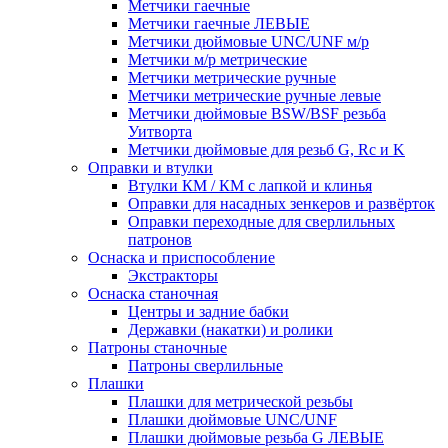
Метчики гаечные
Метчики гаечные ЛЕВЫЕ
Метчики дюймовые UNC/UNF м/р
Метчики м/р метрические
Метчики метрические ручные
Метчики метрические ручные левые
Метчики дюймовые BSW/BSF резьба
Уитворта
Метчики дюймовые для резьб G, Rc и K
Оправки и втулки
Втулки КМ / КМ с лапкой и клинья
Оправки для насадных зенкеров и развёрток
Оправки переходные для сверлильных
патронов
Оснаска и приспособление
Экстракторы
Оснаска станочная
Центры и задние бабки
Державки (накатки) и ролики
Патроны станочные
Патроны сверлильные
Плашки
Плашки для метрической резьбы
Плашки дюймовые UNC/UNF
Плашки дюймовые резьба G ЛЕВЫЕ