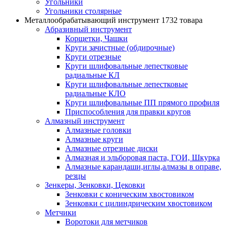
Угольники
Угольники столярные
Металлообрабатывающий инструмент
1732 товара
Абразивный инструмент
Корщетки, Чашки
Круги зачистные (обдирочные)
Круги отрезные
Круги шлифовальные лепестковые
радиальные КЛ
Круги шлифовальные лепестковые
радиальные КЛО
Круги шлифовальные ПП прямого профиля
Приспособления для правки кругов
Алмазный инструмент
Алмазные головки
Алмазные круги
Алмазные отрезные диски
Алмазная и эльборовая паста, ГОИ, Шкурка
Алмазные карандаши,иглы,алмазы в оправе,
резцы
Зенкеры, Зенковки, Цековки
Зенковки с коническим хвостовиком
Зенковки с цилиндрическим хвостовиком
Метчики
Воротоки для метчиков