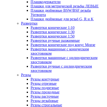
Плашкодержатели
Плашки для метрической резьбы ЛЕВЫЕ
Плашки дюймовые BSW/BSF резьба
Уитворта
Плашки дюймовые для резьб G, R и K
Развертки
Развертки конические 1:10
Развертки конические 1:30
Развертки конические 1:50
Развертки ручные разжимные
Развертки конические под конус Морзе
Развертки машинные с коническим
хвостовиком
Развертки машинные с цилиндрическим
хвостовиком
Развертки ручные с цилиндрическим
хвостовиком
Резцы
Резцы контурные
Резцы отрезные
Резцы подрезные
Резцы проходные
Резцы расточные
Резцы резьбовые
Резцы строгальные