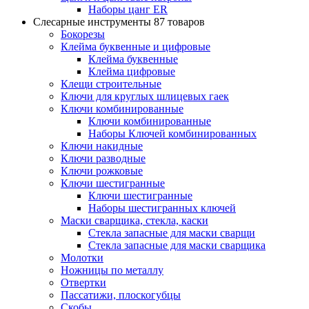
Наборы цанг ER
Слесарные инструменты
87 товаров
Бокорезы
Клейма буквенные и цифровые
Клейма буквенные
Клейма цифровые
Клещи строительные
Ключи для круглых шлицевых гаек
Ключи комбинированные
Ключи комбинированные
Наборы Ключей комбинированных
Ключи накидные
Ключи разводные
Ключи рожковые
Ключи шестигранные
Ключи шестигранные
Наборы шестигранных ключей
Маски сварщика, стекла, каски
Стекла запасные для маски сварщи
Стекла запасные для маски сварщика
Молотки
Ножницы по металлу
Отвертки
Пассатижи, плоскогубцы
Скобы