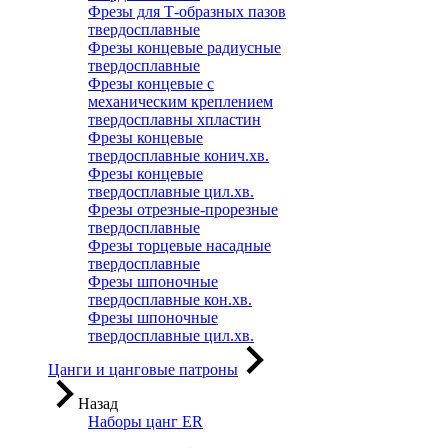
Фрезы для Т-образных пазов
твердосплавные
Фрезы концевые радиусные
твердосплавные
Фрезы концевые с
механическим креплением
твердосплавны хпластин
Фрезы концевые
твердосплавные конич.хв.
Фрезы концевые
твердосплавные цил.хв.
Фрезы отрезные-прорезные
твердосплавные
Фрезы торцевые насадные
твердосплавные
Фрезы шпоночные
твердосплавные кон.хв.
Фрезы шпоночные
твердосплавные цил.хв.
Цанги и цанговые патроны
Назад
Наборы цанг ER