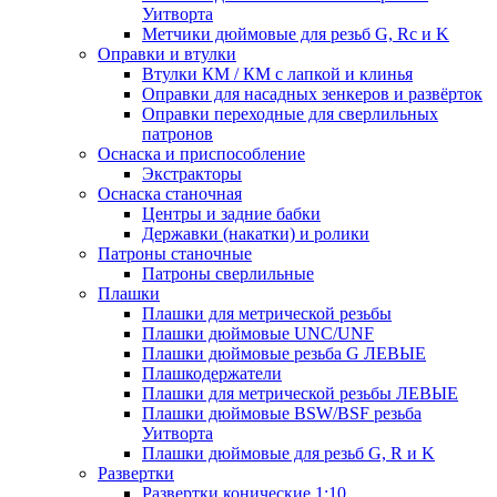
Уитворта
Метчики дюймовые для резьб G, Rc и K
Оправки и втулки
Втулки КМ / КМ с лапкой и клинья
Оправки для насадных зенкеров и развёрток
Оправки переходные для сверлильных
патронов
Оснаска и приспособление
Экстракторы
Оснаска станочная
Центры и задние бабки
Державки (накатки) и ролики
Патроны станочные
Патроны сверлильные
Плашки
Плашки для метрической резьбы
Плашки дюймовые UNC/UNF
Плашки дюймовые резьба G ЛЕВЫЕ
Плашкодержатели
Плашки для метрической резьбы ЛЕВЫЕ
Плашки дюймовые BSW/BSF резьба
Уитворта
Плашки дюймовые для резьб G, R и K
Развертки
Развертки конические 1:10