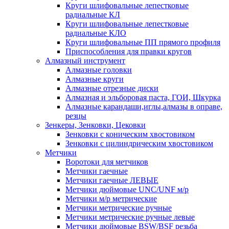
Круги шлифовальные лепестковые
радиальные КЛ
Круги шлифовальные лепестковые
радиальные КЛО
Круги шлифовальные ПП прямого профиля
Приспособления для правки кругов
Алмазный инструмент
Алмазные головки
Алмазные круги
Алмазные отрезные диски
Алмазная и эльборовая паста, ГОИ, Шкурка
Алмазные карандаши,иглы,алмазы в оправе,
резцы
Зенкеры, Зенковки, Цековки
Зенковки с коническим хвостовиком
Зенковки с цилиндрическим хвостовиком
Метчики
Воротоки для метчиков
Метчики гаечные
Метчики гаечные ЛЕВЫЕ
Метчики дюймовые UNC/UNF м/р
Метчики м/р метрические
Метчики метрические ручные
Метчики метрические ручные левые
Метчики дюймовые BSW/BSF резьба