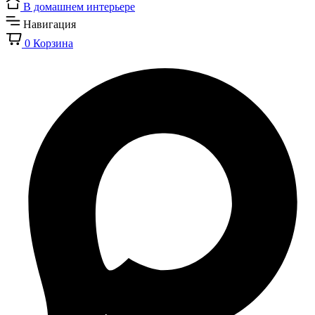
В домашнем интерьере
Навигация
0
Корзина