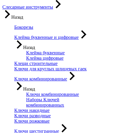
Слесарные инструменты
Назад
Бокорезы
Клейма буквенные и цифровые
Назад
Клейма буквенные
Клейма цифровые
Клещи строительные
Ключи для круглых шлицевых гаек
Ключи комбинированные
Назад
Ключи комбинированные
Наборы Ключей
комбинированных
Ключи накидные
Ключи разводные
Ключи рожковые
Ключи шестигранные