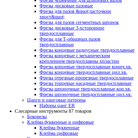
Фрезы червячные для шлицевых валов
Фрезы дисковые пазовые
Фрезы для пазов &quot;ласточкин
хвост&quot;
Фрезы для пазов сегментных шпонок
Фрезы дисковые 3-хсторонние
твердосплавные
Фрезы для Т-образных пазов
твердосплавные
Фрезы концевые радиусные твердосплавные
Фрезы концевые с механическим
креплением твердосплавны хпластин
Фрезы концевые твердосплавные конич.хв.
Фрезы концевые твердосплавные цил.хв.
Фрезы отрезные-прорезные твердосплавные
Фрезы торцевые насадные твердосплавные
Фрезы шпоночные твердосплавные кон.хв.
Фрезы шпоночные твердосплавные цил.хв.
Цанги и цанговые патроны
Наборы цанг ER
Слесарные инструменты
87 товаров
Бокорезы
Клейма буквенные и цифровые
Клейма буквенные
Клейма цифровые