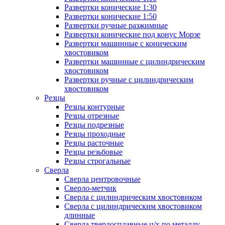
Развертки конические 1:30
Развертки конические 1:50
Развертки ручные разжимные
Развертки конические под конус Морзе
Развертки машинные с коническим
хвостовиком
Развертки машинные с цилиндрическим
хвостовиком
Развертки ручные с цилиндрическим
хвостовиком
Резцы
Резцы контурные
Резцы отрезные
Резцы подрезные
Резцы проходные
Резцы расточные
Резцы резьбовые
Резцы строгальные
Сверла
Сверла центровочные
Сверло-метчик
Сверла с цилиндрическим хвостовиком
Сверла с цилиндрическим хвостовиком
длинные
Сверла твердосплавные ц/х по металлу