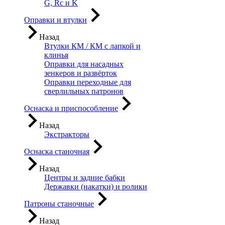
G, Rc и K
Оправки и втулки
Назад
Втулки КМ / КМ с лапкой и
клинья
Оправки для насадных
зенкеров и развёрток
Оправки переходные для
сверлильных патронов
Оснаска и приспособление
Назад
Экстракторы
Оснаска станочная
Назад
Центры и задние бабки
Державки (накатки) и ролики
Патроны станочные
Назад