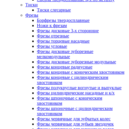
Тиски
Тиски слесарные
Фрезы
Борфрезы твердосплавные
Ножи к фрезам
Фрезы дисковые 3-х сторонние
Фрезы отрезные
Фрезы торцевые насадные
Фрезы угловые
Фрезы дисковые зуборезные
мелкомодульные
Фрезы дисковые зуборезные модульные
Фрезы концевые радиусные
Фрезы концевые с коническим хвостовиком
Фрезы концевые с цилиндрическим
хвостовиком
Фрезы полукруглые вогнутые и выпуклые
Фрезы цилиндрические насадные и к/х
Фрезы шпоночные с коническим
хвостовиком
Фрезы шпоночные с цилиндрическим
хвостовиком
Фрезы червячные для зубчатых колес
Фрезы червячные для зубьев звездочек