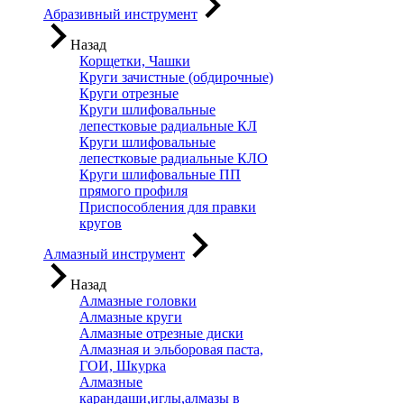
Абразивный инструмент
Назад
Корщетки, Чашки
Круги зачистные (обдирочные)
Круги отрезные
Круги шлифовальные
лепестковые радиальные КЛ
Круги шлифовальные
лепестковые радиальные КЛО
Круги шлифовальные ПП
прямого профиля
Приспособления для правки
кругов
Алмазный инструмент
Назад
Алмазные головки
Алмазные круги
Алмазные отрезные диски
Алмазная и эльборовая паста,
ГОИ, Шкурка
Алмазные
карандаши,иглы,алмазы в