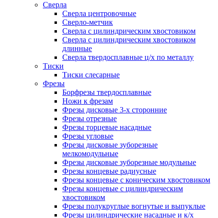
Сверла
Сверла центровочные
Сверло-метчик
Сверла с цилиндрическим хвостовиком
Сверла с цилиндрическим хвостовиком
длинные
Сверла твердосплавные ц/х по металлу
Тиски
Тиски слесарные
Фрезы
Борфрезы твердосплавные
Ножи к фрезам
Фрезы дисковые 3-х сторонние
Фрезы отрезные
Фрезы торцевые насадные
Фрезы угловые
Фрезы дисковые зуборезные
мелкомодульные
Фрезы дисковые зуборезные модульные
Фрезы концевые радиусные
Фрезы концевые с коническим хвостовиком
Фрезы концевые с цилиндрическим
хвостовиком
Фрезы полукруглые вогнутые и выпуклые
Фрезы цилиндрические насадные и к/х