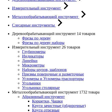
Измерительный инструмент
Металлообрабатывающий инструмент
Слесарные инструменты
Деревообрабатывающий инструмент
14 товаров
Фрезы по дереву
Фрезы по дереву наборы
Измерительный инструмент
26 товаров
Глубиномеры
Индикаторы
Линейки
Микрометры
Наборы щупов, шаблонов
Призмы поверочные и разметочные
Угломеры и Угломеры-траспортиры
Угольники
Угольники столярные
Металлообрабатывающий инструмент
1732 товара
Абразивный инструмент
Корщетки, Чашки
Круги зачистные (обдирочные)
Круги отрезные