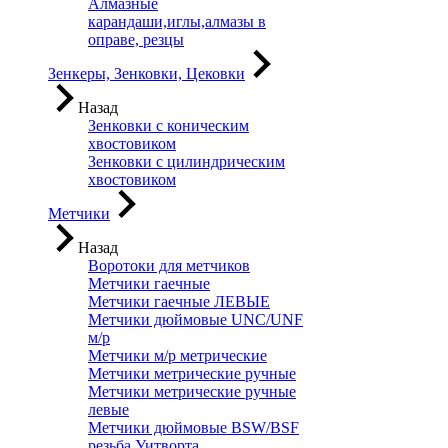
Алмазные
карандаши,иглы,алмазы в
оправе, резцы
Зенкеры, Зенковки, Цековки
Назад
Зенковки с коническим
хвостовиком
Зенковки с цилиндрическим
хвостовиком
Метчики
Назад
Воротоки для метчиков
Метчики гаечные
Метчики гаечные ЛЕВЫЕ
Метчики дюймовые UNC/UNF
м/р
Метчики м/р метрические
Метчики метрические ручные
Метчики метрические ручные
левые
Метчики дюймовые BSW/BSF
резьба Уитворта