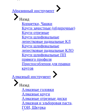
Абразивный инструмент
Назад
Корщетки, Чашки
Круги зачистные (обдирочные)
Круги отрезные
Круги шлифовальные
лепестковые радиальные КЛ
Круги шлифовальные
лепестковые радиальные КЛО
Круги шлифовальные ПП
прямого профиля
Приспособления для правки
кругов
Алмазный инструмент
Назад
Алмазные головки
Алмазные круги
Алмазные отрезные диски
Алмазная и эльборовая паста,
ГОИ, Шкурка