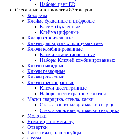
Наборы цанг ER
Слесарные инструменты
87 товаров
Бокорезы
Клейма буквенные и цифровые
Клейма буквенные
Клейма цифровые
Клещи строительные
Ключи для круглых шлицевых гаек
Ключи комбинированные
Ключи комбинированные
Наборы Ключей комбинированных
Ключи накидные
Ключи разводные
Ключи рожковые
Ключи шестигранные
Ключи шестигранные
Наборы шестигранных ключей
Маски сварщика, стекла, каски
Стекла запасные для маски сварщи
Стекла запасные для маски сварщика
Молотки
Ножницы по металлу
Отвертки
Пассатижи, плоскогубцы
Скобы