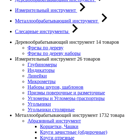
Измерительный инструмент
Металлообрабатывающий инструмент
Слесарные инструменты
Деревообрабатывающий инструмент
14 товаров
Фрезы по дереву
Фрезы по дереву наборы
Измерительный инструмент
26 товаров
Глубиномеры
Индикаторы
Линейки
Микрометры
Наборы щупов, шаблонов
Призмы поверочные и разметочные
Угломеры и Угломеры-траспортиры
Угольники
Угольники столярные
Металлообрабатывающий инструмент
1732 товара
Абразивный инструмент
Корщетки, Чашки
Круги зачистные (обдирочные)
Круги отрезные