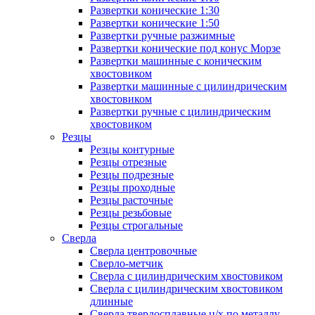
Развертки конические 1:30
Развертки конические 1:50
Развертки ручные разжимные
Развертки конические под конус Морзе
Развертки машинные с коническим
хвостовиком
Развертки машинные с цилиндрическим
хвостовиком
Развертки ручные с цилиндрическим
хвостовиком
Резцы
Резцы контурные
Резцы отрезные
Резцы подрезные
Резцы проходные
Резцы расточные
Резцы резьбовые
Резцы строгальные
Сверла
Сверла центровочные
Сверло-метчик
Сверла с цилиндрическим хвостовиком
Сверла с цилиндрическим хвостовиком
длинные
Сверла твердосплавные ц/х по металлу