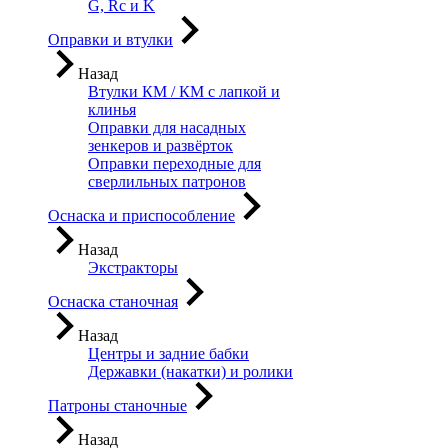
G, Rc и K
Оправки и втулки
Назад
Втулки КМ / КМ с лапкой и
клинья
Оправки для насадных
зенкеров и развёрток
Оправки переходные для
сверлильных патронов
Оснаска и приспособление
Назад
Экстракторы
Оснаска станочная
Назад
Центры и задние бабки
Державки (накатки) и ролики
Патроны станочные
Назад