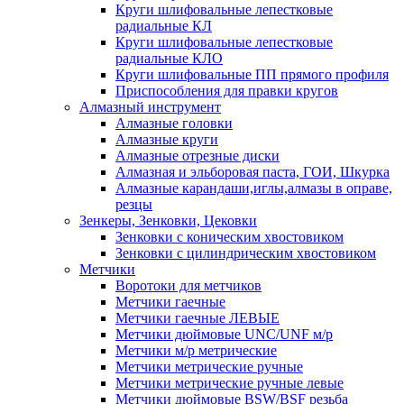
Круги шлифовальные лепестковые
радиальные КЛ
Круги шлифовальные лепестковые
радиальные КЛО
Круги шлифовальные ПП прямого профиля
Приспособления для правки кругов
Алмазный инструмент
Алмазные головки
Алмазные круги
Алмазные отрезные диски
Алмазная и эльборовая паста, ГОИ, Шкурка
Алмазные карандаши,иглы,алмазы в оправе,
резцы
Зенкеры, Зенковки, Цековки
Зенковки с коническим хвостовиком
Зенковки с цилиндрическим хвостовиком
Метчики
Воротоки для метчиков
Метчики гаечные
Метчики гаечные ЛЕВЫЕ
Метчики дюймовые UNC/UNF м/р
Метчики м/р метрические
Метчики метрические ручные
Метчики метрические ручные левые
Метчики дюймовые BSW/BSF резьба