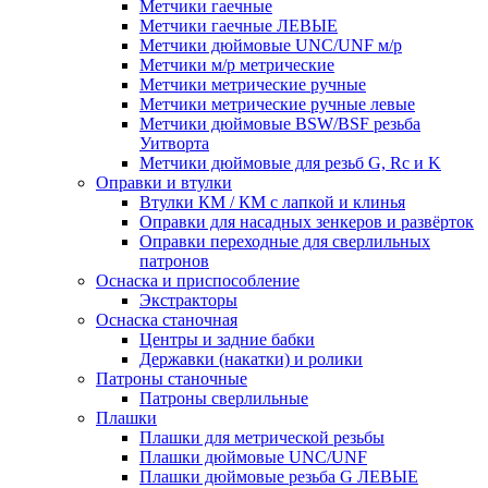
Метчики гаечные
Метчики гаечные ЛЕВЫЕ
Метчики дюймовые UNC/UNF м/р
Метчики м/р метрические
Метчики метрические ручные
Метчики метрические ручные левые
Метчики дюймовые BSW/BSF резьба
Уитворта
Метчики дюймовые для резьб G, Rc и K
Оправки и втулки
Втулки КМ / КМ с лапкой и клинья
Оправки для насадных зенкеров и развёрток
Оправки переходные для сверлильных
патронов
Оснаска и приспособление
Экстракторы
Оснаска станочная
Центры и задние бабки
Державки (накатки) и ролики
Патроны станочные
Патроны сверлильные
Плашки
Плашки для метрической резьбы
Плашки дюймовые UNC/UNF
Плашки дюймовые резьба G ЛЕВЫЕ