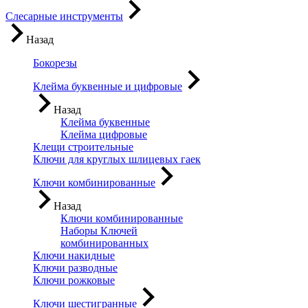
Слесарные инструменты
Назад
Бокорезы
Клейма буквенные и цифровые
Назад
Клейма буквенные
Клейма цифровые
Клещи строительные
Ключи для круглых шлицевых гаек
Ключи комбинированные
Назад
Ключи комбинированные
Наборы Ключей
комбинированных
Ключи накидные
Ключи разводные
Ключи рожковые
Ключи шестигранные