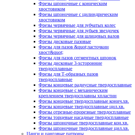
Фрезы шпоночные с коническим
хвостовиком
Фрезы шпоночные с цилиндрическим
хвостовиком
Фрезы червячные для зубчатых колес
Фрезы червячные для зубьев звездочек
Фрезы червячные для шлицевых валов
Фрезы дисковые пазовые
Фрезы для пазов &quot;ласточкин
хвост&quot;
Фрезы для пазов сегментных шпонок
Фрезы дисковые 3-хсторонние
твердосплавные
Фрезы для Т-образных пазов
твердосплавные
Фрезы концевые радиусные твердосплавные
Фрезы концевые с механическим
креплением твердосплавны хпластин
Фрезы концевые твердосплавные конич.хв.
Фрезы концевые твердосплавные цил.хв.
Фрезы отрезные-прорезные твердосплавные
Фрезы торцевые насадные твердосплавные
Фрезы шпоночные твердосплавные кон.хв.
Фрезы шпоночные твердосплавные цил.хв.
Цанги и цанговые патроны