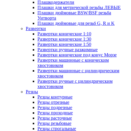
Плашкодержатели
Плашки для метрической резьбы ЛЕВЫЕ
Плашки дюймовые BSW/BSF резьба
Уитворта
Плашки дюймовые для резьб G, R и K
Развертки
Развертки конические 1:10
Развертки конические 1:30
Развертки конические 1:50
Развертки ручные разжимные
Развертки конические под конус Морзе
Развертки машинные с коническим
хвостовиком
Развертки машинные с цилиндрическим
хвостовиком
Развертки ручные с цилиндрическим
хвостовиком
Резцы
Резцы контурные
Резцы отрезные
Резцы подрезные
Резцы проходные
Резцы расточные
Резцы резьбовые
Резцы строгальные