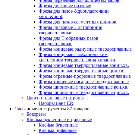
Фрезы червячные для шлицевых валов
Фрезы дисковые пазовые
Фрезы для пазов &quot;ласточкин
хвост&quot;
Фрезы для пазов сегментных шпонок
Фрезы дисковые 3-хсторонние
твердосплавные
Фрезы для Т-образных пазов
твердосплавные
Фрезы концевые радиусные твердосплавные
Фрезы концевые с механическим
креплением твердосплавны хпластин
Фрезы концевые твердосплавные конич.хв.
Фрезы концевые твердосплавные цил.хв.
Фрезы отрезные-прорезные твердосплавные
Фрезы торцевые насадные твердосплавные
Фрезы шпоночные твердосплавные кон.хв.
Фрезы шпоночные твердосплавные цил.хв.
Цанги и цанговые патроны
Наборы цанг ER
Слесарные инструменты
87 товаров
Бокорезы
Клейма буквенные и цифровые
Клейма буквенные
Клейма цифровые