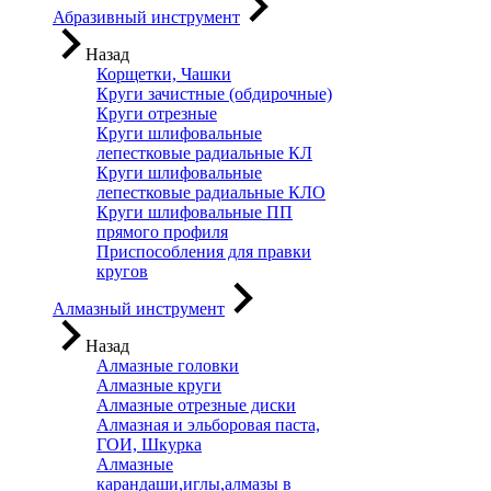
Абразивный инструмент
Назад
Корщетки, Чашки
Круги зачистные (обдирочные)
Круги отрезные
Круги шлифовальные
лепестковые радиальные КЛ
Круги шлифовальные
лепестковые радиальные КЛО
Круги шлифовальные ПП
прямого профиля
Приспособления для правки
кругов
Алмазный инструмент
Назад
Алмазные головки
Алмазные круги
Алмазные отрезные диски
Алмазная и эльборовая паста,
ГОИ, Шкурка
Алмазные
карандаши,иглы,алмазы в