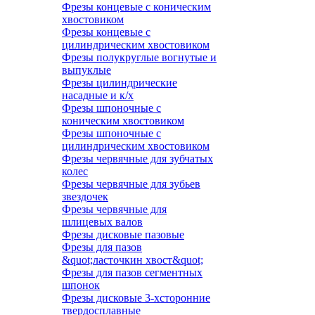
Фрезы концевые с коническим
хвостовиком
Фрезы концевые с
цилиндрическим хвостовиком
Фрезы полукруглые вогнутые и
выпуклые
Фрезы цилиндрические
насадные и к/х
Фрезы шпоночные с
коническим хвостовиком
Фрезы шпоночные с
цилиндрическим хвостовиком
Фрезы червячные для зубчатых
колес
Фрезы червячные для зубьев
звездочек
Фрезы червячные для
шлицевых валов
Фрезы дисковые пазовые
Фрезы для пазов
&quot;ласточкин хвост&quot;
Фрезы для пазов сегментных
шпонок
Фрезы дисковые 3-хсторонние
твердосплавные