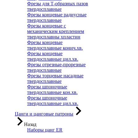
Фрезы для Т-образных пазов
твердосплавные
Фрезы концевые радиусные
твердосплавные
Фрезы концевые с
механическим креплением
твердосплавны хпластин
Фрезы концевые
твердосплавные конич.хв.
Фрезы концевые
твердосплавные цил.хв.
Фрезы отрезные-прорезные
твердосплавные
Фрезы торцевые насадные
твердосплавные
Фрезы шпоночные
твердосплавные кон.хв.
Фрезы шпоночные
твердосплавные цил.хв.
Цанги и цанговые патроны
Назад
Наборы цанг ER