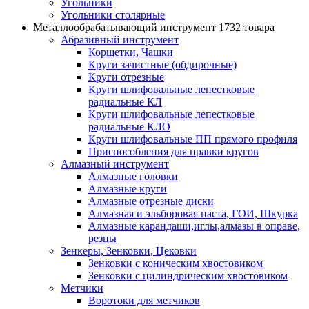
Угольники
Угольники столярные
Металлообрабатывающий инструмент
1732 товара
Абразивный инструмент
Корщетки, Чашки
Круги зачистные (обдирочные)
Круги отрезные
Круги шлифовальные лепестковые
радиальные КЛ
Круги шлифовальные лепестковые
радиальные КЛО
Круги шлифовальные ПП прямого профиля
Приспособления для правки кругов
Алмазный инструмент
Алмазные головки
Алмазные круги
Алмазные отрезные диски
Алмазная и эльборовая паста, ГОИ, Шкурка
Алмазные карандаши,иглы,алмазы в оправе,
резцы
Зенкеры, Зенковки, Цековки
Зенковки с коническим хвостовиком
Зенковки с цилиндрическим хвостовиком
Метчики
Воротоки для метчиков