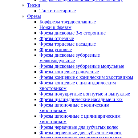
Тиски
Тиски слесарные
Фрезы
Борфрезы твердосплавные
Ножи к фрезам
Фрезы дисковые 3-х сторонние
Фрезы отрезные
Фрезы торцевые насадные
Фрезы угловые
Фрезы дисковые зуборезные
мелкомодульные
Фрезы дисковые зуборезные модульные
Фрезы концевые радиусные
Фрезы концевые с коническим хвостовиком
Фрезы концевые с цилиндрическим
хвостовиком
Фрезы полукруглые вогнутые и выпуклые
Фрезы цилиндрические насадные и к/х
Фрезы шпоночные с коническим
хвостовиком
Фрезы шпоночные с цилиндрическим
хвостовиком
Фрезы червячные для зубчатых колес
Фрезы червячные для зубьев звездочек