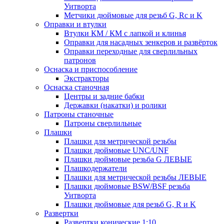
Уитворта
Метчики дюймовые для резьб G, Rc и K
Оправки и втулки
Втулки КМ / КМ с лапкой и клинья
Оправки для насадных зенкеров и развёрток
Оправки переходные для сверлильных
патронов
Оснаска и приспособление
Экстракторы
Оснаска станочная
Центры и задние бабки
Державки (накатки) и ролики
Патроны станочные
Патроны сверлильные
Плашки
Плашки для метрической резьбы
Плашки дюймовые UNC/UNF
Плашки дюймовые резьба G ЛЕВЫЕ
Плашкодержатели
Плашки для метрической резьбы ЛЕВЫЕ
Плашки дюймовые BSW/BSF резьба
Уитворта
Плашки дюймовые для резьб G, R и K
Развертки
Развертки конические 1:10