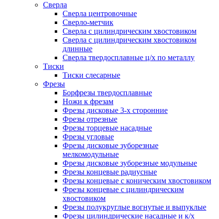
Сверла
Сверла центровочные
Сверло-метчик
Сверла с цилиндрическим хвостовиком
Сверла с цилиндрическим хвостовиком
длинные
Сверла твердосплавные ц/х по металлу
Тиски
Тиски слесарные
Фрезы
Борфрезы твердосплавные
Ножи к фрезам
Фрезы дисковые 3-х сторонние
Фрезы отрезные
Фрезы торцевые насадные
Фрезы угловые
Фрезы дисковые зуборезные
мелкомодульные
Фрезы дисковые зуборезные модульные
Фрезы концевые радиусные
Фрезы концевые с коническим хвостовиком
Фрезы концевые с цилиндрическим
хвостовиком
Фрезы полукруглые вогнутые и выпуклые
Фрезы цилиндрические насадные и к/х