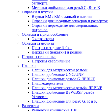
Уитворта
Метчики дюймовые для резьб G, Rc и K
Оправки и втулки
Втулки КМ / КМ с лапкой и клинья
Оправки для насадных зенкеров и развёрток
Оправки переходные для сверлильных
патронов
Оснаска и приспособление
Экстракторы
Оснаска станочная
Центры и задние бабки
Державки (накатки) и ролики
Патроны станочные
Патроны сверлильные
Плашки
Плашки для метрической резьбы
Плашки дюймовые UNC/UNF
Плашки дюймовые резьба G ЛЕВЫЕ
Плашкодержатели
Плашки для метрической резьбы ЛЕВЫЕ
Плашки дюймовые BSW/BSF резьба
Уитворта
Плашки дюймовые для резьб G, R и K
Развертки
Развертки конические 1:10