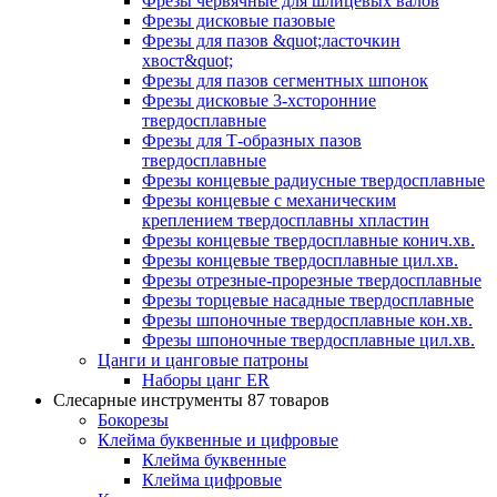
Фрезы червячные для шлицевых валов
Фрезы дисковые пазовые
Фрезы для пазов &quot;ласточкин
хвост&quot;
Фрезы для пазов сегментных шпонок
Фрезы дисковые 3-хсторонние
твердосплавные
Фрезы для Т-образных пазов
твердосплавные
Фрезы концевые радиусные твердосплавные
Фрезы концевые с механическим
креплением твердосплавны хпластин
Фрезы концевые твердосплавные конич.хв.
Фрезы концевые твердосплавные цил.хв.
Фрезы отрезные-прорезные твердосплавные
Фрезы торцевые насадные твердосплавные
Фрезы шпоночные твердосплавные кон.хв.
Фрезы шпоночные твердосплавные цил.хв.
Цанги и цанговые патроны
Наборы цанг ER
Слесарные инструменты
87 товаров
Бокорезы
Клейма буквенные и цифровые
Клейма буквенные
Клейма цифровые