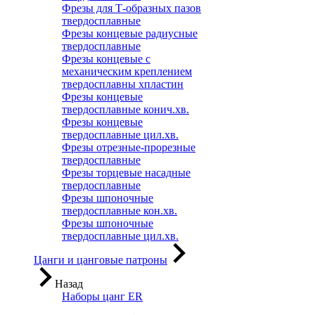
Фрезы для Т-образных пазов
твердосплавные
Фрезы концевые радиусные
твердосплавные
Фрезы концевые с
механическим креплением
твердосплавны хпластин
Фрезы концевые
твердосплавные конич.хв.
Фрезы концевые
твердосплавные цил.хв.
Фрезы отрезные-прорезные
твердосплавные
Фрезы торцевые насадные
твердосплавные
Фрезы шпоночные
твердосплавные кон.хв.
Фрезы шпоночные
твердосплавные цил.хв.
Цанги и цанговые патроны
Назад
Наборы цанг ER