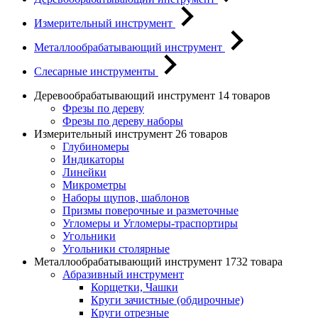
Измерительный инструмент
Металлообрабатывающий инструмент
Слесарные инструменты
Деревообрабатывающий инструмент
14 товаров
Фрезы по дереву
Фрезы по дереву наборы
Измерительный инструмент
26 товаров
Глубиномеры
Индикаторы
Линейки
Микрометры
Наборы щупов, шаблонов
Призмы поверочные и разметочные
Угломеры и Угломеры-траспортиры
Угольники
Угольники столярные
Металлообрабатывающий инструмент
1732 товара
Абразивный инструмент
Корщетки, Чашки
Круги зачистные (обдирочные)
Круги отрезные