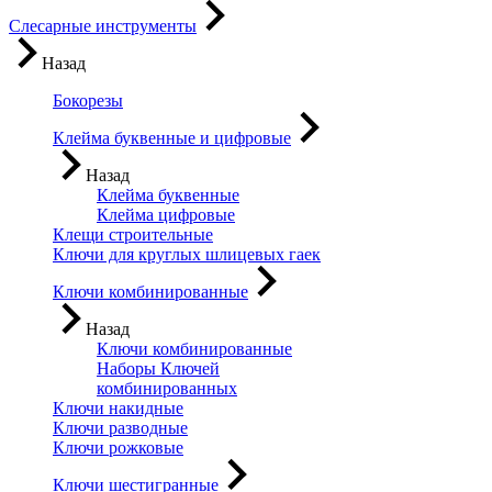
Слесарные инструменты
Назад
Бокорезы
Клейма буквенные и цифровые
Назад
Клейма буквенные
Клейма цифровые
Клещи строительные
Ключи для круглых шлицевых гаек
Ключи комбинированные
Назад
Ключи комбинированные
Наборы Ключей
комбинированных
Ключи накидные
Ключи разводные
Ключи рожковые
Ключи шестигранные