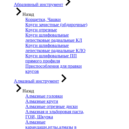
Абразивный инструмент
Назад
Корщетки, Чашки
Круги зачистные (обдирочные)
Круги отрезные
Круги шлифовальные
лепестковые радиальные КЛ
Круги шлифовальные
лепестковые радиальные КЛО
Круги шлифовальные ПП
прямого профиля
Приспособления для правки
кругов
Алмазный инструмент
Назад
Алмазные головки
Алмазные круги
Алмазные отрезные диски
Алмазная и эльборовая паста,
ГОИ, Шкурка
Алмазные
карандаши,иглы,алмазы в