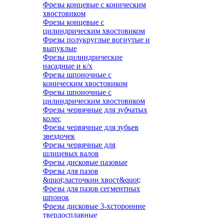
Фрезы концевые с коническим
хвостовиком
Фрезы концевые с
цилиндрическим хвостовиком
Фрезы полукруглые вогнутые и
выпуклые
Фрезы цилиндрические
насадные и к/х
Фрезы шпоночные с
коническим хвостовиком
Фрезы шпоночные с
цилиндрическим хвостовиком
Фрезы червячные для зубчатых
колес
Фрезы червячные для зубьев
звездочек
Фрезы червячные для
шлицевых валов
Фрезы дисковые пазовые
Фрезы для пазов
&quot;ласточкин хвост&quot;
Фрезы для пазов сегментных
шпонок
Фрезы дисковые 3-хсторонние
твердосплавные