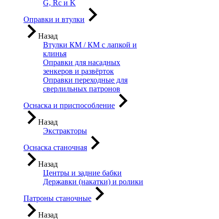
G, Rc и K
Оправки и втулки
Назад
Втулки КМ / КМ с лапкой и
клинья
Оправки для насадных
зенкеров и развёрток
Оправки переходные для
сверлильных патронов
Оснаска и приспособление
Назад
Экстракторы
Оснаска станочная
Назад
Центры и задние бабки
Державки (накатки) и ролики
Патроны станочные
Назад