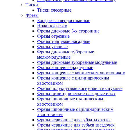
Тиски
Тиски слесарные
Фрезы
Борфрезы твердосплавные
Ножи к фрезам
Фрезы дисковые 3-х сторонние
Фрезы отрезные
Фрезы торцевые насадные
Фрезы угловые
Фрезы дисковые зуборезные
мелкомодульные
Фрезы дисковые зуборезные модульные
Фрезы концевые радиусные
Фрезы концевые с коническим хвостовиком
Фрезы концевые с цилиндрическим
хвостовиком
Фрезы полукруглые вогнутые и выпуклые
Фрезы цилиндрические насадные и к/х
Фрезы шпоночные с коническим
хвостовиком
Фрезы шпоночные с цилиндрическим
хвостовиком
Фрезы червячные для зубчатых колес
Фрезы червячные для зубьев звездочек