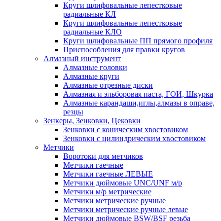
Круги шлифовальные лепестковые
радиальные КЛ
Круги шлифовальные лепестковые
радиальные КЛО
Круги шлифовальные ПП прямого профиля
Приспособления для правки кругов
Алмазный инструмент
Алмазные головки
Алмазные круги
Алмазные отрезные диски
Алмазная и эльборовая паста, ГОИ, Шкурка
Алмазные карандаши,иглы,алмазы в оправе,
резцы
Зенкеры, Зенковки, Цековки
Зенковки с коническим хвостовиком
Зенковки с цилиндрическим хвостовиком
Метчики
Воротоки для метчиков
Метчики гаечные
Метчики гаечные ЛЕВЫЕ
Метчики дюймовые UNC/UNF м/р
Метчики м/р метрические
Метчики метрические ручные
Метчики метрические ручные левые
Метчики дюймовые BSW/BSF резьба