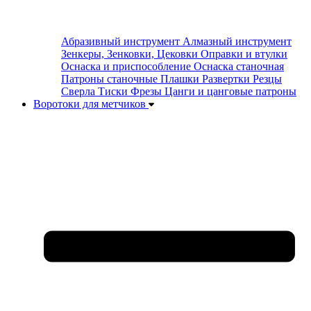
Абразивный инструмент
Алмазный инструмент
Зенкеры, Зенковки, Цековки
Оправки и втулки
Оснаска и приспособление
Оснаска станочная
Патроны станочные
Плашки
Развертки
Резцы
Сверла
Тиски
Фрезы
Цанги и цанговые патроны
Воротоки для метчиков