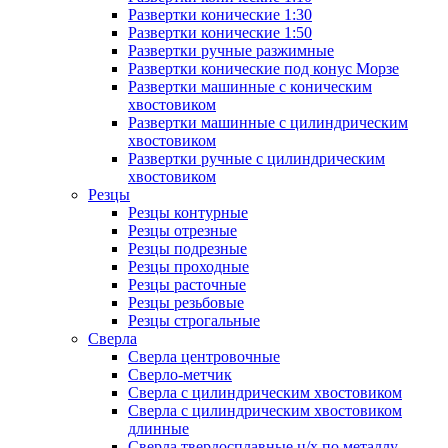
Развертки конические 1:30
Развертки конические 1:50
Развертки ручные разжимные
Развертки конические под конус Морзе
Развертки машинные с коническим
хвостовиком
Развертки машинные с цилиндрическим
хвостовиком
Развертки ручные с цилиндрическим
хвостовиком
Резцы
Резцы контурные
Резцы отрезные
Резцы подрезные
Резцы проходные
Резцы расточные
Резцы резьбовые
Резцы строгальные
Сверла
Сверла центровочные
Сверло-метчик
Сверла с цилиндрическим хвостовиком
Сверла с цилиндрическим хвостовиком
длинные
Сверла твердосплавные ц/х по металлу