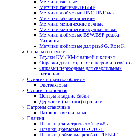
Метчики гаечные
Метчики гаечные ЛЕВЫЕ
Метчики дюймовые UNC/UNF м/р
Метчики м/р метрические
Метчики метрические ручные
Метчики метрические ручные левые
Метчики дюймовые BSW/BSF резьба
Уитворта
Метчики дюймовые для резьб G, Rc и K
Оправки и втулки
Втулки КМ / КМ с лапкой и клинья
Оправки для насадных зенкеров и развёрток
Оправки переходные для сверлильных
патронов
Оснаска и приспособление
Экстракторы
Оснаска станочная
Центры и задние бабки
Державки (накатки) и ролики
Патроны станочные
Патроны сверлильные
Плашки
Плашки для метрической резьбы
Плашки дюймовые UNC/UNF
Плашки дюймовые резьба G ЛЕВЫЕ