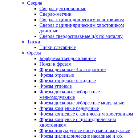
Сверла
Сверла центровочные
Сверло-метчик
Сверла с цилиндрическим хвостовиком
Сверла с цилиндрическим хвостовиком
длинные
Сверла твердосплавные ц/х по металлу
Тиски
Тиски слесарные
Фрезы
Борфрезы твердосплавные
Ножи к фрезам
Фрезы дисковые 3-х сторонние
Фрезы отрезные
Фрезы торцевые насадные
Фрезы угловые
Фрезы дисковые зуборезные
мелкомодульные
Фрезы дисковые зуборезные модульные
Фрезы концевые радиусные
Фрезы концевые с коническим хвостовиком
Фрезы концевые с цилиндрическим
хвостовиком
Фрезы полукруглые вогнутые и выпуклые
Фрезы цилиндрические насадные и к/х