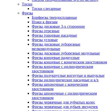
Тиски
Тиски слесарные
Фрезы
Борфрезы твердосплавные
Ножи к фрезам
Фрезы дисковые 3-х сторонние
Фрезы отрезные
Фрезы торцевые насадные
Фрезы угловые
Фрезы дисковые зуборезные
мелкомодульные
Фрезы дисковые зуборезные модульные
Фрезы концевые радиусные
Фрезы концевые с коническим хвостовиком
Фрезы концевые с цилиндрическим
хвостовиком
Фрезы полукруглые вогнутые и выпуклые
Фрезы цилиндрические насадные и к/х
Фрезы шпоночные с коническим
хвостовиком
Фрезы шпоночные с цилиндрическим
хвостовиком
Фрезы червячные для зубчатых колес
Фрезы червячные для зубьев звездочек