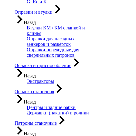
G, Rc и K
Оправки и втулки
Назад
Втулки КМ / КМ с лапкой и
клинья
Оправки для насадных
зенкеров и развёрток
Оправки переходные для
сверлильных патронов
Оснаска и приспособление
Назад
Экстракторы
Оснаска станочная
Назад
Центры и задние бабки
Державки (накатки) и ролики
Патроны станочные
Назад