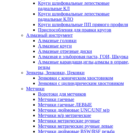
Круги шлифовальные лепестковые
радиальные КЛ
Круги шлифовальные лепестковые
радиальные КЛО
Круги шлифовальные ПП прямого профиля
Приспособления для правки кругов
Алмазный инструмент
Алмазные головки
Алмазные круги
Алмазные отрезные диски
Алмазная и эльборовая паста, ГОИ, Шкурка
Алмазные карандаши,иглы,алмазы в оправе,
резцы
Зенкеры, Зенковки, Цековки
Зенковки с коническим хвостовиком
Зенковки с цилиндрическим хвостовиком
Метчики
Воротоки для метчиков
Метчики гаечные
Метчики гаечные ЛЕВЫЕ
Метчики дюймовые UNC/UNF м/р
Метчики м/р метрические
Метчики метрические ручные
Метчики метрические ручные левые
Метчики дюймовые BSW/BSF резьба