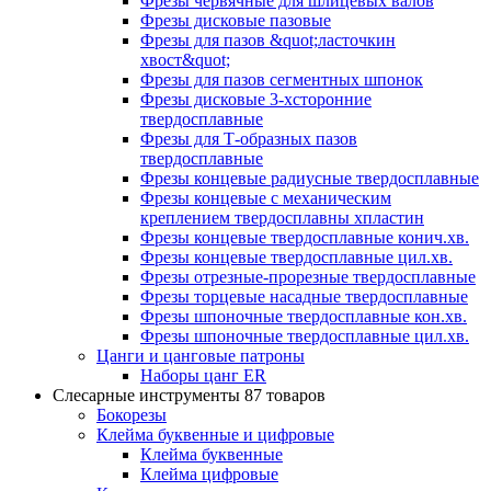
Фрезы червячные для шлицевых валов
Фрезы дисковые пазовые
Фрезы для пазов &quot;ласточкин
хвост&quot;
Фрезы для пазов сегментных шпонок
Фрезы дисковые 3-хсторонние
твердосплавные
Фрезы для Т-образных пазов
твердосплавные
Фрезы концевые радиусные твердосплавные
Фрезы концевые с механическим
креплением твердосплавны хпластин
Фрезы концевые твердосплавные конич.хв.
Фрезы концевые твердосплавные цил.хв.
Фрезы отрезные-прорезные твердосплавные
Фрезы торцевые насадные твердосплавные
Фрезы шпоночные твердосплавные кон.хв.
Фрезы шпоночные твердосплавные цил.хв.
Цанги и цанговые патроны
Наборы цанг ER
Слесарные инструменты
87 товаров
Бокорезы
Клейма буквенные и цифровые
Клейма буквенные
Клейма цифровые