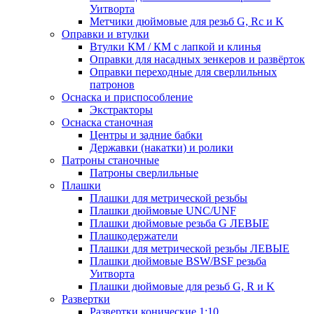
Уитворта
Метчики дюймовые для резьб G, Rc и K
Оправки и втулки
Втулки КМ / КМ с лапкой и клинья
Оправки для насадных зенкеров и развёрток
Оправки переходные для сверлильных
патронов
Оснаска и приспособление
Экстракторы
Оснаска станочная
Центры и задние бабки
Державки (накатки) и ролики
Патроны станочные
Патроны сверлильные
Плашки
Плашки для метрической резьбы
Плашки дюймовые UNC/UNF
Плашки дюймовые резьба G ЛЕВЫЕ
Плашкодержатели
Плашки для метрической резьбы ЛЕВЫЕ
Плашки дюймовые BSW/BSF резьба
Уитворта
Плашки дюймовые для резьб G, R и K
Развертки
Развертки конические 1:10