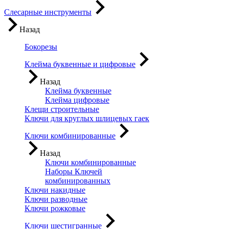
Слесарные инструменты
Назад
Бокорезы
Клейма буквенные и цифровые
Назад
Клейма буквенные
Клейма цифровые
Клещи строительные
Ключи для круглых шлицевых гаек
Ключи комбинированные
Назад
Ключи комбинированные
Наборы Ключей
комбинированных
Ключи накидные
Ключи разводные
Ключи рожковые
Ключи шестигранные