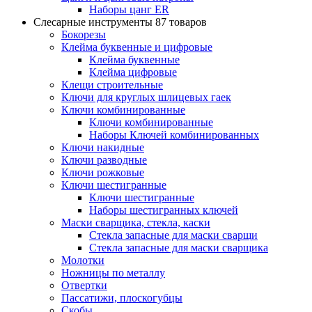
Наборы цанг ER
Слесарные инструменты
87 товаров
Бокорезы
Клейма буквенные и цифровые
Клейма буквенные
Клейма цифровые
Клещи строительные
Ключи для круглых шлицевых гаек
Ключи комбинированные
Ключи комбинированные
Наборы Ключей комбинированных
Ключи накидные
Ключи разводные
Ключи рожковые
Ключи шестигранные
Ключи шестигранные
Наборы шестигранных ключей
Маски сварщика, стекла, каски
Стекла запасные для маски сварщи
Стекла запасные для маски сварщика
Молотки
Ножницы по металлу
Отвертки
Пассатижи, плоскогубцы
Скобы