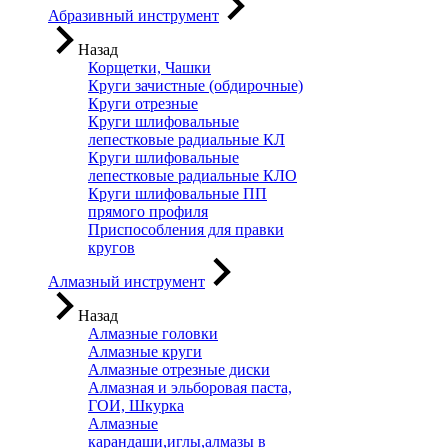
Абразивный инструмент
Назад
Корщетки, Чашки
Круги зачистные (обдирочные)
Круги отрезные
Круги шлифовальные
лепестковые радиальные КЛ
Круги шлифовальные
лепестковые радиальные КЛО
Круги шлифовальные ПП
прямого профиля
Приспособления для правки
кругов
Алмазный инструмент
Назад
Алмазные головки
Алмазные круги
Алмазные отрезные диски
Алмазная и эльборовая паста,
ГОИ, Шкурка
Алмазные
карандаши,иглы,алмазы в