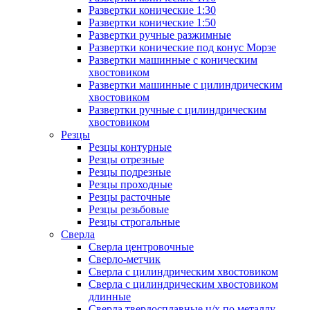
Развертки конические 1:30
Развертки конические 1:50
Развертки ручные разжимные
Развертки конические под конус Морзе
Развертки машинные с коническим
хвостовиком
Развертки машинные с цилиндрическим
хвостовиком
Развертки ручные с цилиндрическим
хвостовиком
Резцы
Резцы контурные
Резцы отрезные
Резцы подрезные
Резцы проходные
Резцы расточные
Резцы резьбовые
Резцы строгальные
Сверла
Сверла центровочные
Сверло-метчик
Сверла с цилиндрическим хвостовиком
Сверла с цилиндрическим хвостовиком
длинные
Сверла твердосплавные ц/х по металлу