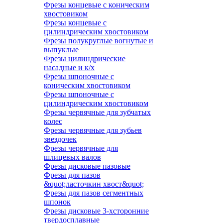
Фрезы концевые с коническим
хвостовиком
Фрезы концевые с
цилиндрическим хвостовиком
Фрезы полукруглые вогнутые и
выпуклые
Фрезы цилиндрические
насадные и к/х
Фрезы шпоночные с
коническим хвостовиком
Фрезы шпоночные с
цилиндрическим хвостовиком
Фрезы червячные для зубчатых
колес
Фрезы червячные для зубьев
звездочек
Фрезы червячные для
шлицевых валов
Фрезы дисковые пазовые
Фрезы для пазов
&quot;ласточкин хвост&quot;
Фрезы для пазов сегментных
шпонок
Фрезы дисковые 3-хсторонние
твердосплавные