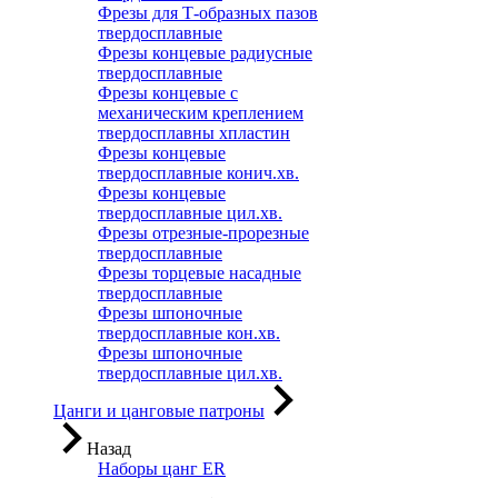
Фрезы для Т-образных пазов
твердосплавные
Фрезы концевые радиусные
твердосплавные
Фрезы концевые с
механическим креплением
твердосплавны хпластин
Фрезы концевые
твердосплавные конич.хв.
Фрезы концевые
твердосплавные цил.хв.
Фрезы отрезные-прорезные
твердосплавные
Фрезы торцевые насадные
твердосплавные
Фрезы шпоночные
твердосплавные кон.хв.
Фрезы шпоночные
твердосплавные цил.хв.
Цанги и цанговые патроны
Назад
Наборы цанг ER