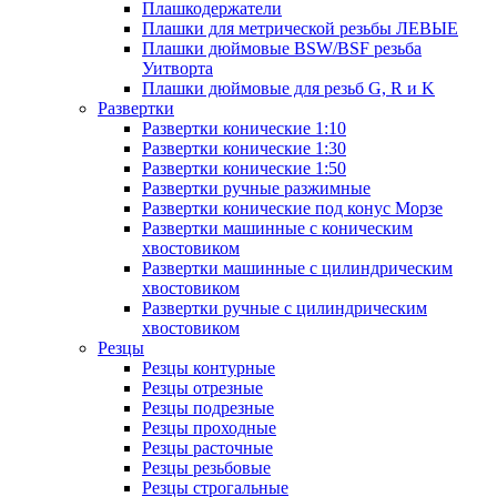
Плашкодержатели
Плашки для метрической резьбы ЛЕВЫЕ
Плашки дюймовые BSW/BSF резьба
Уитворта
Плашки дюймовые для резьб G, R и K
Развертки
Развертки конические 1:10
Развертки конические 1:30
Развертки конические 1:50
Развертки ручные разжимные
Развертки конические под конус Морзе
Развертки машинные с коническим
хвостовиком
Развертки машинные с цилиндрическим
хвостовиком
Развертки ручные с цилиндрическим
хвостовиком
Резцы
Резцы контурные
Резцы отрезные
Резцы подрезные
Резцы проходные
Резцы расточные
Резцы резьбовые
Резцы строгальные