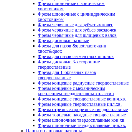
Фрезы шпоночные с коническим
хвостовиком
Фрезы шпоночные с цилиндрическим
хвостовиком
Фрезы червячные для зубчатых колес
Фрезы червячные для зубьев звездочек
Фрезы червячные для шлицевых валов
Фрезы дисковые пазовые
Фрезы для пазов &quot;ласточкин
хвост&quot;
Фрезы для пазов сегментных шпонок
Фрезы дисковые 3-хсторонние
твердосплавные
Фрезы для Т-образных пазов
твердосплавные
Фрезы концевые радиусные твердосплавные
Фрезы концевые с механическим
креплением твердосплавны хпластин
Фрезы концевые твердосплавные конич.хв.
Фрезы концевые твердосплавные цил.хв.
Фрезы отрезные-прорезные твердосплавные
Фрезы торцевые насадные твердосплавные
Фрезы шпоночные твердосплавные кон.хв.
Фрезы шпоночные твердосплавные цил.хв.
Цанги и цанговые патроны