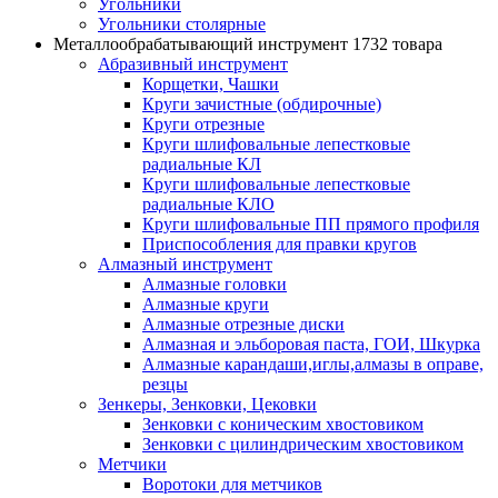
Угольники
Угольники столярные
Металлообрабатывающий инструмент
1732 товара
Абразивный инструмент
Корщетки, Чашки
Круги зачистные (обдирочные)
Круги отрезные
Круги шлифовальные лепестковые
радиальные КЛ
Круги шлифовальные лепестковые
радиальные КЛО
Круги шлифовальные ПП прямого профиля
Приспособления для правки кругов
Алмазный инструмент
Алмазные головки
Алмазные круги
Алмазные отрезные диски
Алмазная и эльборовая паста, ГОИ, Шкурка
Алмазные карандаши,иглы,алмазы в оправе,
резцы
Зенкеры, Зенковки, Цековки
Зенковки с коническим хвостовиком
Зенковки с цилиндрическим хвостовиком
Метчики
Воротоки для метчиков