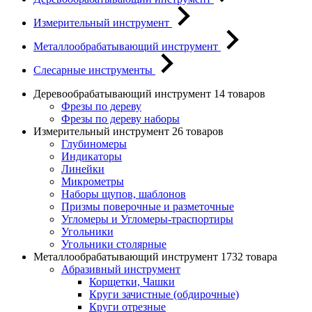
Измерительный инструмент
Металлообрабатывающий инструмент
Слесарные инструменты
Деревообрабатывающий инструмент
14 товаров
Фрезы по дереву
Фрезы по дереву наборы
Измерительный инструмент
26 товаров
Глубиномеры
Индикаторы
Линейки
Микрометры
Наборы щупов, шаблонов
Призмы поверочные и разметочные
Угломеры и Угломеры-траспортиры
Угольники
Угольники столярные
Металлообрабатывающий инструмент
1732 товара
Абразивный инструмент
Корщетки, Чашки
Круги зачистные (обдирочные)
Круги отрезные