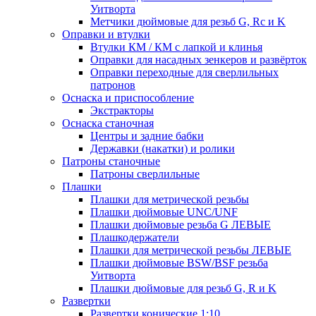
Уитворта
Метчики дюймовые для резьб G, Rc и K
Оправки и втулки
Втулки КМ / КМ с лапкой и клинья
Оправки для насадных зенкеров и развёрток
Оправки переходные для сверлильных
патронов
Оснаска и приспособление
Экстракторы
Оснаска станочная
Центры и задние бабки
Державки (накатки) и ролики
Патроны станочные
Патроны сверлильные
Плашки
Плашки для метрической резьбы
Плашки дюймовые UNC/UNF
Плашки дюймовые резьба G ЛЕВЫЕ
Плашкодержатели
Плашки для метрической резьбы ЛЕВЫЕ
Плашки дюймовые BSW/BSF резьба
Уитворта
Плашки дюймовые для резьб G, R и K
Развертки
Развертки конические 1:10