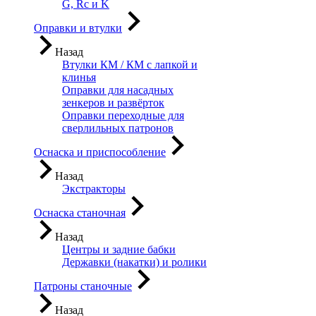
G, Rc и K
Оправки и втулки
Назад
Втулки КМ / КМ с лапкой и
клинья
Оправки для насадных
зенкеров и развёрток
Оправки переходные для
сверлильных патронов
Оснаска и приспособление
Назад
Экстракторы
Оснаска станочная
Назад
Центры и задние бабки
Державки (накатки) и ролики
Патроны станочные
Назад