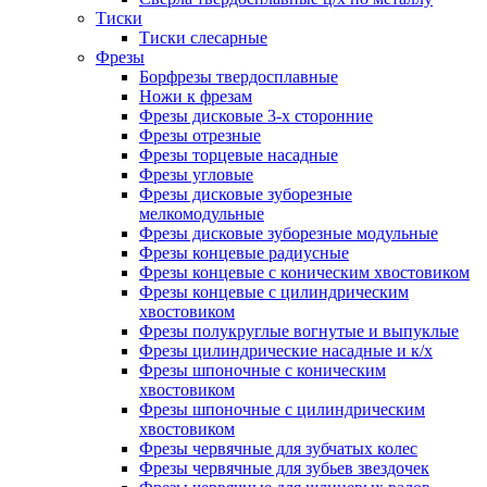
Тиски
Тиски слесарные
Фрезы
Борфрезы твердосплавные
Ножи к фрезам
Фрезы дисковые 3-х сторонние
Фрезы отрезные
Фрезы торцевые насадные
Фрезы угловые
Фрезы дисковые зуборезные
мелкомодульные
Фрезы дисковые зуборезные модульные
Фрезы концевые радиусные
Фрезы концевые с коническим хвостовиком
Фрезы концевые с цилиндрическим
хвостовиком
Фрезы полукруглые вогнутые и выпуклые
Фрезы цилиндрические насадные и к/х
Фрезы шпоночные с коническим
хвостовиком
Фрезы шпоночные с цилиндрическим
хвостовиком
Фрезы червячные для зубчатых колес
Фрезы червячные для зубьев звездочек