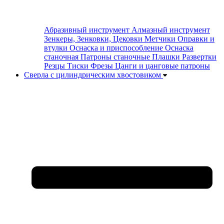
Абразивный инструмент
Алмазный инструмент
Зенкеры, Зенковки, Цековки
Метчики
Оправки и
втулки
Оснаска и приспособление
Оснаска
станочная
Патроны станочные
Плашки
Развертки
Резцы
Тиски
Фрезы
Цанги и цанговые патроны
Сверла с цилиндрическим хвостовиком