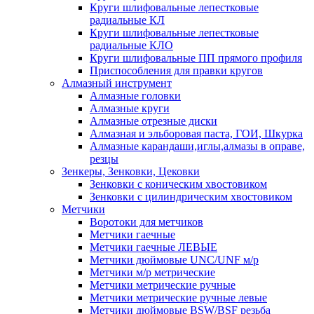
Круги шлифовальные лепестковые
радиальные КЛ
Круги шлифовальные лепестковые
радиальные КЛО
Круги шлифовальные ПП прямого профиля
Приспособления для правки кругов
Алмазный инструмент
Алмазные головки
Алмазные круги
Алмазные отрезные диски
Алмазная и эльборовая паста, ГОИ, Шкурка
Алмазные карандаши,иглы,алмазы в оправе,
резцы
Зенкеры, Зенковки, Цековки
Зенковки с коническим хвостовиком
Зенковки с цилиндрическим хвостовиком
Метчики
Воротоки для метчиков
Метчики гаечные
Метчики гаечные ЛЕВЫЕ
Метчики дюймовые UNC/UNF м/р
Метчики м/р метрические
Метчики метрические ручные
Метчики метрические ручные левые
Метчики дюймовые BSW/BSF резьба