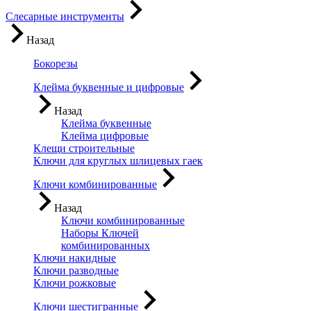
Слесарные инструменты
Назад
Бокорезы
Клейма буквенные и цифровые
Назад
Клейма буквенные
Клейма цифровые
Клещи строительные
Ключи для круглых шлицевых гаек
Ключи комбинированные
Назад
Ключи комбинированные
Наборы Ключей
комбинированных
Ключи накидные
Ключи разводные
Ключи рожковые
Ключи шестигранные