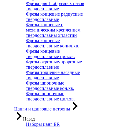
Фрезы для Т-образных пазов
твердосплавные
Фрезы концевые радиусные
твердосплавные
Фрезы концевые с
механическим креплением
твердосплавны хпластин
Фрезы концевые
твердосплавные конич.хв.
Фрезы концевые
твердосплавные цил.хв.
Фрезы отрезные-прорезные
твердосплавные
Фрезы торцевые насадные
твердосплавные
Фрезы шпоночные
твердосплавные кон.хв.
Фрезы шпоночные
твердосплавные цил.хв.
Цанги и цанговые патроны
Назад
Наборы цанг ER