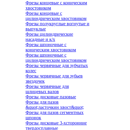
Фрезы концевые с коническим
хвостовиком
Фрезы концевые с
цилиндрическим хвостовиком
Фрезы полукруглые вогнутые и
выпуклые
Фрезы цилиндрические
насадные и к/х
Фрезы шпоночные с
коническим хвостовиком
Фрезы шпоночные с
цилиндрическим хвостовиком
Фрезы червячные для зубчатых
колес
Фрезы червячные для зубьев
звездочек
Фрезы червячные для
шлицевых валов
Фрезы дисковые пазовые
Фрезы для пазов
&quot;ласточкин хвост&quot;
Фрезы для пазов сегментных
шпонок
Фрезы дисковые 3-хсторонние
твердосплавные