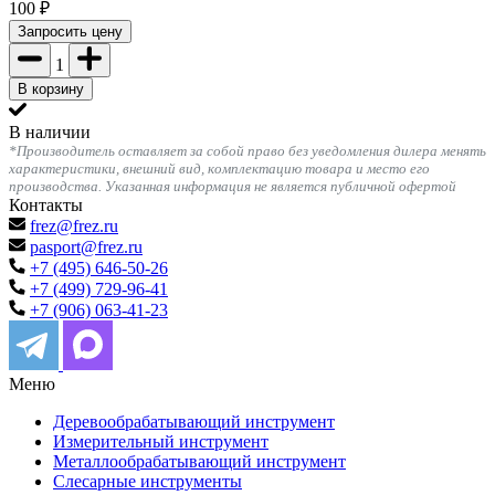
100
₽
Запросить цену
1
В корзину
В наличии
*Производитель оставляет за собой право без уведомления дилера менять
характеристики, внешний вид, комплектацию товара и место его
производства. Указанная информация не является публичной офертой
Контакты
frez@frez.ru
pasport@frez.ru
+7 (495) 646-50-26
+7 (499) 729-96-41
+7 (906) 063-41-23
Меню
Деревообрабатывающий инструмент
Измерительный инструмент
Металлообрабатывающий инструмент
Слесарные инструменты