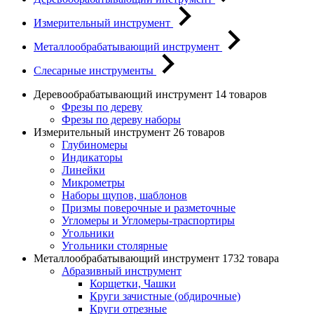
Измерительный инструмент
Металлообрабатывающий инструмент
Слесарные инструменты
Деревообрабатывающий инструмент
14 товаров
Фрезы по дереву
Фрезы по дереву наборы
Измерительный инструмент
26 товаров
Глубиномеры
Индикаторы
Линейки
Микрометры
Наборы щупов, шаблонов
Призмы поверочные и разметочные
Угломеры и Угломеры-траспортиры
Угольники
Угольники столярные
Металлообрабатывающий инструмент
1732 товара
Абразивный инструмент
Корщетки, Чашки
Круги зачистные (обдирочные)
Круги отрезные