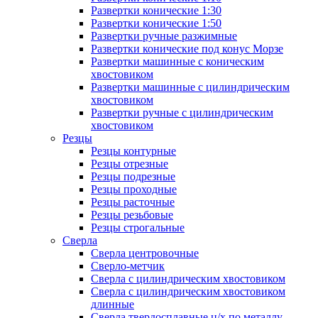
Развертки конические 1:30
Развертки конические 1:50
Развертки ручные разжимные
Развертки конические под конус Морзе
Развертки машинные с коническим
хвостовиком
Развертки машинные с цилиндрическим
хвостовиком
Развертки ручные с цилиндрическим
хвостовиком
Резцы
Резцы контурные
Резцы отрезные
Резцы подрезные
Резцы проходные
Резцы расточные
Резцы резьбовые
Резцы строгальные
Сверла
Сверла центровочные
Сверло-метчик
Сверла с цилиндрическим хвостовиком
Сверла с цилиндрическим хвостовиком
длинные
Сверла твердосплавные ц/х по металлу