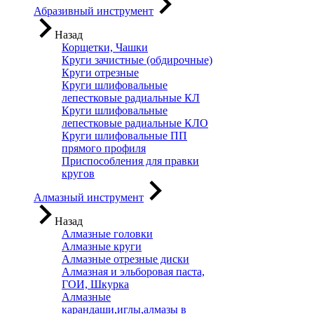
Абразивный инструмент
Назад
Корщетки, Чашки
Круги зачистные (обдирочные)
Круги отрезные
Круги шлифовальные
лепестковые радиальные КЛ
Круги шлифовальные
лепестковые радиальные КЛО
Круги шлифовальные ПП
прямого профиля
Приспособления для правки
кругов
Алмазный инструмент
Назад
Алмазные головки
Алмазные круги
Алмазные отрезные диски
Алмазная и эльборовая паста,
ГОИ, Шкурка
Алмазные
карандаши,иглы,алмазы в