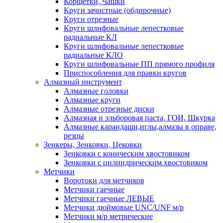
Корщетки, Чашки
Круги зачистные (обдирочные)
Круги отрезные
Круги шлифовальные лепестковые
радиальные КЛ
Круги шлифовальные лепестковые
радиальные КЛО
Круги шлифовальные ПП прямого профиля
Приспособления для правки кругов
Алмазный инструмент
Алмазные головки
Алмазные круги
Алмазные отрезные диски
Алмазная и эльборовая паста, ГОИ, Шкурка
Алмазные карандаши,иглы,алмазы в оправе,
резцы
Зенкеры, Зенковки, Цековки
Зенковки с коническим хвостовиком
Зенковки с цилиндрическим хвостовиком
Метчики
Воротоки для метчиков
Метчики гаечные
Метчики гаечные ЛЕВЫЕ
Метчики дюймовые UNC/UNF м/р
Метчики м/р метрические