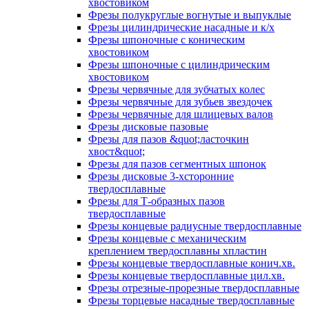
хвостовиком
Фрезы полукруглые вогнутые и выпуклые
Фрезы цилиндрические насадные и к/х
Фрезы шпоночные с коническим
хвостовиком
Фрезы шпоночные с цилиндрическим
хвостовиком
Фрезы червячные для зубчатых колес
Фрезы червячные для зубьев звездочек
Фрезы червячные для шлицевых валов
Фрезы дисковые пазовые
Фрезы для пазов &quot;ласточкин
хвост&quot;
Фрезы для пазов сегментных шпонок
Фрезы дисковые 3-хсторонние
твердосплавные
Фрезы для Т-образных пазов
твердосплавные
Фрезы концевые радиусные твердосплавные
Фрезы концевые с механическим
креплением твердосплавны хпластин
Фрезы концевые твердосплавные конич.хв.
Фрезы концевые твердосплавные цил.хв.
Фрезы отрезные-прорезные твердосплавные
Фрезы торцевые насадные твердосплавные