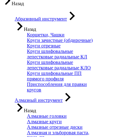
Назад
Абразивный инструмент
Назад
Корщетки, Чашки
Круги зачистные (обдирочные)
Круги отрезные
Круги шлифовальные
лепестковые радиальные КЛ
Круги шлифовальные
лепестковые радиальные КЛО
Круги шлифовальные ПП
прямого профиля
Приспособления для правки
кругов
Алмазный инструмент
Назад
Алмазные головки
Алмазные круги
Алмазные отрезные диски
Алмазная и эльборовая паста,