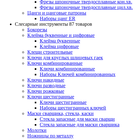
Фрезы шпоночные твердосплавные кон.хв.
Фрезы шпоночные твердосплавные цил.хв.
Цанги и цанговые патроны
Наборы цанг ER
Слесарные инструменты
87 товаров
Бокорезы
Клейма буквенные и цифровые
Клейма буквенные
Клейма цифровые
Клещи строительные
Ключи для круглых шлицевых гаек
Ключи комбинированные
Ключи комбинированные
Наборы Ключей комбинированных
Ключи накидные
Ключи разводные
Ключи рожковые
Ключи шестигранные
Ключи шестигранные
Наборы шестигранных ключей
Маски сварщика, стекла, каски
Стекла запасные для маски сварщи
Стекла запасные для маски сварщика
Молотки
Ножницы по металлу