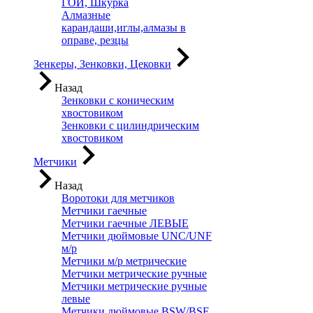
ГОИ, Шкурка
Алмазные
карандаши,иглы,алмазы в
оправе, резцы
Зенкеры, Зенковки, Цековки
Назад
Зенковки с коническим
хвостовиком
Зенковки с цилиндрическим
хвостовиком
Метчики
Назад
Воротоки для метчиков
Метчики гаечные
Метчики гаечные ЛЕВЫЕ
Метчики дюймовые UNC/UNF
м/р
Метчики м/р метрические
Метчики метрические ручные
Метчики метрические ручные
левые
Метчики дюймовые BSW/BSF