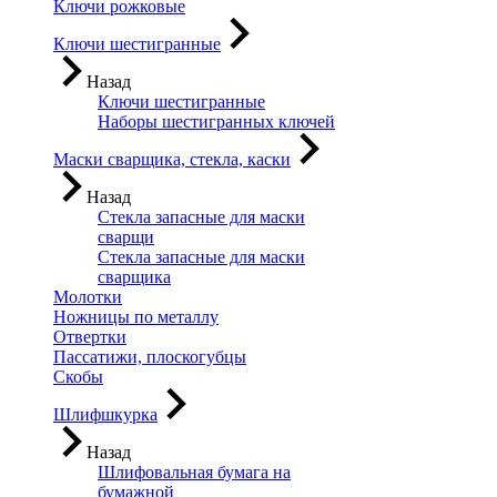
Ключи рожковые
Ключи шестигранные
Назад
Ключи шестигранные
Наборы шестигранных ключей
Маски сварщика, стекла, каски
Назад
Стекла запасные для маски
сварщи
Стекла запасные для маски
сварщика
Молотки
Ножницы по металлу
Отвертки
Пассатижи, плоскогубцы
Скобы
Шлифшкурка
Назад
Шлифовальная бумага на
бумажной