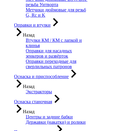
резьба Уитворта
Метчики дюймовые для резьб
G, Rc и K
Оправки и втулки
Назад
Втулки КМ / КМ с лапкой и
клинья
Оправки для насадных
зенкеров и развёрток
Оправки переходные для
сверлильных патронов
Оснаска и приспособление
Назад
Экстракторы
Оснаска станочная
Назад
Центры и задние бабки
Державки (накатки) и ролики