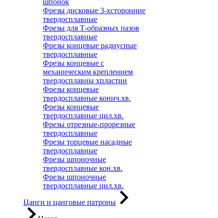
шпонок
Фрезы дисковые 3-хсторонние
твердосплавные
Фрезы для Т-образных пазов
твердосплавные
Фрезы концевые радиусные
твердосплавные
Фрезы концевые с
механическим креплением
твердосплавны хпластин
Фрезы концевые
твердосплавные конич.хв.
Фрезы концевые
твердосплавные цил.хв.
Фрезы отрезные-прорезные
твердосплавные
Фрезы торцевые насадные
твердосплавные
Фрезы шпоночные
твердосплавные кон.хв.
Фрезы шпоночные
твердосплавные цил.хв.
Цанги и цанговые патроны