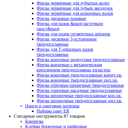
Фрезы червячные для зубчатых колес
Фрезы червячные для зубьев звездочек
Фрезы червячные для шлицевых валов
Фрезы дисковые пазовые
Фрезы для пазов &quot;ласточкин
хвост&quot;
Фрезы для пазов сегментных шпонок
Фрезы дисковые 3-хсторонние
твердосплавные
Фрезы для Т-образных пазов
твердосплавные
Фрезы концевые радиусные твердосплавные
Фрезы концевые с механическим
креплением твердосплавны хпластин
Фрезы концевые твердосплавные конич.хв.
Фрезы концевые твердосплавные цил.хв.
Фрезы отрезные-прорезные твердосплавные
Фрезы торцевые насадные твердосплавные
Фрезы шпоночные твердосплавные кон.хв.
Фрезы шпоночные твердосплавные цил.хв.
Цанги и цанговые патроны
Наборы цанг ER
Слесарные инструменты
87 товаров
Бокорезы
Клейма буквенные и цифровые