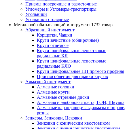
Призмы поверочные и разметочные
Угломеры и Угломеры-траспортиры
Угольники
Угольники столярные
Металлообрабатывающий инструмент
1732 товара
Абразивный инструмент
Корщетки, Чашки
Круги зачистные (обдирочные)
Круги отрезные
Круги шлифовальные лепестковые
радиальные КЛ
Круги шлифовальные лепестковые
радиальные КЛО
Круги шлифовальные ПП прямого профиля
Приспособления для правки кругов
Алмазный инструмент
Алмазные головки
Алмазные круги
Алмазные отрезные диски
Алмазная и эльборовая паста, ГОИ, Шкурка
Алмазные карандаши,иглы,алмазы в оправе,
резцы
Зенкеры, Зенковки, Цековки
Зенковки с коническим хвостовиком
Зенковки с цилиндрическим хвостовиком