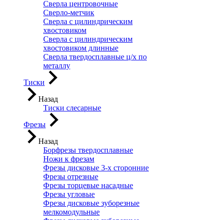
Сверла центровочные
Сверло-метчик
Сверла с цилиндрическим
хвостовиком
Сверла с цилиндрическим
хвостовиком длинные
Сверла твердосплавные ц/х по
металлу
Тиски
Назад
Тиски слесарные
Фрезы
Назад
Борфрезы твердосплавные
Ножи к фрезам
Фрезы дисковые 3-х сторонние
Фрезы отрезные
Фрезы торцевые насадные
Фрезы угловые
Фрезы дисковые зуборезные
мелкомодульные