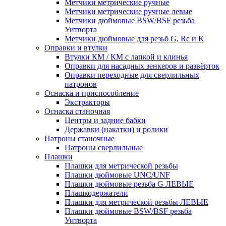
Метчики метрические ручные
Метчики метрические ручные левые
Метчики дюймовые BSW/BSF резьба
Уитворта
Метчики дюймовые для резьб G, Rc и K
Оправки и втулки
Втулки КМ / КМ с лапкой и клинья
Оправки для насадных зенкеров и развёрток
Оправки переходные для сверлильных
патронов
Оснаска и приспособление
Экстракторы
Оснаска станочная
Центры и задние бабки
Державки (накатки) и ролики
Патроны станочные
Патроны сверлильные
Плашки
Плашки для метрической резьбы
Плашки дюймовые UNC/UNF
Плашки дюймовые резьба G ЛЕВЫЕ
Плашкодержатели
Плашки для метрической резьбы ЛЕВЫЕ
Плашки дюймовые BSW/BSF резьба
Уитворта