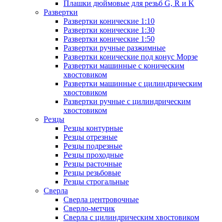
Плашки дюймовые для резьб G, R и K
Развертки
Развертки конические 1:10
Развертки конические 1:30
Развертки конические 1:50
Развертки ручные разжимные
Развертки конические под конус Морзе
Развертки машинные с коническим
хвостовиком
Развертки машинные с цилиндрическим
хвостовиком
Развертки ручные с цилиндрическим
хвостовиком
Резцы
Резцы контурные
Резцы отрезные
Резцы подрезные
Резцы проходные
Резцы расточные
Резцы резьбовые
Резцы строгальные
Сверла
Сверла центровочные
Сверло-метчик
Сверла с цилиндрическим хвостовиком