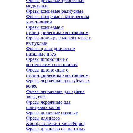
Фрезы дисковые зуборезные
модульные
Фрезы концевые радиусные
Фрезы концевые с коническим
хвостовиком
Фрезы концевые с
цилиндрическим хвостовиком
Фрезы полукруглые вогнутые и
выпуклые
Фрезы цилиндрические
насадные и к/х
Фрезы шпоночные с
коническим хвостовиком
Фрезы шпоночные с
цилиндрическим хвостовиком
Фрезы червячные для зубчатых
колес
Фрезы червячные для зубьев
звездочек
Фрезы червячные для
шлицевых валов
Фрезы дисковые пазовые
Фрезы для пазов
&quot;ласточкин хвост&quot;
Фрезы для пазов сегментных