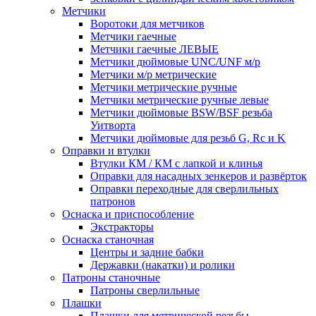
Метчики
Воротоки для метчиков
Метчики гаечные
Метчики гаечные ЛЕВЫЕ
Метчики дюймовые UNC/UNF м/р
Метчики м/р метрические
Метчики метрические ручные
Метчики метрические ручные левые
Метчики дюймовые BSW/BSF резьба
Уитворта
Метчики дюймовые для резьб G, Rc и K
Оправки и втулки
Втулки КМ / КМ с лапкой и клинья
Оправки для насадных зенкеров и развёрток
Оправки переходные для сверлильных
патронов
Оснаска и приспособление
Экстракторы
Оснаска станочная
Центры и задние бабки
Державки (накатки) и ролики
Патроны станочные
Патроны сверлильные
Плашки
Плашки для метрической резьбы