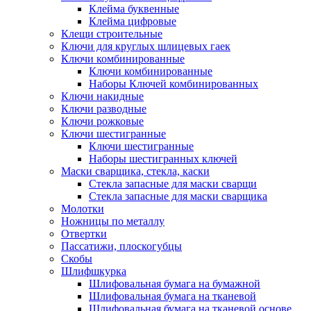
Клейма буквенные
Клейма цифровые
Клещи строительные
Ключи для круглых шлицевых гаек
Ключи комбинированные
Ключи комбинированные
Наборы Ключей комбинированных
Ключи накидные
Ключи разводные
Ключи рожковые
Ключи шестигранные
Ключи шестигранные
Наборы шестигранных ключей
Маски сварщика, стекла, каски
Стекла запасные для маски сварщи
Стекла запасные для маски сварщика
Молотки
Ножницы по металлу
Отвертки
Пассатижи, плоскогубцы
Скобы
Шлифшкурка
Шлифовальная бумага на бумажной
Шлифовальная бумага на тканевой
Шлифовальная бумага на тканевой основе