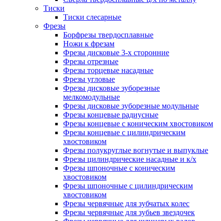
Тиски
Тиски слесарные
Фрезы
Борфрезы твердосплавные
Ножи к фрезам
Фрезы дисковые 3-х сторонние
Фрезы отрезные
Фрезы торцевые насадные
Фрезы угловые
Фрезы дисковые зуборезные
мелкомодульные
Фрезы дисковые зуборезные модульные
Фрезы концевые радиусные
Фрезы концевые с коническим хвостовиком
Фрезы концевые с цилиндрическим
хвостовиком
Фрезы полукруглые вогнутые и выпуклые
Фрезы цилиндрические насадные и к/х
Фрезы шпоночные с коническим
хвостовиком
Фрезы шпоночные с цилиндрическим
хвостовиком
Фрезы червячные для зубчатых колес
Фрезы червячные для зубьев звездочек