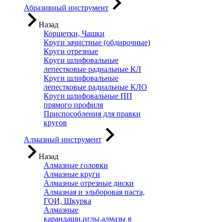
Абразивный инструмент
Назад
Корщетки, Чашки
Круги зачистные (обдирочные)
Круги отрезные
Круги шлифовальные
лепестковые радиальные КЛ
Круги шлифовальные
лепестковые радиальные КЛО
Круги шлифовальные ПП
прямого профиля
Приспособления для правки
кругов
Алмазный инструмент
Назад
Алмазные головки
Алмазные круги
Алмазные отрезные диски
Алмазная и эльборовая паста,
ГОИ, Шкурка
Алмазные
карандаши,иглы,алмазы в