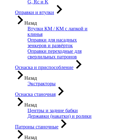
G, Rc и K
Оправки и втулки
Назад
Втулки КМ / КМ с лапкой и
клинья
Оправки для насадных
зенкеров и развёрток
Оправки переходные для
сверлильных патронов
Оснаска и приспособление
Назад
Экстракторы
Оснаска станочная
Назад
Центры и задние бабки
Державки (накатки) и ролики
Патроны станочные
Назад