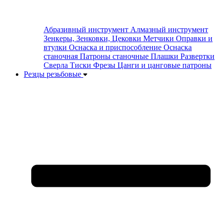
Абразивный инструмент
Алмазный инструмент
Зенкеры, Зенковки, Цековки
Метчики
Оправки и
втулки
Оснаска и приспособление
Оснаска
станочная
Патроны станочные
Плашки
Развертки
Сверла
Тиски
Фрезы
Цанги и цанговые патроны
Резцы резьбовые