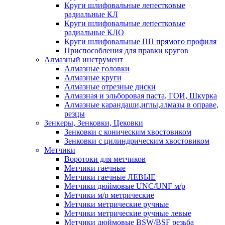
Круги шлифовальные лепестковые
радиальные КЛ
Круги шлифовальные лепестковые
радиальные КЛО
Круги шлифовальные ПП прямого профиля
Приспособления для правки кругов
Алмазный инструмент
Алмазные головки
Алмазные круги
Алмазные отрезные диски
Алмазная и эльборовая паста, ГОИ, Шкурка
Алмазные карандаши,иглы,алмазы в оправе,
резцы
Зенкеры, Зенковки, Цековки
Зенковки с коническим хвостовиком
Зенковки с цилиндрическим хвостовиком
Метчики
Воротоки для метчиков
Метчики гаечные
Метчики гаечные ЛЕВЫЕ
Метчики дюймовые UNC/UNF м/р
Метчики м/р метрические
Метчики метрические ручные
Метчики метрические ручные левые
Метчики дюймовые BSW/BSF резьба