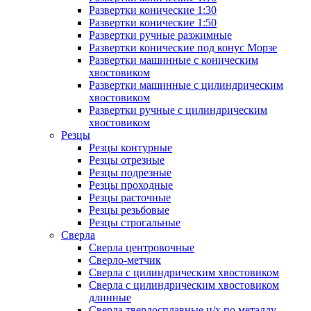
Развертки конические 1:30
Развертки конические 1:50
Развертки ручные разжимные
Развертки конические под конус Морзе
Развертки машинные с коническим
хвостовиком
Развертки машинные с цилиндрическим
хвостовиком
Развертки ручные с цилиндрическим
хвостовиком
Резцы
Резцы контурные
Резцы отрезные
Резцы подрезные
Резцы проходные
Резцы расточные
Резцы резьбовые
Резцы строгальные
Сверла
Сверла центровочные
Сверло-метчик
Сверла с цилиндрическим хвостовиком
Сверла с цилиндрическим хвостовиком
длинные
Сверла твердосплавные ц/х по металлу