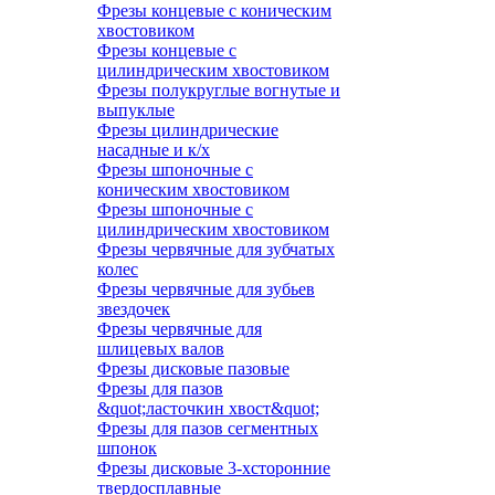
Фрезы концевые с коническим
хвостовиком
Фрезы концевые с
цилиндрическим хвостовиком
Фрезы полукруглые вогнутые и
выпуклые
Фрезы цилиндрические
насадные и к/х
Фрезы шпоночные с
коническим хвостовиком
Фрезы шпоночные с
цилиндрическим хвостовиком
Фрезы червячные для зубчатых
колес
Фрезы червячные для зубьев
звездочек
Фрезы червячные для
шлицевых валов
Фрезы дисковые пазовые
Фрезы для пазов
&quot;ласточкин хвост&quot;
Фрезы для пазов сегментных
шпонок
Фрезы дисковые 3-хсторонние
твердосплавные