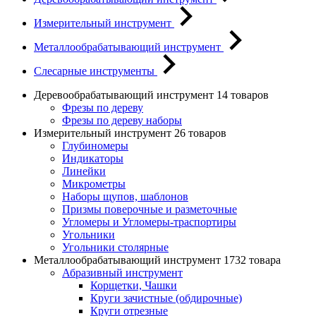
Измерительный инструмент
Металлообрабатывающий инструмент
Слесарные инструменты
Деревообрабатывающий инструмент
14 товаров
Фрезы по дереву
Фрезы по дереву наборы
Измерительный инструмент
26 товаров
Глубиномеры
Индикаторы
Линейки
Микрометры
Наборы щупов, шаблонов
Призмы поверочные и разметочные
Угломеры и Угломеры-траспортиры
Угольники
Угольники столярные
Металлообрабатывающий инструмент
1732 товара
Абразивный инструмент
Корщетки, Чашки
Круги зачистные (обдирочные)
Круги отрезные