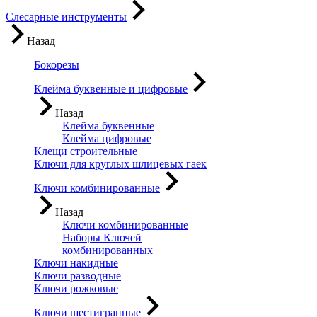
Слесарные инструменты
Назад
Бокорезы
Клейма буквенные и цифровые
Назад
Клейма буквенные
Клейма цифровые
Клещи строительные
Ключи для круглых шлицевых гаек
Ключи комбинированные
Назад
Ключи комбинированные
Наборы Ключей
комбинированных
Ключи накидные
Ключи разводные
Ключи рожковые
Ключи шестигранные