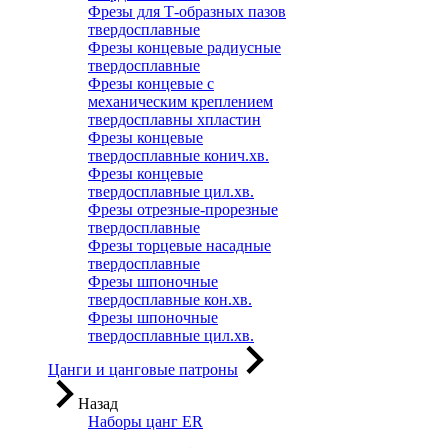
Фрезы для Т-образных пазов
твердосплавные
Фрезы концевые радиусные
твердосплавные
Фрезы концевые с
механическим креплением
твердосплавны хпластин
Фрезы концевые
твердосплавные конич.хв.
Фрезы концевые
твердосплавные цил.хв.
Фрезы отрезные-прорезные
твердосплавные
Фрезы торцевые насадные
твердосплавные
Фрезы шпоночные
твердосплавные кон.хв.
Фрезы шпоночные
твердосплавные цил.хв.
Цанги и цанговые патроны
Назад
Наборы цанг ER