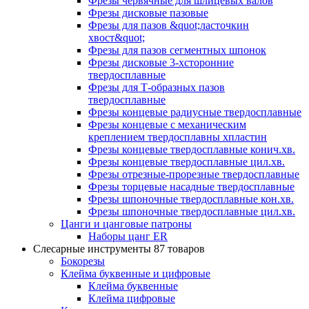
Фрезы червячные для шлицевых валов
Фрезы дисковые пазовые
Фрезы для пазов &quot;ласточкин
хвост&quot;
Фрезы для пазов сегментных шпонок
Фрезы дисковые 3-хсторонние
твердосплавные
Фрезы для Т-образных пазов
твердосплавные
Фрезы концевые радиусные твердосплавные
Фрезы концевые с механическим
креплением твердосплавны хпластин
Фрезы концевые твердосплавные конич.хв.
Фрезы концевые твердосплавные цил.хв.
Фрезы отрезные-прорезные твердосплавные
Фрезы торцевые насадные твердосплавные
Фрезы шпоночные твердосплавные кон.хв.
Фрезы шпоночные твердосплавные цил.хв.
Цанги и цанговые патроны
Наборы цанг ER
Слесарные инструменты
87 товаров
Бокорезы
Клейма буквенные и цифровые
Клейма буквенные
Клейма цифровые