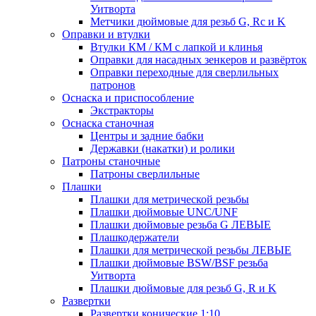
Уитворта
Метчики дюймовые для резьб G, Rc и K
Оправки и втулки
Втулки КМ / КМ с лапкой и клинья
Оправки для насадных зенкеров и развёрток
Оправки переходные для сверлильных
патронов
Оснаска и приспособление
Экстракторы
Оснаска станочная
Центры и задние бабки
Державки (накатки) и ролики
Патроны станочные
Патроны сверлильные
Плашки
Плашки для метрической резьбы
Плашки дюймовые UNC/UNF
Плашки дюймовые резьба G ЛЕВЫЕ
Плашкодержатели
Плашки для метрической резьбы ЛЕВЫЕ
Плашки дюймовые BSW/BSF резьба
Уитворта
Плашки дюймовые для резьб G, R и K
Развертки
Развертки конические 1:10