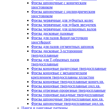
Фрезы шпоночные с коническим
хвостовиком
Фрезы шпоночные с цилиндрическим
хвостовиком
Фрезы червячные для зубчатых колес
Фрезы червячные для зубьев звездочек
Фрезы червячные для шлицевых валов
Фрезы дисковые пазовые
Фрезы для пазов &quot;ласточкин
хвост&quot;
Фрезы для пазов сегментных шпонок
Фрезы дисковые 3-хсторонние
твердосплавные
Фрезы для Т-образных пазов
твердосплавные
Фрезы концевые радиусные твердосплавные
Фрезы концевые с механическим
креплением твердосплавны хпластин
Фрезы концевые твердосплавные конич.хв.
Фрезы концевые твердосплавные цил.хв.
Фрезы отрезные-прорезные твердосплавные
Фрезы торцевые насадные твердосплавные
Фрезы шпоночные твердосплавные кон.хв.
Фрезы шпоночные твердосплавные цил.хв.
Цанги и цанговые патроны