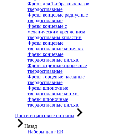
Фрезы для Т-образных пазов
твердосплавные
Фрезы концевые радиусные
твердосплавные
Фрезы концевые с
механическим креплением
твердосплавны хпластин
Фрезы концевые
твердосплавные конич.хв.
Фрезы концевые
твердосплавные цил.хв.
Фрезы отрезные-прорезные
твердосплавные
Фрезы торцевые насадные
твердосплавные
Фрезы шпоночные
твердосплавные кон.хв.
Фрезы шпоночные
твердосплавные цил.хв.
Цанги и цанговые патроны
Назад
Наборы цанг ER