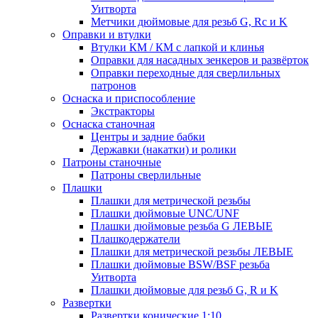
Уитворта
Метчики дюймовые для резьб G, Rc и K
Оправки и втулки
Втулки КМ / КМ с лапкой и клинья
Оправки для насадных зенкеров и развёрток
Оправки переходные для сверлильных
патронов
Оснаска и приспособление
Экстракторы
Оснаска станочная
Центры и задние бабки
Державки (накатки) и ролики
Патроны станочные
Патроны сверлильные
Плашки
Плашки для метрической резьбы
Плашки дюймовые UNC/UNF
Плашки дюймовые резьба G ЛЕВЫЕ
Плашкодержатели
Плашки для метрической резьбы ЛЕВЫЕ
Плашки дюймовые BSW/BSF резьба
Уитворта
Плашки дюймовые для резьб G, R и K
Развертки
Развертки конические 1:10