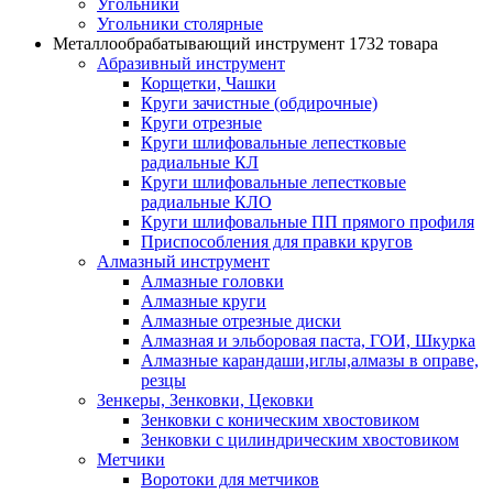
Угольники
Угольники столярные
Металлообрабатывающий инструмент
1732 товара
Абразивный инструмент
Корщетки, Чашки
Круги зачистные (обдирочные)
Круги отрезные
Круги шлифовальные лепестковые
радиальные КЛ
Круги шлифовальные лепестковые
радиальные КЛО
Круги шлифовальные ПП прямого профиля
Приспособления для правки кругов
Алмазный инструмент
Алмазные головки
Алмазные круги
Алмазные отрезные диски
Алмазная и эльборовая паста, ГОИ, Шкурка
Алмазные карандаши,иглы,алмазы в оправе,
резцы
Зенкеры, Зенковки, Цековки
Зенковки с коническим хвостовиком
Зенковки с цилиндрическим хвостовиком
Метчики
Воротоки для метчиков