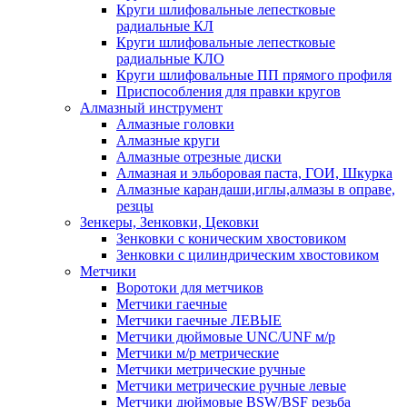
Круги шлифовальные лепестковые
радиальные КЛ
Круги шлифовальные лепестковые
радиальные КЛО
Круги шлифовальные ПП прямого профиля
Приспособления для правки кругов
Алмазный инструмент
Алмазные головки
Алмазные круги
Алмазные отрезные диски
Алмазная и эльборовая паста, ГОИ, Шкурка
Алмазные карандаши,иглы,алмазы в оправе,
резцы
Зенкеры, Зенковки, Цековки
Зенковки с коническим хвостовиком
Зенковки с цилиндрическим хвостовиком
Метчики
Воротоки для метчиков
Метчики гаечные
Метчики гаечные ЛЕВЫЕ
Метчики дюймовые UNC/UNF м/р
Метчики м/р метрические
Метчики метрические ручные
Метчики метрические ручные левые
Метчики дюймовые BSW/BSF резьба