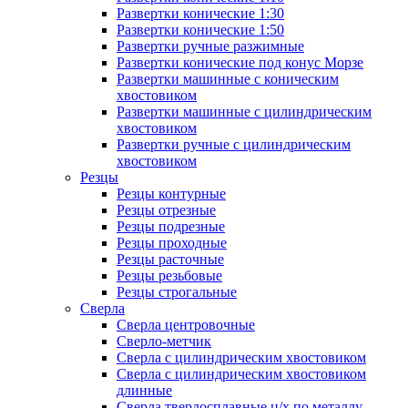
Развертки конические 1:30
Развертки конические 1:50
Развертки ручные разжимные
Развертки конические под конус Морзе
Развертки машинные с коническим
хвостовиком
Развертки машинные с цилиндрическим
хвостовиком
Развертки ручные с цилиндрическим
хвостовиком
Резцы
Резцы контурные
Резцы отрезные
Резцы подрезные
Резцы проходные
Резцы расточные
Резцы резьбовые
Резцы строгальные
Сверла
Сверла центровочные
Сверло-метчик
Сверла с цилиндрическим хвостовиком
Сверла с цилиндрическим хвостовиком
длинные
Сверла твердосплавные ц/х по металлу