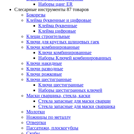
Наборы цанг ER
Слесарные инструменты
87 товаров
Бокорезы
Клейма буквенные и цифровые
Клейма буквенные
Клейма цифровые
Клещи строительные
Ключи для круглых шлицевых гаек
Ключи комбинированные
Ключи комбинированные
Наборы Ключей комбинированных
Ключи накидные
Ключи разводные
Ключи рожковые
Ключи шестигранные
Ключи шестигранные
Наборы шестигранных ключей
Маски сварщика, стекла, каски
Стекла запасные для маски сварщи
Стекла запасные для маски сварщика
Молотки
Ножницы по металлу
Отвертки
Пассатижи, плоскогубцы
Скобы