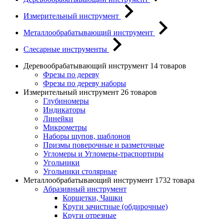
Измерительный инструмент
Металлообрабатывающий инструмент
Слесарные инструменты
Деревообрабатывающий инструмент
14 товаров
Фрезы по дереву
Фрезы по дереву наборы
Измерительный инструмент
26 товаров
Глубиномеры
Индикаторы
Линейки
Микрометры
Наборы щупов, шаблонов
Призмы поверочные и разметочные
Угломеры и Угломеры-траспортиры
Угольники
Угольники столярные
Металлообрабатывающий инструмент
1732 товара
Абразивный инструмент
Корщетки, Чашки
Круги зачистные (обдирочные)
Круги отрезные