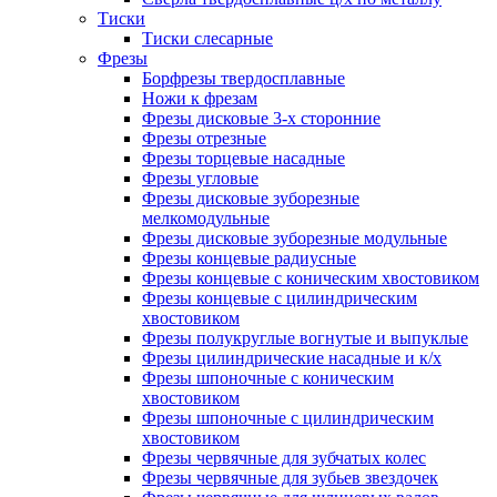
Тиски
Тиски слесарные
Фрезы
Борфрезы твердосплавные
Ножи к фрезам
Фрезы дисковые 3-х сторонние
Фрезы отрезные
Фрезы торцевые насадные
Фрезы угловые
Фрезы дисковые зуборезные
мелкомодульные
Фрезы дисковые зуборезные модульные
Фрезы концевые радиусные
Фрезы концевые с коническим хвостовиком
Фрезы концевые с цилиндрическим
хвостовиком
Фрезы полукруглые вогнутые и выпуклые
Фрезы цилиндрические насадные и к/х
Фрезы шпоночные с коническим
хвостовиком
Фрезы шпоночные с цилиндрическим
хвостовиком
Фрезы червячные для зубчатых колес
Фрезы червячные для зубьев звездочек