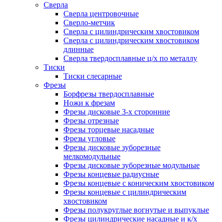
Сверла
Сверла центровочные
Сверло-метчик
Сверла с цилиндрическим хвостовиком
Сверла с цилиндрическим хвостовиком
длинные
Сверла твердосплавные ц/х по металлу
Тиски
Тиски слесарные
Фрезы
Борфрезы твердосплавные
Ножи к фрезам
Фрезы дисковые 3-х сторонние
Фрезы отрезные
Фрезы торцевые насадные
Фрезы угловые
Фрезы дисковые зуборезные
мелкомодульные
Фрезы дисковые зуборезные модульные
Фрезы концевые радиусные
Фрезы концевые с коническим хвостовиком
Фрезы концевые с цилиндрическим
хвостовиком
Фрезы полукруглые вогнутые и выпуклые
Фрезы цилиндрические насадные и к/х