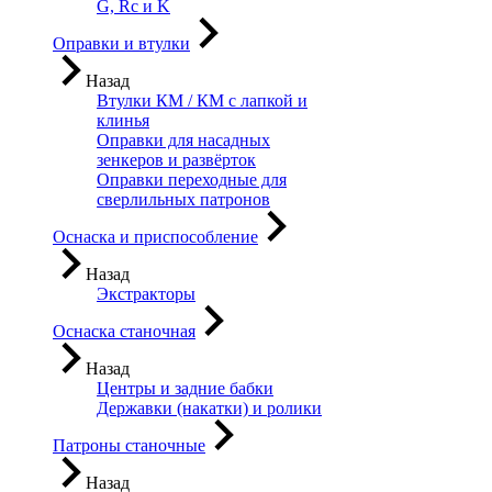
G, Rc и K
Оправки и втулки
Назад
Втулки КМ / КМ с лапкой и
клинья
Оправки для насадных
зенкеров и развёрток
Оправки переходные для
сверлильных патронов
Оснаска и приспособление
Назад
Экстракторы
Оснаска станочная
Назад
Центры и задние бабки
Державки (накатки) и ролики
Патроны станочные
Назад