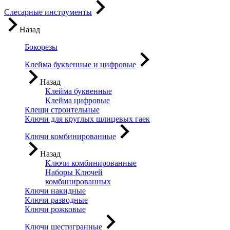
Слесарные инструменты
Назад
Бокорезы
Клейма буквенные и цифровые
Назад
Клейма буквенные
Клейма цифровые
Клещи строительные
Ключи для круглых шлицевых гаек
Ключи комбинированные
Назад
Ключи комбинированные
Наборы Ключей
комбинированных
Ключи накидные
Ключи разводные
Ключи рожковые
Ключи шестигранные