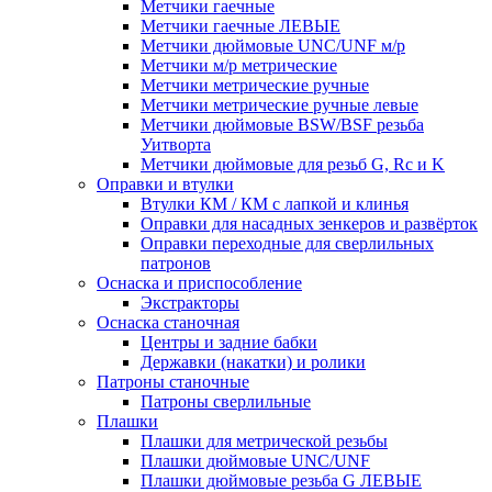
Метчики гаечные
Метчики гаечные ЛЕВЫЕ
Метчики дюймовые UNC/UNF м/р
Метчики м/р метрические
Метчики метрические ручные
Метчики метрические ручные левые
Метчики дюймовые BSW/BSF резьба
Уитворта
Метчики дюймовые для резьб G, Rc и K
Оправки и втулки
Втулки КМ / КМ с лапкой и клинья
Оправки для насадных зенкеров и развёрток
Оправки переходные для сверлильных
патронов
Оснаска и приспособление
Экстракторы
Оснаска станочная
Центры и задние бабки
Державки (накатки) и ролики
Патроны станочные
Патроны сверлильные
Плашки
Плашки для метрической резьбы
Плашки дюймовые UNC/UNF
Плашки дюймовые резьба G ЛЕВЫЕ