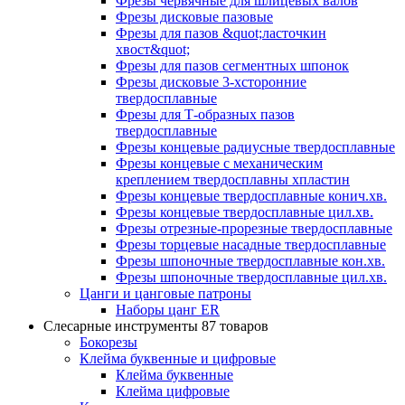
Фрезы червячные для шлицевых валов
Фрезы дисковые пазовые
Фрезы для пазов &quot;ласточкин
хвост&quot;
Фрезы для пазов сегментных шпонок
Фрезы дисковые 3-хсторонние
твердосплавные
Фрезы для Т-образных пазов
твердосплавные
Фрезы концевые радиусные твердосплавные
Фрезы концевые с механическим
креплением твердосплавны хпластин
Фрезы концевые твердосплавные конич.хв.
Фрезы концевые твердосплавные цил.хв.
Фрезы отрезные-прорезные твердосплавные
Фрезы торцевые насадные твердосплавные
Фрезы шпоночные твердосплавные кон.хв.
Фрезы шпоночные твердосплавные цил.хв.
Цанги и цанговые патроны
Наборы цанг ER
Слесарные инструменты
87 товаров
Бокорезы
Клейма буквенные и цифровые
Клейма буквенные
Клейма цифровые