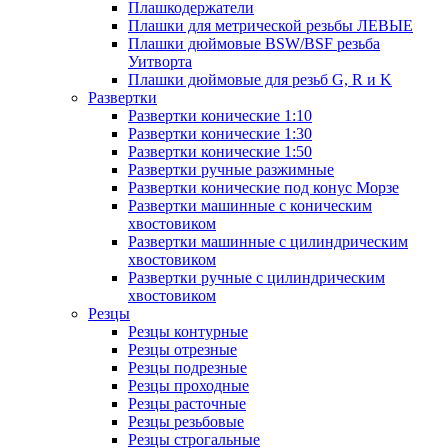
Плашкодержатели
Плашки для метрической резьбы ЛЕВЫЕ
Плашки дюймовые BSW/BSF резьба
Уитворта
Плашки дюймовые для резьб G, R и K
Развертки
Развертки конические 1:10
Развертки конические 1:30
Развертки конические 1:50
Развертки ручные разжимные
Развертки конические под конус Морзе
Развертки машинные с коническим
хвостовиком
Развертки машинные с цилиндрическим
хвостовиком
Развертки ручные с цилиндрическим
хвостовиком
Резцы
Резцы контурные
Резцы отрезные
Резцы подрезные
Резцы проходные
Резцы расточные
Резцы резьбовые
Резцы строгальные