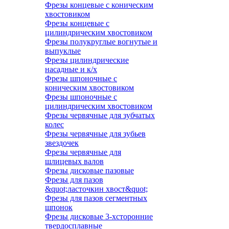
Фрезы концевые с коническим
хвостовиком
Фрезы концевые с
цилиндрическим хвостовиком
Фрезы полукруглые вогнутые и
выпуклые
Фрезы цилиндрические
насадные и к/х
Фрезы шпоночные с
коническим хвостовиком
Фрезы шпоночные с
цилиндрическим хвостовиком
Фрезы червячные для зубчатых
колес
Фрезы червячные для зубьев
звездочек
Фрезы червячные для
шлицевых валов
Фрезы дисковые пазовые
Фрезы для пазов
&quot;ласточкин хвост&quot;
Фрезы для пазов сегментных
шпонок
Фрезы дисковые 3-хсторонние
твердосплавные