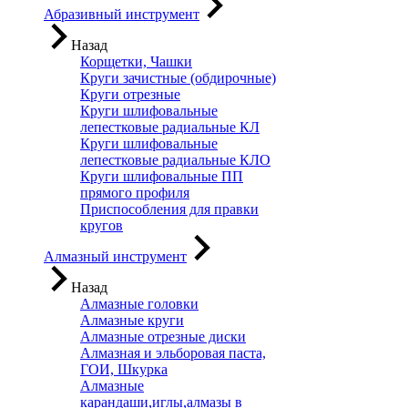
Абразивный инструмент
Назад
Корщетки, Чашки
Круги зачистные (обдирочные)
Круги отрезные
Круги шлифовальные
лепестковые радиальные КЛ
Круги шлифовальные
лепестковые радиальные КЛО
Круги шлифовальные ПП
прямого профиля
Приспособления для правки
кругов
Алмазный инструмент
Назад
Алмазные головки
Алмазные круги
Алмазные отрезные диски
Алмазная и эльборовая паста,
ГОИ, Шкурка
Алмазные
карандаши,иглы,алмазы в