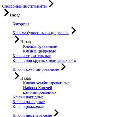
Слесарные инструменты
Назад
Бокорезы
Клейма буквенные и цифровые
Назад
Клейма буквенные
Клейма цифровые
Клещи строительные
Ключи для круглых шлицевых гаек
Ключи комбинированные
Назад
Ключи комбинированные
Наборы Ключей
комбинированных
Ключи накидные
Ключи разводные
Ключи рожковые
Ключи шестигранные