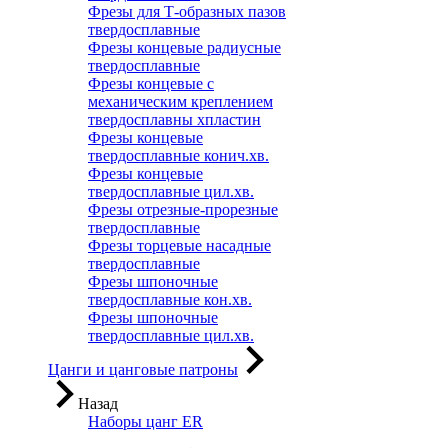
Фрезы для Т-образных пазов
твердосплавные
Фрезы концевые радиусные
твердосплавные
Фрезы концевые с
механическим креплением
твердосплавны хпластин
Фрезы концевые
твердосплавные конич.хв.
Фрезы концевые
твердосплавные цил.хв.
Фрезы отрезные-прорезные
твердосплавные
Фрезы торцевые насадные
твердосплавные
Фрезы шпоночные
твердосплавные кон.хв.
Фрезы шпоночные
твердосплавные цил.хв.
Цанги и цанговые патроны
Назад
Наборы цанг ER