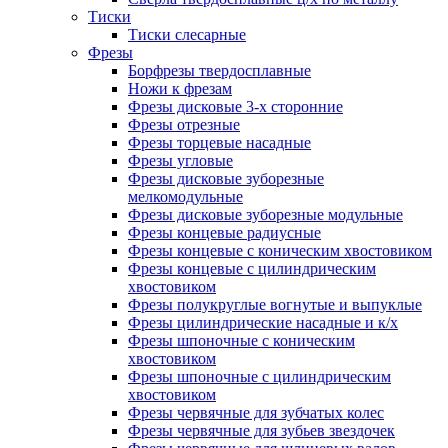
Тиски
Тиски слесарные
Фрезы
Борфрезы твердосплавные
Ножи к фрезам
Фрезы дисковые 3-х сторонние
Фрезы отрезные
Фрезы торцевые насадные
Фрезы угловые
Фрезы дисковые зуборезные
мелкомодульные
Фрезы дисковые зуборезные модульные
Фрезы концевые радиусные
Фрезы концевые с коническим хвостовиком
Фрезы концевые с цилиндрическим
хвостовиком
Фрезы полукруглые вогнутые и выпуклые
Фрезы цилиндрические насадные и к/х
Фрезы шпоночные с коническим
хвостовиком
Фрезы шпоночные с цилиндрическим
хвостовиком
Фрезы червячные для зубчатых колес
Фрезы червячные для зубьев звездочек