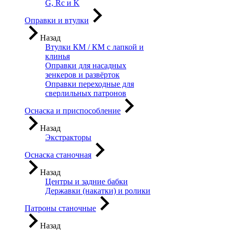
G, Rc и K
Оправки и втулки
Назад
Втулки КМ / КМ с лапкой и
клинья
Оправки для насадных
зенкеров и развёрток
Оправки переходные для
сверлильных патронов
Оснаска и приспособление
Назад
Экстракторы
Оснаска станочная
Назад
Центры и задние бабки
Державки (накатки) и ролики
Патроны станочные
Назад