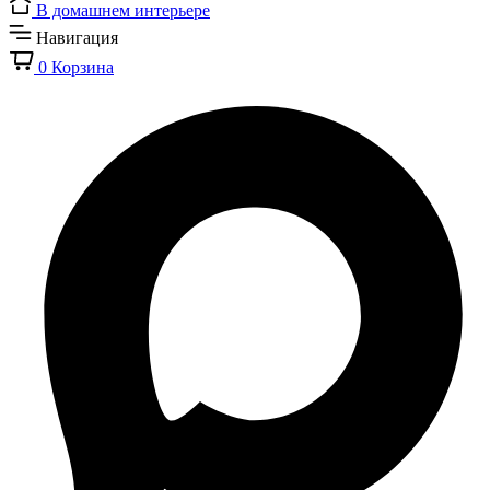
В домашнем интерьере
Навигация
0
Корзина