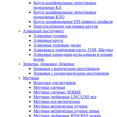
Круги шлифовальные лепестковые
радиальные КЛ
Круги шлифовальные лепестковые
радиальные КЛО
Круги шлифовальные ПП прямого профиля
Приспособления для правки кругов
Алмазный инструмент
Алмазные головки
Алмазные круги
Алмазные отрезные диски
Алмазная и эльборовая паста, ГОИ, Шкурка
Алмазные карандаши,иглы,алмазы в оправе,
резцы
Зенкеры, Зенковки, Цековки
Зенковки с коническим хвостовиком
Зенковки с цилиндрическим хвостовиком
Метчики
Воротоки для метчиков
Метчики гаечные
Метчики гаечные ЛЕВЫЕ
Метчики дюймовые UNC/UNF м/р
Метчики м/р метрические
Метчики метрические ручные
Метчики метрические ручные левые
Метчики дюймовые BSW/BSF резьба