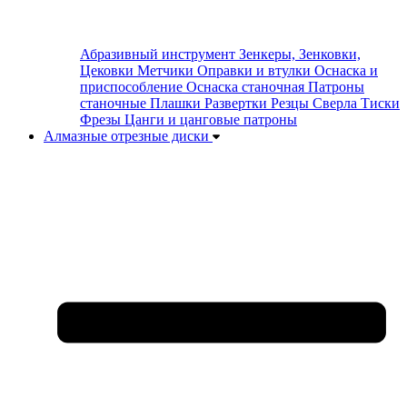
Абразивный инструмент
Зенкеры, Зенковки,
Цековки
Метчики
Оправки и втулки
Оснаска и
приспособление
Оснаска станочная
Патроны
станочные
Плашки
Развертки
Резцы
Сверла
Тиски
Фрезы
Цанги и цанговые патроны
Алмазные отрезные диски