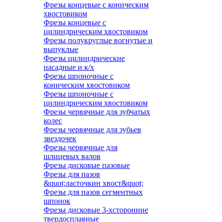
Фрезы концевые с коническим
хвостовиком
Фрезы концевые с
цилиндрическим хвостовиком
Фрезы полукруглые вогнутые и
выпуклые
Фрезы цилиндрические
насадные и к/х
Фрезы шпоночные с
коническим хвостовиком
Фрезы шпоночные с
цилиндрическим хвостовиком
Фрезы червячные для зубчатых
колес
Фрезы червячные для зубьев
звездочек
Фрезы червячные для
шлицевых валов
Фрезы дисковые пазовые
Фрезы для пазов
&quot;ласточкин хвост&quot;
Фрезы для пазов сегментных
шпонок
Фрезы дисковые 3-хсторонние
твердосплавные