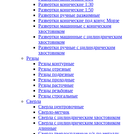
Развертки конические 1:30
Развертки конические 1:50
Развертки ручные разжимные
Развертки конические под конус Морзе
Развертки машинные с коническим
хвостовиком
Развертки машинные с цилиндрическим
хвостовиком
Развертки ручные с цилиндрическим
хвостовиком
Резцы
Резцы контурные
Резцы отрезные
Резцы подрезные
Резцы проходные
Резцы расточные
Резцы резьбовые
Резцы строгальные
Сверла
Сверла центровочные
Сверло-метчик
Сверла с цилиндрическим хвостовиком
Сверла с цилиндрическим хвостовиком
длинные
Сверла твердосплавные ц/х по металлу