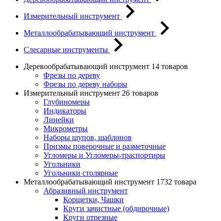
Измерительный инструмент
Металлообрабатывающий инструмент
Слесарные инструменты
Деревообрабатывающий инструмент
14 товаров
Фрезы по дереву
Фрезы по дереву наборы
Измерительный инструмент
26 товаров
Глубиномеры
Индикаторы
Линейки
Микрометры
Наборы щупов, шаблонов
Призмы поверочные и разметочные
Угломеры и Угломеры-траспортиры
Угольники
Угольники столярные
Металлообрабатывающий инструмент
1732 товара
Абразивный инструмент
Корщетки, Чашки
Круги зачистные (обдирочные)
Круги отрезные