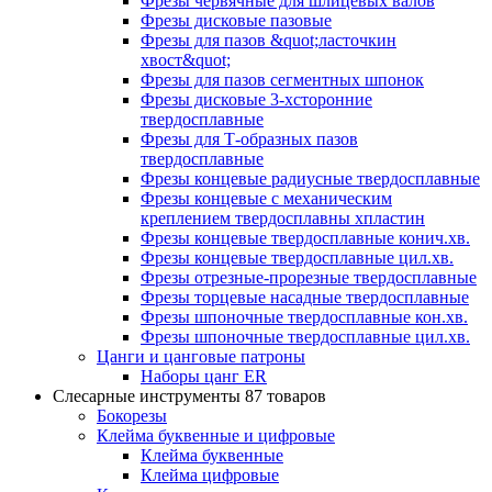
Фрезы червячные для шлицевых валов
Фрезы дисковые пазовые
Фрезы для пазов &quot;ласточкин
хвост&quot;
Фрезы для пазов сегментных шпонок
Фрезы дисковые 3-хсторонние
твердосплавные
Фрезы для Т-образных пазов
твердосплавные
Фрезы концевые радиусные твердосплавные
Фрезы концевые с механическим
креплением твердосплавны хпластин
Фрезы концевые твердосплавные конич.хв.
Фрезы концевые твердосплавные цил.хв.
Фрезы отрезные-прорезные твердосплавные
Фрезы торцевые насадные твердосплавные
Фрезы шпоночные твердосплавные кон.хв.
Фрезы шпоночные твердосплавные цил.хв.
Цанги и цанговые патроны
Наборы цанг ER
Слесарные инструменты
87 товаров
Бокорезы
Клейма буквенные и цифровые
Клейма буквенные
Клейма цифровые