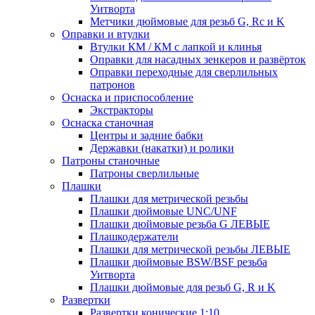
Уитворта
Метчики дюймовые для резьб G, Rc и K
Оправки и втулки
Втулки КМ / КМ с лапкой и клинья
Оправки для насадных зенкеров и развёрток
Оправки переходные для сверлильных
патронов
Оснаска и приспособление
Экстракторы
Оснаска станочная
Центры и задние бабки
Державки (накатки) и ролики
Патроны станочные
Патроны сверлильные
Плашки
Плашки для метрической резьбы
Плашки дюймовые UNC/UNF
Плашки дюймовые резьба G ЛЕВЫЕ
Плашкодержатели
Плашки для метрической резьбы ЛЕВЫЕ
Плашки дюймовые BSW/BSF резьба
Уитворта
Плашки дюймовые для резьб G, R и K
Развертки
Развертки конические 1:10