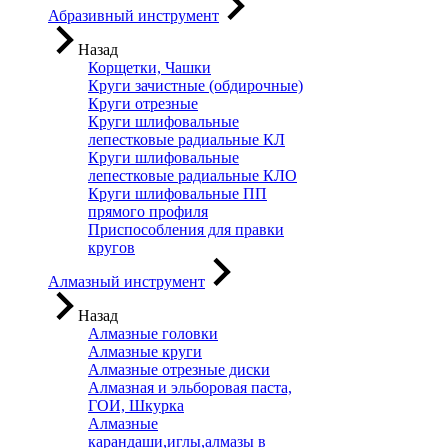
Абразивный инструмент
Назад
Корщетки, Чашки
Круги зачистные (обдирочные)
Круги отрезные
Круги шлифовальные
лепестковые радиальные КЛ
Круги шлифовальные
лепестковые радиальные КЛО
Круги шлифовальные ПП
прямого профиля
Приспособления для правки
кругов
Алмазный инструмент
Назад
Алмазные головки
Алмазные круги
Алмазные отрезные диски
Алмазная и эльборовая паста,
ГОИ, Шкурка
Алмазные
карандаши,иглы,алмазы в