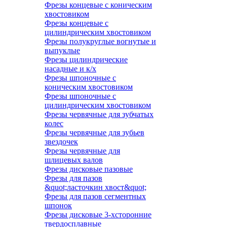
Фрезы концевые с коническим
хвостовиком
Фрезы концевые с
цилиндрическим хвостовиком
Фрезы полукруглые вогнутые и
выпуклые
Фрезы цилиндрические
насадные и к/х
Фрезы шпоночные с
коническим хвостовиком
Фрезы шпоночные с
цилиндрическим хвостовиком
Фрезы червячные для зубчатых
колес
Фрезы червячные для зубьев
звездочек
Фрезы червячные для
шлицевых валов
Фрезы дисковые пазовые
Фрезы для пазов
&quot;ласточкин хвост&quot;
Фрезы для пазов сегментных
шпонок
Фрезы дисковые 3-хсторонние
твердосплавные