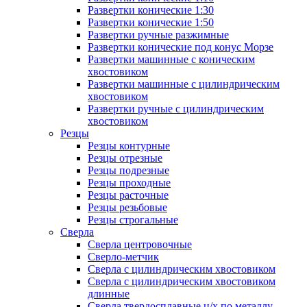
Развертки конические 1:30
Развертки конические 1:50
Развертки ручные разжимные
Развертки конические под конус Морзе
Развертки машинные с коническим
хвостовиком
Развертки машинные с цилиндрическим
хвостовиком
Развертки ручные с цилиндрическим
хвостовиком
Резцы
Резцы контурные
Резцы отрезные
Резцы подрезные
Резцы проходные
Резцы расточные
Резцы резьбовые
Резцы строгальные
Сверла
Сверла центровочные
Сверло-метчик
Сверла с цилиндрическим хвостовиком
Сверла с цилиндрическим хвостовиком
длинные
Сверла твердосплавные ц/х по металлу