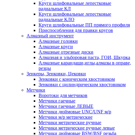
Круги шлифовальные лепестковые
радиальные КЛ
Круги шлифовальные лепестковые
радиальные КЛО
Круги шлифовальные ПП прямого профиля
Приспособления для правки кругов
Алмазный инструмент
Алмазные головки
Алмазные круги
Алмазные отрезные диски
Алмазная и эльборовая паста, ГОИ, Шкурка
Алмазные карандаши,иглы,алмазы в оправе,
резцы
Зенкеры, Зенковки, Цековки
Зенковки с коническим хвостовиком
Зенковки с цилиндрическим хвостовиком
Метчики
Воротоки для метчиков
Метчики гаечные
Метчики гаечные ЛЕВЫЕ
Метчики дюймовые UNC/UNF м/р
Метчики м/р метрические
Метчики метрические ручные
Метчики метрические ручные левые
Метчики дюймовые BSW/BSF резьба