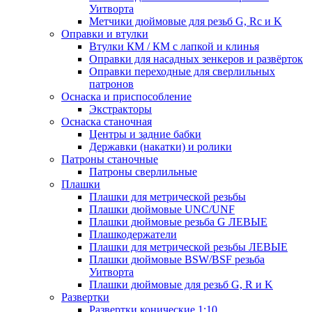
Уитворта
Метчики дюймовые для резьб G, Rc и K
Оправки и втулки
Втулки КМ / КМ с лапкой и клинья
Оправки для насадных зенкеров и развёрток
Оправки переходные для сверлильных
патронов
Оснаска и приспособление
Экстракторы
Оснаска станочная
Центры и задние бабки
Державки (накатки) и ролики
Патроны станочные
Патроны сверлильные
Плашки
Плашки для метрической резьбы
Плашки дюймовые UNC/UNF
Плашки дюймовые резьба G ЛЕВЫЕ
Плашкодержатели
Плашки для метрической резьбы ЛЕВЫЕ
Плашки дюймовые BSW/BSF резьба
Уитворта
Плашки дюймовые для резьб G, R и K
Развертки
Развертки конические 1:10