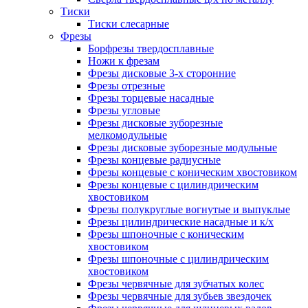
Тиски
Тиски слесарные
Фрезы
Борфрезы твердосплавные
Ножи к фрезам
Фрезы дисковые 3-х сторонние
Фрезы отрезные
Фрезы торцевые насадные
Фрезы угловые
Фрезы дисковые зуборезные
мелкомодульные
Фрезы дисковые зуборезные модульные
Фрезы концевые радиусные
Фрезы концевые с коническим хвостовиком
Фрезы концевые с цилиндрическим
хвостовиком
Фрезы полукруглые вогнутые и выпуклые
Фрезы цилиндрические насадные и к/х
Фрезы шпоночные с коническим
хвостовиком
Фрезы шпоночные с цилиндрическим
хвостовиком
Фрезы червячные для зубчатых колес
Фрезы червячные для зубьев звездочек