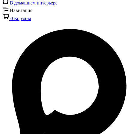
В домашнем интерьере
Навигация
0
Корзина