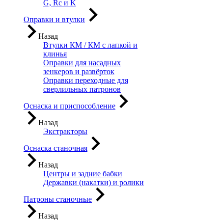
G, Rc и K
Оправки и втулки
Назад
Втулки КМ / КМ с лапкой и
клинья
Оправки для насадных
зенкеров и развёрток
Оправки переходные для
сверлильных патронов
Оснаска и приспособление
Назад
Экстракторы
Оснаска станочная
Назад
Центры и задние бабки
Державки (накатки) и ролики
Патроны станочные
Назад