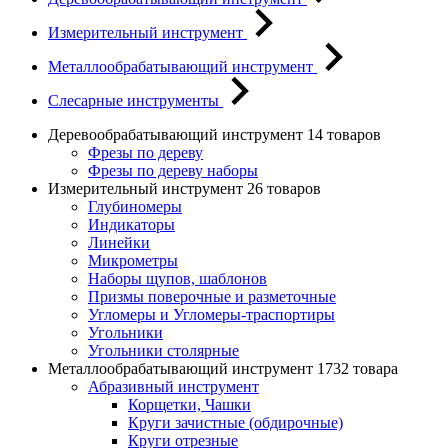
Измерительный инструмент
Металлообрабатывающий инструмент
Слесарные инструменты
Деревообрабатывающий инструмент
14 товаров
Фрезы по дереву
Фрезы по дереву наборы
Измерительный инструмент
26 товаров
Глубиномеры
Индикаторы
Линейки
Микрометры
Наборы щупов, шаблонов
Призмы поверочные и разметочные
Угломеры и Угломеры-траспортиры
Угольники
Угольники столярные
Металлообрабатывающий инструмент
1732 товара
Абразивный инструмент
Корщетки, Чашки
Круги зачистные (обдирочные)
Круги отрезные