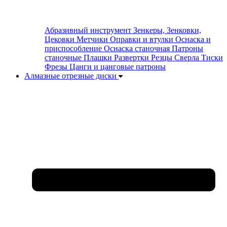
Абразивный инструмент
Зенкеры, Зенковки,
Цековки
Метчики
Оправки и втулки
Оснаска и
приспособление
Оснаска станочная
Патроны
станочные
Плашки
Развертки
Резцы
Сверла
Тиски
Фрезы
Цанги и цанговые патроны
Алмазные отрезные диски