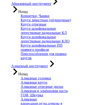
Абразивный инструмент
Назад
Корщетки, Чашки
Круги зачистные (обдирочные)
Круги отрезные
Круги шлифовальные
лепестковые радиальные КЛ
Круги шлифовальные
лепестковые радиальные КЛО
Круги шлифовальные ПП
прямого профиля
Приспособления для правки
кругов
Алмазный инструмент
Назад
Алмазные головки
Алмазные круги
Алмазные отрезные диски
Алмазная и эльборовая паста,
ГОИ, Шкурка
Алмазные
карандаши,иглы,алмазы в