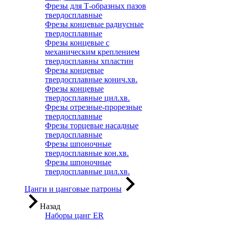
Фрезы для Т-образных пазов
твердосплавные
Фрезы концевые радиусные
твердосплавные
Фрезы концевые с
механическим креплением
твердосплавны хпластин
Фрезы концевые
твердосплавные конич.хв.
Фрезы концевые
твердосплавные цил.хв.
Фрезы отрезные-прорезные
твердосплавные
Фрезы торцевые насадные
твердосплавные
Фрезы шпоночные
твердосплавные кон.хв.
Фрезы шпоночные
твердосплавные цил.хв.
Цанги и цанговые патроны
Назад
Наборы цанг ER