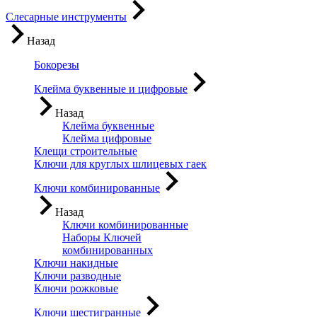
Слесарные инструменты
Назад
Бокорезы
Клейма буквенные и цифровые
Назад
Клейма буквенные
Клейма цифровые
Клещи строительные
Ключи для круглых шлицевых гаек
Ключи комбинированные
Назад
Ключи комбинированные
Наборы Ключей
комбинированных
Ключи накидные
Ключи разводные
Ключи рожковые
Ключи шестигранные