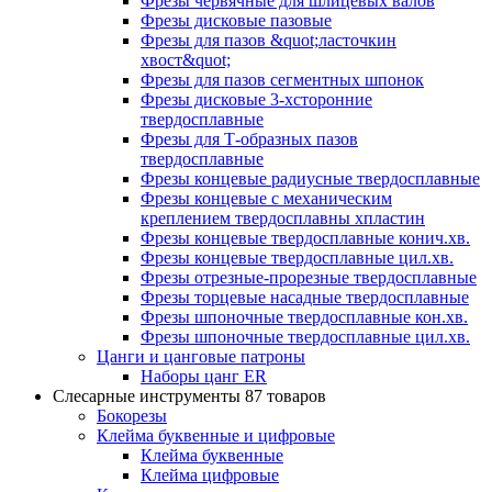
Фрезы червячные для шлицевых валов
Фрезы дисковые пазовые
Фрезы для пазов &quot;ласточкин
хвост&quot;
Фрезы для пазов сегментных шпонок
Фрезы дисковые 3-хсторонние
твердосплавные
Фрезы для Т-образных пазов
твердосплавные
Фрезы концевые радиусные твердосплавные
Фрезы концевые с механическим
креплением твердосплавны хпластин
Фрезы концевые твердосплавные конич.хв.
Фрезы концевые твердосплавные цил.хв.
Фрезы отрезные-прорезные твердосплавные
Фрезы торцевые насадные твердосплавные
Фрезы шпоночные твердосплавные кон.хв.
Фрезы шпоночные твердосплавные цил.хв.
Цанги и цанговые патроны
Наборы цанг ER
Слесарные инструменты
87 товаров
Бокорезы
Клейма буквенные и цифровые
Клейма буквенные
Клейма цифровые