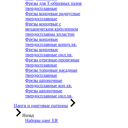
Фрезы для Т-образных пазов
твердосплавные
Фрезы концевые радиусные
твердосплавные
Фрезы концевые с
механическим креплением
твердосплавны хпластин
Фрезы концевые
твердосплавные конич.хв.
Фрезы концевые
твердосплавные цил.хв.
Фрезы отрезные-прорезные
твердосплавные
Фрезы торцевые насадные
твердосплавные
Фрезы шпоночные
твердосплавные кон.хв.
Фрезы шпоночные
твердосплавные цил.хв.
Цанги и цанговые патроны
Назад
Наборы цанг ER