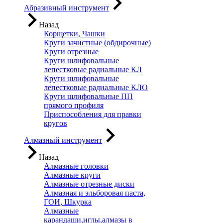
Абразивный инструмент
Назад
Корщетки, Чашки
Круги зачистные (обдирочные)
Круги отрезные
Круги шлифовальные
лепестковые радиальные КЛ
Круги шлифовальные
лепестковые радиальные КЛО
Круги шлифовальные ПП
прямого профиля
Приспособления для правки
кругов
Алмазный инструмент
Назад
Алмазные головки
Алмазные круги
Алмазные отрезные диски
Алмазная и эльборовая паста,
ГОИ, Шкурка
Алмазные
карандаши,иглы,алмазы в