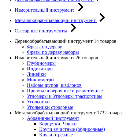
Измерительный инструмент
Металлообрабатывающий инструмент
Слесарные инструменты
Деревообрабатывающий инструмент
14 товаров
Фрезы по дереву
Фрезы по дереву наборы
Измерительный инструмент
26 товаров
Глубиномеры
Индикаторы
Линейки
Микрометры
Наборы щупов, шаблонов
Призмы поверочные и разметочные
Угломеры и Угломеры-траспортиры
Угольники
Угольники столярные
Металлообрабатывающий инструмент
1732 товара
Абразивный инструмент
Корщетки, Чашки
Круги зачистные (обдирочные)
Круги отрезные