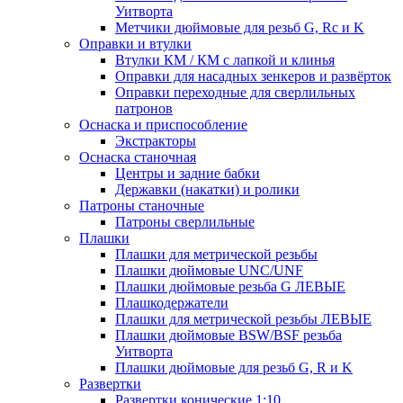
Уитворта
Метчики дюймовые для резьб G, Rc и K
Оправки и втулки
Втулки КМ / КМ с лапкой и клинья
Оправки для насадных зенкеров и развёрток
Оправки переходные для сверлильных
патронов
Оснаска и приспособление
Экстракторы
Оснаска станочная
Центры и задние бабки
Державки (накатки) и ролики
Патроны станочные
Патроны сверлильные
Плашки
Плашки для метрической резьбы
Плашки дюймовые UNC/UNF
Плашки дюймовые резьба G ЛЕВЫЕ
Плашкодержатели
Плашки для метрической резьбы ЛЕВЫЕ
Плашки дюймовые BSW/BSF резьба
Уитворта
Плашки дюймовые для резьб G, R и K
Развертки
Развертки конические 1:10