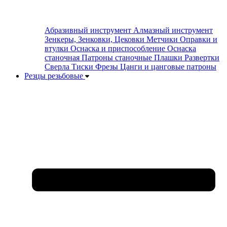
Абразивный инструмент
Алмазный инструмент
Зенкеры, Зенковки, Цековки
Метчики
Оправки и
втулки
Оснаска и приспособление
Оснаска
станочная
Патроны станочные
Плашки
Развертки
Сверла
Тиски
Фрезы
Цанги и цанговые патроны
Резцы резьбовые