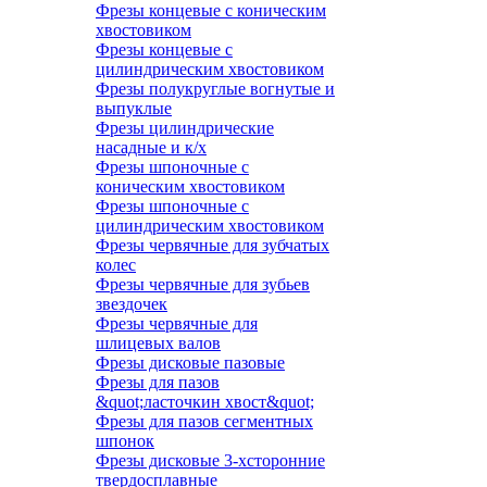
Фрезы концевые с коническим
хвостовиком
Фрезы концевые с
цилиндрическим хвостовиком
Фрезы полукруглые вогнутые и
выпуклые
Фрезы цилиндрические
насадные и к/х
Фрезы шпоночные с
коническим хвостовиком
Фрезы шпоночные с
цилиндрическим хвостовиком
Фрезы червячные для зубчатых
колес
Фрезы червячные для зубьев
звездочек
Фрезы червячные для
шлицевых валов
Фрезы дисковые пазовые
Фрезы для пазов
&quot;ласточкин хвост&quot;
Фрезы для пазов сегментных
шпонок
Фрезы дисковые 3-хсторонние
твердосплавные