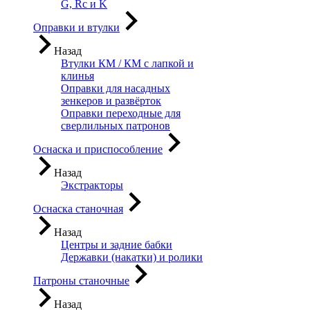
G, Rc и K
Оправки и втулки
Назад
Втулки КМ / КМ с лапкой и
клинья
Оправки для насадных
зенкеров и развёрток
Оправки переходные для
сверлильных патронов
Оснаска и приспособление
Назад
Экстракторы
Оснаска станочная
Назад
Центры и задние бабки
Державки (накатки) и ролики
Патроны станочные
Назад