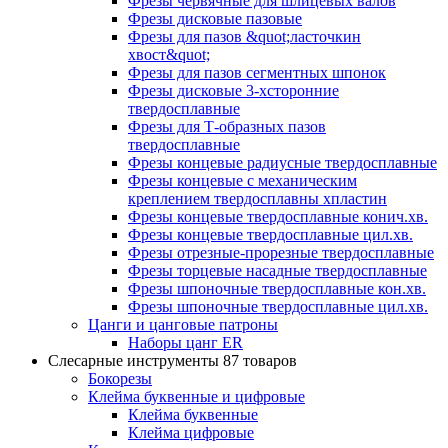
Фрезы червячные для шлицевых валов
Фрезы дисковые пазовые
Фрезы для пазов &quot;ласточкин
хвост&quot;
Фрезы для пазов сегментных шпонок
Фрезы дисковые 3-хсторонние
твердосплавные
Фрезы для Т-образных пазов
твердосплавные
Фрезы концевые радиусные твердосплавные
Фрезы концевые с механическим
креплением твердосплавны хпластин
Фрезы концевые твердосплавные конич.хв.
Фрезы концевые твердосплавные цил.хв.
Фрезы отрезные-прорезные твердосплавные
Фрезы торцевые насадные твердосплавные
Фрезы шпоночные твердосплавные кон.хв.
Фрезы шпоночные твердосплавные цил.хв.
Цанги и цанговые патроны
Наборы цанг ER
Слесарные инструменты
87 товаров
Бокорезы
Клейма буквенные и цифровые
Клейма буквенные
Клейма цифровые