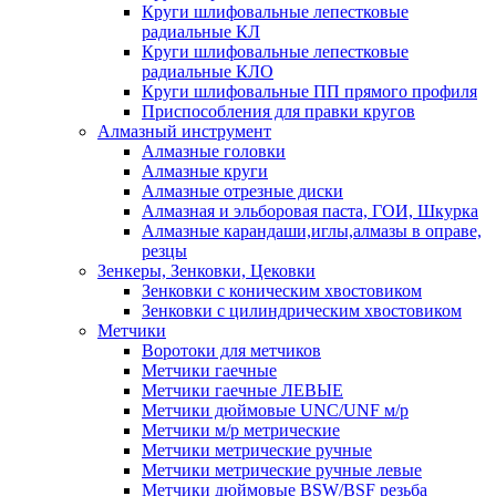
Круги шлифовальные лепестковые
радиальные КЛ
Круги шлифовальные лепестковые
радиальные КЛО
Круги шлифовальные ПП прямого профиля
Приспособления для правки кругов
Алмазный инструмент
Алмазные головки
Алмазные круги
Алмазные отрезные диски
Алмазная и эльборовая паста, ГОИ, Шкурка
Алмазные карандаши,иглы,алмазы в оправе,
резцы
Зенкеры, Зенковки, Цековки
Зенковки с коническим хвостовиком
Зенковки с цилиндрическим хвостовиком
Метчики
Воротоки для метчиков
Метчики гаечные
Метчики гаечные ЛЕВЫЕ
Метчики дюймовые UNC/UNF м/р
Метчики м/р метрические
Метчики метрические ручные
Метчики метрические ручные левые
Метчики дюймовые BSW/BSF резьба