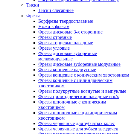
Тиски
Тиски слесарные
Фрезы
Борфрезы твердосплавные
Ножи к фрезам
Фрезы дисковые 3-х сторонние
Фрезы отрезные
Фрезы торцевые насадные
Фрезы угловые
Фрезы дисковые зуборезные
мелкомодульные
Фрезы дисковые зуборезные модульные
Фрезы концевые радиусные
Фрезы концевые с коническим хвостовиком
Фрезы концевые с цилиндрическим
хвостовиком
Фрезы полукруглые вогнутые и выпуклые
Фрезы цилиндрические насадные и к/х
Фрезы шпоночные с коническим
хвостовиком
Фрезы шпоночные с цилиндрическим
хвостовиком
Фрезы червячные для зубчатых колес
Фрезы червячные для зубьев звездочек