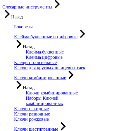
Слесарные инструменты
Назад
Бокорезы
Клейма буквенные и цифровые
Назад
Клейма буквенные
Клейма цифровые
Клещи строительные
Ключи для круглых шлицевых гаек
Ключи комбинированные
Назад
Ключи комбинированные
Наборы Ключей
комбинированных
Ключи накидные
Ключи разводные
Ключи рожковые
Ключи шестигранные