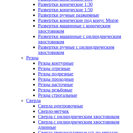
Развертки конические 1:30
Развертки конические 1:50
Развертки ручные разжимные
Развертки конические под конус Морзе
Развертки машинные с коническим
хвостовиком
Развертки машинные с цилиндрическим
хвостовиком
Развертки ручные с цилиндрическим
хвостовиком
Резцы
Резцы контурные
Резцы отрезные
Резцы подрезные
Резцы проходные
Резцы расточные
Резцы резьбовые
Резцы строгальные
Сверла
Сверла центровочные
Сверло-метчик
Сверла с цилиндрическим хвостовиком
Сверла с цилиндрическим хвостовиком
длинные
Сверла твердосплавные ц/х по металлу