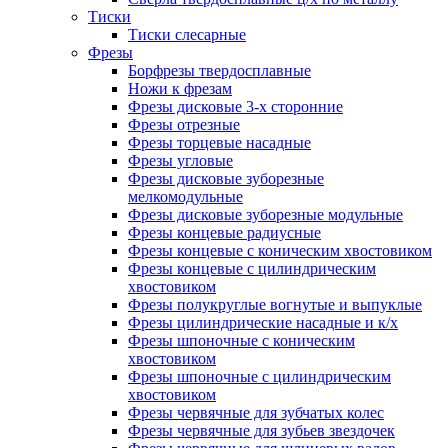
Тиски
Тиски слесарные
Фрезы
Борфрезы твердосплавные
Ножи к фрезам
Фрезы дисковые 3-х сторонние
Фрезы отрезные
Фрезы торцевые насадные
Фрезы угловые
Фрезы дисковые зуборезные
мелкомодульные
Фрезы дисковые зуборезные модульные
Фрезы концевые радиусные
Фрезы концевые с коническим хвостовиком
Фрезы концевые с цилиндрическим
хвостовиком
Фрезы полукруглые вогнутые и выпуклые
Фрезы цилиндрические насадные и к/х
Фрезы шпоночные с коническим
хвостовиком
Фрезы шпоночные с цилиндрическим
хвостовиком
Фрезы червячные для зубчатых колес
Фрезы червячные для зубьев звездочек