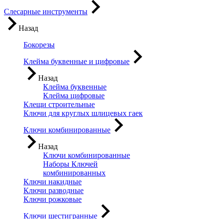
Слесарные инструменты
Назад
Бокорезы
Клейма буквенные и цифровые
Назад
Клейма буквенные
Клейма цифровые
Клещи строительные
Ключи для круглых шлицевых гаек
Ключи комбинированные
Назад
Ключи комбинированные
Наборы Ключей
комбинированных
Ключи накидные
Ключи разводные
Ключи рожковые
Ключи шестигранные