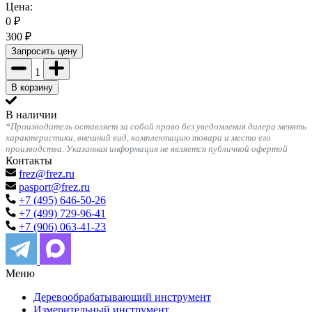
Цена:
0
₽
300
₽
Запросить цену
1
В корзину
В наличии
*Производитель оставляет за собой право без уведомления дилера менять
характеристики, внешний вид, комплектацию товара и место его
производства. Указанная информация не является публичной офертой
Контакты
frez@frez.ru
pasport@frez.ru
+7 (495) 646-50-26
+7 (499) 729-96-41
+7 (906) 063-41-23
Меню
Деревообрабатывающий инструмент
Измерительный инструмент