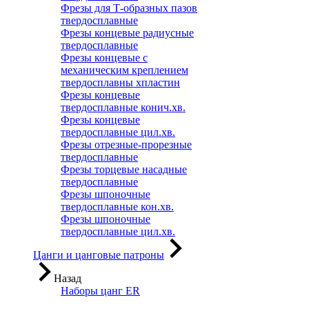
Фрезы для Т-образных пазов
твердосплавные
Фрезы концевые радиусные
твердосплавные
Фрезы концевые с
механическим креплением
твердосплавны хпластин
Фрезы концевые
твердосплавные конич.хв.
Фрезы концевые
твердосплавные цил.хв.
Фрезы отрезные-прорезные
твердосплавные
Фрезы торцевые насадные
твердосплавные
Фрезы шпоночные
твердосплавные кон.хв.
Фрезы шпоночные
твердосплавные цил.хв.
Цанги и цанговые патроны
Назад
Наборы цанг ER