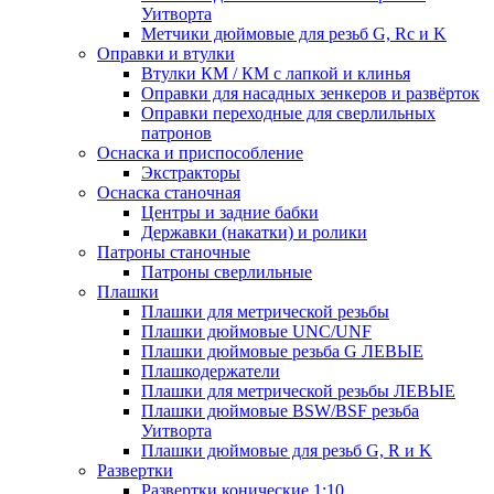
Уитворта
Метчики дюймовые для резьб G, Rc и K
Оправки и втулки
Втулки КМ / КМ с лапкой и клинья
Оправки для насадных зенкеров и развёрток
Оправки переходные для сверлильных
патронов
Оснаска и приспособление
Экстракторы
Оснаска станочная
Центры и задние бабки
Державки (накатки) и ролики
Патроны станочные
Патроны сверлильные
Плашки
Плашки для метрической резьбы
Плашки дюймовые UNC/UNF
Плашки дюймовые резьба G ЛЕВЫЕ
Плашкодержатели
Плашки для метрической резьбы ЛЕВЫЕ
Плашки дюймовые BSW/BSF резьба
Уитворта
Плашки дюймовые для резьб G, R и K
Развертки
Развертки конические 1:10