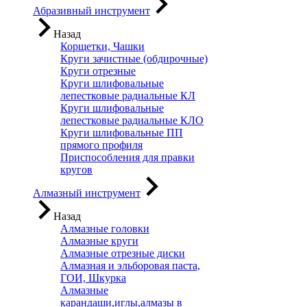
Абразивный инструмент
Назад
Корщетки, Чашки
Круги зачистные (обдирочные)
Круги отрезные
Круги шлифовальные
лепестковые радиальные КЛ
Круги шлифовальные
лепестковые радиальные КЛО
Круги шлифовальные ПП
прямого профиля
Приспособления для правки
кругов
Алмазный инструмент
Назад
Алмазные головки
Алмазные круги
Алмазные отрезные диски
Алмазная и эльборовая паста,
ГОИ, Шкурка
Алмазные
карандаши,иглы,алмазы в