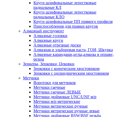
Круги шлифовальные лепестковые
радиальные КЛ
Круги шлифовальные лепестковые
радиальные КЛО
Круги шлифовальные ПП прямого профиля
Приспособления для правки кругов
Алмазный инструмент
Алмазные головки
Алмазные круги
Алмазные отрезные диски
Алмазная и эльборовая паста, ГОИ, Шкурка
Алмазные карандаши,иглы,алмазы в оправе,
резцы
Зенкеры, Зенковки, Цековки
Зенковки с коническим хвостовиком
Зенковки с цилиндрическим хвостовиком
Метчики
Воротоки для метчиков
Метчики гаечные
Метчики гаечные ЛЕВЫЕ
Метчики дюймовые UNC/UNF м/р
Метчики м/р метрические
Метчики метрические ручные
Метчики метрические ручные левые
Метчики дюймовые BSW/BSF резьба