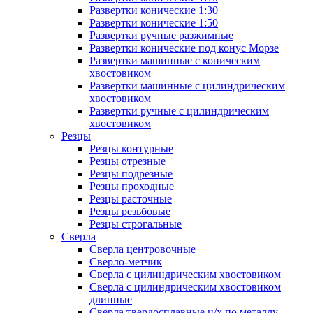
Развертки конические 1:30
Развертки конические 1:50
Развертки ручные разжимные
Развертки конические под конус Морзе
Развертки машинные с коническим
хвостовиком
Развертки машинные с цилиндрическим
хвостовиком
Развертки ручные с цилиндрическим
хвостовиком
Резцы
Резцы контурные
Резцы отрезные
Резцы подрезные
Резцы проходные
Резцы расточные
Резцы резьбовые
Резцы строгальные
Сверла
Сверла центровочные
Сверло-метчик
Сверла с цилиндрическим хвостовиком
Сверла с цилиндрическим хвостовиком
длинные
Сверла твердосплавные ц/х по металлу