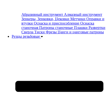
Абразивный инструмент
Алмазный инструмент
Зенкеры, Зенковки, Цековки
Метчики
Оправки и
втулки
Оснаска и приспособление
Оснаска
станочная
Патроны станочные
Плашки
Развертки
Сверла
Тиски
Фрезы
Цанги и цанговые патроны
Резцы резьбовые