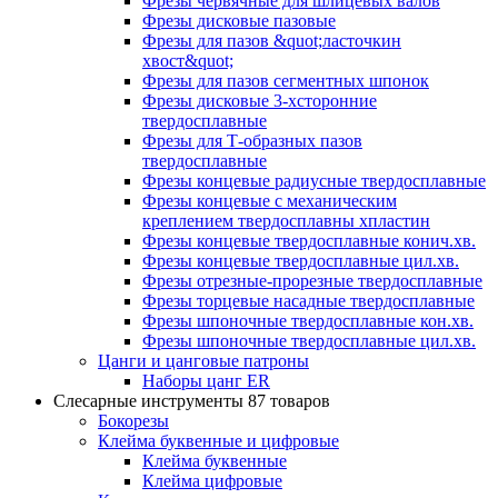
Фрезы червячные для шлицевых валов
Фрезы дисковые пазовые
Фрезы для пазов &quot;ласточкин
хвост&quot;
Фрезы для пазов сегментных шпонок
Фрезы дисковые 3-хсторонние
твердосплавные
Фрезы для Т-образных пазов
твердосплавные
Фрезы концевые радиусные твердосплавные
Фрезы концевые с механическим
креплением твердосплавны хпластин
Фрезы концевые твердосплавные конич.хв.
Фрезы концевые твердосплавные цил.хв.
Фрезы отрезные-прорезные твердосплавные
Фрезы торцевые насадные твердосплавные
Фрезы шпоночные твердосплавные кон.хв.
Фрезы шпоночные твердосплавные цил.хв.
Цанги и цанговые патроны
Наборы цанг ER
Слесарные инструменты
87 товаров
Бокорезы
Клейма буквенные и цифровые
Клейма буквенные
Клейма цифровые