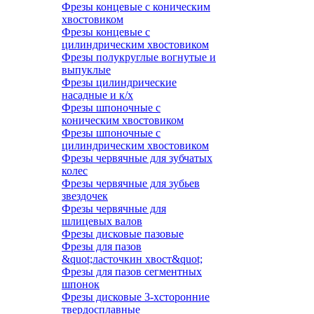
Фрезы концевые с коническим
хвостовиком
Фрезы концевые с
цилиндрическим хвостовиком
Фрезы полукруглые вогнутые и
выпуклые
Фрезы цилиндрические
насадные и к/х
Фрезы шпоночные с
коническим хвостовиком
Фрезы шпоночные с
цилиндрическим хвостовиком
Фрезы червячные для зубчатых
колес
Фрезы червячные для зубьев
звездочек
Фрезы червячные для
шлицевых валов
Фрезы дисковые пазовые
Фрезы для пазов
&quot;ласточкин хвост&quot;
Фрезы для пазов сегментных
шпонок
Фрезы дисковые 3-хсторонние
твердосплавные