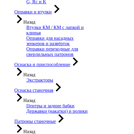
G, Rc и K
Оправки и втулки
Назад
Втулки КМ / КМ с лапкой и
клинья
Оправки для насадных
зенкеров и развёрток
Оправки переходные для
сверлильных патронов
Оснаска и приспособление
Назад
Экстракторы
Оснаска станочная
Назад
Центры и задние бабки
Державки (накатки) и ролики
Патроны станочные
Назад