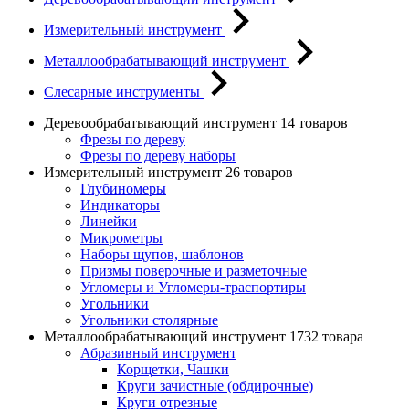
Измерительный инструмент
Металлообрабатывающий инструмент
Слесарные инструменты
Деревообрабатывающий инструмент
14 товаров
Фрезы по дереву
Фрезы по дереву наборы
Измерительный инструмент
26 товаров
Глубиномеры
Индикаторы
Линейки
Микрометры
Наборы щупов, шаблонов
Призмы поверочные и разметочные
Угломеры и Угломеры-траспортиры
Угольники
Угольники столярные
Металлообрабатывающий инструмент
1732 товара
Абразивный инструмент
Корщетки, Чашки
Круги зачистные (обдирочные)
Круги отрезные