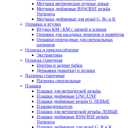
Метчики метрические ручные левые
Метчики дюймовые BSW/BSF резьба
Уитворта
Метчики дюймовые для резьб G, Rc и K
Оправки и втулки
Втулки КМ / КМ с лапкой и клинья
Оправки для насадных зенкеров и развёрток
Оправки переходные для сверлильных
патронов
Оснаска и приспособление
Экстракторы
Оснаска станочная
Центры и задние бабки
Державки (накатки) и ролики
Патроны станочные
Патроны сверлильные
Плашки
Плашки для метрической резьбы
Плашки дюймовые UNC/UNF
Плашки дюймовые резьба G ЛЕВЫЕ
Плашкодержатели
Плашки для метрической резьбы ЛЕВЫЕ
Плашки дюймовые BSW/BSF резьба
Уитворта
Плашки дюймовые для резьб G, R и K