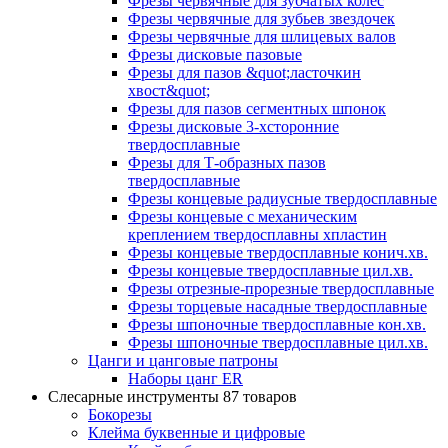
Фрезы червячные для зубчатых колес
Фрезы червячные для зубьев звездочек
Фрезы червячные для шлицевых валов
Фрезы дисковые пазовые
Фрезы для пазов &quot;ласточкин
хвост&quot;
Фрезы для пазов сегментных шпонок
Фрезы дисковые 3-хсторонние
твердосплавные
Фрезы для Т-образных пазов
твердосплавные
Фрезы концевые радиусные твердосплавные
Фрезы концевые с механическим
креплением твердосплавны хпластин
Фрезы концевые твердосплавные конич.хв.
Фрезы концевые твердосплавные цил.хв.
Фрезы отрезные-прорезные твердосплавные
Фрезы торцевые насадные твердосплавные
Фрезы шпоночные твердосплавные кон.хв.
Фрезы шпоночные твердосплавные цил.хв.
Цанги и цанговые патроны
Наборы цанг ER
Слесарные инструменты
87 товаров
Бокорезы
Клейма буквенные и цифровые