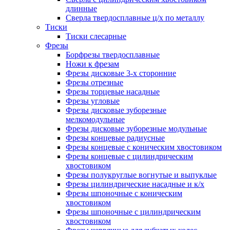
длинные
Сверла твердосплавные ц/х по металлу
Тиски
Тиски слесарные
Фрезы
Борфрезы твердосплавные
Ножи к фрезам
Фрезы дисковые 3-х сторонние
Фрезы отрезные
Фрезы торцевые насадные
Фрезы угловые
Фрезы дисковые зуборезные
мелкомодульные
Фрезы дисковые зуборезные модульные
Фрезы концевые радиусные
Фрезы концевые с коническим хвостовиком
Фрезы концевые с цилиндрическим
хвостовиком
Фрезы полукруглые вогнутые и выпуклые
Фрезы цилиндрические насадные и к/х
Фрезы шпоночные с коническим
хвостовиком
Фрезы шпоночные с цилиндрическим
хвостовиком