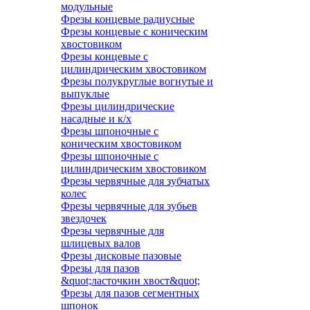
модульные
Фрезы концевые радиусные
Фрезы концевые с коническим
хвостовиком
Фрезы концевые с
цилиндрическим хвостовиком
Фрезы полукруглые вогнутые и
выпуклые
Фрезы цилиндрические
насадные и к/х
Фрезы шпоночные с
коническим хвостовиком
Фрезы шпоночные с
цилиндрическим хвостовиком
Фрезы червячные для зубчатых
колес
Фрезы червячные для зубьев
звездочек
Фрезы червячные для
шлицевых валов
Фрезы дисковые пазовые
Фрезы для пазов
&quot;ласточкин хвост&quot;
Фрезы для пазов сегментных
шпонок