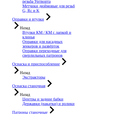
резьба Уитворта
Метчики дюймовые для резьб
G, Rc и K
Оправки и втулки
Назад
Втулки КМ / КМ с лапкой и
клинья
Оправки для насадных
зенкеров и развёрток
Оправки переходные для
сверлильных патронов
Оснаска и приспособление
Назад
Экстракторы
Оснаска станочная
Назад
Центры и задние бабки
Державки (накатки) и ролики
Патроны станочные