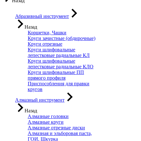
Назад
Абразивный инструмент
Назад
Корщетки, Чашки
Круги зачистные (обдирочные)
Круги отрезные
Круги шлифовальные
лепестковые радиальные КЛ
Круги шлифовальные
лепестковые радиальные КЛО
Круги шлифовальные ПП
прямого профиля
Приспособления для правки
кругов
Алмазный инструмент
Назад
Алмазные головки
Алмазные круги
Алмазные отрезные диски
Алмазная и эльборовая паста,
ГОИ, Шкурка