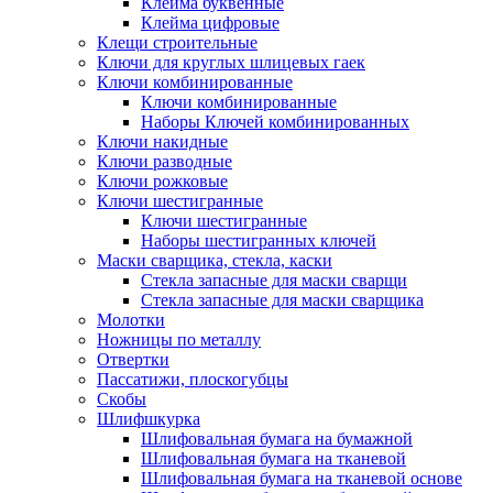
Клейма буквенные
Клейма цифровые
Клещи строительные
Ключи для круглых шлицевых гаек
Ключи комбинированные
Ключи комбинированные
Наборы Ключей комбинированных
Ключи накидные
Ключи разводные
Ключи рожковые
Ключи шестигранные
Ключи шестигранные
Наборы шестигранных ключей
Маски сварщика, стекла, каски
Стекла запасные для маски сварщи
Стекла запасные для маски сварщика
Молотки
Ножницы по металлу
Отвертки
Пассатижи, плоскогубцы
Скобы
Шлифшкурка
Шлифовальная бумага на бумажной
Шлифовальная бумага на тканевой
Шлифовальная бумага на тканевой основе