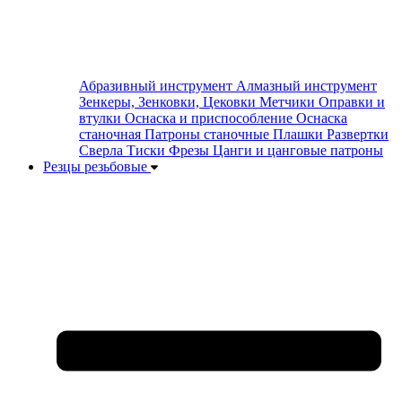
Абразивный инструмент
Алмазный инструмент
Зенкеры, Зенковки, Цековки
Метчики
Оправки и
втулки
Оснаска и приспособление
Оснаска
станочная
Патроны станочные
Плашки
Развертки
Сверла
Тиски
Фрезы
Цанги и цанговые патроны
Резцы резьбовые