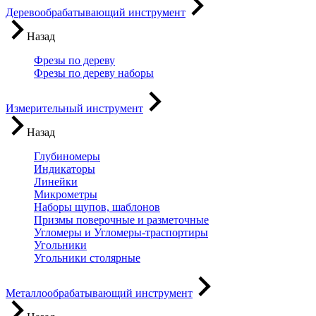
Деревообрабатывающий инструмент
Назад
Фрезы по дереву
Фрезы по дереву наборы
Измерительный инструмент
Назад
Глубиномеры
Индикаторы
Линейки
Микрометры
Наборы щупов, шаблонов
Призмы поверочные и разметочные
Угломеры и Угломеры-траспортиры
Угольники
Угольники столярные
Металлообрабатывающий инструмент