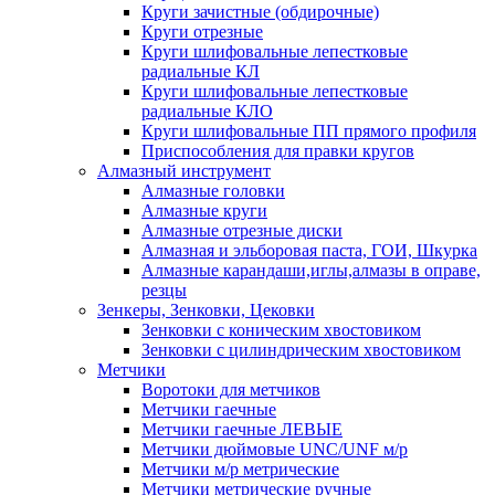
Круги зачистные (обдирочные)
Круги отрезные
Круги шлифовальные лепестковые
радиальные КЛ
Круги шлифовальные лепестковые
радиальные КЛО
Круги шлифовальные ПП прямого профиля
Приспособления для правки кругов
Алмазный инструмент
Алмазные головки
Алмазные круги
Алмазные отрезные диски
Алмазная и эльборовая паста, ГОИ, Шкурка
Алмазные карандаши,иглы,алмазы в оправе,
резцы
Зенкеры, Зенковки, Цековки
Зенковки с коническим хвостовиком
Зенковки с цилиндрическим хвостовиком
Метчики
Воротоки для метчиков
Метчики гаечные
Метчики гаечные ЛЕВЫЕ
Метчики дюймовые UNC/UNF м/р
Метчики м/р метрические
Метчики метрические ручные