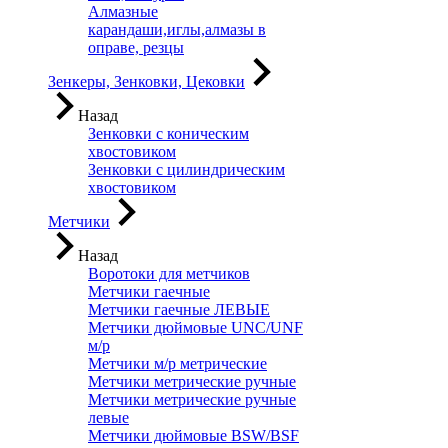
Алмазные
карандаши,иглы,алмазы в
оправе, резцы
Зенкеры, Зенковки, Цековки
Назад
Зенковки с коническим
хвостовиком
Зенковки с цилиндрическим
хвостовиком
Метчики
Назад
Воротоки для метчиков
Метчики гаечные
Метчики гаечные ЛЕВЫЕ
Метчики дюймовые UNC/UNF
м/р
Метчики м/р метрические
Метчики метрические ручные
Метчики метрические ручные
левые
Метчики дюймовые BSW/BSF