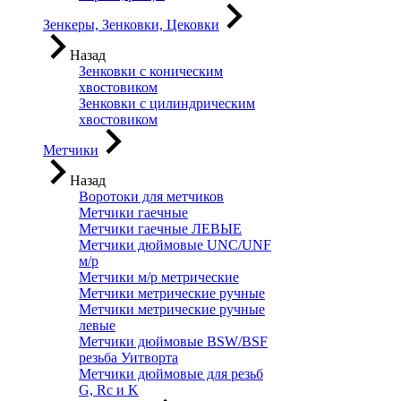
Зенкеры, Зенковки, Цековки
Назад
Зенковки с коническим
хвостовиком
Зенковки с цилиндрическим
хвостовиком
Метчики
Назад
Воротоки для метчиков
Метчики гаечные
Метчики гаечные ЛЕВЫЕ
Метчики дюймовые UNC/UNF
м/р
Метчики м/р метрические
Метчики метрические ручные
Метчики метрические ручные
левые
Метчики дюймовые BSW/BSF
резьба Уитворта
Метчики дюймовые для резьб
G, Rc и K