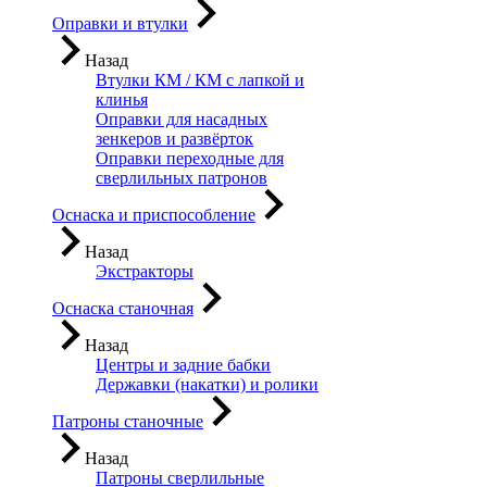
Оправки и втулки
Назад
Втулки КМ / КМ с лапкой и
клинья
Оправки для насадных
зенкеров и развёрток
Оправки переходные для
сверлильных патронов
Оснаска и приспособление
Назад
Экстракторы
Оснаска станочная
Назад
Центры и задние бабки
Державки (накатки) и ролики
Патроны станочные
Назад
Патроны сверлильные