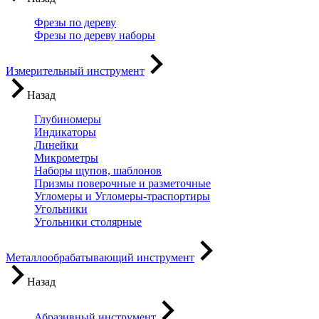
Фрезы по дереву
Фрезы по дереву наборы
Измерительный инструмент
Назад
Глубиномеры
Индикаторы
Линейки
Микрометры
Наборы щупов, шаблонов
Призмы поверочные и разметочные
Угломеры и Угломеры-траспортиры
Угольники
Угольники столярные
Металлообрабатывающий инструмент
Назад
Абразивный инструмент