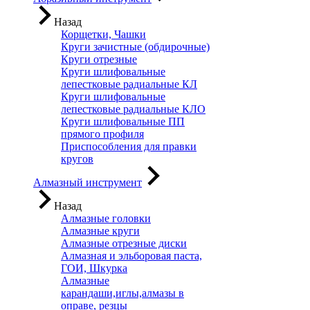
Назад
Корщетки, Чашки
Круги зачистные (обдирочные)
Круги отрезные
Круги шлифовальные
лепестковые радиальные КЛ
Круги шлифовальные
лепестковые радиальные КЛО
Круги шлифовальные ПП
прямого профиля
Приспособления для правки
кругов
Алмазный инструмент
Назад
Алмазные головки
Алмазные круги
Алмазные отрезные диски
Алмазная и эльборовая паста,
ГОИ, Шкурка
Алмазные
карандаши,иглы,алмазы в
оправе, резцы