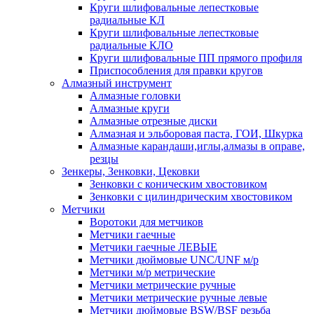
Круги шлифовальные лепестковые
радиальные КЛ
Круги шлифовальные лепестковые
радиальные КЛО
Круги шлифовальные ПП прямого профиля
Приспособления для правки кругов
Алмазный инструмент
Алмазные головки
Алмазные круги
Алмазные отрезные диски
Алмазная и эльборовая паста, ГОИ, Шкурка
Алмазные карандаши,иглы,алмазы в оправе,
резцы
Зенкеры, Зенковки, Цековки
Зенковки с коническим хвостовиком
Зенковки с цилиндрическим хвостовиком
Метчики
Воротоки для метчиков
Метчики гаечные
Метчики гаечные ЛЕВЫЕ
Метчики дюймовые UNC/UNF м/р
Метчики м/р метрические
Метчики метрические ручные
Метчики метрические ручные левые
Метчики дюймовые BSW/BSF резьба