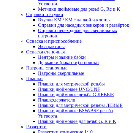
Уитворта
Метчики дюймовые для резьб G, Rc и K
Оправки и втулки
Втулки КМ / КМ с лапкой и клинья
Оправки для насадных зенкеров и развёрток
Оправки переходные для сверлильных
патронов
Оснаска и приспособление
Экстракторы
Оснаска станочная
Центры и задние бабки
Державки (накатки) и ролики
Патроны станочные
Патроны сверлильные
Плашки
Плашки для метрической резьбы
Плашки дюймовые UNC/UNF
Плашки дюймовые резьба G ЛЕВЫЕ
Плашкодержатели
Плашки для метрической резьбы ЛЕВЫЕ
Плашки дюймовые BSW/BSF резьба
Уитворта
Плашки дюймовые для резьб G, R и K
Развертки
Развертки конические 1:10