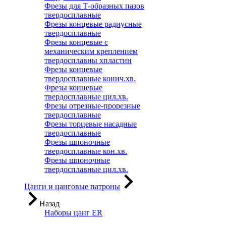
Фрезы для Т-образных пазов
твердосплавные
Фрезы концевые радиусные
твердосплавные
Фрезы концевые с
механическим креплением
твердосплавны хпластин
Фрезы концевые
твердосплавные конич.хв.
Фрезы концевые
твердосплавные цил.хв.
Фрезы отрезные-прорезные
твердосплавные
Фрезы торцевые насадные
твердосплавные
Фрезы шпоночные
твердосплавные кон.хв.
Фрезы шпоночные
твердосплавные цил.хв.
Цанги и цанговые патроны
Назад
Наборы цанг ER