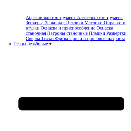
Абразивный инструмент
Алмазный инструмент
Зенкеры, Зенковки, Цековки
Метчики
Оправки и
втулки
Оснаска и приспособление
Оснаска
станочная
Патроны станочные
Плашки
Развертки
Сверла
Тиски
Фрезы
Цанги и цанговые патроны
Резцы резьбовые