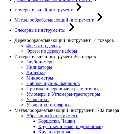
Измерительный инструмент
Металлообрабатывающий инструмент
Слесарные инструменты
Деревообрабатывающий инструмент
14 товаров
Фрезы по дереву
Фрезы по дереву наборы
Измерительный инструмент
26 товаров
Глубиномеры
Индикаторы
Линейки
Микрометры
Наборы щупов, шаблонов
Призмы поверочные и разметочные
Угломеры и Угломеры-траспортиры
Угольники
Угольники столярные
Металлообрабатывающий инструмент
1732 товара
Абразивный инструмент
Корщетки, Чашки
Круги зачистные (обдирочные)
Круги отрезные