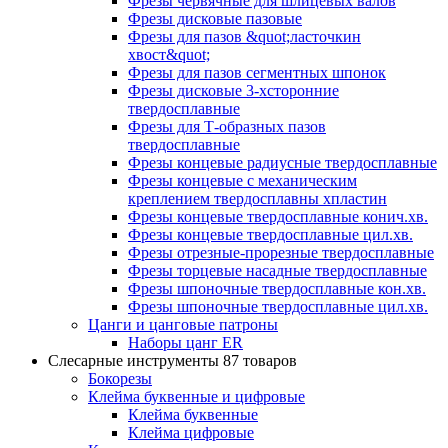
Фрезы червячные для шлицевых валов
Фрезы дисковые пазовые
Фрезы для пазов &quot;ласточкин
хвост&quot;
Фрезы для пазов сегментных шпонок
Фрезы дисковые 3-хсторонние
твердосплавные
Фрезы для Т-образных пазов
твердосплавные
Фрезы концевые радиусные твердосплавные
Фрезы концевые с механическим
креплением твердосплавны хпластин
Фрезы концевые твердосплавные конич.хв.
Фрезы концевые твердосплавные цил.хв.
Фрезы отрезные-прорезные твердосплавные
Фрезы торцевые насадные твердосплавные
Фрезы шпоночные твердосплавные кон.хв.
Фрезы шпоночные твердосплавные цил.хв.
Цанги и цанговые патроны
Наборы цанг ER
Слесарные инструменты
87 товаров
Бокорезы
Клейма буквенные и цифровые
Клейма буквенные
Клейма цифровые