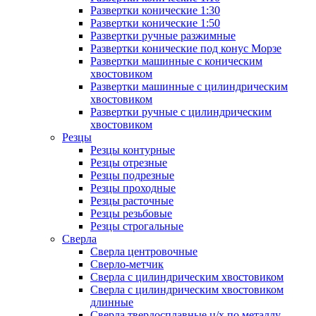
Развертки конические 1:30
Развертки конические 1:50
Развертки ручные разжимные
Развертки конические под конус Морзе
Развертки машинные с коническим
хвостовиком
Развертки машинные с цилиндрическим
хвостовиком
Развертки ручные с цилиндрическим
хвостовиком
Резцы
Резцы контурные
Резцы отрезные
Резцы подрезные
Резцы проходные
Резцы расточные
Резцы резьбовые
Резцы строгальные
Сверла
Сверла центровочные
Сверло-метчик
Сверла с цилиндрическим хвостовиком
Сверла с цилиндрическим хвостовиком
длинные
Сверла твердосплавные ц/х по металлу