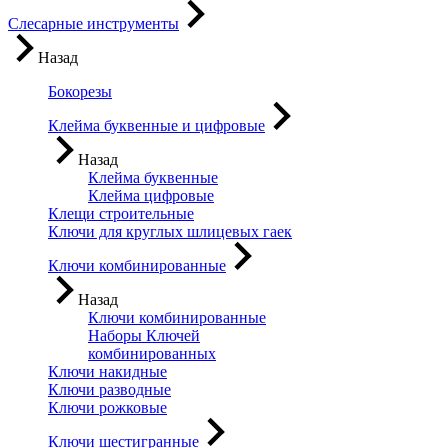
Слесарные инструменты
Назад
Бокорезы
Клейма буквенные и цифровые
Назад
Клейма буквенные
Клейма цифровые
Клещи строительные
Ключи для круглых шлицевых гаек
Ключи комбинированные
Назад
Ключи комбинированные
Наборы Ключей
комбинированных
Ключи накидные
Ключи разводные
Ключи рожковые
Ключи шестигранные