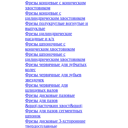
Фрезы концевые с коническим
хвостовиком
Фрезы концевые с
цилиндрическим хвостовиком
Фрезы полукруглые вогнутые и
выпуклые
Фрезы цилиндрические
насадные и к/х
Фрезы шпоночные с
коническим хвостовиком
Фрезы шпоночные с
цилиндрическим хвостовиком
Фрезы червячные для зубчатых
колес
Фрезы червячные для зубьев
звездочек
Фрезы червячные для
шлицевых валов
Фрезы дисковые пазовые
Фрезы для пазов
&quot;ласточкин хвост&quot;
Фрезы для пазов сегментных
шпонок
Фрезы дисковые 3-хсторонние
твердосплавные