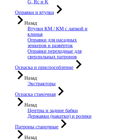
G, Rc и K
Оправки и втулки
Назад
Втулки КМ / КМ с лапкой и
клинья
Оправки для насадных
зенкеров и развёрток
Оправки переходные для
сверлильных патронов
Оснаска и приспособление
Назад
Экстракторы
Оснаска станочная
Назад
Центры и задние бабки
Державки (накатки) и ролики
Патроны станочные
Назад