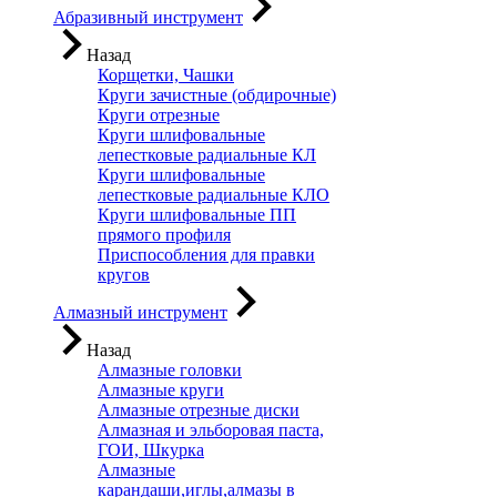
Абразивный инструмент
Назад
Корщетки, Чашки
Круги зачистные (обдирочные)
Круги отрезные
Круги шлифовальные
лепестковые радиальные КЛ
Круги шлифовальные
лепестковые радиальные КЛО
Круги шлифовальные ПП
прямого профиля
Приспособления для правки
кругов
Алмазный инструмент
Назад
Алмазные головки
Алмазные круги
Алмазные отрезные диски
Алмазная и эльборовая паста,
ГОИ, Шкурка
Алмазные
карандаши,иглы,алмазы в