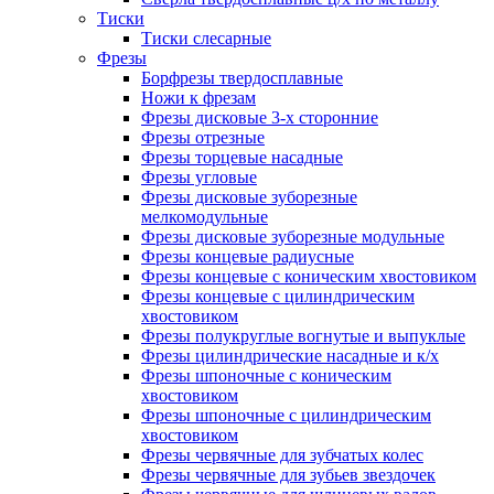
Тиски
Тиски слесарные
Фрезы
Борфрезы твердосплавные
Ножи к фрезам
Фрезы дисковые 3-х сторонние
Фрезы отрезные
Фрезы торцевые насадные
Фрезы угловые
Фрезы дисковые зуборезные
мелкомодульные
Фрезы дисковые зуборезные модульные
Фрезы концевые радиусные
Фрезы концевые с коническим хвостовиком
Фрезы концевые с цилиндрическим
хвостовиком
Фрезы полукруглые вогнутые и выпуклые
Фрезы цилиндрические насадные и к/х
Фрезы шпоночные с коническим
хвостовиком
Фрезы шпоночные с цилиндрическим
хвостовиком
Фрезы червячные для зубчатых колес
Фрезы червячные для зубьев звездочек