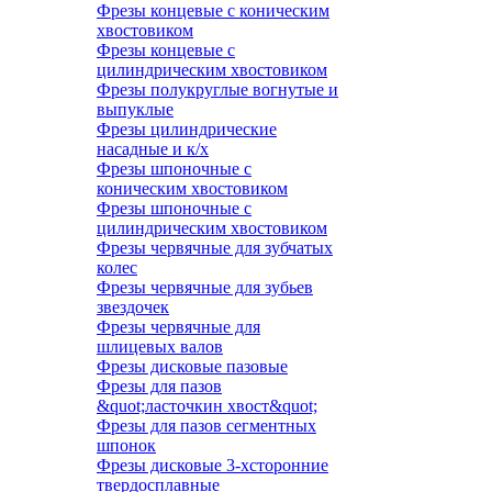
Фрезы концевые с коническим
хвостовиком
Фрезы концевые с
цилиндрическим хвостовиком
Фрезы полукруглые вогнутые и
выпуклые
Фрезы цилиндрические
насадные и к/х
Фрезы шпоночные с
коническим хвостовиком
Фрезы шпоночные с
цилиндрическим хвостовиком
Фрезы червячные для зубчатых
колес
Фрезы червячные для зубьев
звездочек
Фрезы червячные для
шлицевых валов
Фрезы дисковые пазовые
Фрезы для пазов
&quot;ласточкин хвост&quot;
Фрезы для пазов сегментных
шпонок
Фрезы дисковые 3-хсторонние
твердосплавные