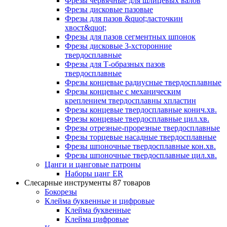
Фрезы червячные для шлицевых валов
Фрезы дисковые пазовые
Фрезы для пазов &quot;ласточкин
хвост&quot;
Фрезы для пазов сегментных шпонок
Фрезы дисковые 3-хсторонние
твердосплавные
Фрезы для Т-образных пазов
твердосплавные
Фрезы концевые радиусные твердосплавные
Фрезы концевые с механическим
креплением твердосплавны хпластин
Фрезы концевые твердосплавные конич.хв.
Фрезы концевые твердосплавные цил.хв.
Фрезы отрезные-прорезные твердосплавные
Фрезы торцевые насадные твердосплавные
Фрезы шпоночные твердосплавные кон.хв.
Фрезы шпоночные твердосплавные цил.хв.
Цанги и цанговые патроны
Наборы цанг ER
Слесарные инструменты
87 товаров
Бокорезы
Клейма буквенные и цифровые
Клейма буквенные
Клейма цифровые