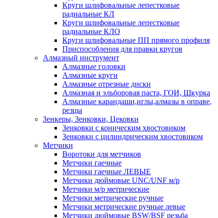
Круги шлифовальные лепестковые
радиальные КЛ
Круги шлифовальные лепестковые
радиальные КЛО
Круги шлифовальные ПП прямого профиля
Приспособления для правки кругов
Алмазный инструмент
Алмазные головки
Алмазные круги
Алмазные отрезные диски
Алмазная и эльборовая паста, ГОИ, Шкурка
Алмазные карандаши,иглы,алмазы в оправе,
резцы
Зенкеры, Зенковки, Цековки
Зенковки с коническим хвостовиком
Зенковки с цилиндрическим хвостовиком
Метчики
Воротоки для метчиков
Метчики гаечные
Метчики гаечные ЛЕВЫЕ
Метчики дюймовые UNC/UNF м/р
Метчики м/р метрические
Метчики метрические ручные
Метчики метрические ручные левые
Метчики дюймовые BSW/BSF резьба