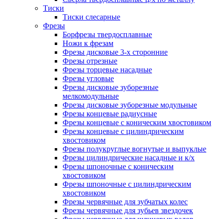
Тиски
Тиски слесарные
Фрезы
Борфрезы твердосплавные
Ножи к фрезам
Фрезы дисковые 3-х сторонние
Фрезы отрезные
Фрезы торцевые насадные
Фрезы угловые
Фрезы дисковые зуборезные
мелкомодульные
Фрезы дисковые зуборезные модульные
Фрезы концевые радиусные
Фрезы концевые с коническим хвостовиком
Фрезы концевые с цилиндрическим
хвостовиком
Фрезы полукруглые вогнутые и выпуклые
Фрезы цилиндрические насадные и к/х
Фрезы шпоночные с коническим
хвостовиком
Фрезы шпоночные с цилиндрическим
хвостовиком
Фрезы червячные для зубчатых колес
Фрезы червячные для зубьев звездочек