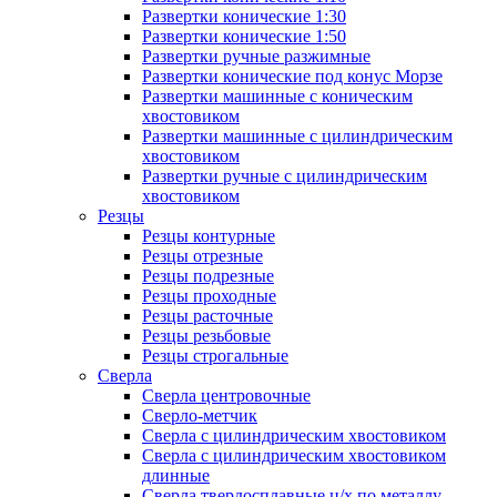
Развертки конические 1:30
Развертки конические 1:50
Развертки ручные разжимные
Развертки конические под конус Морзе
Развертки машинные с коническим
хвостовиком
Развертки машинные с цилиндрическим
хвостовиком
Развертки ручные с цилиндрическим
хвостовиком
Резцы
Резцы контурные
Резцы отрезные
Резцы подрезные
Резцы проходные
Резцы расточные
Резцы резьбовые
Резцы строгальные
Сверла
Сверла центровочные
Сверло-метчик
Сверла с цилиндрическим хвостовиком
Сверла с цилиндрическим хвостовиком
длинные
Сверла твердосплавные ц/х по металлу