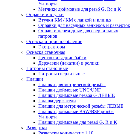
Уитворта
Метчики дюймовые для резьб G, Rc и K
Оправки и втулки
Втулки КМ / КМ с лапкой и клинья
Оправки для насадных зенкеров и развёрток
Оправки переходные для сверлильных
патронов
Оснаска и приспособление
Экстракторы
Оснаска станочная
Центры и задние бабки
Державки (накатки) и ролики
Патроны станочные
Патроны сверлильные
Плашки
Плашки для метрической резьбы
Плашки дюймовые UNC/UNF
Плашки дюймовые резьба G ЛЕВЫЕ
Плашкодержатели
Плашки для метрической резьбы ЛЕВЫЕ
Плашки дюймовые BSW/BSF резьба
Уитворта
Плашки дюймовые для резьб G, R и K
Развертки
Развертки конические 1:10