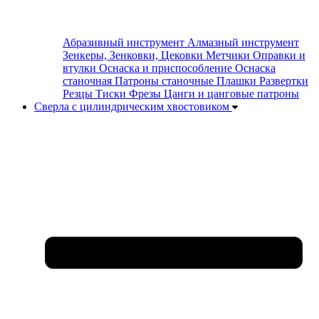
Абразивный инструмент
Алмазный инструмент
Зенкеры, Зенковки, Цековки
Метчики
Оправки и
втулки
Оснаска и приспособление
Оснаска
станочная
Патроны станочные
Плашки
Развертки
Резцы
Тиски
Фрезы
Цанги и цанговые патроны
Сверла с цилиндрическим хвостовиком