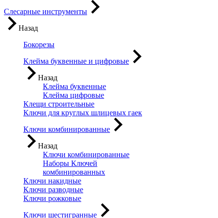
Слесарные инструменты
Назад
Бокорезы
Клейма буквенные и цифровые
Назад
Клейма буквенные
Клейма цифровые
Клещи строительные
Ключи для круглых шлицевых гаек
Ключи комбинированные
Назад
Ключи комбинированные
Наборы Ключей
комбинированных
Ключи накидные
Ключи разводные
Ключи рожковые
Ключи шестигранные