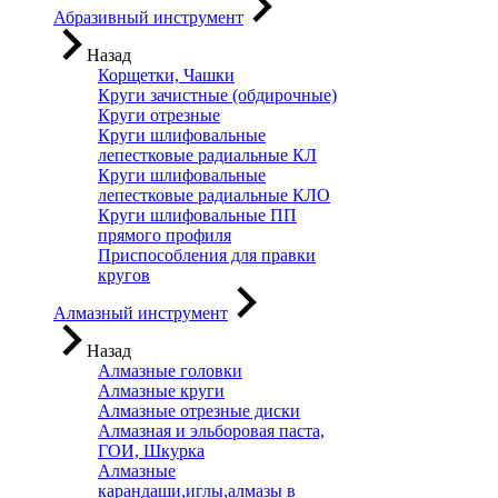
Абразивный инструмент
Назад
Корщетки, Чашки
Круги зачистные (обдирочные)
Круги отрезные
Круги шлифовальные
лепестковые радиальные КЛ
Круги шлифовальные
лепестковые радиальные КЛО
Круги шлифовальные ПП
прямого профиля
Приспособления для правки
кругов
Алмазный инструмент
Назад
Алмазные головки
Алмазные круги
Алмазные отрезные диски
Алмазная и эльборовая паста,
ГОИ, Шкурка
Алмазные
карандаши,иглы,алмазы в