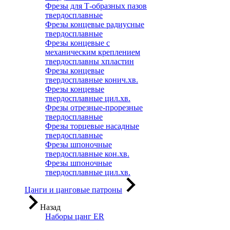
Фрезы для Т-образных пазов
твердосплавные
Фрезы концевые радиусные
твердосплавные
Фрезы концевые с
механическим креплением
твердосплавны хпластин
Фрезы концевые
твердосплавные конич.хв.
Фрезы концевые
твердосплавные цил.хв.
Фрезы отрезные-прорезные
твердосплавные
Фрезы торцевые насадные
твердосплавные
Фрезы шпоночные
твердосплавные кон.хв.
Фрезы шпоночные
твердосплавные цил.хв.
Цанги и цанговые патроны
Назад
Наборы цанг ER