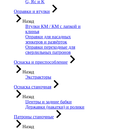
G, Rc и K
Оправки и втулки
Назад
Втулки КМ / КМ с лапкой и
клинья
Оправки для насадных
зенкеров и развёрток
Оправки переходные для
сверлильных патронов
Оснаска и приспособление
Назад
Экстракторы
Оснаска станочная
Назад
Центры и задние бабки
Державки (накатки) и ролики
Патроны станочные
Назад