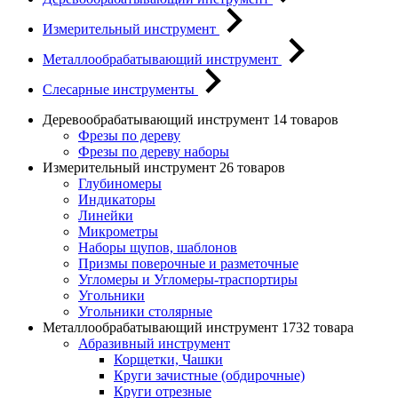
Измерительный инструмент
Металлообрабатывающий инструмент
Слесарные инструменты
Деревообрабатывающий инструмент
14 товаров
Фрезы по дереву
Фрезы по дереву наборы
Измерительный инструмент
26 товаров
Глубиномеры
Индикаторы
Линейки
Микрометры
Наборы щупов, шаблонов
Призмы поверочные и разметочные
Угломеры и Угломеры-траспортиры
Угольники
Угольники столярные
Металлообрабатывающий инструмент
1732 товара
Абразивный инструмент
Корщетки, Чашки
Круги зачистные (обдирочные)
Круги отрезные