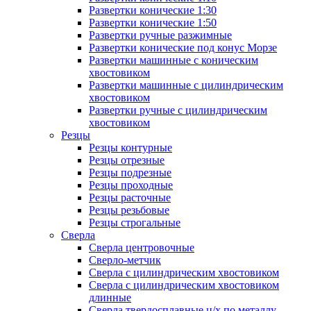
Развертки конические 1:30
Развертки конические 1:50
Развертки ручные разжимные
Развертки конические под конус Морзе
Развертки машинные с коническим
хвостовиком
Развертки машинные с цилиндрическим
хвостовиком
Развертки ручные с цилиндрическим
хвостовиком
Резцы
Резцы контурные
Резцы отрезные
Резцы подрезные
Резцы проходные
Резцы расточные
Резцы резьбовые
Резцы строгальные
Сверла
Сверла центровочные
Сверло-метчик
Сверла с цилиндрическим хвостовиком
Сверла с цилиндрическим хвостовиком
длинные
Сверла твердосплавные ц/х по металлу