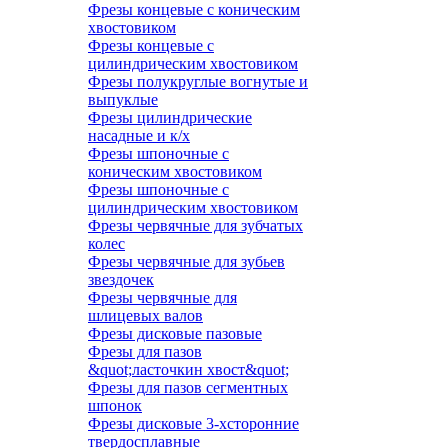
Фрезы концевые с коническим
хвостовиком
Фрезы концевые с
цилиндрическим хвостовиком
Фрезы полукруглые вогнутые и
выпуклые
Фрезы цилиндрические
насадные и к/х
Фрезы шпоночные с
коническим хвостовиком
Фрезы шпоночные с
цилиндрическим хвостовиком
Фрезы червячные для зубчатых
колес
Фрезы червячные для зубьев
звездочек
Фрезы червячные для
шлицевых валов
Фрезы дисковые пазовые
Фрезы для пазов
&quot;ласточкин хвост&quot;
Фрезы для пазов сегментных
шпонок
Фрезы дисковые 3-хсторонние
твердосплавные