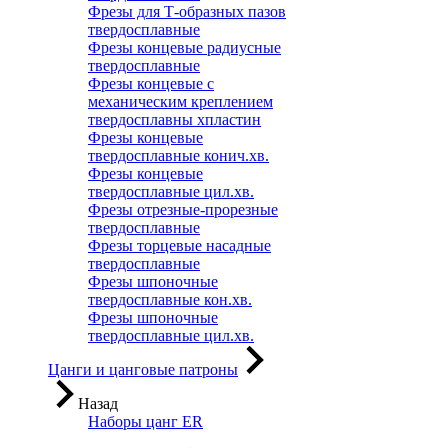
Фрезы для Т-образных пазов
твердосплавные
Фрезы концевые радиусные
твердосплавные
Фрезы концевые с
механическим креплением
твердосплавны хпластин
Фрезы концевые
твердосплавные конич.хв.
Фрезы концевые
твердосплавные цил.хв.
Фрезы отрезные-прорезные
твердосплавные
Фрезы торцевые насадные
твердосплавные
Фрезы шпоночные
твердосплавные кон.хв.
Фрезы шпоночные
твердосплавные цил.хв.
Цанги и цанговые патроны
Назад
Наборы цанг ER