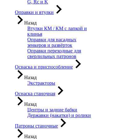
G, Rc и K
Оправки и втулки
Назад
Втулки КМ / КМ с лапкой и
клинья
Оправки для насадных
зенкеров и развёрток
Оправки переходные для
сверлильных патронов
Оснаска и приспособление
Назад
Экстракторы
Оснаска станочная
Назад
Центры и задние бабки
Державки (накатки) и ролики
Патроны станочные
Назад