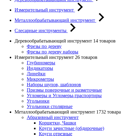
Измерительный инструмент
Металлообрабатывающий инструмент
Слесарные инструменты
Деревообрабатывающий инструмент
14 товаров
Фрезы по дереву
Фрезы по дереву наборы
Измерительный инструмент
26 товаров
Глубиномеры
Индикаторы
Линейки
Микрометры
Наборы щупов, шаблонов
Призмы поверочные и разметочные
Угломеры и Угломеры-траспортиры
Угольники
Угольники столярные
Металлообрабатывающий инструмент
1732 товара
Абразивный инструмент
Корщетки, Чашки
Круги зачистные (обдирочные)
Круги отрезные