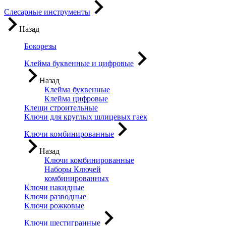
Слесарные инструменты
Назад
Бокорезы
Клейма буквенные и цифровые
Назад
Клейма буквенные
Клейма цифровые
Клещи строительные
Ключи для круглых шлицевых гаек
Ключи комбинированные
Назад
Ключи комбинированные
Наборы Ключей
комбинированных
Ключи накидные
Ключи разводные
Ключи рожковые
Ключи шестигранные