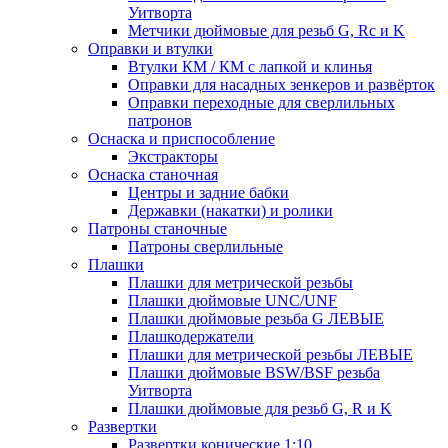
Уитворта
Метчики дюймовые для резьб G, Rc и K
Оправки и втулки
Втулки КМ / КМ с лапкой и клинья
Оправки для насадных зенкеров и развёрток
Оправки переходные для сверлильных
патронов
Оснаска и приспособление
Экстракторы
Оснаска станочная
Центры и задние бабки
Державки (накатки) и ролики
Патроны станочные
Патроны сверлильные
Плашки
Плашки для метрической резьбы
Плашки дюймовые UNC/UNF
Плашки дюймовые резьба G ЛЕВЫЕ
Плашкодержатели
Плашки для метрической резьбы ЛЕВЫЕ
Плашки дюймовые BSW/BSF резьба
Уитворта
Плашки дюймовые для резьб G, R и K
Развертки
Развертки конические 1:10