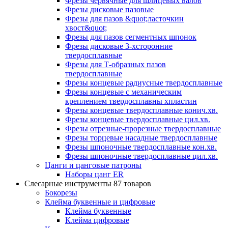
Фрезы червячные для шлицевых валов
Фрезы дисковые пазовые
Фрезы для пазов &quot;ласточкин
хвост&quot;
Фрезы для пазов сегментных шпонок
Фрезы дисковые 3-хсторонние
твердосплавные
Фрезы для Т-образных пазов
твердосплавные
Фрезы концевые радиусные твердосплавные
Фрезы концевые с механическим
креплением твердосплавны хпластин
Фрезы концевые твердосплавные конич.хв.
Фрезы концевые твердосплавные цил.хв.
Фрезы отрезные-прорезные твердосплавные
Фрезы торцевые насадные твердосплавные
Фрезы шпоночные твердосплавные кон.хв.
Фрезы шпоночные твердосплавные цил.хв.
Цанги и цанговые патроны
Наборы цанг ER
Слесарные инструменты
87 товаров
Бокорезы
Клейма буквенные и цифровые
Клейма буквенные
Клейма цифровые