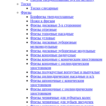
Тиски
Тиски слесарные
Фрезы
Борфрезы твердосплавные
Ножи к фрезам
Фрезы дисковые 3-х сторонние
Фрезы отрезные
Фрезы торцевые насадные
Фрезы угловые
Фрезы дисковые зуборезные
мелкомодульные
Фрезы дисковые зуборезные модульные
Фрезы концевые радиусные
Фрезы концевые с коническим хвостовиком
Фрезы концевые с цилиндрическим
хвостовиком
Фрезы полукруглые вогнутые и выпуклые
Фрезы цилиндрические насадные и к/х
Фрезы шпоночные с коническим
хвостовиком
Фрезы шпоночные с цилиндрическим
хвостовиком
Фрезы червячные для зубчатых колес
Фрезы червячные для зубьев звездочек