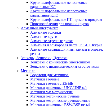
Круги шлифовальные лепестковые
радиальные КЛ
Круги шлифовальные лепестковые
радиальные КЛО
Круги шлифовальные ПП прямого профиля
Приспособления для правки кругов
Алмазный инструмент
Алмазные головки
Алмазные круги
Алмазные отрезные диски
Алмазная и эльборовая паста, ГОИ, Шкурка
Алмазные карандаши,иглы,алмазы в оправе,
резцы
Зенкеры, Зенковки, Цековки
Зенковки с коническим хвостовиком
Зенковки с цилиндрическим хвостовиком
Метчики
Воротоки для метчиков
Метчики гаечные
Метчики гаечные ЛЕВЫЕ
Метчики дюймовые UNC/UNF м/р
Метчики м/р метрические
Метчики метрические ручные
Метчики метрические ручные левые
Метчики дюймовые BSW/BSF резьба