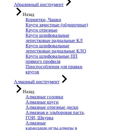
Абразивный инструмент
Назад
Корщетки, Чашки
Круги зачистные (обдирочные)
Круги отрезные
Круги шлифовальные
лепестковые радиальные КЛ
Круги шлифовальные
лепестковые радиальные КЛО
Круги шлифовальные ПП
прямого профиля
Приспособления для правки
кругов
Алмазный инструмент
Назад
Алмазные головки
Алмазные круги
Алмазные отрезные диски
Алмазная и эльборовая паста,
ГОИ, Шкурка
Алмазные
карандаши,иглы,алмазы в