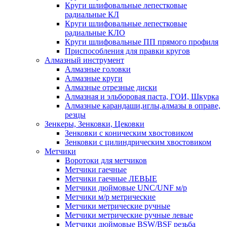
Круги шлифовальные лепестковые
радиальные КЛ
Круги шлифовальные лепестковые
радиальные КЛО
Круги шлифовальные ПП прямого профиля
Приспособления для правки кругов
Алмазный инструмент
Алмазные головки
Алмазные круги
Алмазные отрезные диски
Алмазная и эльборовая паста, ГОИ, Шкурка
Алмазные карандаши,иглы,алмазы в оправе,
резцы
Зенкеры, Зенковки, Цековки
Зенковки с коническим хвостовиком
Зенковки с цилиндрическим хвостовиком
Метчики
Воротоки для метчиков
Метчики гаечные
Метчики гаечные ЛЕВЫЕ
Метчики дюймовые UNC/UNF м/р
Метчики м/р метрические
Метчики метрические ручные
Метчики метрические ручные левые
Метчики дюймовые BSW/BSF резьба