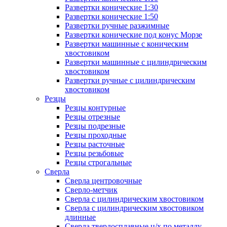
Развертки конические 1:30
Развертки конические 1:50
Развертки ручные разжимные
Развертки конические под конус Морзе
Развертки машинные с коническим
хвостовиком
Развертки машинные с цилиндрическим
хвостовиком
Развертки ручные с цилиндрическим
хвостовиком
Резцы
Резцы контурные
Резцы отрезные
Резцы подрезные
Резцы проходные
Резцы расточные
Резцы резьбовые
Резцы строгальные
Сверла
Сверла центровочные
Сверло-метчик
Сверла с цилиндрическим хвостовиком
Сверла с цилиндрическим хвостовиком
длинные
Сверла твердосплавные ц/х по металлу