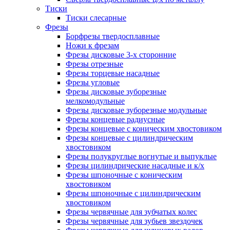
Тиски
Тиски слесарные
Фрезы
Борфрезы твердосплавные
Ножи к фрезам
Фрезы дисковые 3-х сторонние
Фрезы отрезные
Фрезы торцевые насадные
Фрезы угловые
Фрезы дисковые зуборезные
мелкомодульные
Фрезы дисковые зуборезные модульные
Фрезы концевые радиусные
Фрезы концевые с коническим хвостовиком
Фрезы концевые с цилиндрическим
хвостовиком
Фрезы полукруглые вогнутые и выпуклые
Фрезы цилиндрические насадные и к/х
Фрезы шпоночные с коническим
хвостовиком
Фрезы шпоночные с цилиндрическим
хвостовиком
Фрезы червячные для зубчатых колес
Фрезы червячные для зубьев звездочек