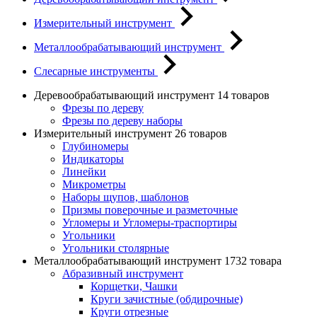
Измерительный инструмент
Металлообрабатывающий инструмент
Слесарные инструменты
Деревообрабатывающий инструмент
14 товаров
Фрезы по дереву
Фрезы по дереву наборы
Измерительный инструмент
26 товаров
Глубиномеры
Индикаторы
Линейки
Микрометры
Наборы щупов, шаблонов
Призмы поверочные и разметочные
Угломеры и Угломеры-траспортиры
Угольники
Угольники столярные
Металлообрабатывающий инструмент
1732 товара
Абразивный инструмент
Корщетки, Чашки
Круги зачистные (обдирочные)
Круги отрезные