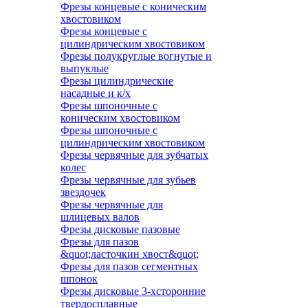
Фрезы концевые с коническим
хвостовиком
Фрезы концевые с
цилиндрическим хвостовиком
Фрезы полукруглые вогнутые и
выпуклые
Фрезы цилиндрические
насадные и к/х
Фрезы шпоночные с
коническим хвостовиком
Фрезы шпоночные с
цилиндрическим хвостовиком
Фрезы червячные для зубчатых
колес
Фрезы червячные для зубьев
звездочек
Фрезы червячные для
шлицевых валов
Фрезы дисковые пазовые
Фрезы для пазов
&quot;ласточкин хвост&quot;
Фрезы для пазов сегментных
шпонок
Фрезы дисковые 3-хсторонние
твердосплавные