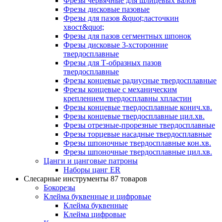
Фрезы червячные для шлицевых валов
Фрезы дисковые пазовые
Фрезы для пазов &quot;ласточкин
хвост&quot;
Фрезы для пазов сегментных шпонок
Фрезы дисковые 3-хсторонние
твердосплавные
Фрезы для Т-образных пазов
твердосплавные
Фрезы концевые радиусные твердосплавные
Фрезы концевые с механическим
креплением твердосплавны хпластин
Фрезы концевые твердосплавные конич.хв.
Фрезы концевые твердосплавные цил.хв.
Фрезы отрезные-прорезные твердосплавные
Фрезы торцевые насадные твердосплавные
Фрезы шпоночные твердосплавные кон.хв.
Фрезы шпоночные твердосплавные цил.хв.
Цанги и цанговые патроны
Наборы цанг ER
Слесарные инструменты
87 товаров
Бокорезы
Клейма буквенные и цифровые
Клейма буквенные
Клейма цифровые