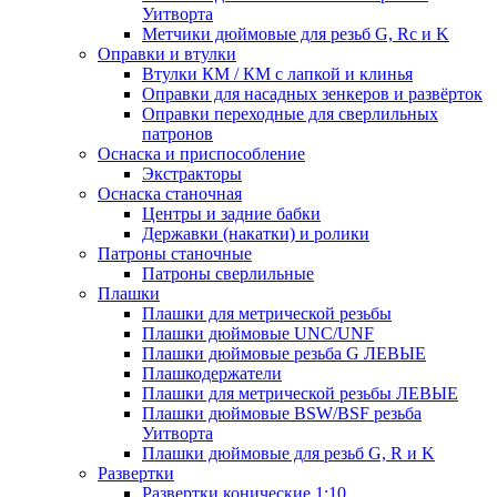
Уитворта
Метчики дюймовые для резьб G, Rc и K
Оправки и втулки
Втулки КМ / КМ с лапкой и клинья
Оправки для насадных зенкеров и развёрток
Оправки переходные для сверлильных
патронов
Оснаска и приспособление
Экстракторы
Оснаска станочная
Центры и задние бабки
Державки (накатки) и ролики
Патроны станочные
Патроны сверлильные
Плашки
Плашки для метрической резьбы
Плашки дюймовые UNC/UNF
Плашки дюймовые резьба G ЛЕВЫЕ
Плашкодержатели
Плашки для метрической резьбы ЛЕВЫЕ
Плашки дюймовые BSW/BSF резьба
Уитворта
Плашки дюймовые для резьб G, R и K
Развертки
Развертки конические 1:10