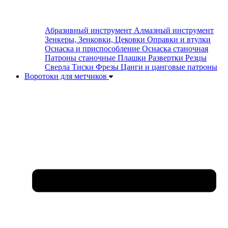
Абразивный инструмент
Алмазный инструмент
Зенкеры, Зенковки, Цековки
Оправки и втулки
Оснаска и приспособление
Оснаска станочная
Патроны станочные
Плашки
Развертки
Резцы
Сверла
Тиски
Фрезы
Цанги и цанговые патроны
Воротоки для метчиков