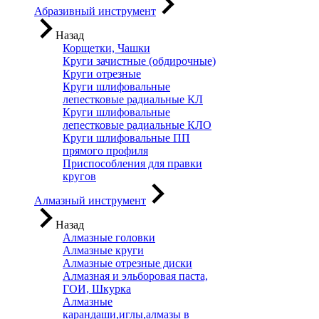
Абразивный инструмент
Назад
Корщетки, Чашки
Круги зачистные (обдирочные)
Круги отрезные
Круги шлифовальные
лепестковые радиальные КЛ
Круги шлифовальные
лепестковые радиальные КЛО
Круги шлифовальные ПП
прямого профиля
Приспособления для правки
кругов
Алмазный инструмент
Назад
Алмазные головки
Алмазные круги
Алмазные отрезные диски
Алмазная и эльборовая паста,
ГОИ, Шкурка
Алмазные
карандаши,иглы,алмазы в