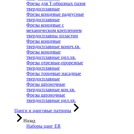
Фрезы для Т-образных пазов
твердосплавные
Фрезы концевые радиусные
твердосплавные
Фрезы концевые с
механическим креплением
твердосплавны хпластин
Фрезы концевые
твердосплавные конич.хв.
Фрезы концевые
твердосплавные цил.хв.
Фрезы отрезные-прорезные
твердосплавные
Фрезы торцевые насадные
твердосплавные
Фрезы шпоночные
твердосплавные кон.хв.
Фрезы шпоночные
твердосплавные цил.хв.
Цанги и цанговые патроны
Назад
Наборы цанг ER