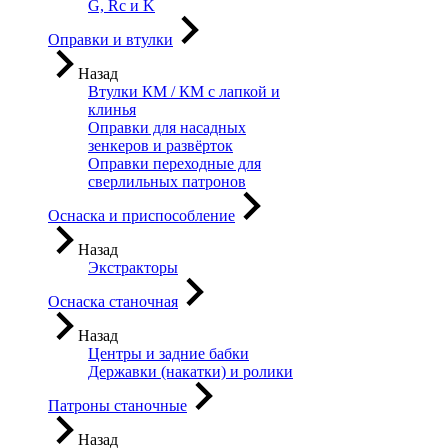
G, Rc и K
Оправки и втулки
Назад
Втулки КМ / КМ с лапкой и
клинья
Оправки для насадных
зенкеров и развёрток
Оправки переходные для
сверлильных патронов
Оснаска и приспособление
Назад
Экстракторы
Оснаска станочная
Назад
Центры и задние бабки
Державки (накатки) и ролики
Патроны станочные
Назад