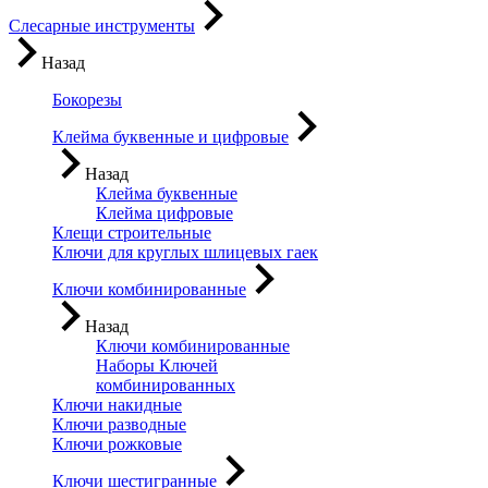
Слесарные инструменты
Назад
Бокорезы
Клейма буквенные и цифровые
Назад
Клейма буквенные
Клейма цифровые
Клещи строительные
Ключи для круглых шлицевых гаек
Ключи комбинированные
Назад
Ключи комбинированные
Наборы Ключей
комбинированных
Ключи накидные
Ключи разводные
Ключи рожковые
Ключи шестигранные