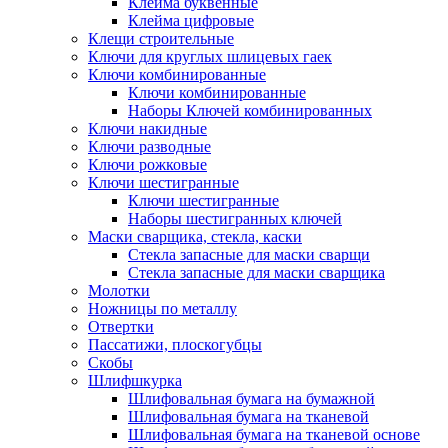
Клейма буквенные
Клейма цифровые
Клещи строительные
Ключи для круглых шлицевых гаек
Ключи комбинированные
Ключи комбинированные
Наборы Ключей комбинированных
Ключи накидные
Ключи разводные
Ключи рожковые
Ключи шестигранные
Ключи шестигранные
Наборы шестигранных ключей
Маски сварщика, стекла, каски
Стекла запасные для маски сварщи
Стекла запасные для маски сварщика
Молотки
Ножницы по металлу
Отвертки
Пассатижи, плоскогубцы
Скобы
Шлифшкурка
Шлифовальная бумага на бумажной
Шлифовальная бумага на тканевой
Шлифовальная бумага на тканевой основе