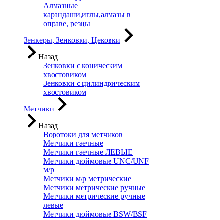
Алмазные
карандаши,иглы,алмазы в
оправе, резцы
Зенкеры, Зенковки, Цековки
Назад
Зенковки с коническим
хвостовиком
Зенковки с цилиндрическим
хвостовиком
Метчики
Назад
Воротоки для метчиков
Метчики гаечные
Метчики гаечные ЛЕВЫЕ
Метчики дюймовые UNC/UNF
м/р
Метчики м/р метрические
Метчики метрические ручные
Метчики метрические ручные
левые
Метчики дюймовые BSW/BSF