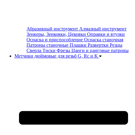
Абразивный инструмент
Алмазный инструмент
Зенкеры, Зенковки, Цековки
Оправки и втулки
Оснаска и приспособление
Оснаска станочная
Патроны станочные
Плашки
Развертки
Резцы
Сверла
Тиски
Фрезы
Цанги и цанговые патроны
Метчики дюймовые для резьб G, Rc и K