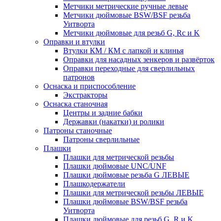
Метчики метрические ручные левые
Метчики дюймовые BSW/BSF резьба
Уитворта
Метчики дюймовые для резьб G, Rc и K
Оправки и втулки
Втулки КМ / КМ с лапкой и клинья
Оправки для насадных зенкеров и развёрток
Оправки переходные для сверлильных
патронов
Оснаска и приспособление
Экстракторы
Оснаска станочная
Центры и задние бабки
Державки (накатки) и ролики
Патроны станочные
Патроны сверлильные
Плашки
Плашки для метрической резьбы
Плашки дюймовые UNC/UNF
Плашки дюймовые резьба G ЛЕВЫЕ
Плашкодержатели
Плашки для метрической резьбы ЛЕВЫЕ
Плашки дюймовые BSW/BSF резьба
Уитворта
Плашки дюймовые для резьб G, R и K