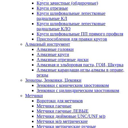
Круги зачистные (обдирочные)
Круги отрезные
Круги шлифовальные лепестковые
радиальные КЛ
Круги шлифовальные лепестковые
радиальные КЛО
Круги шлифовальные ПП прямого профиля
Приспособления для правки кругов
Алмазный инструмент
Алмазные головки
Алмазные круги
Алмазные отрезные диски
Алмазная и эльборовая паста, ГОИ, Шкурка
Алмазные карандаши,иглы,алмазы в оправе,
резцы
Зенкеры, Зенковки, Цековки
Зенковки с коническим хвостовиком
Зенковки с цилиндрическим хвостовиком
Метчики
Воротоки для метчиков
Метчики гаечные
Метчики гаечные ЛЕВЫЕ
Метчики дюймовые UNC/UNF м/р
Метчики м/р метрические
Метчики метрические ручные