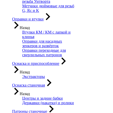
резьба Уитворта
Метчики дюймовые для резьб
G, Rc и K
Оправки и втулки
Назад
Втулки КМ / КМ с лапкой и
клинья
Оправки для насадных
зенкеров и развёрток
Оправки переходные для
сверлильных патронов
Оснаска и приспособление
Назад
Экстракторы
Оснаска станочная
Назад
Центры и задние бабки
Державки (накатки) и ролики
Патроны станочные