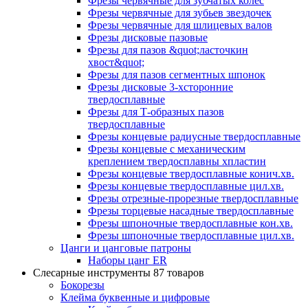
Фрезы червячные для зубчатых колес
Фрезы червячные для зубьев звездочек
Фрезы червячные для шлицевых валов
Фрезы дисковые пазовые
Фрезы для пазов &quot;ласточкин
хвост&quot;
Фрезы для пазов сегментных шпонок
Фрезы дисковые 3-хсторонние
твердосплавные
Фрезы для Т-образных пазов
твердосплавные
Фрезы концевые радиусные твердосплавные
Фрезы концевые с механическим
креплением твердосплавны хпластин
Фрезы концевые твердосплавные конич.хв.
Фрезы концевые твердосплавные цил.хв.
Фрезы отрезные-прорезные твердосплавные
Фрезы торцевые насадные твердосплавные
Фрезы шпоночные твердосплавные кон.хв.
Фрезы шпоночные твердосплавные цил.хв.
Цанги и цанговые патроны
Наборы цанг ER
Слесарные инструменты
87 товаров
Бокорезы
Клейма буквенные и цифровые