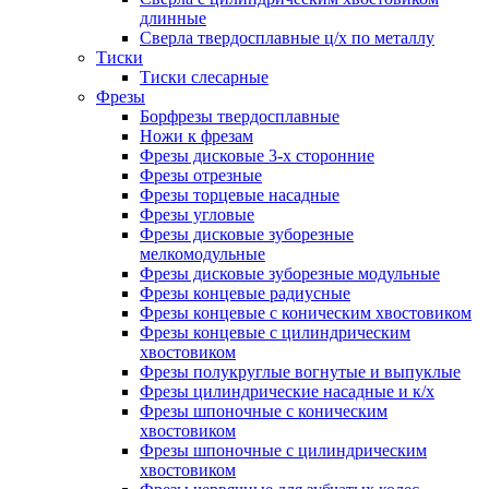
длинные
Сверла твердосплавные ц/х по металлу
Тиски
Тиски слесарные
Фрезы
Борфрезы твердосплавные
Ножи к фрезам
Фрезы дисковые 3-х сторонние
Фрезы отрезные
Фрезы торцевые насадные
Фрезы угловые
Фрезы дисковые зуборезные
мелкомодульные
Фрезы дисковые зуборезные модульные
Фрезы концевые радиусные
Фрезы концевые с коническим хвостовиком
Фрезы концевые с цилиндрическим
хвостовиком
Фрезы полукруглые вогнутые и выпуклые
Фрезы цилиндрические насадные и к/х
Фрезы шпоночные с коническим
хвостовиком
Фрезы шпоночные с цилиндрическим
хвостовиком