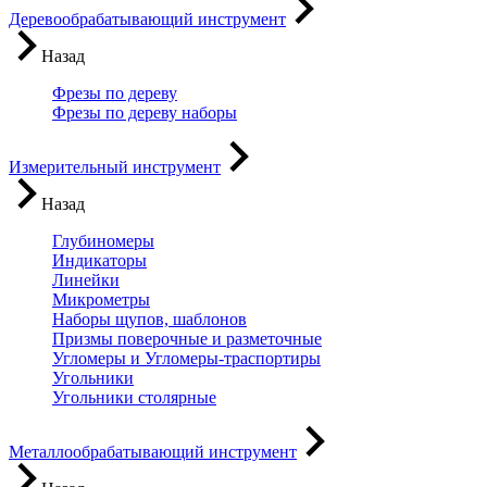
Деревообрабатывающий инструмент
Назад
Фрезы по дереву
Фрезы по дереву наборы
Измерительный инструмент
Назад
Глубиномеры
Индикаторы
Линейки
Микрометры
Наборы щупов, шаблонов
Призмы поверочные и разметочные
Угломеры и Угломеры-траспортиры
Угольники
Угольники столярные
Металлообрабатывающий инструмент