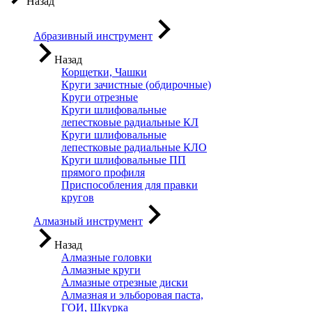
Назад
Абразивный инструмент
Назад
Корщетки, Чашки
Круги зачистные (обдирочные)
Круги отрезные
Круги шлифовальные
лепестковые радиальные КЛ
Круги шлифовальные
лепестковые радиальные КЛО
Круги шлифовальные ПП
прямого профиля
Приспособления для правки
кругов
Алмазный инструмент
Назад
Алмазные головки
Алмазные круги
Алмазные отрезные диски
Алмазная и эльборовая паста,
ГОИ, Шкурка