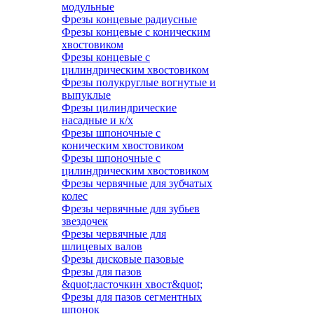
модульные
Фрезы концевые радиусные
Фрезы концевые с коническим
хвостовиком
Фрезы концевые с
цилиндрическим хвостовиком
Фрезы полукруглые вогнутые и
выпуклые
Фрезы цилиндрические
насадные и к/х
Фрезы шпоночные с
коническим хвостовиком
Фрезы шпоночные с
цилиндрическим хвостовиком
Фрезы червячные для зубчатых
колес
Фрезы червячные для зубьев
звездочек
Фрезы червячные для
шлицевых валов
Фрезы дисковые пазовые
Фрезы для пазов
&quot;ласточкин хвост&quot;
Фрезы для пазов сегментных
шпонок