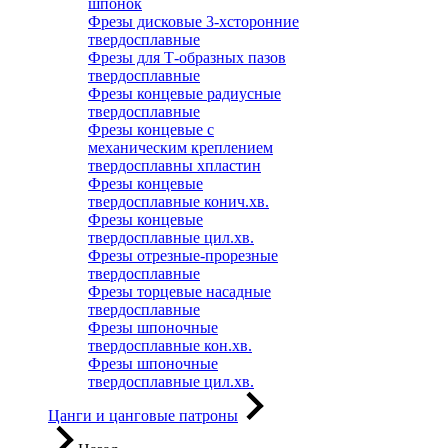
шпонок
Фрезы дисковые 3-хсторонние
твердосплавные
Фрезы для Т-образных пазов
твердосплавные
Фрезы концевые радиусные
твердосплавные
Фрезы концевые с
механическим креплением
твердосплавны хпластин
Фрезы концевые
твердосплавные конич.хв.
Фрезы концевые
твердосплавные цил.хв.
Фрезы отрезные-прорезные
твердосплавные
Фрезы торцевые насадные
твердосплавные
Фрезы шпоночные
твердосплавные кон.хв.
Фрезы шпоночные
твердосплавные цил.хв.
Цанги и цанговые патроны