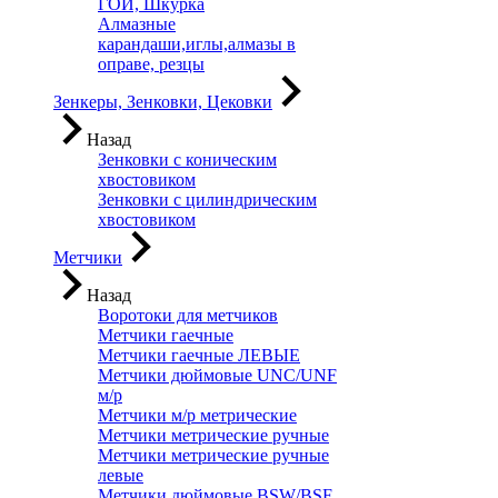
ГОИ, Шкурка
Алмазные
карандаши,иглы,алмазы в
оправе, резцы
Зенкеры, Зенковки, Цековки
Назад
Зенковки с коническим
хвостовиком
Зенковки с цилиндрическим
хвостовиком
Метчики
Назад
Воротоки для метчиков
Метчики гаечные
Метчики гаечные ЛЕВЫЕ
Метчики дюймовые UNC/UNF
м/р
Метчики м/р метрические
Метчики метрические ручные
Метчики метрические ручные
левые
Метчики дюймовые BSW/BSF