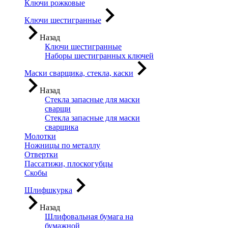
Ключи рожковые
Ключи шестигранные
Назад
Ключи шестигранные
Наборы шестигранных ключей
Маски сварщика, стекла, каски
Назад
Стекла запасные для маски
сварщи
Стекла запасные для маски
сварщика
Молотки
Ножницы по металлу
Отвертки
Пассатижи, плоскогубцы
Скобы
Шлифшкурка
Назад
Шлифовальная бумага на
бумажной