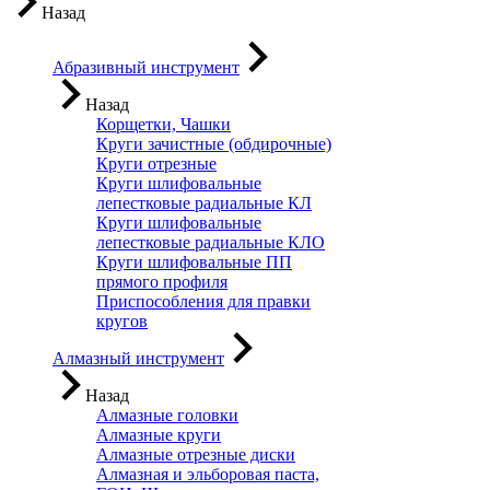
Назад
Абразивный инструмент
Назад
Корщетки, Чашки
Круги зачистные (обдирочные)
Круги отрезные
Круги шлифовальные
лепестковые радиальные КЛ
Круги шлифовальные
лепестковые радиальные КЛО
Круги шлифовальные ПП
прямого профиля
Приспособления для правки
кругов
Алмазный инструмент
Назад
Алмазные головки
Алмазные круги
Алмазные отрезные диски
Алмазная и эльборовая паста,