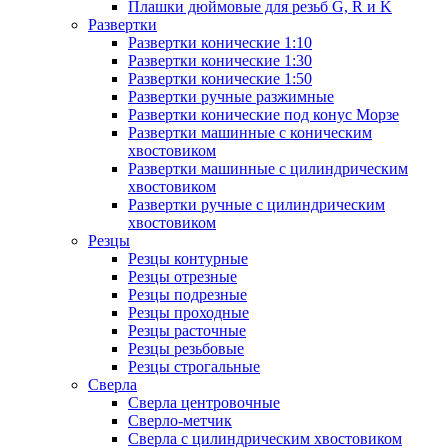
Плашки дюймовые для резьб G, R и K
Развертки
Развертки конические 1:10
Развертки конические 1:30
Развертки конические 1:50
Развертки ручные разжимные
Развертки конические под конус Морзе
Развертки машинные с коническим
хвостовиком
Развертки машинные с цилиндрическим
хвостовиком
Развертки ручные с цилиндрическим
хвостовиком
Резцы
Резцы контурные
Резцы отрезные
Резцы подрезные
Резцы проходные
Резцы расточные
Резцы резьбовые
Резцы строгальные
Сверла
Сверла центровочные
Сверло-метчик
Сверла с цилиндрическим хвостовиком