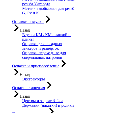
резьба Уитворта
Метчики дюймовые для резьб
G, Rc и K
Оправки и втулки
Назад
Втулки КМ / КМ с лапкой и
клинья
Оправки для насадных
зенкеров и развёрток
Оправки переходные для
сверлильных патронов
Оснаска и приспособление
Назад
Экстракторы
Оснаска станочная
Назад
Центры и задние бабки
Державки (накатки) и ролики