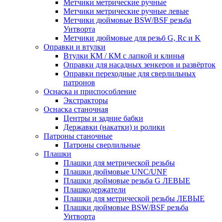
Метчики метрические ручные
Метчики метрические ручные левые
Метчики дюймовые BSW/BSF резьба
Уитворта
Метчики дюймовые для резьб G, Rc и K
Оправки и втулки
Втулки КМ / КМ с лапкой и клинья
Оправки для насадных зенкеров и развёрток
Оправки переходные для сверлильных
патронов
Оснаска и приспособление
Экстракторы
Оснаска станочная
Центры и задние бабки
Державки (накатки) и ролики
Патроны станочные
Патроны сверлильные
Плашки
Плашки для метрической резьбы
Плашки дюймовые UNC/UNF
Плашки дюймовые резьба G ЛЕВЫЕ
Плашкодержатели
Плашки для метрической резьбы ЛЕВЫЕ
Плашки дюймовые BSW/BSF резьба
Уитворта