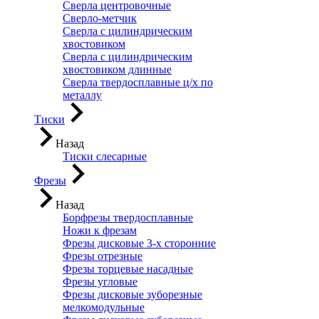
Сверла центровочные
Сверло-метчик
Сверла с цилиндрическим
хвостовиком
Сверла с цилиндрическим
хвостовиком длинные
Сверла твердосплавные ц/х по
металлу
Тиски
Назад
Тиски слесарные
Фрезы
Назад
Борфрезы твердосплавные
Ножи к фрезам
Фрезы дисковые 3-х сторонние
Фрезы отрезные
Фрезы торцевые насадные
Фрезы угловые
Фрезы дисковые зуборезные
мелкомодульные