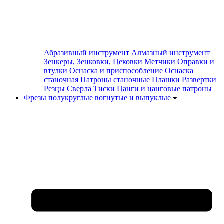
Абразивный инструмент
Алмазный инструмент
Зенкеры, Зенковки, Цековки
Метчики
Оправки и
втулки
Оснаска и приспособление
Оснаска
станочная
Патроны станочные
Плашки
Развертки
Резцы
Сверла
Тиски
Цанги и цанговые патроны
Фрезы полукруглые вогнутые и выпуклые