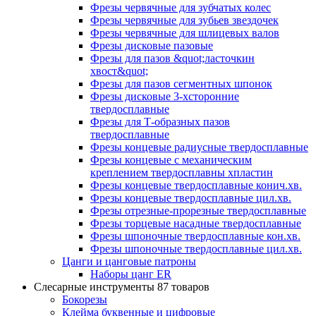
Фрезы червячные для зубчатых колес
Фрезы червячные для зубьев звездочек
Фрезы червячные для шлицевых валов
Фрезы дисковые пазовые
Фрезы для пазов &quot;ласточкин
хвост&quot;
Фрезы для пазов сегментных шпонок
Фрезы дисковые 3-хсторонние
твердосплавные
Фрезы для Т-образных пазов
твердосплавные
Фрезы концевые радиусные твердосплавные
Фрезы концевые с механическим
креплением твердосплавны хпластин
Фрезы концевые твердосплавные конич.хв.
Фрезы концевые твердосплавные цил.хв.
Фрезы отрезные-прорезные твердосплавные
Фрезы торцевые насадные твердосплавные
Фрезы шпоночные твердосплавные кон.хв.
Фрезы шпоночные твердосплавные цил.хв.
Цанги и цанговые патроны
Наборы цанг ER
Слесарные инструменты
87 товаров
Бокорезы
Клейма буквенные и цифровые