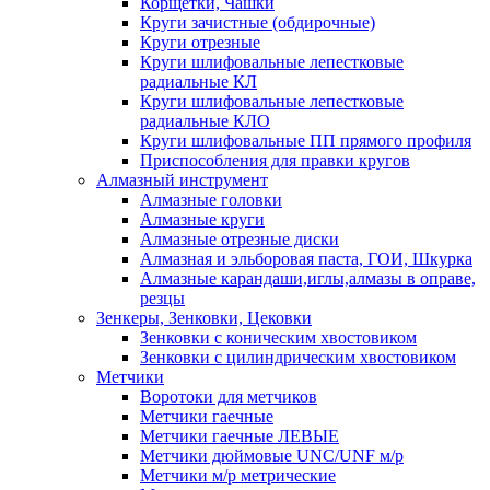
Корщетки, Чашки
Круги зачистные (обдирочные)
Круги отрезные
Круги шлифовальные лепестковые
радиальные КЛ
Круги шлифовальные лепестковые
радиальные КЛО
Круги шлифовальные ПП прямого профиля
Приспособления для правки кругов
Алмазный инструмент
Алмазные головки
Алмазные круги
Алмазные отрезные диски
Алмазная и эльборовая паста, ГОИ, Шкурка
Алмазные карандаши,иглы,алмазы в оправе,
резцы
Зенкеры, Зенковки, Цековки
Зенковки с коническим хвостовиком
Зенковки с цилиндрическим хвостовиком
Метчики
Воротоки для метчиков
Метчики гаечные
Метчики гаечные ЛЕВЫЕ
Метчики дюймовые UNC/UNF м/р
Метчики м/р метрические