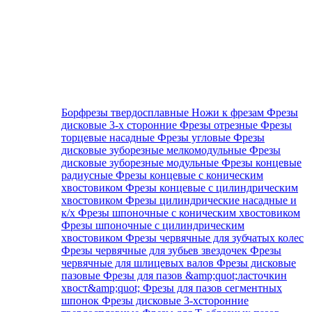
Борфрезы твердосплавные
Ножи к фрезам
Фрезы
дисковые 3-х сторонние
Фрезы отрезные
Фрезы
торцевые насадные
Фрезы угловые
Фрезы
дисковые зуборезные мелкомодульные
Фрезы
дисковые зуборезные модульные
Фрезы концевые
радиусные
Фрезы концевые с коническим
хвостовиком
Фрезы концевые с цилиндрическим
хвостовиком
Фрезы цилиндрические насадные и
к/х
Фрезы шпоночные с коническим хвостовиком
Фрезы шпоночные с цилиндрическим
хвостовиком
Фрезы червячные для зубчатых колес
Фрезы червячные для зубьев звездочек
Фрезы
червячные для шлицевых валов
Фрезы дисковые
пазовые
Фрезы для пазов &amp;quot;ласточкин
хвост&amp;quot;
Фрезы для пазов сегментных
шпонок
Фрезы дисковые 3-хсторонние