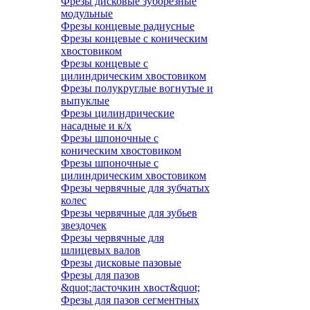
Фрезы дисковые зуборезные
модульные
Фрезы концевые радиусные
Фрезы концевые с коническим
хвостовиком
Фрезы концевые с
цилиндрическим хвостовиком
Фрезы полукруглые вогнутые и
выпуклые
Фрезы цилиндрические
насадные и к/х
Фрезы шпоночные с
коническим хвостовиком
Фрезы шпоночные с
цилиндрическим хвостовиком
Фрезы червячные для зубчатых
колес
Фрезы червячные для зубьев
звездочек
Фрезы червячные для
шлицевых валов
Фрезы дисковые пазовые
Фрезы для пазов
&quot;ласточкин хвост&quot;
Фрезы для пазов сегментных