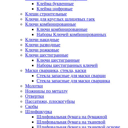
Клейма буквенные
Клейма цифровые
Клещи строительные
Ключи для круглых шлицевых гаек
Ключи комбинированные
Ключи комбинированные
Наборы Ключей комбинированных
Ключи накидные
Ключи разводные
Ключи рожковые
Ключи шестигранные
Ключи шестигранные
Наборы шестигранных ключей
Маски сварщика, стекла, каски
Стекла запасные для маски сварщи
Стекла запасные для маски сварщика
Молотки
Ножницы по металлу
Отвертки
Пассатижи, плоскогубцы
Скобы
Шлифшкурка
Шлифовальная бумага на бумажной
Шлифовальная бумага на тканевой
Шлифовальная бумага на тканевой основе