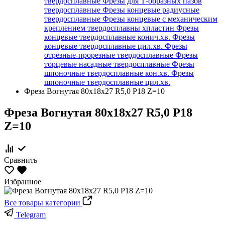
твердосплавные
Фрезы для Т-образных пазов
твердосплавные
Фрезы концевые радиусные
твердосплавные
Фрезы концевые с механическим
креплением твердосплавны хпластин
Фрезы
концевые твердосплавные конич.хв.
Фрезы
концевые твердосплавные цил.хв.
Фрезы
отрезные-прорезные твердосплавные
Фрезы
торцевые насадные твердосплавные
Фрезы
шпоночные твердосплавные кон.хв.
Фрезы
шпоночные твердосплавные цил.хв.
Фреза Вогнутая 80х18х27 R5,0 Р18 Z=10
Фреза Вогнутая 80х18х27 R5,0 Р18
Z=10
Сравнить
Избранное
Все товары категории
Telegram