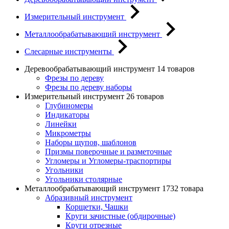
Измерительный инструмент
Металлообрабатывающий инструмент
Слесарные инструменты
Деревообрабатывающий инструмент
14 товаров
Фрезы по дереву
Фрезы по дереву наборы
Измерительный инструмент
26 товаров
Глубиномеры
Индикаторы
Линейки
Микрометры
Наборы щупов, шаблонов
Призмы поверочные и разметочные
Угломеры и Угломеры-траспортиры
Угольники
Угольники столярные
Металлообрабатывающий инструмент
1732 товара
Абразивный инструмент
Корщетки, Чашки
Круги зачистные (обдирочные)
Круги отрезные