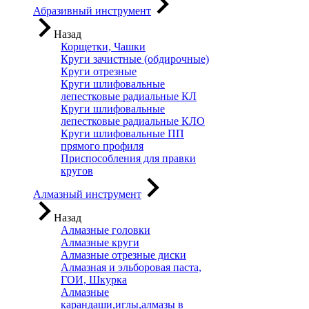
Абразивный инструмент
Назад
Корщетки, Чашки
Круги зачистные (обдирочные)
Круги отрезные
Круги шлифовальные
лепестковые радиальные КЛ
Круги шлифовальные
лепестковые радиальные КЛО
Круги шлифовальные ПП
прямого профиля
Приспособления для правки
кругов
Алмазный инструмент
Назад
Алмазные головки
Алмазные круги
Алмазные отрезные диски
Алмазная и эльборовая паста,
ГОИ, Шкурка
Алмазные
карандаши,иглы,алмазы в