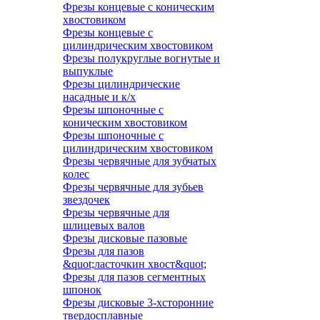
Фрезы концевые с коническим
хвостовиком
Фрезы концевые с
цилиндрическим хвостовиком
Фрезы полукруглые вогнутые и
выпуклые
Фрезы цилиндрические
насадные и к/х
Фрезы шпоночные с
коническим хвостовиком
Фрезы шпоночные с
цилиндрическим хвостовиком
Фрезы червячные для зубчатых
колес
Фрезы червячные для зубьев
звездочек
Фрезы червячные для
шлицевых валов
Фрезы дисковые пазовые
Фрезы для пазов
&quot;ласточкин хвост&quot;
Фрезы для пазов сегментных
шпонок
Фрезы дисковые 3-хсторонние
твердосплавные