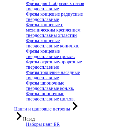
Фрезы для Т-образных пазов
твердосплавные
Фрезы концевые радиусные
твердосплавные
Фрезы концевые с
механическим креплением
твердосплавны хпластин
Фрезы концевые
твердосплавные конич.хв.
Фрезы концевые
твердосплавные цил.хв.
Фрезы отрезные-прорезные
твердосплавные
Фрезы торцевые насадные
твердосплавные
Фрезы шпоночные
твердосплавные кон.хв.
Фрезы шпоночные
твердосплавные цил.хв.
Цанги и цанговые патроны
Назад
Наборы цанг ER