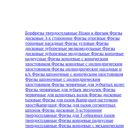
Борфрезы твердосплавные
Ножи к фрезам
Фрезы
дисковые 3-х сторонние
Фрезы отрезные
Фрезы
торцевые насадные
Фрезы угловые
Фрезы
дисковые зуборезные мелкомодульные
Фрезы
дисковые зуборезные модульные
Фрезы концевые
радиусные
Фрезы концевые с коническим
хвостовиком
Фрезы концевые с цилиндрическим
хвостовиком
Фрезы цилиндрические насадные и
к/х
Фрезы шпоночные с коническим хвостовиком
Фрезы шпоночные с цилиндрическим
хвостовиком
Фрезы червячные для зубчатых колес
Фрезы червячные для зубьев звездочек
Фрезы
червячные для шлицевых валов
Фрезы дисковые
пазовые
Фрезы для пазов &amp;quot;ласточкин
хвост&amp;quot;
Фрезы для пазов сегментных
шпонок
Фрезы дисковые 3-хсторонние
твердосплавные
Фрезы для Т-образных пазов
твердосплавные
Фрезы концевые радиусные
твердосплавные
Фрезы концевые с механическим