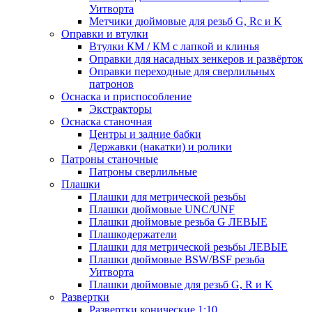
Уитворта
Метчики дюймовые для резьб G, Rc и K
Оправки и втулки
Втулки КМ / КМ с лапкой и клинья
Оправки для насадных зенкеров и развёрток
Оправки переходные для сверлильных
патронов
Оснаска и приспособление
Экстракторы
Оснаска станочная
Центры и задние бабки
Державки (накатки) и ролики
Патроны станочные
Патроны сверлильные
Плашки
Плашки для метрической резьбы
Плашки дюймовые UNC/UNF
Плашки дюймовые резьба G ЛЕВЫЕ
Плашкодержатели
Плашки для метрической резьбы ЛЕВЫЕ
Плашки дюймовые BSW/BSF резьба
Уитворта
Плашки дюймовые для резьб G, R и K
Развертки
Развертки конические 1:10