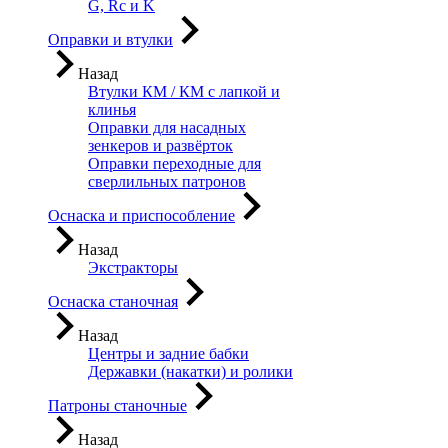
G, Rc и K
Оправки и втулки
Назад
Втулки КМ / КМ с лапкой и
клинья
Оправки для насадных
зенкеров и развёрток
Оправки переходные для
сверлильных патронов
Оснаска и приспособление
Назад
Экстракторы
Оснаска станочная
Назад
Центры и задние бабки
Державки (накатки) и ролики
Патроны станочные
Назад