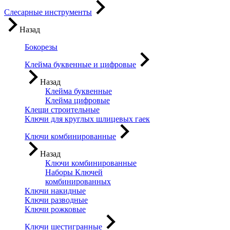
Слесарные инструменты
Назад
Бокорезы
Клейма буквенные и цифровые
Назад
Клейма буквенные
Клейма цифровые
Клещи строительные
Ключи для круглых шлицевых гаек
Ключи комбинированные
Назад
Ключи комбинированные
Наборы Ключей
комбинированных
Ключи накидные
Ключи разводные
Ключи рожковые
Ключи шестигранные