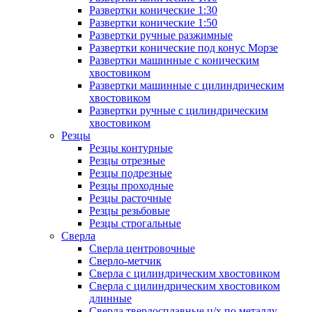
Развертки конические 1:30
Развертки конические 1:50
Развертки ручные разжимные
Развертки конические под конус Морзе
Развертки машинные с коническим
хвостовиком
Развертки машинные с цилиндрическим
хвостовиком
Развертки ручные с цилиндрическим
хвостовиком
Резцы
Резцы контурные
Резцы отрезные
Резцы подрезные
Резцы проходные
Резцы расточные
Резцы резьбовые
Резцы строгальные
Сверла
Сверла центровочные
Сверло-метчик
Сверла с цилиндрическим хвостовиком
Сверла с цилиндрическим хвостовиком
длинные
Сверла твердосплавные ц/х по металлу