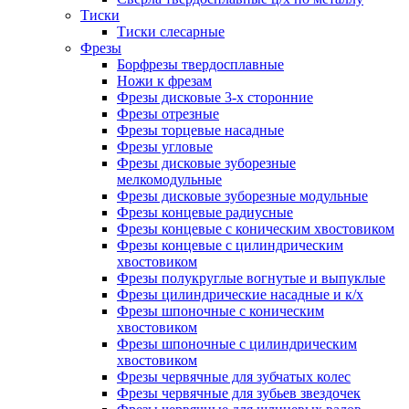
Тиски
Тиски слесарные
Фрезы
Борфрезы твердосплавные
Ножи к фрезам
Фрезы дисковые 3-х сторонние
Фрезы отрезные
Фрезы торцевые насадные
Фрезы угловые
Фрезы дисковые зуборезные
мелкомодульные
Фрезы дисковые зуборезные модульные
Фрезы концевые радиусные
Фрезы концевые с коническим хвостовиком
Фрезы концевые с цилиндрическим
хвостовиком
Фрезы полукруглые вогнутые и выпуклые
Фрезы цилиндрические насадные и к/х
Фрезы шпоночные с коническим
хвостовиком
Фрезы шпоночные с цилиндрическим
хвостовиком
Фрезы червячные для зубчатых колес
Фрезы червячные для зубьев звездочек