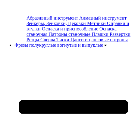
Абразивный инструмент
Алмазный инструмент
Зенкеры, Зенковки, Цековки
Метчики
Оправки и
втулки
Оснаска и приспособление
Оснаска
станочная
Патроны станочные
Плашки
Развертки
Резцы
Сверла
Тиски
Цанги и цанговые патроны
Фрезы полукруглые вогнутые и выпуклые