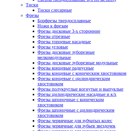
Тиски
Тиски слесарные
Фрезы
Борфрезы твердосплавные
Ножи к фрезам
Фрезы дисковые 3-х сторонние
Фрезы отрезные
Фрезы торцевые насадные
Фрезы угловые
Фрезы дисковые зуборезные
мелкомодульные
Фрезы дисковые зуборезные модульные
Фрезы концевые радиусные
Фрезы концевые с коническим хвостовиком
Фрезы концевые с цилиндрическим
хвостовиком
Фрезы полукруглые вогнутые и выпуклые
Фрезы цилиндрические насадные и к/х
Фрезы шпоночные с коническим
хвостовиком
Фрезы шпоночные с цилиндрическим
хвостовиком
Фрезы червячные для зубчатых колес
Фрезы червячные для зубьев звездочек