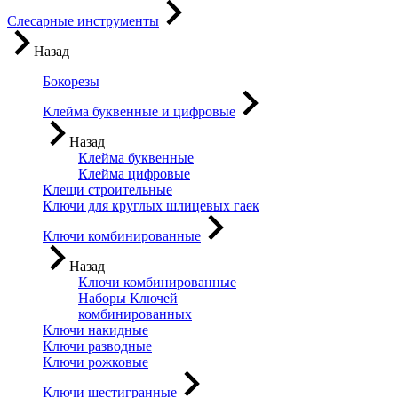
Слесарные инструменты
Назад
Бокорезы
Клейма буквенные и цифровые
Назад
Клейма буквенные
Клейма цифровые
Клещи строительные
Ключи для круглых шлицевых гаек
Ключи комбинированные
Назад
Ключи комбинированные
Наборы Ключей
комбинированных
Ключи накидные
Ключи разводные
Ключи рожковые
Ключи шестигранные