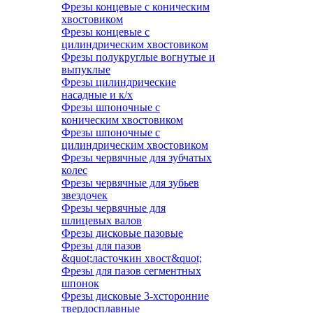
Фрезы концевые с коническим
хвостовиком
Фрезы концевые с
цилиндрическим хвостовиком
Фрезы полукруглые вогнутые и
выпуклые
Фрезы цилиндрические
насадные и к/х
Фрезы шпоночные с
коническим хвостовиком
Фрезы шпоночные с
цилиндрическим хвостовиком
Фрезы червячные для зубчатых
колес
Фрезы червячные для зубьев
звездочек
Фрезы червячные для
шлицевых валов
Фрезы дисковые пазовые
Фрезы для пазов
&quot;ласточкин хвост&quot;
Фрезы для пазов сегментных
шпонок
Фрезы дисковые 3-хсторонние
твердосплавные