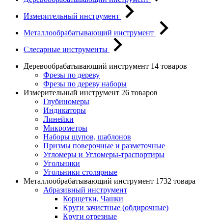
Измерительный инструмент
Металлообрабатывающий инструмент
Слесарные инструменты
Деревообрабатывающий инструмент
14 товаров
Фрезы по дереву
Фрезы по дереву наборы
Измерительный инструмент
26 товаров
Глубиномеры
Индикаторы
Линейки
Микрометры
Наборы щупов, шаблонов
Призмы поверочные и разметочные
Угломеры и Угломеры-траспортиры
Угольники
Угольники столярные
Металлообрабатывающий инструмент
1732 товара
Абразивный инструмент
Корщетки, Чашки
Круги зачистные (обдирочные)
Круги отрезные