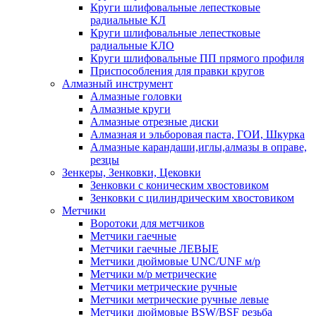
Круги шлифовальные лепестковые
радиальные КЛ
Круги шлифовальные лепестковые
радиальные КЛО
Круги шлифовальные ПП прямого профиля
Приспособления для правки кругов
Алмазный инструмент
Алмазные головки
Алмазные круги
Алмазные отрезные диски
Алмазная и эльборовая паста, ГОИ, Шкурка
Алмазные карандаши,иглы,алмазы в оправе,
резцы
Зенкеры, Зенковки, Цековки
Зенковки с коническим хвостовиком
Зенковки с цилиндрическим хвостовиком
Метчики
Воротоки для метчиков
Метчики гаечные
Метчики гаечные ЛЕВЫЕ
Метчики дюймовые UNC/UNF м/р
Метчики м/р метрические
Метчики метрические ручные
Метчики метрические ручные левые
Метчики дюймовые BSW/BSF резьба