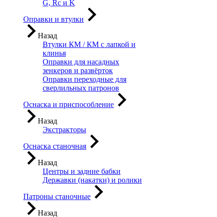
G, Rc и K
Оправки и втулки
Назад
Втулки КМ / КМ с лапкой и
клинья
Оправки для насадных
зенкеров и развёрток
Оправки переходные для
сверлильных патронов
Оснаска и приспособление
Назад
Экстракторы
Оснаска станочная
Назад
Центры и задние бабки
Державки (накатки) и ролики
Патроны станочные
Назад