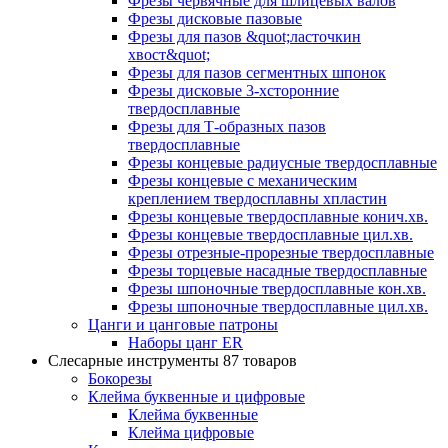
Фрезы червячные для шлицевых валов
Фрезы дисковые пазовые
Фрезы для пазов &quot;ласточкин
хвост&quot;
Фрезы для пазов сегментных шпонок
Фрезы дисковые 3-хсторонние
твердосплавные
Фрезы для Т-образных пазов
твердосплавные
Фрезы концевые радиусные твердосплавные
Фрезы концевые с механическим
креплением твердосплавны хпластин
Фрезы концевые твердосплавные конич.хв.
Фрезы концевые твердосплавные цил.хв.
Фрезы отрезные-прорезные твердосплавные
Фрезы торцевые насадные твердосплавные
Фрезы шпоночные твердосплавные кон.хв.
Фрезы шпоночные твердосплавные цил.хв.
Цанги и цанговые патроны
Наборы цанг ER
Слесарные инструменты
87 товаров
Бокорезы
Клейма буквенные и цифровые
Клейма буквенные
Клейма цифровые