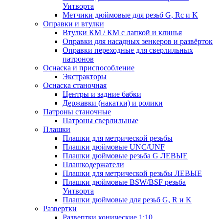
Уитворта
Метчики дюймовые для резьб G, Rc и K
Оправки и втулки
Втулки КМ / КМ с лапкой и клинья
Оправки для насадных зенкеров и развёрток
Оправки переходные для сверлильных
патронов
Оснаска и приспособление
Экстракторы
Оснаска станочная
Центры и задние бабки
Державки (накатки) и ролики
Патроны станочные
Патроны сверлильные
Плашки
Плашки для метрической резьбы
Плашки дюймовые UNC/UNF
Плашки дюймовые резьба G ЛЕВЫЕ
Плашкодержатели
Плашки для метрической резьбы ЛЕВЫЕ
Плашки дюймовые BSW/BSF резьба
Уитворта
Плашки дюймовые для резьб G, R и K
Развертки
Развертки конические 1:10