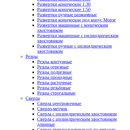
Развертки конические 1:30
Развертки конические 1:50
Развертки ручные разжимные
Развертки конические под конус Морзе
Развертки машинные с коническим
хвостовиком
Развертки машинные с цилиндрическим
хвостовиком
Развертки ручные с цилиндрическим
хвостовиком
Резцы
Резцы контурные
Резцы отрезные
Резцы подрезные
Резцы проходные
Резцы расточные
Резцы резьбовые
Резцы строгальные
Сверла
Сверла центровочные
Сверло-метчик
Сверла с цилиндрическим хвостовиком
Сверла с цилиндрическим хвостовиком
длинные
Сверла твердосплавные ц/х по металлу