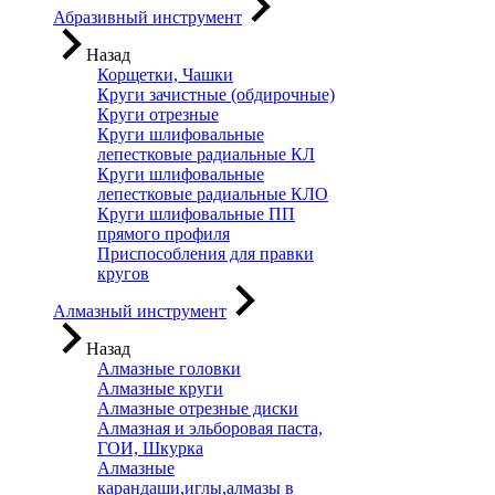
Абразивный инструмент
Назад
Корщетки, Чашки
Круги зачистные (обдирочные)
Круги отрезные
Круги шлифовальные
лепестковые радиальные КЛ
Круги шлифовальные
лепестковые радиальные КЛО
Круги шлифовальные ПП
прямого профиля
Приспособления для правки
кругов
Алмазный инструмент
Назад
Алмазные головки
Алмазные круги
Алмазные отрезные диски
Алмазная и эльборовая паста,
ГОИ, Шкурка
Алмазные
карандаши,иглы,алмазы в