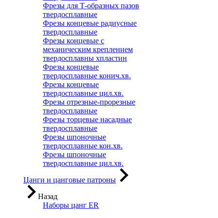
Фрезы для Т-образных пазов
твердосплавные
Фрезы концевые радиусные
твердосплавные
Фрезы концевые с
механическим креплением
твердосплавны хпластин
Фрезы концевые
твердосплавные конич.хв.
Фрезы концевые
твердосплавные цил.хв.
Фрезы отрезные-прорезные
твердосплавные
Фрезы торцевые насадные
твердосплавные
Фрезы шпоночные
твердосплавные кон.хв.
Фрезы шпоночные
твердосплавные цил.хв.
Цанги и цанговые патроны
Назад
Наборы цанг ER