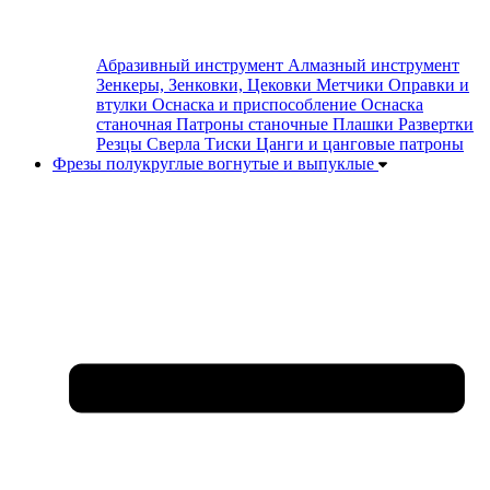
Абразивный инструмент
Алмазный инструмент
Зенкеры, Зенковки, Цековки
Метчики
Оправки и
втулки
Оснаска и приспособление
Оснаска
станочная
Патроны станочные
Плашки
Развертки
Резцы
Сверла
Тиски
Цанги и цанговые патроны
Фрезы полукруглые вогнутые и выпуклые