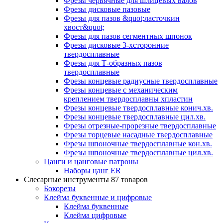
Фрезы червячные для шлицевых валов
Фрезы дисковые пазовые
Фрезы для пазов &quot;ласточкин
хвост&quot;
Фрезы для пазов сегментных шпонок
Фрезы дисковые 3-хсторонние
твердосплавные
Фрезы для Т-образных пазов
твердосплавные
Фрезы концевые радиусные твердосплавные
Фрезы концевые с механическим
креплением твердосплавны хпластин
Фрезы концевые твердосплавные конич.хв.
Фрезы концевые твердосплавные цил.хв.
Фрезы отрезные-прорезные твердосплавные
Фрезы торцевые насадные твердосплавные
Фрезы шпоночные твердосплавные кон.хв.
Фрезы шпоночные твердосплавные цил.хв.
Цанги и цанговые патроны
Наборы цанг ER
Слесарные инструменты
87 товаров
Бокорезы
Клейма буквенные и цифровые
Клейма буквенные
Клейма цифровые