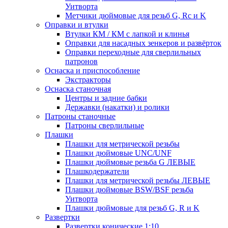
Уитворта
Метчики дюймовые для резьб G, Rc и K
Оправки и втулки
Втулки КМ / КМ с лапкой и клинья
Оправки для насадных зенкеров и развёрток
Оправки переходные для сверлильных
патронов
Оснаска и приспособление
Экстракторы
Оснаска станочная
Центры и задние бабки
Державки (накатки) и ролики
Патроны станочные
Патроны сверлильные
Плашки
Плашки для метрической резьбы
Плашки дюймовые UNC/UNF
Плашки дюймовые резьба G ЛЕВЫЕ
Плашкодержатели
Плашки для метрической резьбы ЛЕВЫЕ
Плашки дюймовые BSW/BSF резьба
Уитворта
Плашки дюймовые для резьб G, R и K
Развертки
Развертки конические 1:10