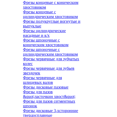
Фрезы концевые с коническим
хвостовиком
Фрезы концевые с
цилиндрическим хвостовиком
Фрезы полукруглые вогнутые и
выпуклые
Фрезы цилиндрические
насадные и к/х
Фрезы шпоночные с
коническим хвостовиком
Фрезы шпоночные с
цилиндрическим хвостовиком
Фрезы червячные для зубчатых
колес
Фрезы червячные для зубьев
звездочек
Фрезы червячные для
шлицевых валов
Фрезы дисковые пазовые
Фрезы для пазов
&quot;ласточкин хвост&quot;
Фрезы для пазов сегментных
шпонок
Фрезы дисковые 3-хсторонние
твердосплавные