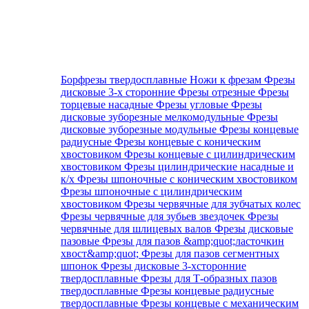
Борфрезы твердосплавные
Ножи к фрезам
Фрезы
дисковые 3-х сторонние
Фрезы отрезные
Фрезы
торцевые насадные
Фрезы угловые
Фрезы
дисковые зуборезные мелкомодульные
Фрезы
дисковые зуборезные модульные
Фрезы концевые
радиусные
Фрезы концевые с коническим
хвостовиком
Фрезы концевые с цилиндрическим
хвостовиком
Фрезы цилиндрические насадные и
к/х
Фрезы шпоночные с коническим хвостовиком
Фрезы шпоночные с цилиндрическим
хвостовиком
Фрезы червячные для зубчатых колес
Фрезы червячные для зубьев звездочек
Фрезы
червячные для шлицевых валов
Фрезы дисковые
пазовые
Фрезы для пазов &amp;quot;ласточкин
хвост&amp;quot;
Фрезы для пазов сегментных
шпонок
Фрезы дисковые 3-хсторонние
твердосплавные
Фрезы для Т-образных пазов
твердосплавные
Фрезы концевые радиусные
твердосплавные
Фрезы концевые с механическим