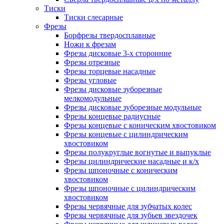
Тиски
Тиски слесарные
Фрезы
Борфрезы твердосплавные
Ножи к фрезам
Фрезы дисковые 3-х сторонние
Фрезы отрезные
Фрезы торцевые насадные
Фрезы угловые
Фрезы дисковые зуборезные
мелкомодульные
Фрезы дисковые зуборезные модульные
Фрезы концевые радиусные
Фрезы концевые с коническим хвостовиком
Фрезы концевые с цилиндрическим
хвостовиком
Фрезы полукруглые вогнутые и выпуклые
Фрезы цилиндрические насадные и к/х
Фрезы шпоночные с коническим
хвостовиком
Фрезы шпоночные с цилиндрическим
хвостовиком
Фрезы червячные для зубчатых колес
Фрезы червячные для зубьев звездочек