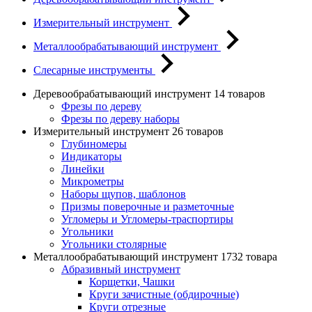
Измерительный инструмент
Металлообрабатывающий инструмент
Слесарные инструменты
Деревообрабатывающий инструмент
14 товаров
Фрезы по дереву
Фрезы по дереву наборы
Измерительный инструмент
26 товаров
Глубиномеры
Индикаторы
Линейки
Микрометры
Наборы щупов, шаблонов
Призмы поверочные и разметочные
Угломеры и Угломеры-траспортиры
Угольники
Угольники столярные
Металлообрабатывающий инструмент
1732 товара
Абразивный инструмент
Корщетки, Чашки
Круги зачистные (обдирочные)
Круги отрезные