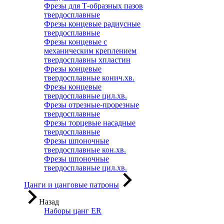
Фрезы для Т-образных пазов
твердосплавные
Фрезы концевые радиусные
твердосплавные
Фрезы концевые с
механическим креплением
твердосплавны хпластин
Фрезы концевые
твердосплавные конич.хв.
Фрезы концевые
твердосплавные цил.хв.
Фрезы отрезные-прорезные
твердосплавные
Фрезы торцевые насадные
твердосплавные
Фрезы шпоночные
твердосплавные кон.хв.
Фрезы шпоночные
твердосплавные цил.хв.
Цанги и цанговые патроны
Назад
Наборы цанг ER