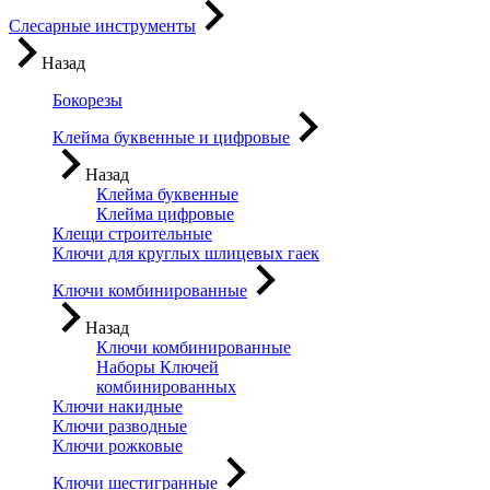
Слесарные инструменты
Назад
Бокорезы
Клейма буквенные и цифровые
Назад
Клейма буквенные
Клейма цифровые
Клещи строительные
Ключи для круглых шлицевых гаек
Ключи комбинированные
Назад
Ключи комбинированные
Наборы Ключей
комбинированных
Ключи накидные
Ключи разводные
Ключи рожковые
Ключи шестигранные