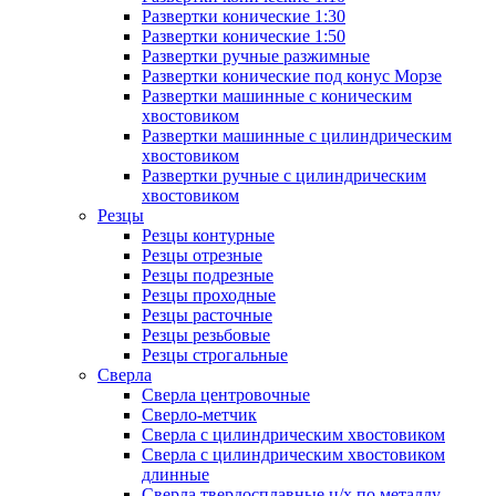
Развертки конические 1:30
Развертки конические 1:50
Развертки ручные разжимные
Развертки конические под конус Морзе
Развертки машинные с коническим
хвостовиком
Развертки машинные с цилиндрическим
хвостовиком
Развертки ручные с цилиндрическим
хвостовиком
Резцы
Резцы контурные
Резцы отрезные
Резцы подрезные
Резцы проходные
Резцы расточные
Резцы резьбовые
Резцы строгальные
Сверла
Сверла центровочные
Сверло-метчик
Сверла с цилиндрическим хвостовиком
Сверла с цилиндрическим хвостовиком
длинные
Сверла твердосплавные ц/х по металлу