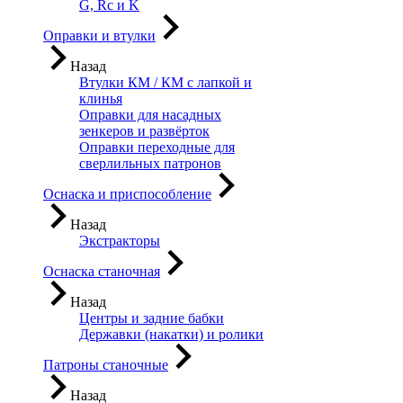
G, Rc и K
Оправки и втулки
Назад
Втулки КМ / КМ с лапкой и
клинья
Оправки для насадных
зенкеров и развёрток
Оправки переходные для
сверлильных патронов
Оснаска и приспособление
Назад
Экстракторы
Оснаска станочная
Назад
Центры и задние бабки
Державки (накатки) и ролики
Патроны станочные
Назад