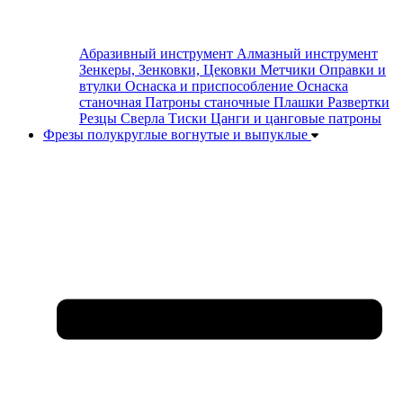
Абразивный инструмент
Алмазный инструмент
Зенкеры, Зенковки, Цековки
Метчики
Оправки и
втулки
Оснаска и приспособление
Оснаска
станочная
Патроны станочные
Плашки
Развертки
Резцы
Сверла
Тиски
Цанги и цанговые патроны
Фрезы полукруглые вогнутые и выпуклые