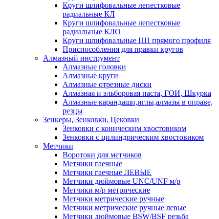
Круги шлифовальные лепестковые
радиальные КЛ
Круги шлифовальные лепестковые
радиальные КЛО
Круги шлифовальные ПП прямого профиля
Приспособления для правки кругов
Алмазный инструмент
Алмазные головки
Алмазные круги
Алмазные отрезные диски
Алмазная и эльборовая паста, ГОИ, Шкурка
Алмазные карандаши,иглы,алмазы в оправе,
резцы
Зенкеры, Зенковки, Цековки
Зенковки с коническим хвостовиком
Зенковки с цилиндрическим хвостовиком
Метчики
Воротоки для метчиков
Метчики гаечные
Метчики гаечные ЛЕВЫЕ
Метчики дюймовые UNC/UNF м/р
Метчики м/р метрические
Метчики метрические ручные
Метчики метрические ручные левые
Метчики дюймовые BSW/BSF резьба