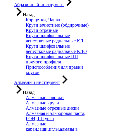
Абразивный инструмент
Назад
Корщетки, Чашки
Круги зачистные (обдирочные)
Круги отрезные
Круги шлифовальные
лепестковые радиальные КЛ
Круги шлифовальные
лепестковые радиальные КЛО
Круги шлифовальные ПП
прямого профиля
Приспособления для правки
кругов
Алмазный инструмент
Назад
Алмазные головки
Алмазные круги
Алмазные отрезные диски
Алмазная и эльборовая паста,
ГОИ, Шкурка
Алмазные
карандаши,иглы,алмазы в