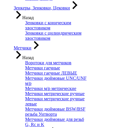
Зенкеры, Зенковки, Цековки
Назад
Зенковки с коническим
хвостовиком
Зенковки с цилиндрическим
хвостовиком
Метчики
Назад
Воротоки для метчиков
Метчики гаечные
Метчики гаечные ЛЕВЫЕ
Метчики дюймовые UNC/UNF
м/р
Метчики м/р метрические
Метчики метрические ручные
Метчики метрические ручные
левые
Метчики дюймовые BSW/BSF
резьба Уитворта
Метчики дюймовые для резьб
G, Rc и K