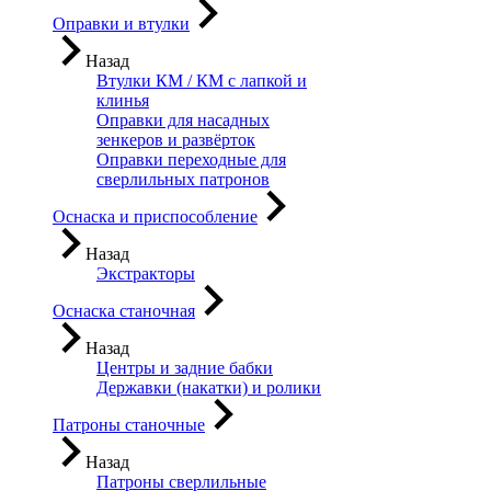
Оправки и втулки
Назад
Втулки КМ / КМ с лапкой и
клинья
Оправки для насадных
зенкеров и развёрток
Оправки переходные для
сверлильных патронов
Оснаска и приспособление
Назад
Экстракторы
Оснаска станочная
Назад
Центры и задние бабки
Державки (накатки) и ролики
Патроны станочные
Назад
Патроны сверлильные