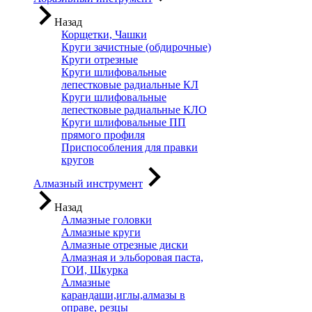
Назад
Корщетки, Чашки
Круги зачистные (обдирочные)
Круги отрезные
Круги шлифовальные
лепестковые радиальные КЛ
Круги шлифовальные
лепестковые радиальные КЛО
Круги шлифовальные ПП
прямого профиля
Приспособления для правки
кругов
Алмазный инструмент
Назад
Алмазные головки
Алмазные круги
Алмазные отрезные диски
Алмазная и эльборовая паста,
ГОИ, Шкурка
Алмазные
карандаши,иглы,алмазы в
оправе, резцы