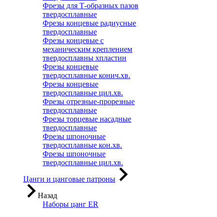
Фрезы для Т-образных пазов
твердосплавные
Фрезы концевые радиусные
твердосплавные
Фрезы концевые с
механическим креплением
твердосплавны хпластин
Фрезы концевые
твердосплавные конич.хв.
Фрезы концевые
твердосплавные цил.хв.
Фрезы отрезные-прорезные
твердосплавные
Фрезы торцевые насадные
твердосплавные
Фрезы шпоночные
твердосплавные кон.хв.
Фрезы шпоночные
твердосплавные цил.хв.
Цанги и цанговые патроны
Назад
Наборы цанг ER