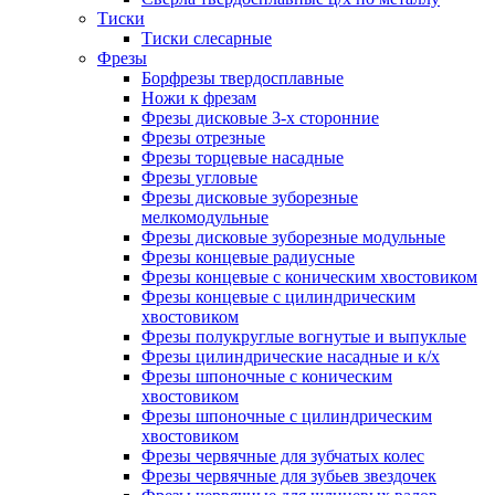
Тиски
Тиски слесарные
Фрезы
Борфрезы твердосплавные
Ножи к фрезам
Фрезы дисковые 3-х сторонние
Фрезы отрезные
Фрезы торцевые насадные
Фрезы угловые
Фрезы дисковые зуборезные
мелкомодульные
Фрезы дисковые зуборезные модульные
Фрезы концевые радиусные
Фрезы концевые с коническим хвостовиком
Фрезы концевые с цилиндрическим
хвостовиком
Фрезы полукруглые вогнутые и выпуклые
Фрезы цилиндрические насадные и к/х
Фрезы шпоночные с коническим
хвостовиком
Фрезы шпоночные с цилиндрическим
хвостовиком
Фрезы червячные для зубчатых колес
Фрезы червячные для зубьев звездочек