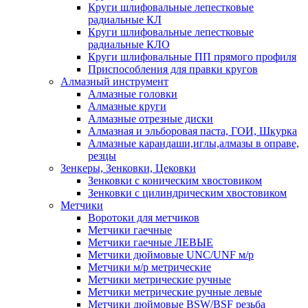
Круги шлифовальные лепестковые
радиальные КЛ
Круги шлифовальные лепестковые
радиальные КЛО
Круги шлифовальные ПП прямого профиля
Приспособления для правки кругов
Алмазный инструмент
Алмазные головки
Алмазные круги
Алмазные отрезные диски
Алмазная и эльборовая паста, ГОИ, Шкурка
Алмазные карандаши,иглы,алмазы в оправе,
резцы
Зенкеры, Зенковки, Цековки
Зенковки с коническим хвостовиком
Зенковки с цилиндрическим хвостовиком
Метчики
Воротоки для метчиков
Метчики гаечные
Метчики гаечные ЛЕВЫЕ
Метчики дюймовые UNC/UNF м/р
Метчики м/р метрические
Метчики метрические ручные
Метчики метрические ручные левые
Метчики дюймовые BSW/BSF резьба