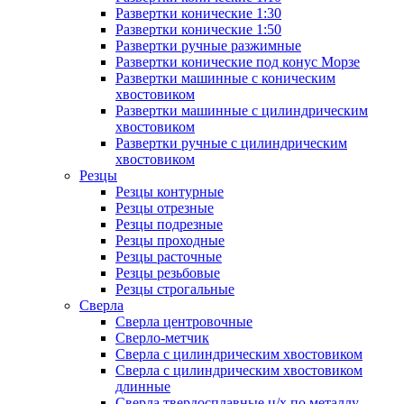
Развертки конические 1:30
Развертки конические 1:50
Развертки ручные разжимные
Развертки конические под конус Морзе
Развертки машинные с коническим
хвостовиком
Развертки машинные с цилиндрическим
хвостовиком
Развертки ручные с цилиндрическим
хвостовиком
Резцы
Резцы контурные
Резцы отрезные
Резцы подрезные
Резцы проходные
Резцы расточные
Резцы резьбовые
Резцы строгальные
Сверла
Сверла центровочные
Сверло-метчик
Сверла с цилиндрическим хвостовиком
Сверла с цилиндрическим хвостовиком
длинные
Сверла твердосплавные ц/х по металлу