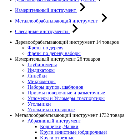
Измерительный инструмент
Металлообрабатывающий инструмент
Слесарные инструменты
Деревообрабатывающий инструмент
14 товаров
Фрезы по дереву
Фрезы по дереву наборы
Измерительный инструмент
26 товаров
Глубиномеры
Индикаторы
Линейки
Микрометры
Наборы щупов, шаблонов
Призмы поверочные и разметочные
Угломеры и Угломеры-траспортиры
Угольники
Угольники столярные
Металлообрабатывающий инструмент
1732 товара
Абразивный инструмент
Корщетки, Чашки
Круги зачистные (обдирочные)
Круги отрезные