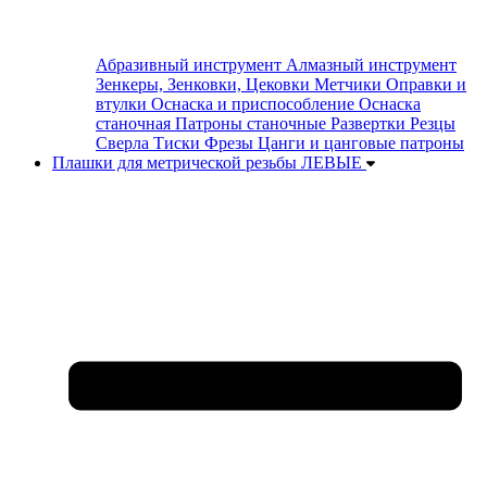
Абразивный инструмент
Алмазный инструмент
Зенкеры, Зенковки, Цековки
Метчики
Оправки и
втулки
Оснаска и приспособление
Оснаска
станочная
Патроны станочные
Развертки
Резцы
Сверла
Тиски
Фрезы
Цанги и цанговые патроны
Плашки для метрической резьбы ЛЕВЫЕ