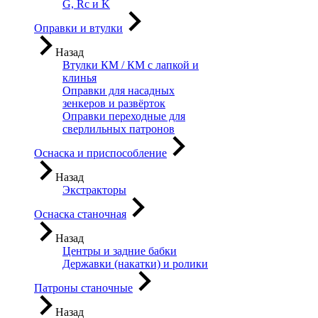
G, Rc и K
Оправки и втулки
Назад
Втулки КМ / КМ с лапкой и
клинья
Оправки для насадных
зенкеров и развёрток
Оправки переходные для
сверлильных патронов
Оснаска и приспособление
Назад
Экстракторы
Оснаска станочная
Назад
Центры и задние бабки
Державки (накатки) и ролики
Патроны станочные
Назад