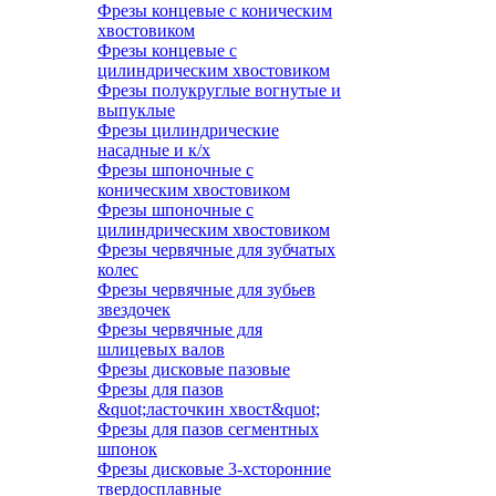
Фрезы концевые с коническим
хвостовиком
Фрезы концевые с
цилиндрическим хвостовиком
Фрезы полукруглые вогнутые и
выпуклые
Фрезы цилиндрические
насадные и к/х
Фрезы шпоночные с
коническим хвостовиком
Фрезы шпоночные с
цилиндрическим хвостовиком
Фрезы червячные для зубчатых
колес
Фрезы червячные для зубьев
звездочек
Фрезы червячные для
шлицевых валов
Фрезы дисковые пазовые
Фрезы для пазов
&quot;ласточкин хвост&quot;
Фрезы для пазов сегментных
шпонок
Фрезы дисковые 3-хсторонние
твердосплавные