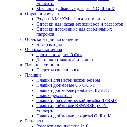
Уитворта
Метчики дюймовые для резьб G, Rc и K
Оправки и втулки
Втулки КМ / КМ с лапкой и клинья
Оправки для насадных зенкеров и развёрток
Оправки переходные для сверлильных
патронов
Оснаска и приспособление
Экстракторы
Оснаска станочная
Центры и задние бабки
Державки (накатки) и ролики
Патроны станочные
Патроны сверлильные
Плашки
Плашки для метрической резьбы
Плашки дюймовые UNC/UNF
Плашки дюймовые резьба G ЛЕВЫЕ
Плашкодержатели
Плашки для метрической резьбы ЛЕВЫЕ
Плашки дюймовые BSW/BSF резьба
Уитворта
Плашки дюймовые для резьб G, R и K
Развертки
Развертки конические 1:10