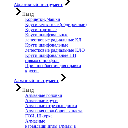
Абразивный инструмент
Назад
Корщетки, Чашки
Круги зачистные (обдирочные)
Круги отрезные
Круги шлифовальные
лепестковые радиальные КЛ
Круги шлифовальные
лепестковые радиальные КЛО
Круги шлифовальные ПП
прямого профиля
Приспособления для правки
кругов
Алмазный инструмент
Назад
Алмазные головки
Алмазные круги
Алмазные отрезные диски
Алмазная и эльборовая паста,
ГОИ, Шкурка
Алмазные
карандаши,иглы,алмазы в