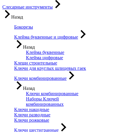
Слесарные инструменты
Назад
Бокорезы
Клейма буквенные и цифровые
Назад
Клейма буквенные
Клейма цифровые
Клещи строительные
Ключи для круглых шлицевых гаек
Ключи комбинированные
Назад
Ключи комбинированные
Наборы Ключей
комбинированных
Ключи накидные
Ключи разводные
Ключи рожковые
Ключи шестигранные