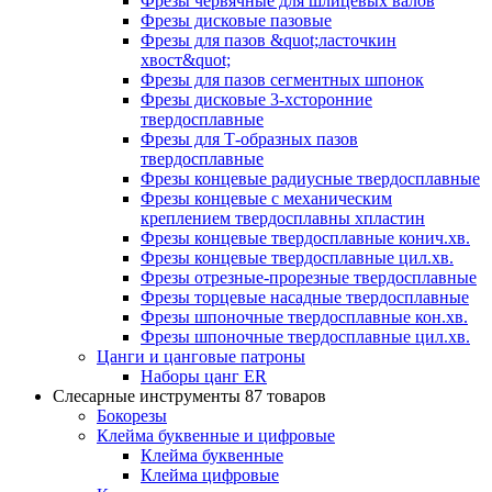
Фрезы червячные для шлицевых валов
Фрезы дисковые пазовые
Фрезы для пазов &quot;ласточкин
хвост&quot;
Фрезы для пазов сегментных шпонок
Фрезы дисковые 3-хсторонние
твердосплавные
Фрезы для Т-образных пазов
твердосплавные
Фрезы концевые радиусные твердосплавные
Фрезы концевые с механическим
креплением твердосплавны хпластин
Фрезы концевые твердосплавные конич.хв.
Фрезы концевые твердосплавные цил.хв.
Фрезы отрезные-прорезные твердосплавные
Фрезы торцевые насадные твердосплавные
Фрезы шпоночные твердосплавные кон.хв.
Фрезы шпоночные твердосплавные цил.хв.
Цанги и цанговые патроны
Наборы цанг ER
Слесарные инструменты
87 товаров
Бокорезы
Клейма буквенные и цифровые
Клейма буквенные
Клейма цифровые