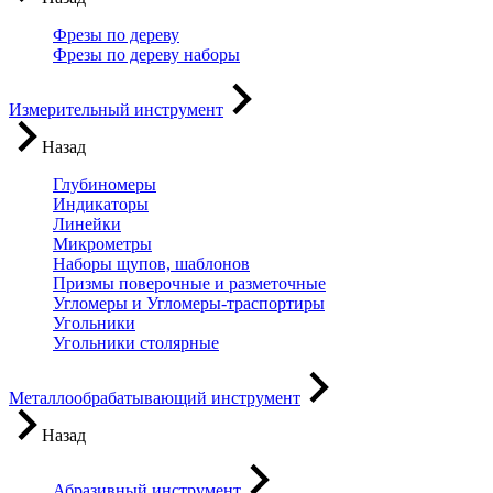
Фрезы по дереву
Фрезы по дереву наборы
Измерительный инструмент
Назад
Глубиномеры
Индикаторы
Линейки
Микрометры
Наборы щупов, шаблонов
Призмы поверочные и разметочные
Угломеры и Угломеры-траспортиры
Угольники
Угольники столярные
Металлообрабатывающий инструмент
Назад
Абразивный инструмент