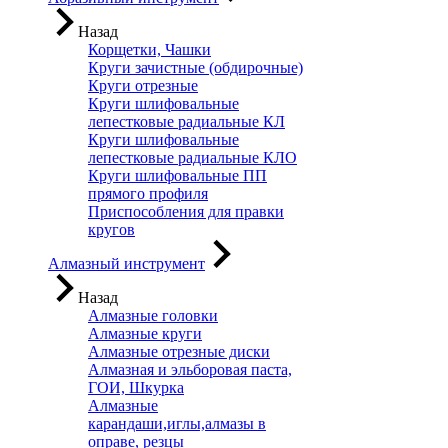
Назад
Корщетки, Чашки
Круги зачистные (обдирочные)
Круги отрезные
Круги шлифовальные
лепестковые радиальные КЛ
Круги шлифовальные
лепестковые радиальные КЛО
Круги шлифовальные ПП
прямого профиля
Приспособления для правки
кругов
Алмазный инструмент
Назад
Алмазные головки
Алмазные круги
Алмазные отрезные диски
Алмазная и эльборовая паста,
ГОИ, Шкурка
Алмазные
карандаши,иглы,алмазы в
оправе, резцы