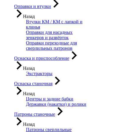
Оправки и втулки
Назад
Втулки КМ / КМ с лапкой и
клинья
Оправки для насадных
зенкеров и развёрток
Оправки переходные для
сверлильных патронов
Оснаска и приспособление
Назад
Экстракторы
Оснаска станочная
Назад
Центры и задние бабки
Державки (накатки) и ролики
Патроны станочные
Назад
Патроны сверлильные