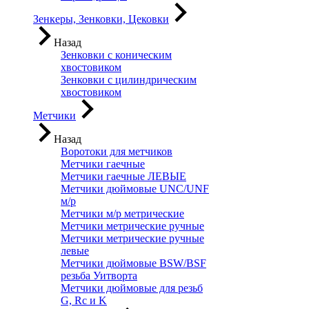
Зенкеры, Зенковки, Цековки
Назад
Зенковки с коническим
хвостовиком
Зенковки с цилиндрическим
хвостовиком
Метчики
Назад
Воротоки для метчиков
Метчики гаечные
Метчики гаечные ЛЕВЫЕ
Метчики дюймовые UNC/UNF
м/р
Метчики м/р метрические
Метчики метрические ручные
Метчики метрические ручные
левые
Метчики дюймовые BSW/BSF
резьба Уитворта
Метчики дюймовые для резьб
G, Rc и K