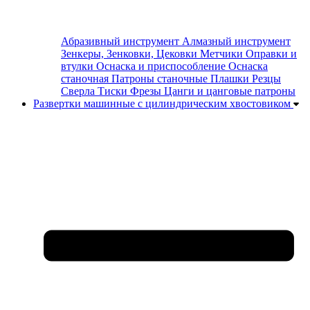
Абразивный инструмент
Алмазный инструмент
Зенкеры, Зенковки, Цековки
Метчики
Оправки и
втулки
Оснаска и приспособление
Оснаска
станочная
Патроны станочные
Плашки
Резцы
Сверла
Тиски
Фрезы
Цанги и цанговые патроны
Развертки машинные с цилиндрическим хвостовиком