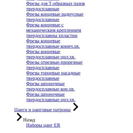
Фрезы для Т-образных пазов
твердосплавные
Фрезы концевые радиусные
твердосплавные
Фрезы концевые с
механическим креплением
твердосплавны хпластин
Фрезы концевые
твердосплавные конич.хв.
Фрезы концевые
твердосплавные цил.хв.
Фрезы отрезные-прорезные
твердосплавные
Фрезы торцевые насадные
твердосплавные
Фрезы шпоночные
твердосплавные кон.хв.
Фрезы шпоночные
твердосплавные цил.хв.
Цанги и цанговые патроны
Назад
Наборы цанг ER