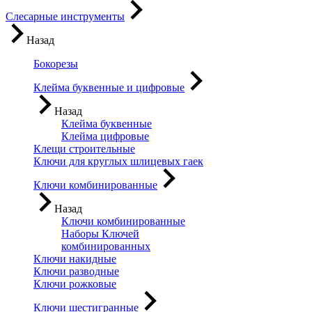
Слесарные инструменты
Назад
Бокорезы
Клейма буквенные и цифровые
Назад
Клейма буквенные
Клейма цифровые
Клещи строительные
Ключи для круглых шлицевых гаек
Ключи комбинированные
Назад
Ключи комбинированные
Наборы Ключей
комбинированных
Ключи накидные
Ключи разводные
Ключи рожковые
Ключи шестигранные