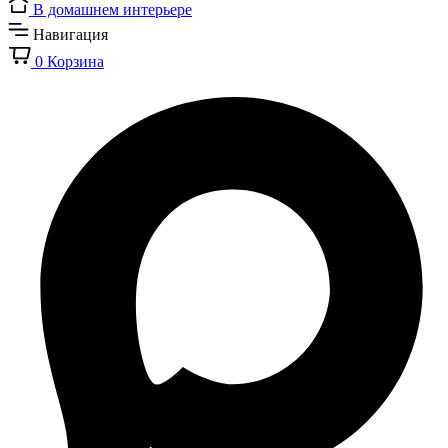
В домашнем интерьере
Навигация
0
Корзина