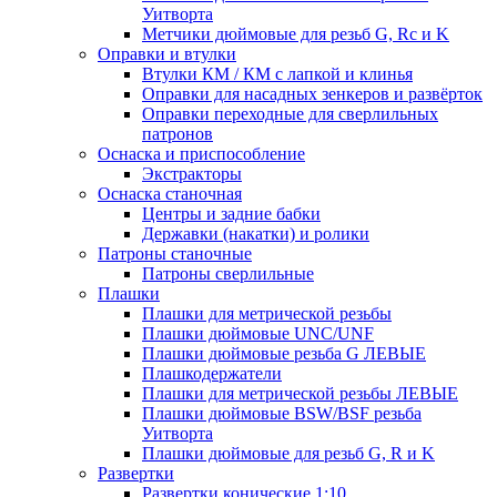
Уитворта
Метчики дюймовые для резьб G, Rc и K
Оправки и втулки
Втулки КМ / КМ с лапкой и клинья
Оправки для насадных зенкеров и развёрток
Оправки переходные для сверлильных
патронов
Оснаска и приспособление
Экстракторы
Оснаска станочная
Центры и задние бабки
Державки (накатки) и ролики
Патроны станочные
Патроны сверлильные
Плашки
Плашки для метрической резьбы
Плашки дюймовые UNC/UNF
Плашки дюймовые резьба G ЛЕВЫЕ
Плашкодержатели
Плашки для метрической резьбы ЛЕВЫЕ
Плашки дюймовые BSW/BSF резьба
Уитворта
Плашки дюймовые для резьб G, R и K
Развертки
Развертки конические 1:10