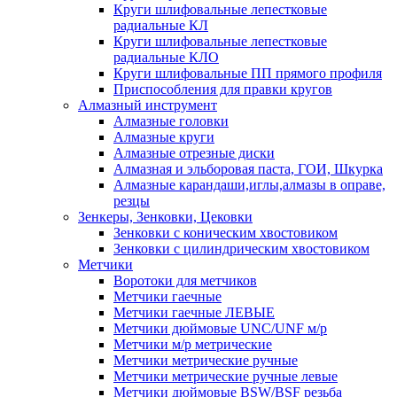
Круги шлифовальные лепестковые
радиальные КЛ
Круги шлифовальные лепестковые
радиальные КЛО
Круги шлифовальные ПП прямого профиля
Приспособления для правки кругов
Алмазный инструмент
Алмазные головки
Алмазные круги
Алмазные отрезные диски
Алмазная и эльборовая паста, ГОИ, Шкурка
Алмазные карандаши,иглы,алмазы в оправе,
резцы
Зенкеры, Зенковки, Цековки
Зенковки с коническим хвостовиком
Зенковки с цилиндрическим хвостовиком
Метчики
Воротоки для метчиков
Метчики гаечные
Метчики гаечные ЛЕВЫЕ
Метчики дюймовые UNC/UNF м/р
Метчики м/р метрические
Метчики метрические ручные
Метчики метрические ручные левые
Метчики дюймовые BSW/BSF резьба