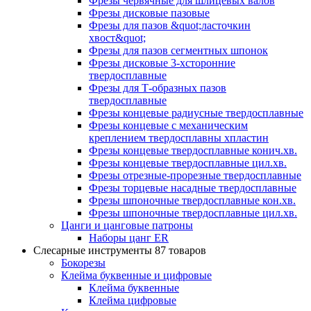
Фрезы червячные для шлицевых валов
Фрезы дисковые пазовые
Фрезы для пазов &quot;ласточкин
хвост&quot;
Фрезы для пазов сегментных шпонок
Фрезы дисковые 3-хсторонние
твердосплавные
Фрезы для Т-образных пазов
твердосплавные
Фрезы концевые радиусные твердосплавные
Фрезы концевые с механическим
креплением твердосплавны хпластин
Фрезы концевые твердосплавные конич.хв.
Фрезы концевые твердосплавные цил.хв.
Фрезы отрезные-прорезные твердосплавные
Фрезы торцевые насадные твердосплавные
Фрезы шпоночные твердосплавные кон.хв.
Фрезы шпоночные твердосплавные цил.хв.
Цанги и цанговые патроны
Наборы цанг ER
Слесарные инструменты
87 товаров
Бокорезы
Клейма буквенные и цифровые
Клейма буквенные
Клейма цифровые