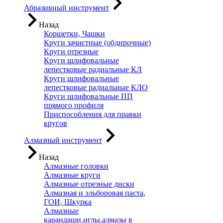
Абразивный инструмент
Назад
Корщетки, Чашки
Круги зачистные (обдирочные)
Круги отрезные
Круги шлифовальные
лепестковые радиальные КЛ
Круги шлифовальные
лепестковые радиальные КЛО
Круги шлифовальные ПП
прямого профиля
Приспособления для правки
кругов
Алмазный инструмент
Назад
Алмазные головки
Алмазные круги
Алмазные отрезные диски
Алмазная и эльборовая паста,
ГОИ, Шкурка
Алмазные
карандаши,иглы,алмазы в