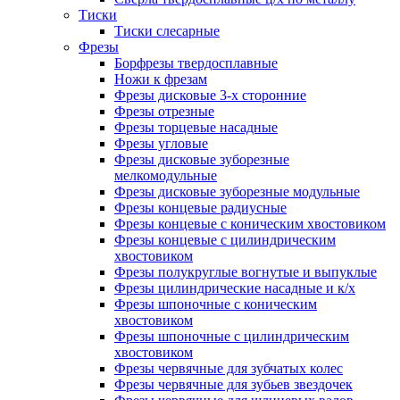
Тиски
Тиски слесарные
Фрезы
Борфрезы твердосплавные
Ножи к фрезам
Фрезы дисковые 3-х сторонние
Фрезы отрезные
Фрезы торцевые насадные
Фрезы угловые
Фрезы дисковые зуборезные
мелкомодульные
Фрезы дисковые зуборезные модульные
Фрезы концевые радиусные
Фрезы концевые с коническим хвостовиком
Фрезы концевые с цилиндрическим
хвостовиком
Фрезы полукруглые вогнутые и выпуклые
Фрезы цилиндрические насадные и к/х
Фрезы шпоночные с коническим
хвостовиком
Фрезы шпоночные с цилиндрическим
хвостовиком
Фрезы червячные для зубчатых колес
Фрезы червячные для зубьев звездочек