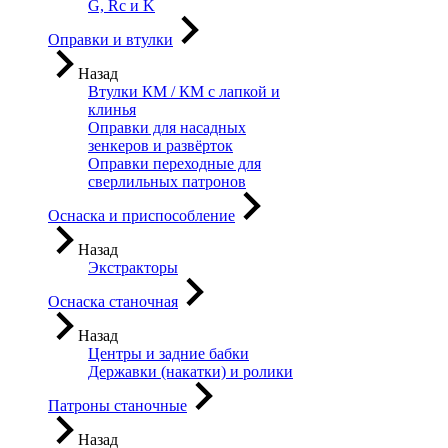
G, Rc и K
Оправки и втулки
Назад
Втулки КМ / КМ с лапкой и
клинья
Оправки для насадных
зенкеров и развёрток
Оправки переходные для
сверлильных патронов
Оснаска и приспособление
Назад
Экстракторы
Оснаска станочная
Назад
Центры и задние бабки
Державки (накатки) и ролики
Патроны станочные
Назад