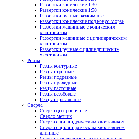
Развертки конические 1:30
Развертки конические 1:50
Развертки ручные разжимные
Развертки конические под конус Морзе
Развертки машинные с коническим
хвостовиком
Развертки машинные с цилиндрическим
хвостовиком
Развертки ручные с цилиндрическим
хвостовиком
Резцы
Резцы контурные
Резцы отрезные
Резцы подрезные
Резцы проходные
Резцы расточные
Резцы резьбовые
Резцы строгальные
Сверла
Сверла центровочные
Сверло-метчик
Сверла с цилиндрическим хвостовиком
Сверла с цилиндрическим хвостовиком
длинные
Сверла твердосплавные ц/х по металлу