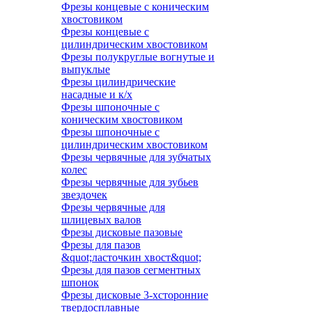
Фрезы концевые с коническим
хвостовиком
Фрезы концевые с
цилиндрическим хвостовиком
Фрезы полукруглые вогнутые и
выпуклые
Фрезы цилиндрические
насадные и к/х
Фрезы шпоночные с
коническим хвостовиком
Фрезы шпоночные с
цилиндрическим хвостовиком
Фрезы червячные для зубчатых
колес
Фрезы червячные для зубьев
звездочек
Фрезы червячные для
шлицевых валов
Фрезы дисковые пазовые
Фрезы для пазов
&quot;ласточкин хвост&quot;
Фрезы для пазов сегментных
шпонок
Фрезы дисковые 3-хсторонние
твердосплавные