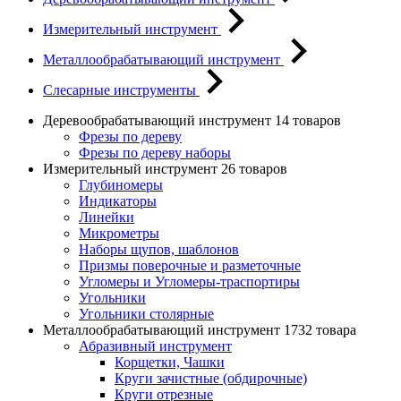
Измерительный инструмент
Металлообрабатывающий инструмент
Слесарные инструменты
Деревообрабатывающий инструмент
14 товаров
Фрезы по дереву
Фрезы по дереву наборы
Измерительный инструмент
26 товаров
Глубиномеры
Индикаторы
Линейки
Микрометры
Наборы щупов, шаблонов
Призмы поверочные и разметочные
Угломеры и Угломеры-траспортиры
Угольники
Угольники столярные
Металлообрабатывающий инструмент
1732 товара
Абразивный инструмент
Корщетки, Чашки
Круги зачистные (обдирочные)
Круги отрезные