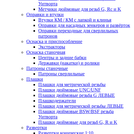
Уитворта
Метчики дюймовые для резьб G, Rc и K
Оправки и втулки
Втулки КМ / КМ с лапкой и клинья
Оправки для насадных зенкеров и развёрток
Оправки переходные для сверлильных
патронов
Оснаска и приспособление
Экстракторы
Оснаска станочная
Центры и задние бабки
Державки (накатки) и ролики
Патроны станочные
Патроны сверлильные
Плашки
Плашки для метрической резьбы
Плашки дюймовые UNC/UNF
Плашки дюймовые резьба G ЛЕВЫЕ
Плашкодержатели
Плашки для метрической резьбы ЛЕВЫЕ
Плашки дюймовые BSW/BSF резьба
Уитворта
Плашки дюймовые для резьб G, R и K
Развертки
Развертки конические 1:10