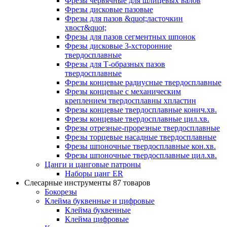
Фрезы червячные для шлицевых валов
Фрезы дисковые пазовые
Фрезы для пазов &quot;ласточкин
хвост&quot;
Фрезы для пазов сегментных шпонок
Фрезы дисковые 3-хсторонние
твердосплавные
Фрезы для Т-образных пазов
твердосплавные
Фрезы концевые радиусные твердосплавные
Фрезы концевые с механическим
креплением твердосплавны хпластин
Фрезы концевые твердосплавные конич.хв.
Фрезы концевые твердосплавные цил.хв.
Фрезы отрезные-прорезные твердосплавные
Фрезы торцевые насадные твердосплавные
Фрезы шпоночные твердосплавные кон.хв.
Фрезы шпоночные твердосплавные цил.хв.
Цанги и цанговые патроны
Наборы цанг ER
Слесарные инструменты
87 товаров
Бокорезы
Клейма буквенные и цифровые
Клейма буквенные
Клейма цифровые