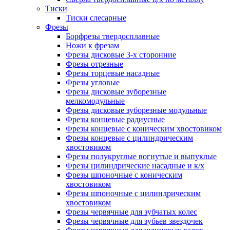
Тиски
Тиски слесарные
Фрезы
Борфрезы твердосплавные
Ножи к фрезам
Фрезы дисковые 3-х сторонние
Фрезы отрезные
Фрезы торцевые насадные
Фрезы угловые
Фрезы дисковые зуборезные
мелкомодульные
Фрезы дисковые зуборезные модульные
Фрезы концевые радиусные
Фрезы концевые с коническим хвостовиком
Фрезы концевые с цилиндрическим
хвостовиком
Фрезы полукруглые вогнутые и выпуклые
Фрезы цилиндрические насадные и к/х
Фрезы шпоночные с коническим
хвостовиком
Фрезы шпоночные с цилиндрическим
хвостовиком
Фрезы червячные для зубчатых колес
Фрезы червячные для зубьев звездочек