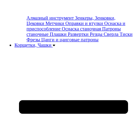
Алмазный инструмент
Зенкеры, Зенковки,
Цековки
Метчики
Оправки и втулки
Оснаска и
приспособление
Оснаска станочная
Патроны
станочные
Плашки
Развертки
Резцы
Сверла
Тиски
Фрезы
Цанги и цанговые патроны
Корщетки, Чашки