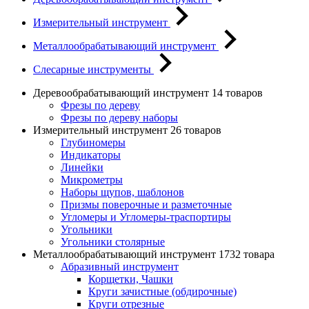
Измерительный инструмент
Металлообрабатывающий инструмент
Слесарные инструменты
Деревообрабатывающий инструмент
14 товаров
Фрезы по дереву
Фрезы по дереву наборы
Измерительный инструмент
26 товаров
Глубиномеры
Индикаторы
Линейки
Микрометры
Наборы щупов, шаблонов
Призмы поверочные и разметочные
Угломеры и Угломеры-траспортиры
Угольники
Угольники столярные
Металлообрабатывающий инструмент
1732 товара
Абразивный инструмент
Корщетки, Чашки
Круги зачистные (обдирочные)
Круги отрезные