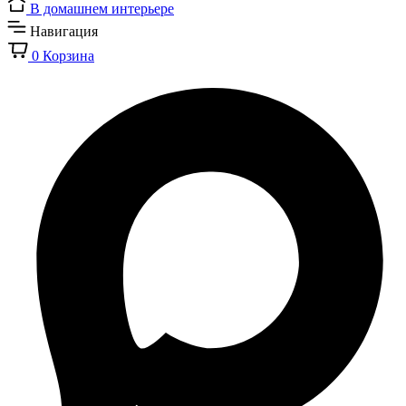
В домашнем интерьере
Навигация
0
Корзина