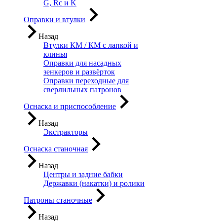
G, Rc и K
Оправки и втулки
Назад
Втулки КМ / КМ с лапкой и
клинья
Оправки для насадных
зенкеров и развёрток
Оправки переходные для
сверлильных патронов
Оснаска и приспособление
Назад
Экстракторы
Оснаска станочная
Назад
Центры и задние бабки
Державки (накатки) и ролики
Патроны станочные
Назад