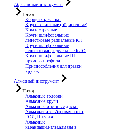
Абразивный инструмент
Назад
Корщетки, Чашки
Круги зачистные (обдирочные)
Круги отрезные
Круги шлифовальные
лепестковые радиальные КЛ
Круги шлифовальные
лепестковые радиальные КЛО
Круги шлифовальные ПП
прямого профиля
Приспособления для правки
кругов
Алмазный инструмент
Назад
Алмазные головки
Алмазные круги
Алмазные отрезные диски
Алмазная и эльборовая паста,
ГОИ, Шкурка
Алмазные
карандаши,иглы,алмазы в