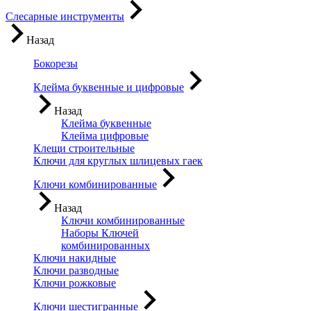
Слесарные инструменты
Назад
Бокорезы
Клейма буквенные и цифровые
Назад
Клейма буквенные
Клейма цифровые
Клещи строительные
Ключи для круглых шлицевых гаек
Ключи комбинированные
Назад
Ключи комбинированные
Наборы Ключей
комбинированных
Ключи накидные
Ключи разводные
Ключи рожковые
Ключи шестигранные