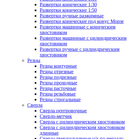
Развертки конические 1:30
Развертки конические 1:50
Развертки ручные разжимные
Развертки конические под конус Морзе
Развертки машинные с коническим
хвостовиком
Развертки машинные с цилиндрическим
хвостовиком
Развертки ручные с цилиндрическим
хвостовиком
Резцы
Резцы контурные
Резцы отрезные
Резцы подрезные
Резцы проходные
Резцы расточные
Резцы резьбовые
Резцы строгальные
Сверла
Сверла центровочные
Сверло-метчик
Сверла с цилиндрическим хвостовиком
Сверла с цилиндрическим хвостовиком
длинные
Сверла твердосплавные ц/х по металлу