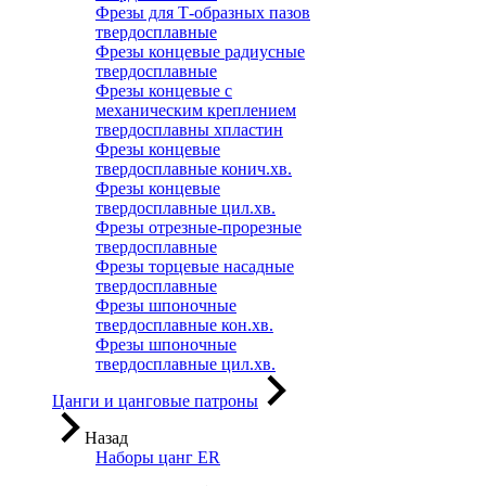
Фрезы для Т-образных пазов
твердосплавные
Фрезы концевые радиусные
твердосплавные
Фрезы концевые с
механическим креплением
твердосплавны хпластин
Фрезы концевые
твердосплавные конич.хв.
Фрезы концевые
твердосплавные цил.хв.
Фрезы отрезные-прорезные
твердосплавные
Фрезы торцевые насадные
твердосплавные
Фрезы шпоночные
твердосплавные кон.хв.
Фрезы шпоночные
твердосплавные цил.хв.
Цанги и цанговые патроны
Назад
Наборы цанг ER