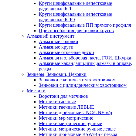
Круги шлифовальные лепестковые
радиальные КЛ
Круги шлифовальные лепестковые
радиальные КЛО
Круги шлифовальные ПП прямого профиля
Приспособления для правки кругов
Алмазный инструмент
Алмазные головки
Алмазные круги
Алмазные отрезные диски
Алмазная и эльборовая паста, ГОИ, Шкурка
Алмазные карандаши,иглы,алмазы в оправе,
резцы
Зенкеры, Зенковки, Цековки
Зенковки с коническим хвостовиком
Зенковки с цилиндрическим хвостовиком
Метчики
Воротоки для метчиков
Метчики гаечные
Метчики гаечные ЛЕВЫЕ
Метчики дюймовые UNC/UNF м/р
Метчики м/р метрические
Метчики метрические ручные
Метчики метрические ручные левые
Метчики дюймовые BSW/BSF резьба