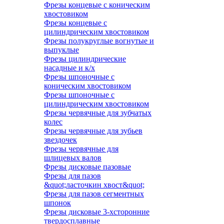
Фрезы концевые с коническим
хвостовиком
Фрезы концевые с
цилиндрическим хвостовиком
Фрезы полукруглые вогнутые и
выпуклые
Фрезы цилиндрические
насадные и к/х
Фрезы шпоночные с
коническим хвостовиком
Фрезы шпоночные с
цилиндрическим хвостовиком
Фрезы червячные для зубчатых
колес
Фрезы червячные для зубьев
звездочек
Фрезы червячные для
шлицевых валов
Фрезы дисковые пазовые
Фрезы для пазов
&quot;ласточкин хвост&quot;
Фрезы для пазов сегментных
шпонок
Фрезы дисковые 3-хсторонние
твердосплавные