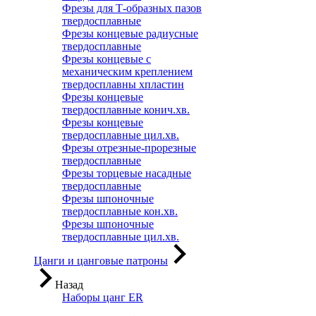
Фрезы для Т-образных пазов
твердосплавные
Фрезы концевые радиусные
твердосплавные
Фрезы концевые с
механическим креплением
твердосплавны хпластин
Фрезы концевые
твердосплавные конич.хв.
Фрезы концевые
твердосплавные цил.хв.
Фрезы отрезные-прорезные
твердосплавные
Фрезы торцевые насадные
твердосплавные
Фрезы шпоночные
твердосплавные кон.хв.
Фрезы шпоночные
твердосплавные цил.хв.
Цанги и цанговые патроны
Назад
Наборы цанг ER