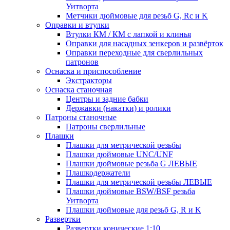
Уитворта
Метчики дюймовые для резьб G, Rc и K
Оправки и втулки
Втулки КМ / КМ с лапкой и клинья
Оправки для насадных зенкеров и развёрток
Оправки переходные для сверлильных
патронов
Оснаска и приспособление
Экстракторы
Оснаска станочная
Центры и задние бабки
Державки (накатки) и ролики
Патроны станочные
Патроны сверлильные
Плашки
Плашки для метрической резьбы
Плашки дюймовые UNC/UNF
Плашки дюймовые резьба G ЛЕВЫЕ
Плашкодержатели
Плашки для метрической резьбы ЛЕВЫЕ
Плашки дюймовые BSW/BSF резьба
Уитворта
Плашки дюймовые для резьб G, R и K
Развертки
Развертки конические 1:10