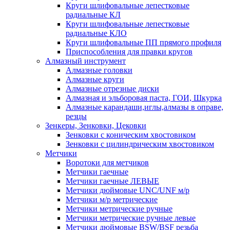
Круги шлифовальные лепестковые
радиальные КЛ
Круги шлифовальные лепестковые
радиальные КЛО
Круги шлифовальные ПП прямого профиля
Приспособления для правки кругов
Алмазный инструмент
Алмазные головки
Алмазные круги
Алмазные отрезные диски
Алмазная и эльборовая паста, ГОИ, Шкурка
Алмазные карандаши,иглы,алмазы в оправе,
резцы
Зенкеры, Зенковки, Цековки
Зенковки с коническим хвостовиком
Зенковки с цилиндрическим хвостовиком
Метчики
Воротоки для метчиков
Метчики гаечные
Метчики гаечные ЛЕВЫЕ
Метчики дюймовые UNC/UNF м/р
Метчики м/р метрические
Метчики метрические ручные
Метчики метрические ручные левые
Метчики дюймовые BSW/BSF резьба