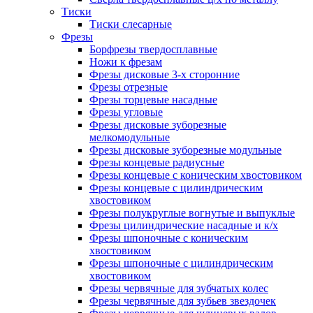
Тиски
Тиски слесарные
Фрезы
Борфрезы твердосплавные
Ножи к фрезам
Фрезы дисковые 3-х сторонние
Фрезы отрезные
Фрезы торцевые насадные
Фрезы угловые
Фрезы дисковые зуборезные
мелкомодульные
Фрезы дисковые зуборезные модульные
Фрезы концевые радиусные
Фрезы концевые с коническим хвостовиком
Фрезы концевые с цилиндрическим
хвостовиком
Фрезы полукруглые вогнутые и выпуклые
Фрезы цилиндрические насадные и к/х
Фрезы шпоночные с коническим
хвостовиком
Фрезы шпоночные с цилиндрическим
хвостовиком
Фрезы червячные для зубчатых колес
Фрезы червячные для зубьев звездочек