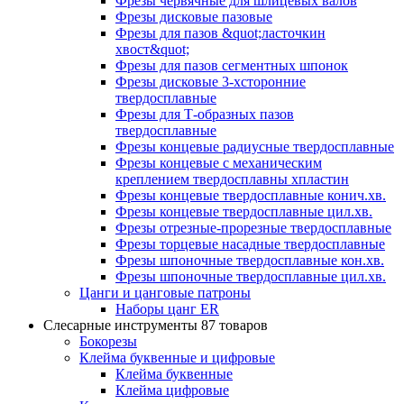
Фрезы червячные для шлицевых валов
Фрезы дисковые пазовые
Фрезы для пазов &quot;ласточкин
хвост&quot;
Фрезы для пазов сегментных шпонок
Фрезы дисковые 3-хсторонние
твердосплавные
Фрезы для Т-образных пазов
твердосплавные
Фрезы концевые радиусные твердосплавные
Фрезы концевые с механическим
креплением твердосплавны хпластин
Фрезы концевые твердосплавные конич.хв.
Фрезы концевые твердосплавные цил.хв.
Фрезы отрезные-прорезные твердосплавные
Фрезы торцевые насадные твердосплавные
Фрезы шпоночные твердосплавные кон.хв.
Фрезы шпоночные твердосплавные цил.хв.
Цанги и цанговые патроны
Наборы цанг ER
Слесарные инструменты
87 товаров
Бокорезы
Клейма буквенные и цифровые
Клейма буквенные
Клейма цифровые