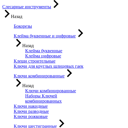
Слесарные инструменты
Назад
Бокорезы
Клейма буквенные и цифровые
Назад
Клейма буквенные
Клейма цифровые
Клещи строительные
Ключи для круглых шлицевых гаек
Ключи комбинированные
Назад
Ключи комбинированные
Наборы Ключей
комбинированных
Ключи накидные
Ключи разводные
Ключи рожковые
Ключи шестигранные