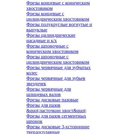
Фрезы концевые с коническим
хвостовиком
Фрезы концевые с
цилиндрическим хвостовиком
Фрезы полукруглые вогнутые и
выпуклые
Фрезы цилиндрические
насадные и к/х
Фрезы шпоночные с
коническим хвостовиком
Фрезы шпоночные с
цилиндрическим хвостовиком
Фрезы червячные для зубчатых
колес
Фрезы червячные для зубьев
звездочек
Фрезы червячные для
шлицевых валов
Фрезы дисковые пазовые
Фрезы для пазов
&quot;ласточкин хвост&quot;
Фрезы для пазов сегментных
шпонок
Фрезы дисковые 3-хсторонние
твердосплавные