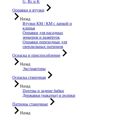
G, Rc и K
Оправки и втулки
Назад
Втулки КМ / КМ с лапкой и
клинья
Оправки для насадных
зенкеров и развёрток
Оправки переходные для
сверлильных патронов
Оснаска и приспособление
Назад
Экстракторы
Оснаска станочная
Назад
Центры и задние бабки
Державки (накатки) и ролики
Патроны станочные
Назад