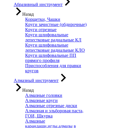
Абразивный инструмент
Назад
Корщетки, Чашки
Круги зачистные (обдирочные)
Круги отрезные
Круги шлифовальные
лепестковые радиальные КЛ
Круги шлифовальные
лепестковые радиальные КЛО
Круги шлифовальные ПП
прямого профиля
Приспособления для правки
кругов
Алмазный инструмент
Назад
Алмазные головки
Алмазные круги
Алмазные отрезные диски
Алмазная и эльборовая паста,
ГОИ, Шкурка
Алмазные
карандаши,иглы,алмазы в