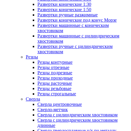
Развертки конические 1:30
Развертки конические 1:50
Развертки ручные разжимные
Развертки конические под конус Морзе
Развертки машинные с коническим
хвостовиком
Развертки машинные с цилиндрическим
хвостовиком
Развертки ручные с цилиндрическим
хвостовиком
Резцы
Резцы контурные
Резцы отрезные
Резцы подрезные
Резцы проходные
Резцы расточные
Резцы резьбовые
Резцы строгальные
Сверла
Сверла центровочные
Сверло-метчик
Сверла с цилиндрическим хвостовиком
Сверла с цилиндрическим хвостовиком
длинные
Сверла твердосплавные ц/х по металлу