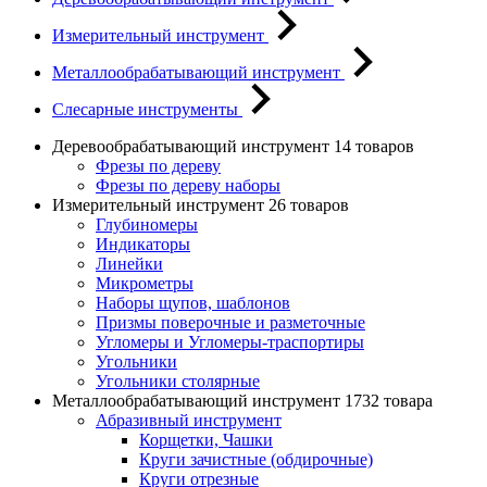
Измерительный инструмент
Металлообрабатывающий инструмент
Слесарные инструменты
Деревообрабатывающий инструмент
14 товаров
Фрезы по дереву
Фрезы по дереву наборы
Измерительный инструмент
26 товаров
Глубиномеры
Индикаторы
Линейки
Микрометры
Наборы щупов, шаблонов
Призмы поверочные и разметочные
Угломеры и Угломеры-траспортиры
Угольники
Угольники столярные
Металлообрабатывающий инструмент
1732 товара
Абразивный инструмент
Корщетки, Чашки
Круги зачистные (обдирочные)
Круги отрезные