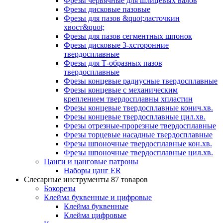
Фрезы червячные для шлицевых валов
Фрезы дисковые пазовые
Фрезы для пазов &quot;ласточкин
хвост&quot;
Фрезы для пазов сегментных шпонок
Фрезы дисковые 3-хсторонние
твердосплавные
Фрезы для Т-образных пазов
твердосплавные
Фрезы концевые радиусные твердосплавные
Фрезы концевые с механическим
креплением твердосплавны хпластин
Фрезы концевые твердосплавные конич.хв.
Фрезы концевые твердосплавные цил.хв.
Фрезы отрезные-прорезные твердосплавные
Фрезы торцевые насадные твердосплавные
Фрезы шпоночные твердосплавные кон.хв.
Фрезы шпоночные твердосплавные цил.хв.
Цанги и цанговые патроны
Наборы цанг ER
Слесарные инструменты
87 товаров
Бокорезы
Клейма буквенные и цифровые
Клейма буквенные
Клейма цифровые