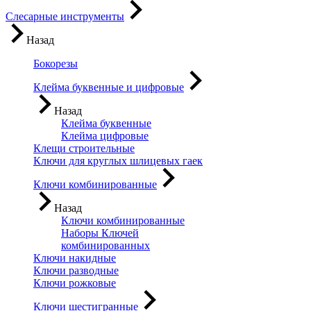
Слесарные инструменты
Назад
Бокорезы
Клейма буквенные и цифровые
Назад
Клейма буквенные
Клейма цифровые
Клещи строительные
Ключи для круглых шлицевых гаек
Ключи комбинированные
Назад
Ключи комбинированные
Наборы Ключей
комбинированных
Ключи накидные
Ключи разводные
Ключи рожковые
Ключи шестигранные