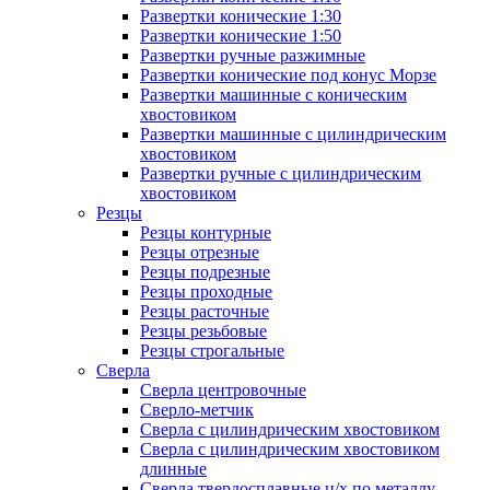
Развертки конические 1:30
Развертки конические 1:50
Развертки ручные разжимные
Развертки конические под конус Морзе
Развертки машинные с коническим
хвостовиком
Развертки машинные с цилиндрическим
хвостовиком
Развертки ручные с цилиндрическим
хвостовиком
Резцы
Резцы контурные
Резцы отрезные
Резцы подрезные
Резцы проходные
Резцы расточные
Резцы резьбовые
Резцы строгальные
Сверла
Сверла центровочные
Сверло-метчик
Сверла с цилиндрическим хвостовиком
Сверла с цилиндрическим хвостовиком
длинные
Сверла твердосплавные ц/х по металлу