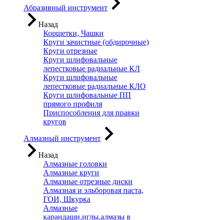
Абразивный инструмент
Назад
Корщетки, Чашки
Круги зачистные (обдирочные)
Круги отрезные
Круги шлифовальные
лепестковые радиальные КЛ
Круги шлифовальные
лепестковые радиальные КЛО
Круги шлифовальные ПП
прямого профиля
Приспособления для правки
кругов
Алмазный инструмент
Назад
Алмазные головки
Алмазные круги
Алмазные отрезные диски
Алмазная и эльборовая паста,
ГОИ, Шкурка
Алмазные
карандаши,иглы,алмазы в