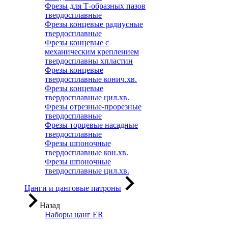
Фрезы для Т-образных пазов
твердосплавные
Фрезы концевые радиусные
твердосплавные
Фрезы концевые с
механическим креплением
твердосплавны хпластин
Фрезы концевые
твердосплавные конич.хв.
Фрезы концевые
твердосплавные цил.хв.
Фрезы отрезные-прорезные
твердосплавные
Фрезы торцевые насадные
твердосплавные
Фрезы шпоночные
твердосплавные кон.хв.
Фрезы шпоночные
твердосплавные цил.хв.
Цанги и цанговые патроны
Назад
Наборы цанг ER