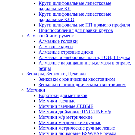
Круги шлифовальные лепестковые
радиальные КЛ
Круги шлифовальные лепестковые
радиальные КЛО
Круги шлифовальные ПП прямого профиля
Приспособления для правки кругов
Алмазный инструмент
Алмазные головки
Алмазные круги
Алмазные отрезные диски
Алмазная и эльборовая паста, ГОИ, Шкурка
Алмазные карандаши,иглы,алмазы в оправе,
резцы
Зенкеры, Зенковки, Цековки
Зенковки с коническим хвостовиком
Зенковки с цилиндрическим хвостовиком
Метчики
Воротоки для метчиков
Метчики гаечные
Метчики гаечные ЛЕВЫЕ
Метчики дюймовые UNC/UNF м/р
Метчики м/р метрические
Метчики метрические ручные
Метчики метрические ручные левые
Метчики дюймовые BSW/BSF резьба