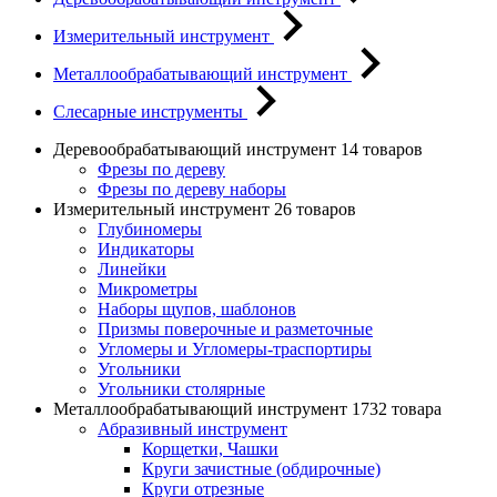
Измерительный инструмент
Металлообрабатывающий инструмент
Слесарные инструменты
Деревообрабатывающий инструмент
14 товаров
Фрезы по дереву
Фрезы по дереву наборы
Измерительный инструмент
26 товаров
Глубиномеры
Индикаторы
Линейки
Микрометры
Наборы щупов, шаблонов
Призмы поверочные и разметочные
Угломеры и Угломеры-траспортиры
Угольники
Угольники столярные
Металлообрабатывающий инструмент
1732 товара
Абразивный инструмент
Корщетки, Чашки
Круги зачистные (обдирочные)
Круги отрезные