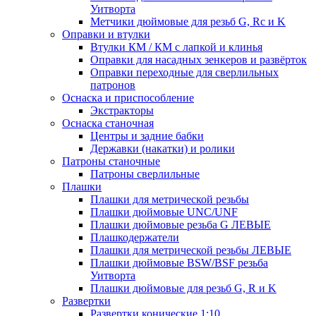
Уитворта
Метчики дюймовые для резьб G, Rc и K
Оправки и втулки
Втулки КМ / КМ с лапкой и клинья
Оправки для насадных зенкеров и развёрток
Оправки переходные для сверлильных
патронов
Оснаска и приспособление
Экстракторы
Оснаска станочная
Центры и задние бабки
Державки (накатки) и ролики
Патроны станочные
Патроны сверлильные
Плашки
Плашки для метрической резьбы
Плашки дюймовые UNC/UNF
Плашки дюймовые резьба G ЛЕВЫЕ
Плашкодержатели
Плашки для метрической резьбы ЛЕВЫЕ
Плашки дюймовые BSW/BSF резьба
Уитворта
Плашки дюймовые для резьб G, R и K
Развертки
Развертки конические 1:10