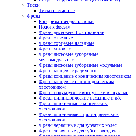
Тиски
Тиски слесарные
Фрезы
Борфрезы твердосплавные
Ножи к фрезам
Фрезы дисковые 3-х сторонние
Фрезы отрезные
Фрезы торцевые насадные
Фрезы угловые
Фрезы дисковые зуборезные
мелкомодульные
Фрезы дисковые зуборезные модульные
Фрезы концевые радиусные
Фрезы концевые с коническим хвостовиком
Фрезы концевые с цилиндрическим
хвостовиком
Фрезы полукруглые вогнутые и выпуклые
Фрезы цилиндрические насадные и к/х
Фрезы шпоночные с коническим
хвостовиком
Фрезы шпоночные с цилиндрическим
хвостовиком
Фрезы червячные для зубчатых колес
Фрезы червячные для зубьев звездочек