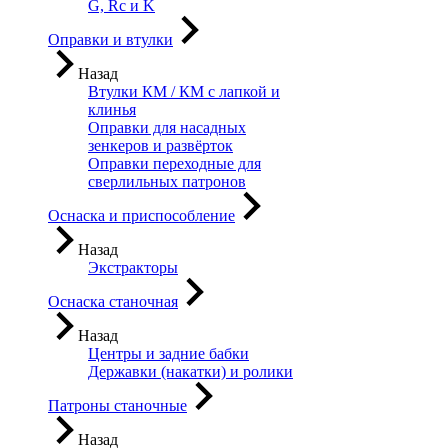
G, Rc и K
Оправки и втулки
Назад
Втулки КМ / КМ с лапкой и
клинья
Оправки для насадных
зенкеров и развёрток
Оправки переходные для
сверлильных патронов
Оснаска и приспособление
Назад
Экстракторы
Оснаска станочная
Назад
Центры и задние бабки
Державки (накатки) и ролики
Патроны станочные
Назад