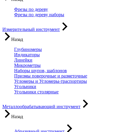
Фрезы по дереву
Фрезы по дереву наборы
Измерительный инструмент
Назад
Глубиномеры
Индикаторы
Линейки
Микрометры
Наборы щупов, шаблонов
Призмы поверочные и разметочные
Угломеры и Угломеры-траспортиры
Угольники
Угольники столярные
Металлообрабатывающий инструмент
Назад
Абразивный инструмент