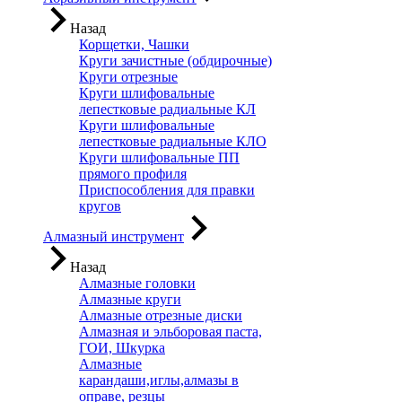
Назад
Корщетки, Чашки
Круги зачистные (обдирочные)
Круги отрезные
Круги шлифовальные
лепестковые радиальные КЛ
Круги шлифовальные
лепестковые радиальные КЛО
Круги шлифовальные ПП
прямого профиля
Приспособления для правки
кругов
Алмазный инструмент
Назад
Алмазные головки
Алмазные круги
Алмазные отрезные диски
Алмазная и эльборовая паста,
ГОИ, Шкурка
Алмазные
карандаши,иглы,алмазы в
оправе, резцы