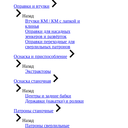
Оправки и втулки
Назад
Втулки КМ / КМ с лапкой и
клинья
Оправки для насадных
зенкеров и развёрток
Оправки переходные для
сверлильных патронов
Оснаска и приспособление
Назад
Экстракторы
Оснаска станочная
Назад
Центры и задние бабки
Державки (накатки) и ролики
Патроны станочные
Назад
Патроны сверлильные