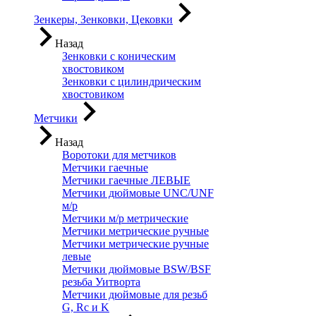
Зенкеры, Зенковки, Цековки
Назад
Зенковки с коническим
хвостовиком
Зенковки с цилиндрическим
хвостовиком
Метчики
Назад
Воротоки для метчиков
Метчики гаечные
Метчики гаечные ЛЕВЫЕ
Метчики дюймовые UNC/UNF
м/р
Метчики м/р метрические
Метчики метрические ручные
Метчики метрические ручные
левые
Метчики дюймовые BSW/BSF
резьба Уитворта
Метчики дюймовые для резьб
G, Rc и K