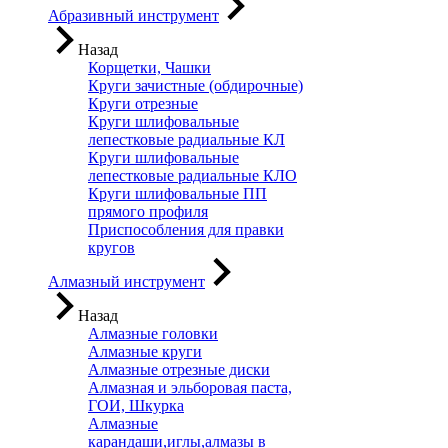
Абразивный инструмент
Назад
Корщетки, Чашки
Круги зачистные (обдирочные)
Круги отрезные
Круги шлифовальные
лепестковые радиальные КЛ
Круги шлифовальные
лепестковые радиальные КЛО
Круги шлифовальные ПП
прямого профиля
Приспособления для правки
кругов
Алмазный инструмент
Назад
Алмазные головки
Алмазные круги
Алмазные отрезные диски
Алмазная и эльборовая паста,
ГОИ, Шкурка
Алмазные
карандаши,иглы,алмазы в