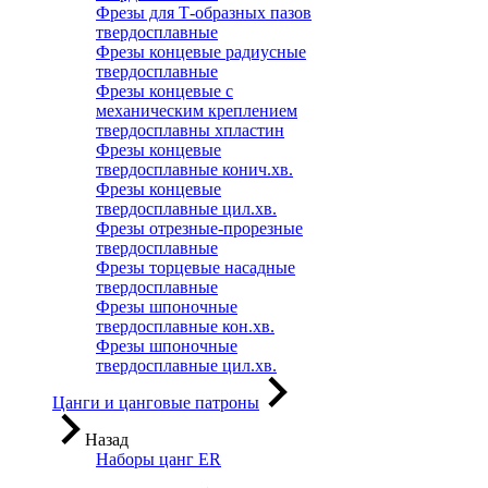
Фрезы для Т-образных пазов
твердосплавные
Фрезы концевые радиусные
твердосплавные
Фрезы концевые с
механическим креплением
твердосплавны хпластин
Фрезы концевые
твердосплавные конич.хв.
Фрезы концевые
твердосплавные цил.хв.
Фрезы отрезные-прорезные
твердосплавные
Фрезы торцевые насадные
твердосплавные
Фрезы шпоночные
твердосплавные кон.хв.
Фрезы шпоночные
твердосплавные цил.хв.
Цанги и цанговые патроны
Назад
Наборы цанг ER