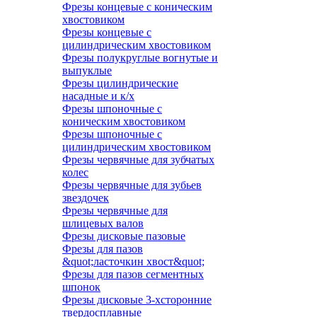
Фрезы концевые с коническим
хвостовиком
Фрезы концевые с
цилиндрическим хвостовиком
Фрезы полукруглые вогнутые и
выпуклые
Фрезы цилиндрические
насадные и к/х
Фрезы шпоночные с
коническим хвостовиком
Фрезы шпоночные с
цилиндрическим хвостовиком
Фрезы червячные для зубчатых
колес
Фрезы червячные для зубьев
звездочек
Фрезы червячные для
шлицевых валов
Фрезы дисковые пазовые
Фрезы для пазов
&quot;ласточкин хвост&quot;
Фрезы для пазов сегментных
шпонок
Фрезы дисковые 3-хсторонние
твердосплавные