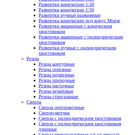
Развертки конические 1:30
Развертки конические 1:50
Развертки ручные разжимные
Развертки конические под конус Морзе
Развертки машинные с коническим
хвостовиком
Развертки машинные с цилиндрическим
хвостовиком
Развертки ручные с цилиндрическим
хвостовиком
Резцы
Резцы контурные
Резцы отрезные
Резцы подрезные
Резцы проходные
Резцы расточные
Резцы резьбовые
Резцы строгальные
Сверла
Сверла центровочные
Сверло-метчик
Сверла с цилиндрическим хвостовиком
Сверла с цилиндрическим хвостовиком
длинные
Сверла твердосплавные ц/х по металлу