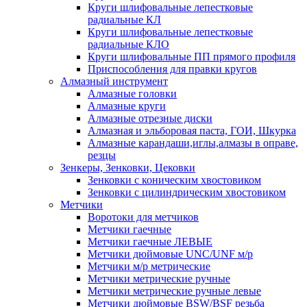
Круги шлифовальные лепестковые
радиальные КЛ
Круги шлифовальные лепестковые
радиальные КЛО
Круги шлифовальные ПП прямого профиля
Приспособления для правки кругов
Алмазный инструмент
Алмазные головки
Алмазные круги
Алмазные отрезные диски
Алмазная и эльборовая паста, ГОИ, Шкурка
Алмазные карандаши,иглы,алмазы в оправе,
резцы
Зенкеры, Зенковки, Цековки
Зенковки с коническим хвостовиком
Зенковки с цилиндрическим хвостовиком
Метчики
Воротоки для метчиков
Метчики гаечные
Метчики гаечные ЛЕВЫЕ
Метчики дюймовые UNC/UNF м/р
Метчики м/р метрические
Метчики метрические ручные
Метчики метрические ручные левые
Метчики дюймовые BSW/BSF резьба