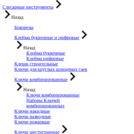
Слесарные инструменты
Назад
Бокорезы
Клейма буквенные и цифровые
Назад
Клейма буквенные
Клейма цифровые
Клещи строительные
Ключи для круглых шлицевых гаек
Ключи комбинированные
Назад
Ключи комбинированные
Наборы Ключей
комбинированных
Ключи накидные
Ключи разводные
Ключи рожковые
Ключи шестигранные