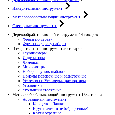
Измерительный инструмент
Металлообрабатывающий инструмент
Слесарные инструменты
Деревообрабатывающий инструмент
14 товаров
Фрезы по дереву
Фрезы по дереву наборы
Измерительный инструмент
26 товаров
Глубиномеры
Индикаторы
Линейки
Микрометры
Наборы щупов, шаблонов
Призмы поверочные и разметочные
Угломеры и Угломеры-траспортиры
Угольники
Угольники столярные
Металлообрабатывающий инструмент
1732 товара
Абразивный инструмент
Корщетки, Чашки
Круги зачистные (обдирочные)
Круги отрезные