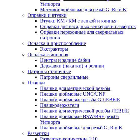
Уитворта
Метчики дюймовые для резьб G, Rc и K
Оправки и втулки
Втулки КМ / КМ с лапкой и клинья
Оправки для насадных зенкеров и развёрток
Оправки переходные для сверлильных
патронов
Оснаска и приспособление
Экстракторы
Оснаска станочная
Центры и задние бабки
Державки (накатки) и ролики
Патроны станочные
Патроны сверлильные
Плашки
Плашки для метрической резьбы
Плашки дюймовые UNC/UNF
Плашки дюймовые резьба G ЛЕВЫЕ
Плашкодержатели
Плашки для метрической резьбы ЛЕВЫЕ
Плашки дюймовые BSW/BSF резьба
Уитворта
Плашки дюймовые для резьб G, R и K
Развертки
Развертки конические 1:10