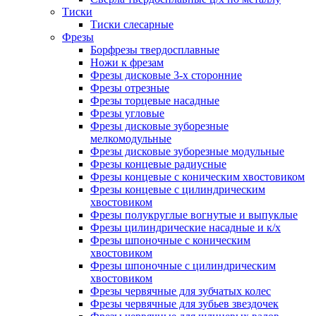
Тиски
Тиски слесарные
Фрезы
Борфрезы твердосплавные
Ножи к фрезам
Фрезы дисковые 3-х сторонние
Фрезы отрезные
Фрезы торцевые насадные
Фрезы угловые
Фрезы дисковые зуборезные
мелкомодульные
Фрезы дисковые зуборезные модульные
Фрезы концевые радиусные
Фрезы концевые с коническим хвостовиком
Фрезы концевые с цилиндрическим
хвостовиком
Фрезы полукруглые вогнутые и выпуклые
Фрезы цилиндрические насадные и к/х
Фрезы шпоночные с коническим
хвостовиком
Фрезы шпоночные с цилиндрическим
хвостовиком
Фрезы червячные для зубчатых колес
Фрезы червячные для зубьев звездочек