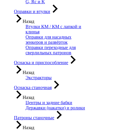
G, Rc и K
Оправки и втулки
Назад
Втулки КМ / КМ с лапкой и
клинья
Оправки для насадных
зенкеров и развёрток
Оправки переходные для
сверлильных патронов
Оснаска и приспособление
Назад
Экстракторы
Оснаска станочная
Назад
Центры и задние бабки
Державки (накатки) и ролики
Патроны станочные
Назад