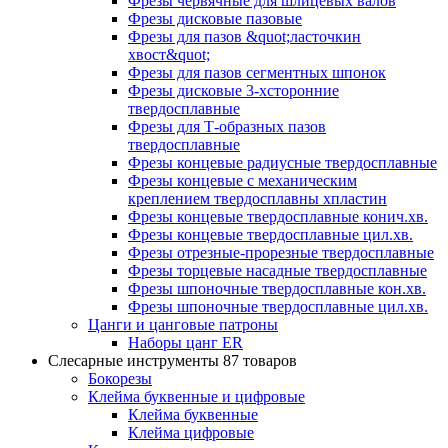
Фрезы червячные для шлицевых валов
Фрезы дисковые пазовые
Фрезы для пазов &quot;ласточкин
хвост&quot;
Фрезы для пазов сегментных шпонок
Фрезы дисковые 3-хсторонние
твердосплавные
Фрезы для Т-образных пазов
твердосплавные
Фрезы концевые радиусные твердосплавные
Фрезы концевые с механическим
креплением твердосплавны хпластин
Фрезы концевые твердосплавные конич.хв.
Фрезы концевые твердосплавные цил.хв.
Фрезы отрезные-прорезные твердосплавные
Фрезы торцевые насадные твердосплавные
Фрезы шпоночные твердосплавные кон.хв.
Фрезы шпоночные твердосплавные цил.хв.
Цанги и цанговые патроны
Наборы цанг ER
Слесарные инструменты
87 товаров
Бокорезы
Клейма буквенные и цифровые
Клейма буквенные
Клейма цифровые