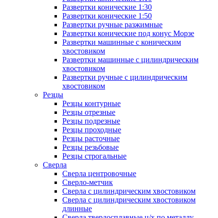
Развертки конические 1:30
Развертки конические 1:50
Развертки ручные разжимные
Развертки конические под конус Морзе
Развертки машинные с коническим
хвостовиком
Развертки машинные с цилиндрическим
хвостовиком
Развертки ручные с цилиндрическим
хвостовиком
Резцы
Резцы контурные
Резцы отрезные
Резцы подрезные
Резцы проходные
Резцы расточные
Резцы резьбовые
Резцы строгальные
Сверла
Сверла центровочные
Сверло-метчик
Сверла с цилиндрическим хвостовиком
Сверла с цилиндрическим хвостовиком
длинные
Сверла твердосплавные ц/х по металлу