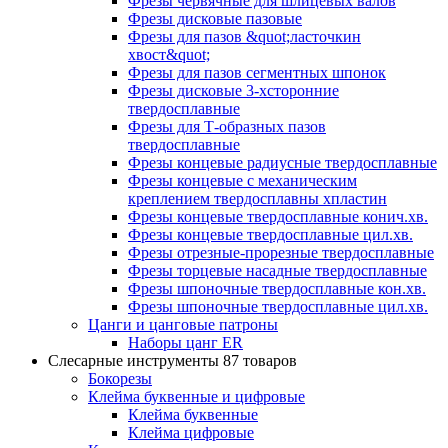
Фрезы червячные для шлицевых валов
Фрезы дисковые пазовые
Фрезы для пазов &quot;ласточкин
хвост&quot;
Фрезы для пазов сегментных шпонок
Фрезы дисковые 3-хсторонние
твердосплавные
Фрезы для Т-образных пазов
твердосплавные
Фрезы концевые радиусные твердосплавные
Фрезы концевые с механическим
креплением твердосплавны хпластин
Фрезы концевые твердосплавные конич.хв.
Фрезы концевые твердосплавные цил.хв.
Фрезы отрезные-прорезные твердосплавные
Фрезы торцевые насадные твердосплавные
Фрезы шпоночные твердосплавные кон.хв.
Фрезы шпоночные твердосплавные цил.хв.
Цанги и цанговые патроны
Наборы цанг ER
Слесарные инструменты
87 товаров
Бокорезы
Клейма буквенные и цифровые
Клейма буквенные
Клейма цифровые