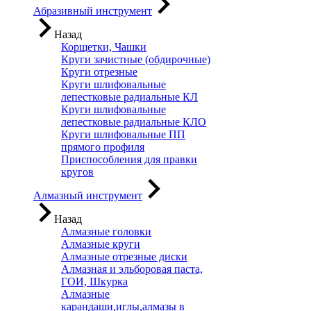
Абразивный инструмент
Назад
Корщетки, Чашки
Круги зачистные (обдирочные)
Круги отрезные
Круги шлифовальные
лепестковые радиальные КЛ
Круги шлифовальные
лепестковые радиальные КЛО
Круги шлифовальные ПП
прямого профиля
Приспособления для правки
кругов
Алмазный инструмент
Назад
Алмазные головки
Алмазные круги
Алмазные отрезные диски
Алмазная и эльборовая паста,
ГОИ, Шкурка
Алмазные
карандаши,иглы,алмазы в