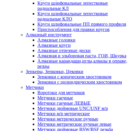
Круги шлифовальные лепестковые
радиальные КЛ
Круги шлифовальные лепестковые
радиальные КЛО
Круги шлифовальные ПП прямого профиля
Приспособления для правки кругов
Алмазный инструмент
Алмазные головки
Алмазные круги
Алмазные отрезные диски
Алмазная и эльборовая паста, ГОИ, Шкурка
Алмазные карандаши,иглы,алмазы в оправе,
резцы
Зенкеры, Зенковки, Цековки
Зенковки с коническим хвостовиком
Зенковки с цилиндрическим хвостовиком
Метчики
Воротоки для метчиков
Метчики гаечные
Метчики гаечные ЛЕВЫЕ
Метчики дюймовые UNC/UNF м/р
Метчики м/р метрические
Метчики метрические ручные
Метчики метрические ручные левые
Метчики дюймовые BSW/BSF резьба