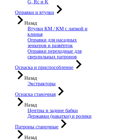
G, Rc и K
Оправки и втулки
Назад
Втулки КМ / КМ с лапкой и
клинья
Оправки для насадных
зенкеров и развёрток
Оправки переходные для
сверлильных патронов
Оснаска и приспособление
Назад
Экстракторы
Оснаска станочная
Назад
Центры и задние бабки
Державки (накатки) и ролики
Патроны станочные
Назад