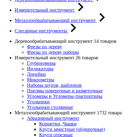
Измерительный инструмент
Металлообрабатывающий инструмент
Слесарные инструменты
Деревообрабатывающий инструмент
14 товаров
Фрезы по дереву
Фрезы по дереву наборы
Измерительный инструмент
26 товаров
Глубиномеры
Индикаторы
Линейки
Микрометры
Наборы щупов, шаблонов
Призмы поверочные и разметочные
Угломеры и Угломеры-траспортиры
Угольники
Угольники столярные
Металлообрабатывающий инструмент
1732 товара
Абразивный инструмент
Корщетки, Чашки
Круги зачистные (обдирочные)
Круги отрезные