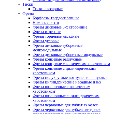
Тиски
Тиски слесарные
Фрезы
Борфрезы твердосплавные
Ножи к фрезам
Фрезы дисковые 3-х сторонние
Фрезы отрезные
Фрезы торцевые насадные
Фрезы угловые
Фрезы дисковые зуборезные
мелкомодульные
Фрезы дисковые зуборезные модульные
Фрезы концевые радиусные
Фрезы концевые с коническим хвостовиком
Фрезы концевые с цилиндрическим
хвостовиком
Фрезы полукруглые вогнутые и выпуклые
Фрезы цилиндрические насадные и к/х
Фрезы шпоночные с коническим
хвостовиком
Фрезы шпоночные с цилиндрическим
хвостовиком
Фрезы червячные для зубчатых колес
Фрезы червячные для зубьев звездочек