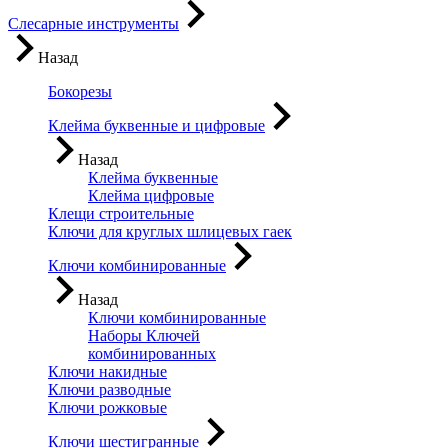
Слесарные инструменты
Назад
Бокорезы
Клейма буквенные и цифровые
Назад
Клейма буквенные
Клейма цифровые
Клещи строительные
Ключи для круглых шлицевых гаек
Ключи комбинированные
Назад
Ключи комбинированные
Наборы Ключей
комбинированных
Ключи накидные
Ключи разводные
Ключи рожковые
Ключи шестигранные