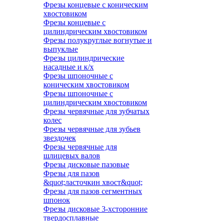
Фрезы концевые с коническим
хвостовиком
Фрезы концевые с
цилиндрическим хвостовиком
Фрезы полукруглые вогнутые и
выпуклые
Фрезы цилиндрические
насадные и к/х
Фрезы шпоночные с
коническим хвостовиком
Фрезы шпоночные с
цилиндрическим хвостовиком
Фрезы червячные для зубчатых
колес
Фрезы червячные для зубьев
звездочек
Фрезы червячные для
шлицевых валов
Фрезы дисковые пазовые
Фрезы для пазов
&quot;ласточкин хвост&quot;
Фрезы для пазов сегментных
шпонок
Фрезы дисковые 3-хсторонние
твердосплавные