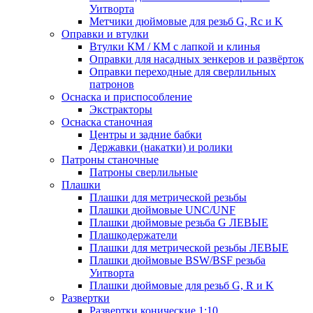
Уитворта
Метчики дюймовые для резьб G, Rc и K
Оправки и втулки
Втулки КМ / КМ с лапкой и клинья
Оправки для насадных зенкеров и развёрток
Оправки переходные для сверлильных
патронов
Оснаска и приспособление
Экстракторы
Оснаска станочная
Центры и задние бабки
Державки (накатки) и ролики
Патроны станочные
Патроны сверлильные
Плашки
Плашки для метрической резьбы
Плашки дюймовые UNC/UNF
Плашки дюймовые резьба G ЛЕВЫЕ
Плашкодержатели
Плашки для метрической резьбы ЛЕВЫЕ
Плашки дюймовые BSW/BSF резьба
Уитворта
Плашки дюймовые для резьб G, R и K
Развертки
Развертки конические 1:10