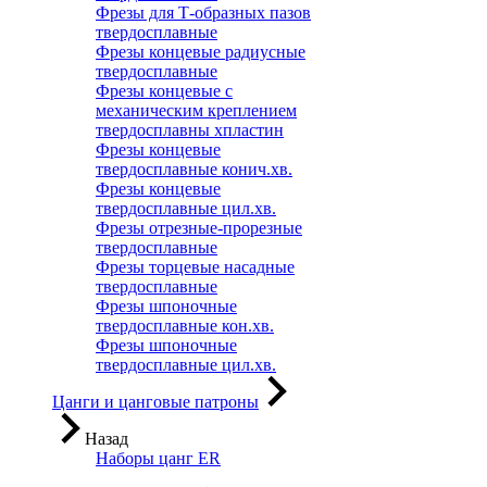
Фрезы для Т-образных пазов
твердосплавные
Фрезы концевые радиусные
твердосплавные
Фрезы концевые с
механическим креплением
твердосплавны хпластин
Фрезы концевые
твердосплавные конич.хв.
Фрезы концевые
твердосплавные цил.хв.
Фрезы отрезные-прорезные
твердосплавные
Фрезы торцевые насадные
твердосплавные
Фрезы шпоночные
твердосплавные кон.хв.
Фрезы шпоночные
твердосплавные цил.хв.
Цанги и цанговые патроны
Назад
Наборы цанг ER