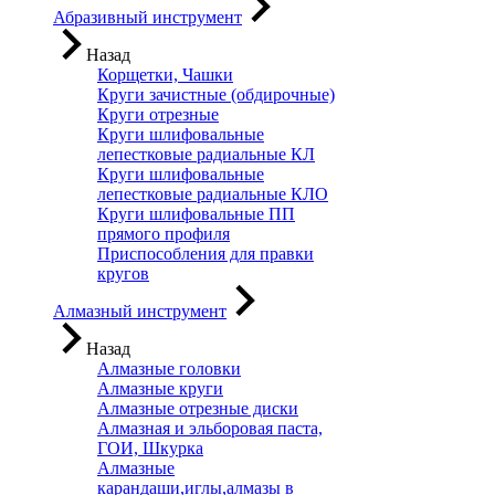
Абразивный инструмент
Назад
Корщетки, Чашки
Круги зачистные (обдирочные)
Круги отрезные
Круги шлифовальные
лепестковые радиальные КЛ
Круги шлифовальные
лепестковые радиальные КЛО
Круги шлифовальные ПП
прямого профиля
Приспособления для правки
кругов
Алмазный инструмент
Назад
Алмазные головки
Алмазные круги
Алмазные отрезные диски
Алмазная и эльборовая паста,
ГОИ, Шкурка
Алмазные
карандаши,иглы,алмазы в