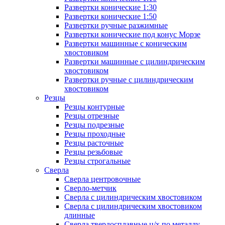
Развертки конические 1:30
Развертки конические 1:50
Развертки ручные разжимные
Развертки конические под конус Морзе
Развертки машинные с коническим
хвостовиком
Развертки машинные с цилиндрическим
хвостовиком
Развертки ручные с цилиндрическим
хвостовиком
Резцы
Резцы контурные
Резцы отрезные
Резцы подрезные
Резцы проходные
Резцы расточные
Резцы резьбовые
Резцы строгальные
Сверла
Сверла центровочные
Сверло-метчик
Сверла с цилиндрическим хвостовиком
Сверла с цилиндрическим хвостовиком
длинные
Сверла твердосплавные ц/х по металлу