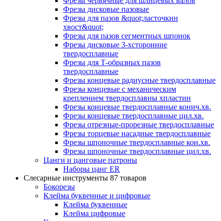
Фрезы червячные для шлицевых валов
Фрезы дисковые пазовые
Фрезы для пазов &quot;ласточкин
хвост&quot;
Фрезы для пазов сегментных шпонок
Фрезы дисковые 3-хсторонние
твердосплавные
Фрезы для Т-образных пазов
твердосплавные
Фрезы концевые радиусные твердосплавные
Фрезы концевые с механическим
креплением твердосплавны хпластин
Фрезы концевые твердосплавные конич.хв.
Фрезы концевые твердосплавные цил.хв.
Фрезы отрезные-прорезные твердосплавные
Фрезы торцевые насадные твердосплавные
Фрезы шпоночные твердосплавные кон.хв.
Фрезы шпоночные твердосплавные цил.хв.
Цанги и цанговые патроны
Наборы цанг ER
Слесарные инструменты
87 товаров
Бокорезы
Клейма буквенные и цифровые
Клейма буквенные
Клейма цифровые