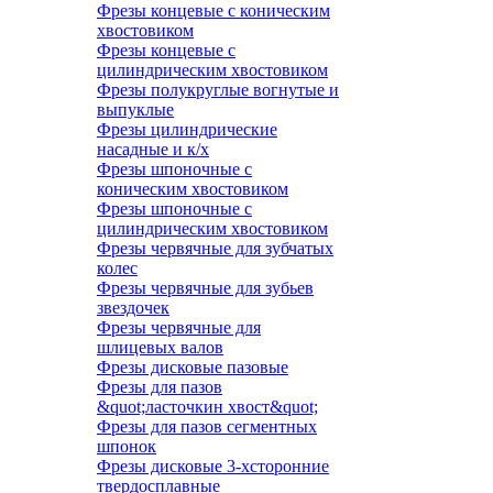
Фрезы концевые с коническим
хвостовиком
Фрезы концевые с
цилиндрическим хвостовиком
Фрезы полукруглые вогнутые и
выпуклые
Фрезы цилиндрические
насадные и к/х
Фрезы шпоночные с
коническим хвостовиком
Фрезы шпоночные с
цилиндрическим хвостовиком
Фрезы червячные для зубчатых
колес
Фрезы червячные для зубьев
звездочек
Фрезы червячные для
шлицевых валов
Фрезы дисковые пазовые
Фрезы для пазов
&quot;ласточкин хвост&quot;
Фрезы для пазов сегментных
шпонок
Фрезы дисковые 3-хсторонние
твердосплавные