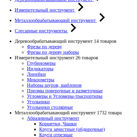
Измерительный инструмент
Металлообрабатывающий инструмент
Слесарные инструменты
Деревообрабатывающий инструмент
14 товаров
Фрезы по дереву
Фрезы по дереву наборы
Измерительный инструмент
26 товаров
Глубиномеры
Индикаторы
Линейки
Микрометры
Наборы щупов, шаблонов
Призмы поверочные и разметочные
Угломеры и Угломеры-траспортиры
Угольники
Угольники столярные
Металлообрабатывающий инструмент
1732 товара
Абразивный инструмент
Корщетки, Чашки
Круги зачистные (обдирочные)
Круги отрезные