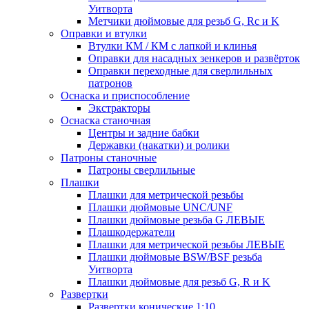
Уитворта
Метчики дюймовые для резьб G, Rc и K
Оправки и втулки
Втулки КМ / КМ с лапкой и клинья
Оправки для насадных зенкеров и развёрток
Оправки переходные для сверлильных
патронов
Оснаска и приспособление
Экстракторы
Оснаска станочная
Центры и задние бабки
Державки (накатки) и ролики
Патроны станочные
Патроны сверлильные
Плашки
Плашки для метрической резьбы
Плашки дюймовые UNC/UNF
Плашки дюймовые резьба G ЛЕВЫЕ
Плашкодержатели
Плашки для метрической резьбы ЛЕВЫЕ
Плашки дюймовые BSW/BSF резьба
Уитворта
Плашки дюймовые для резьб G, R и K
Развертки
Развертки конические 1:10