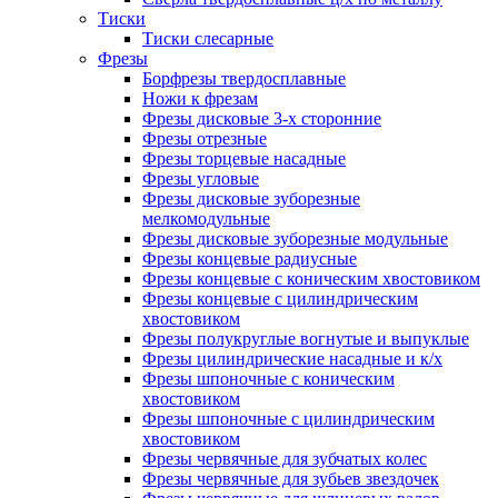
Тиски
Тиски слесарные
Фрезы
Борфрезы твердосплавные
Ножи к фрезам
Фрезы дисковые 3-х сторонние
Фрезы отрезные
Фрезы торцевые насадные
Фрезы угловые
Фрезы дисковые зуборезные
мелкомодульные
Фрезы дисковые зуборезные модульные
Фрезы концевые радиусные
Фрезы концевые с коническим хвостовиком
Фрезы концевые с цилиндрическим
хвостовиком
Фрезы полукруглые вогнутые и выпуклые
Фрезы цилиндрические насадные и к/х
Фрезы шпоночные с коническим
хвостовиком
Фрезы шпоночные с цилиндрическим
хвостовиком
Фрезы червячные для зубчатых колес
Фрезы червячные для зубьев звездочек