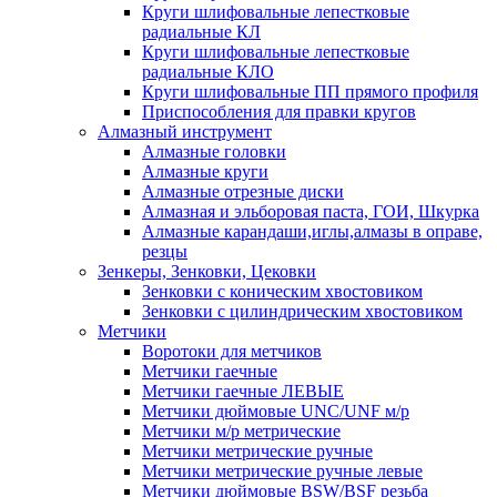
Круги шлифовальные лепестковые
радиальные КЛ
Круги шлифовальные лепестковые
радиальные КЛО
Круги шлифовальные ПП прямого профиля
Приспособления для правки кругов
Алмазный инструмент
Алмазные головки
Алмазные круги
Алмазные отрезные диски
Алмазная и эльборовая паста, ГОИ, Шкурка
Алмазные карандаши,иглы,алмазы в оправе,
резцы
Зенкеры, Зенковки, Цековки
Зенковки с коническим хвостовиком
Зенковки с цилиндрическим хвостовиком
Метчики
Воротоки для метчиков
Метчики гаечные
Метчики гаечные ЛЕВЫЕ
Метчики дюймовые UNC/UNF м/р
Метчики м/р метрические
Метчики метрические ручные
Метчики метрические ручные левые
Метчики дюймовые BSW/BSF резьба