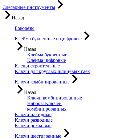
Слесарные инструменты
Назад
Бокорезы
Клейма буквенные и цифровые
Назад
Клейма буквенные
Клейма цифровые
Клещи строительные
Ключи для круглых шлицевых гаек
Ключи комбинированные
Назад
Ключи комбинированные
Наборы Ключей
комбинированных
Ключи накидные
Ключи разводные
Ключи рожковые
Ключи шестигранные