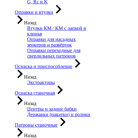
G, Rc и K
Оправки и втулки
Назад
Втулки КМ / КМ с лапкой и
клинья
Оправки для насадных
зенкеров и развёрток
Оправки переходные для
сверлильных патронов
Оснаска и приспособление
Назад
Экстракторы
Оснаска станочная
Назад
Центры и задние бабки
Державки (накатки) и ролики
Патроны станочные
Назад