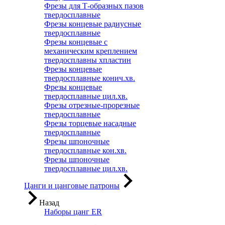
Фрезы для Т-образных пазов
твердосплавные
Фрезы концевые радиусные
твердосплавные
Фрезы концевые с
механическим креплением
твердосплавны хпластин
Фрезы концевые
твердосплавные конич.хв.
Фрезы концевые
твердосплавные цил.хв.
Фрезы отрезные-прорезные
твердосплавные
Фрезы торцевые насадные
твердосплавные
Фрезы шпоночные
твердосплавные кон.хв.
Фрезы шпоночные
твердосплавные цил.хв.
Цанги и цанговые патроны
Назад
Наборы цанг ER