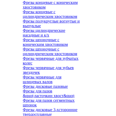
Фрезы концевые с коническим
хвостовиком
Фрезы концевые с
цилиндрическим хвостовиком
Фрезы полукруглые вогнутые и
выпуклые
Фрезы цилиндрические
насадные и к/х
Фрезы шпоночные с
коническим хвостовиком
Фрезы шпоночные с
цилиндрическим хвостовиком
Фрезы червячные для зубчатых
колес
Фрезы червячные для зубьев
звездочек
Фрезы червячные для
шлицевых валов
Фрезы дисковые пазовые
Фрезы для пазов
&quot;ласточкин хвост&quot;
Фрезы для пазов сегментных
шпонок
Фрезы дисковые 3-хсторонние
твердосплавные