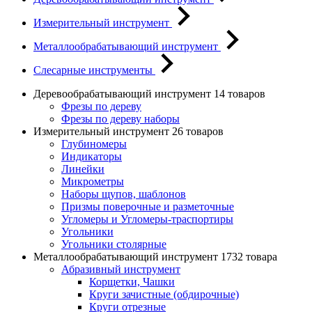
Измерительный инструмент
Металлообрабатывающий инструмент
Слесарные инструменты
Деревообрабатывающий инструмент
14 товаров
Фрезы по дереву
Фрезы по дереву наборы
Измерительный инструмент
26 товаров
Глубиномеры
Индикаторы
Линейки
Микрометры
Наборы щупов, шаблонов
Призмы поверочные и разметочные
Угломеры и Угломеры-траспортиры
Угольники
Угольники столярные
Металлообрабатывающий инструмент
1732 товара
Абразивный инструмент
Корщетки, Чашки
Круги зачистные (обдирочные)
Круги отрезные