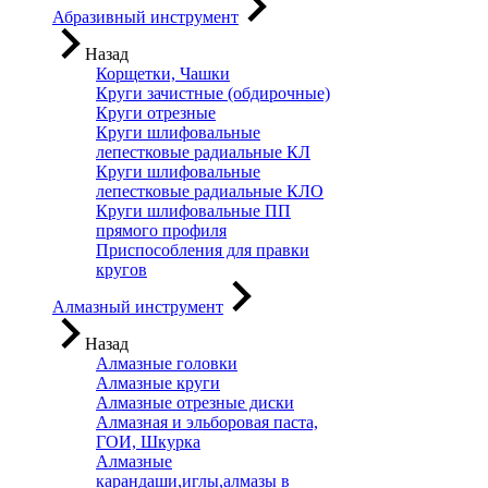
Абразивный инструмент
Назад
Корщетки, Чашки
Круги зачистные (обдирочные)
Круги отрезные
Круги шлифовальные
лепестковые радиальные КЛ
Круги шлифовальные
лепестковые радиальные КЛО
Круги шлифовальные ПП
прямого профиля
Приспособления для правки
кругов
Алмазный инструмент
Назад
Алмазные головки
Алмазные круги
Алмазные отрезные диски
Алмазная и эльборовая паста,
ГОИ, Шкурка
Алмазные
карандаши,иглы,алмазы в