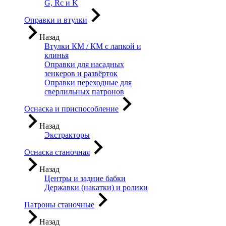
G, Rc и K
Оправки и втулки
Назад
Втулки КМ / КМ с лапкой и
клинья
Оправки для насадных
зенкеров и развёрток
Оправки переходные для
сверлильных патронов
Оснаска и приспособление
Назад
Экстракторы
Оснаска станочная
Назад
Центры и задние бабки
Державки (накатки) и ролики
Патроны станочные
Назад