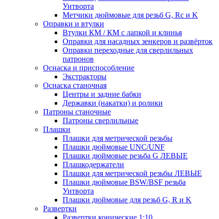
Уитворта
Метчики дюймовые для резьб G, Rc и K
Оправки и втулки
Втулки КМ / КМ с лапкой и клинья
Оправки для насадных зенкеров и развёрток
Оправки переходные для сверлильных
патронов
Оснаска и приспособление
Экстракторы
Оснаска станочная
Центры и задние бабки
Державки (накатки) и ролики
Патроны станочные
Патроны сверлильные
Плашки
Плашки для метрической резьбы
Плашки дюймовые UNC/UNF
Плашки дюймовые резьба G ЛЕВЫЕ
Плашкодержатели
Плашки для метрической резьбы ЛЕВЫЕ
Плашки дюймовые BSW/BSF резьба
Уитворта
Плашки дюймовые для резьб G, R и K
Развертки
Развертки конические 1:10