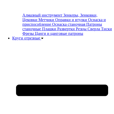
Алмазный инструмент
Зенкеры, Зенковки,
Цековки
Метчики
Оправки и втулки
Оснаска и
приспособление
Оснаска станочная
Патроны
станочные
Плашки
Развертки
Резцы
Сверла
Тиски
Фрезы
Цанги и цанговые патроны
Круги отрезные