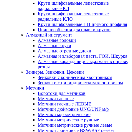
Круги шлифовальные лепестковые
радиальные КЛ
Круги шлифовальные лепестковые
радиальные КЛО
Круги шлифовальные ПП прямого профиля
Приспособления для правки кругов
Алмазный инструмент
Алмазные головки
Алмазные круги
Алмазные отрезные диски
Алмазная и эльборовая паста, ГОИ, Шкурка
Алмазные карандаши,иглы,алмазы в оправе,
резцы
Зенкеры, Зенковки, Цековки
Зенковки с коническим хвостовиком
Зенковки с цилиндрическим хвостовиком
Метчики
Воротоки для метчиков
Метчики гаечные
Метчики гаечные ЛЕВЫЕ
Метчики дюймовые UNC/UNF м/р
Метчики м/р метрические
Метчики метрические ручные
Метчики метрические ручные левые
Метчики дюймовые BSW/BSF резьба