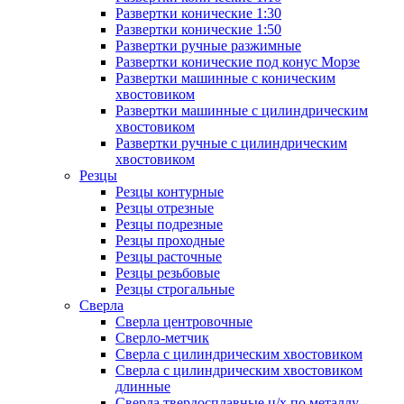
Развертки конические 1:30
Развертки конические 1:50
Развертки ручные разжимные
Развертки конические под конус Морзе
Развертки машинные с коническим
хвостовиком
Развертки машинные с цилиндрическим
хвостовиком
Развертки ручные с цилиндрическим
хвостовиком
Резцы
Резцы контурные
Резцы отрезные
Резцы подрезные
Резцы проходные
Резцы расточные
Резцы резьбовые
Резцы строгальные
Сверла
Сверла центровочные
Сверло-метчик
Сверла с цилиндрическим хвостовиком
Сверла с цилиндрическим хвостовиком
длинные
Сверла твердосплавные ц/х по металлу