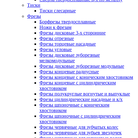
Тиски
Тиски слесарные
Фрезы
Борфрезы твердосплавные
Ножи к фрезам
Фрезы дисковые 3-х сторонние
Фрезы отрезные
Фрезы торцевые насадные
Фрезы угловые
Фрезы дисковые зуборезные
мелкомодульные
Фрезы дисковые зуборезные модульные
Фрезы концевые радиусные
Фрезы концевые с коническим хвостовиком
Фрезы концевые с цилиндрическим
хвостовиком
Фрезы полукруглые вогнутые и выпуклые
Фрезы цилиндрические насадные и к/х
Фрезы шпоночные с коническим
хвостовиком
Фрезы шпоночные с цилиндрическим
хвостовиком
Фрезы червячные для зубчатых колес
Фрезы червячные для зубьев звездочек