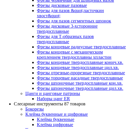
Фрезы червячные для шлицевых валов
Фрезы дисковые пазовые
Фрезы для пазов &quot;ласточкин
хвост&quot;
Фрезы для пазов сегментных шпонок
Фрезы дисковые 3-хсторонние
твердосплавные
Фрезы для Т-образных пазов
твердосплавные
Фрезы концевые радиусные твердосплавные
Фрезы концевые с механическим
креплением твердосплавны хпластин
Фрезы концевые твердосплавные конич.хв.
Фрезы концевые твердосплавные цил.хв.
Фрезы отрезные-прорезные твердосплавные
Фрезы торцевые насадные твердосплавные
Фрезы шпоночные твердосплавные кон.хв.
Фрезы шпоночные твердосплавные цил.хв.
Цанги и цанговые патроны
Наборы цанг ER
Слесарные инструменты
87 товаров
Бокорезы
Клейма буквенные и цифровые
Клейма буквенные
Клейма цифровые