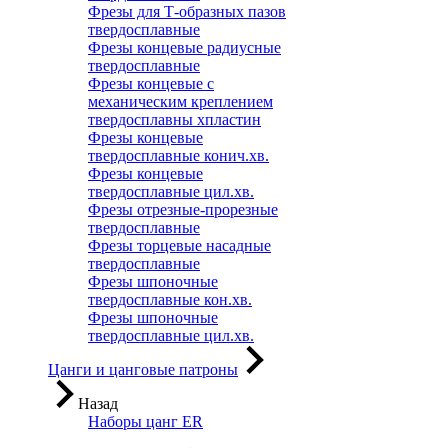
Фрезы для Т-образных пазов
твердосплавные
Фрезы концевые радиусные
твердосплавные
Фрезы концевые с
механическим креплением
твердосплавны хпластин
Фрезы концевые
твердосплавные конич.хв.
Фрезы концевые
твердосплавные цил.хв.
Фрезы отрезные-прорезные
твердосплавные
Фрезы торцевые насадные
твердосплавные
Фрезы шпоночные
твердосплавные кон.хв.
Фрезы шпоночные
твердосплавные цил.хв.
Цанги и цанговые патроны
Назад
Наборы цанг ER