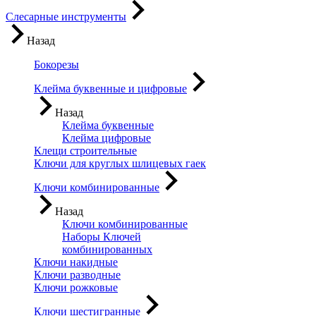
Слесарные инструменты
Назад
Бокорезы
Клейма буквенные и цифровые
Назад
Клейма буквенные
Клейма цифровые
Клещи строительные
Ключи для круглых шлицевых гаек
Ключи комбинированные
Назад
Ключи комбинированные
Наборы Ключей
комбинированных
Ключи накидные
Ключи разводные
Ключи рожковые
Ключи шестигранные