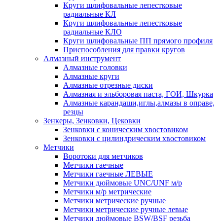
Круги шлифовальные лепестковые
радиальные КЛ
Круги шлифовальные лепестковые
радиальные КЛО
Круги шлифовальные ПП прямого профиля
Приспособления для правки кругов
Алмазный инструмент
Алмазные головки
Алмазные круги
Алмазные отрезные диски
Алмазная и эльборовая паста, ГОИ, Шкурка
Алмазные карандаши,иглы,алмазы в оправе,
резцы
Зенкеры, Зенковки, Цековки
Зенковки с коническим хвостовиком
Зенковки с цилиндрическим хвостовиком
Метчики
Воротоки для метчиков
Метчики гаечные
Метчики гаечные ЛЕВЫЕ
Метчики дюймовые UNC/UNF м/р
Метчики м/р метрические
Метчики метрические ручные
Метчики метрические ручные левые
Метчики дюймовые BSW/BSF резьба