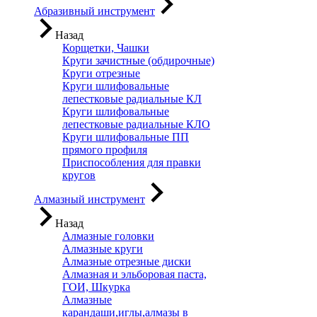
Абразивный инструмент
Назад
Корщетки, Чашки
Круги зачистные (обдирочные)
Круги отрезные
Круги шлифовальные
лепестковые радиальные КЛ
Круги шлифовальные
лепестковые радиальные КЛО
Круги шлифовальные ПП
прямого профиля
Приспособления для правки
кругов
Алмазный инструмент
Назад
Алмазные головки
Алмазные круги
Алмазные отрезные диски
Алмазная и эльборовая паста,
ГОИ, Шкурка
Алмазные
карандаши,иглы,алмазы в