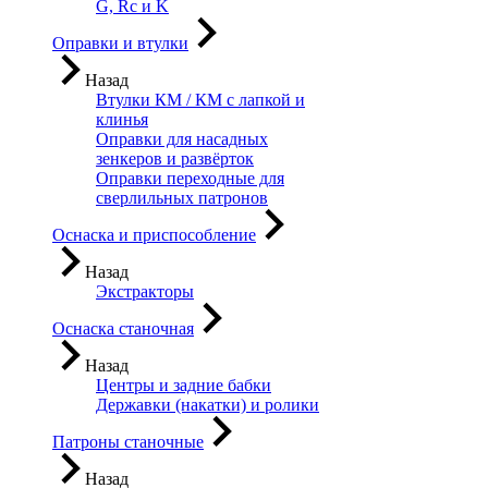
G, Rc и K
Оправки и втулки
Назад
Втулки КМ / КМ с лапкой и
клинья
Оправки для насадных
зенкеров и развёрток
Оправки переходные для
сверлильных патронов
Оснаска и приспособление
Назад
Экстракторы
Оснаска станочная
Назад
Центры и задние бабки
Державки (накатки) и ролики
Патроны станочные
Назад