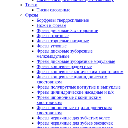
Тиски
Тиски слесарные
Фрезы
Борфрезы твердосплавные
Ножи к фрезам
Фрезы дисковые 3-х сторонние
Фрезы отрезные
Фрезы торцевые насадные
Фрезы угловые
Фрезы дисковые зуборезные
мелкомодульные
Фрезы дисковые зуборезные модульные
Фрезы концевые радиусные
Фрезы концевые с коническим хвостовиком
Фрезы концевые с цилиндрическим
хвостовиком
Фрезы полукруглые вогнутые и выпуклые
Фрезы цилиндрические насадные и к/х
Фрезы шпоночные с коническим
хвостовиком
Фрезы шпоночные с цилиндрическим
хвостовиком
Фрезы червячные для зубчатых колес
Фрезы червячные для зубьев звездочек