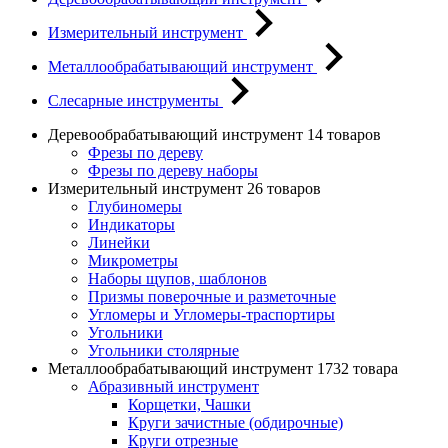
Измерительный инструмент
Металлообрабатывающий инструмент
Слесарные инструменты
Деревообрабатывающий инструмент
14 товаров
Фрезы по дереву
Фрезы по дереву наборы
Измерительный инструмент
26 товаров
Глубиномеры
Индикаторы
Линейки
Микрометры
Наборы щупов, шаблонов
Призмы поверочные и разметочные
Угломеры и Угломеры-траспортиры
Угольники
Угольники столярные
Металлообрабатывающий инструмент
1732 товара
Абразивный инструмент
Корщетки, Чашки
Круги зачистные (обдирочные)
Круги отрезные