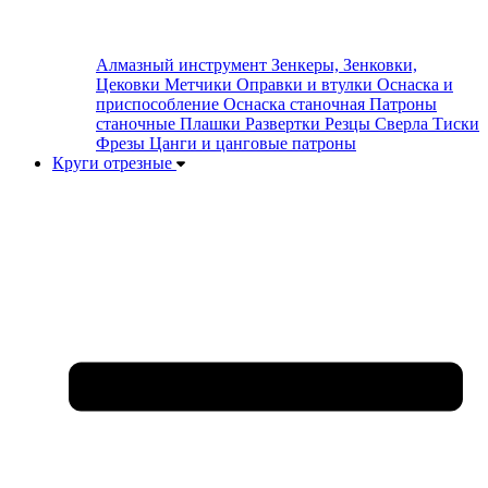
Алмазный инструмент
Зенкеры, Зенковки,
Цековки
Метчики
Оправки и втулки
Оснаска и
приспособление
Оснаска станочная
Патроны
станочные
Плашки
Развертки
Резцы
Сверла
Тиски
Фрезы
Цанги и цанговые патроны
Круги отрезные