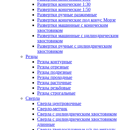
Развертки конические 1:30
Развертки конические 1:50
Развертки ручные разжимные
Развертки конические под конус Морзе
Развертки машинные с коническим
хвостовиком
Развертки машинные с цилиндрическим
хвостовиком
Развертки ручные с цилиндрическим
хвостовиком
Резцы
Резцы контурные
Резцы отрезные
Резцы подрезные
Резцы проходные
Резцы расточные
Резцы резьбовые
Резцы строгальные
Сверла
Сверла центровочные
Сверло-метчик
Сверла с цилиндрическим хвостовиком
Сверла с цилиндрическим хвостовиком
длинные
Сверла твердосплавные ц/х по металлу