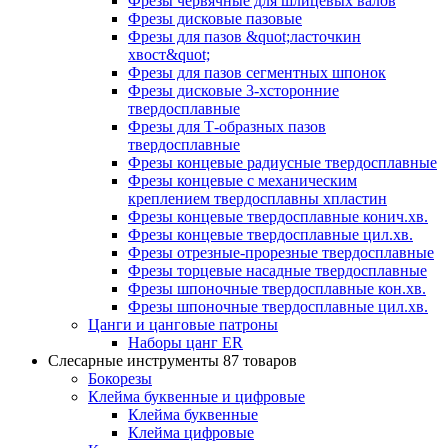
Фрезы червячные для шлицевых валов
Фрезы дисковые пазовые
Фрезы для пазов &quot;ласточкин
хвост&quot;
Фрезы для пазов сегментных шпонок
Фрезы дисковые 3-хсторонние
твердосплавные
Фрезы для Т-образных пазов
твердосплавные
Фрезы концевые радиусные твердосплавные
Фрезы концевые с механическим
креплением твердосплавны хпластин
Фрезы концевые твердосплавные конич.хв.
Фрезы концевые твердосплавные цил.хв.
Фрезы отрезные-прорезные твердосплавные
Фрезы торцевые насадные твердосплавные
Фрезы шпоночные твердосплавные кон.хв.
Фрезы шпоночные твердосплавные цил.хв.
Цанги и цанговые патроны
Наборы цанг ER
Слесарные инструменты
87 товаров
Бокорезы
Клейма буквенные и цифровые
Клейма буквенные
Клейма цифровые