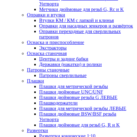
Уитворта
Метчики дюймовые для резьб G, Rc и K
Оправки и втулки
Втулки КМ / КМ с лапкой и клинья
Оправки для насадных зенкеров и развёрток
Оправки переходные для сверлильных
патронов
Оснаска и приспособление
Экстракторы
Оснаска станочная
Центры и задние бабки
Державки (накатки) и ролики
Патроны станочные
Патроны сверлильные
Плашки
Плашки для метрической резьбы
Плашки дюймовые UNC/UNF
Плашки дюймовые резьба G ЛЕВЫЕ
Плашкодержатели
Плашки для метрической резьбы ЛЕВЫЕ
Плашки дюймовые BSW/BSF резьба
Уитворта
Плашки дюймовые для резьб G, R и K
Развертки
Развертки конические 1:10