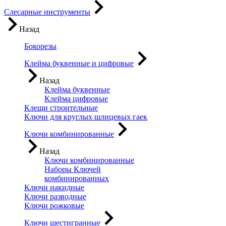
Слесарные инструменты
Назад
Бокорезы
Клейма буквенные и цифровые
Назад
Клейма буквенные
Клейма цифровые
Клещи строительные
Ключи для круглых шлицевых гаек
Ключи комбинированные
Назад
Ключи комбинированные
Наборы Ключей
комбинированных
Ключи накидные
Ключи разводные
Ключи рожковые
Ключи шестигранные