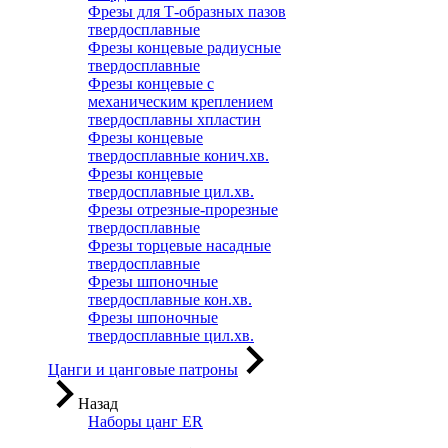
Фрезы для Т-образных пазов
твердосплавные
Фрезы концевые радиусные
твердосплавные
Фрезы концевые с
механическим креплением
твердосплавны хпластин
Фрезы концевые
твердосплавные конич.хв.
Фрезы концевые
твердосплавные цил.хв.
Фрезы отрезные-прорезные
твердосплавные
Фрезы торцевые насадные
твердосплавные
Фрезы шпоночные
твердосплавные кон.хв.
Фрезы шпоночные
твердосплавные цил.хв.
Цанги и цанговые патроны
Назад
Наборы цанг ER