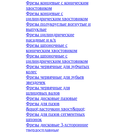
Фрезы концевые с коническим
хвостовиком
Фрезы концевые с
цилиндрическим хвостовиком
Фрезы полукруглые вогнутые и
выпуклые
Фрезы цилиндрические
насадные и к/х
Фрезы шпоночные с
коническим хвостовиком
Фрезы шпоночные с
цилиндрическим хвостовиком
Фрезы червячные для зубчатых
колес
Фрезы червячные для зубьев
звездочек
Фрезы червячные для
шлицевых валов
Фрезы дисковые пазовые
Фрезы для пазов
&quot;ласточкин хвост&quot;
Фрезы для пазов сегментных
шпонок
Фрезы дисковые 3-хсторонние
твердосплавные