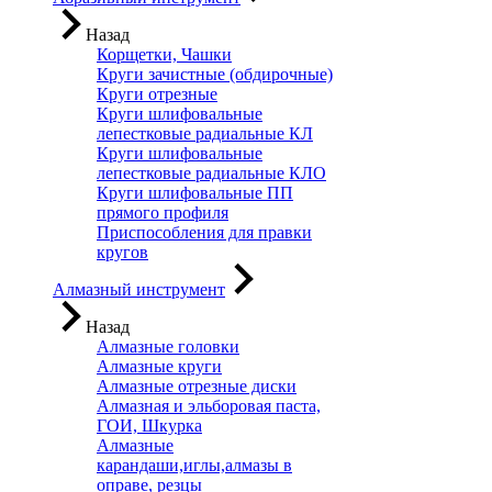
Назад
Корщетки, Чашки
Круги зачистные (обдирочные)
Круги отрезные
Круги шлифовальные
лепестковые радиальные КЛ
Круги шлифовальные
лепестковые радиальные КЛО
Круги шлифовальные ПП
прямого профиля
Приспособления для правки
кругов
Алмазный инструмент
Назад
Алмазные головки
Алмазные круги
Алмазные отрезные диски
Алмазная и эльборовая паста,
ГОИ, Шкурка
Алмазные
карандаши,иглы,алмазы в
оправе, резцы