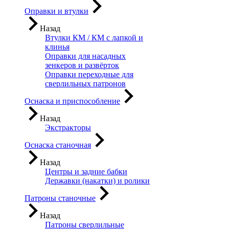
Оправки и втулки
Назад
Втулки КМ / КМ с лапкой и
клинья
Оправки для насадных
зенкеров и развёрток
Оправки переходные для
сверлильных патронов
Оснаска и приспособление
Назад
Экстракторы
Оснаска станочная
Назад
Центры и задние бабки
Державки (накатки) и ролики
Патроны станочные
Назад
Патроны сверлильные