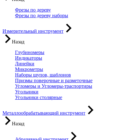
Фрезы по дереву
Фрезы по дереву наборы
Измерительный инструмент
Назад
Глубиномеры
Индикаторы
Линейки
Микрометры
Наборы щупов, шаблонов
Призмы поверочные и разметочные
Угломеры и Угломеры-траспортиры
Угольники
Угольники столярные
Металлообрабатывающий инструмент
Назад
Абразивный инструмент