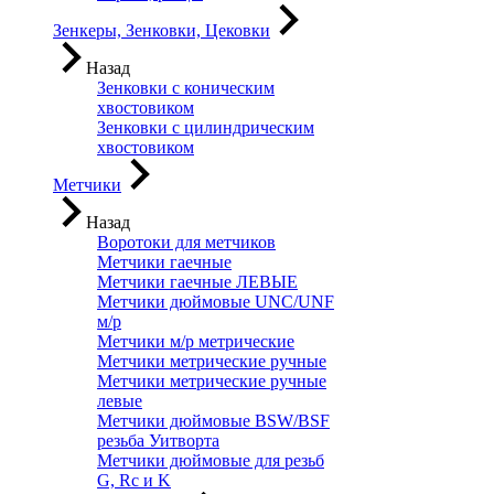
Зенкеры, Зенковки, Цековки
Назад
Зенковки с коническим
хвостовиком
Зенковки с цилиндрическим
хвостовиком
Метчики
Назад
Воротоки для метчиков
Метчики гаечные
Метчики гаечные ЛЕВЫЕ
Метчики дюймовые UNC/UNF
м/р
Метчики м/р метрические
Метчики метрические ручные
Метчики метрические ручные
левые
Метчики дюймовые BSW/BSF
резьба Уитворта
Метчики дюймовые для резьб
G, Rc и K