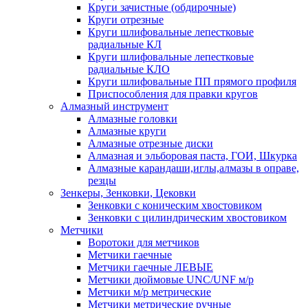
Круги зачистные (обдирочные)
Круги отрезные
Круги шлифовальные лепестковые
радиальные КЛ
Круги шлифовальные лепестковые
радиальные КЛО
Круги шлифовальные ПП прямого профиля
Приспособления для правки кругов
Алмазный инструмент
Алмазные головки
Алмазные круги
Алмазные отрезные диски
Алмазная и эльборовая паста, ГОИ, Шкурка
Алмазные карандаши,иглы,алмазы в оправе,
резцы
Зенкеры, Зенковки, Цековки
Зенковки с коническим хвостовиком
Зенковки с цилиндрическим хвостовиком
Метчики
Воротоки для метчиков
Метчики гаечные
Метчики гаечные ЛЕВЫЕ
Метчики дюймовые UNC/UNF м/р
Метчики м/р метрические
Метчики метрические ручные