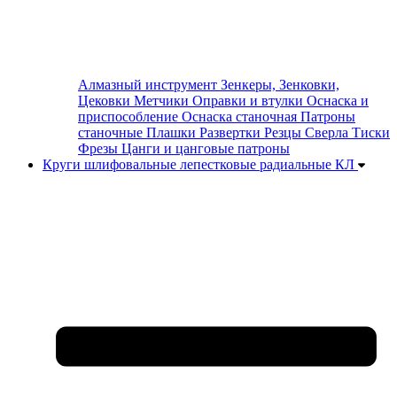
Алмазный инструмент
Зенкеры, Зенковки,
Цековки
Метчики
Оправки и втулки
Оснаска и
приспособление
Оснаска станочная
Патроны
станочные
Плашки
Развертки
Резцы
Сверла
Тиски
Фрезы
Цанги и цанговые патроны
Круги шлифовальные лепестковые радиальные КЛ