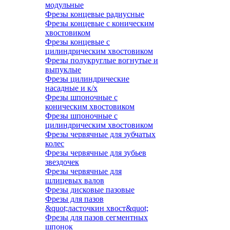
модульные
Фрезы концевые радиусные
Фрезы концевые с коническим
хвостовиком
Фрезы концевые с
цилиндрическим хвостовиком
Фрезы полукруглые вогнутые и
выпуклые
Фрезы цилиндрические
насадные и к/х
Фрезы шпоночные с
коническим хвостовиком
Фрезы шпоночные с
цилиндрическим хвостовиком
Фрезы червячные для зубчатых
колес
Фрезы червячные для зубьев
звездочек
Фрезы червячные для
шлицевых валов
Фрезы дисковые пазовые
Фрезы для пазов
&quot;ласточкин хвост&quot;
Фрезы для пазов сегментных
шпонок