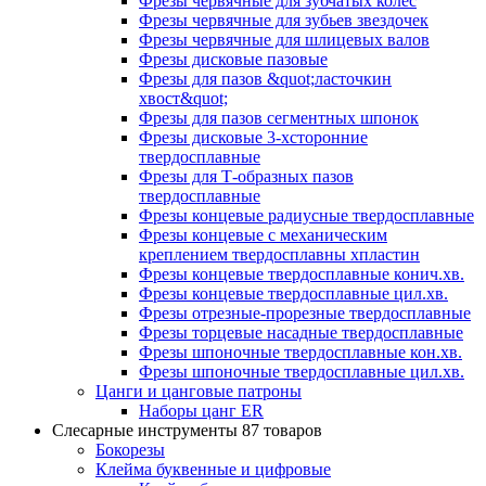
Фрезы червячные для зубчатых колес
Фрезы червячные для зубьев звездочек
Фрезы червячные для шлицевых валов
Фрезы дисковые пазовые
Фрезы для пазов &quot;ласточкин
хвост&quot;
Фрезы для пазов сегментных шпонок
Фрезы дисковые 3-хсторонние
твердосплавные
Фрезы для Т-образных пазов
твердосплавные
Фрезы концевые радиусные твердосплавные
Фрезы концевые с механическим
креплением твердосплавны хпластин
Фрезы концевые твердосплавные конич.хв.
Фрезы концевые твердосплавные цил.хв.
Фрезы отрезные-прорезные твердосплавные
Фрезы торцевые насадные твердосплавные
Фрезы шпоночные твердосплавные кон.хв.
Фрезы шпоночные твердосплавные цил.хв.
Цанги и цанговые патроны
Наборы цанг ER
Слесарные инструменты
87 товаров
Бокорезы
Клейма буквенные и цифровые