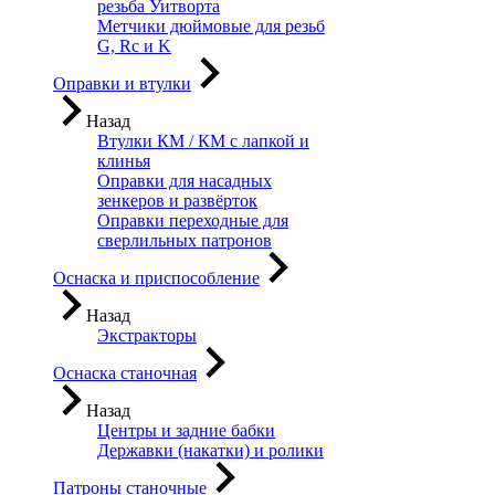
резьба Уитворта
Метчики дюймовые для резьб
G, Rc и K
Оправки и втулки
Назад
Втулки КМ / КМ с лапкой и
клинья
Оправки для насадных
зенкеров и развёрток
Оправки переходные для
сверлильных патронов
Оснаска и приспособление
Назад
Экстракторы
Оснаска станочная
Назад
Центры и задние бабки
Державки (накатки) и ролики
Патроны станочные