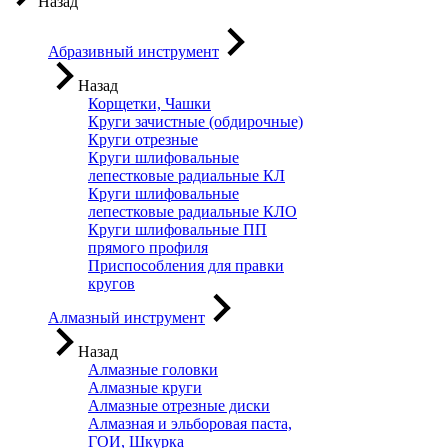
Назад
Абразивный инструмент
Назад
Корщетки, Чашки
Круги зачистные (обдирочные)
Круги отрезные
Круги шлифовальные
лепестковые радиальные КЛ
Круги шлифовальные
лепестковые радиальные КЛО
Круги шлифовальные ПП
прямого профиля
Приспособления для правки
кругов
Алмазный инструмент
Назад
Алмазные головки
Алмазные круги
Алмазные отрезные диски
Алмазная и эльборовая паста,
ГОИ, Шкурка