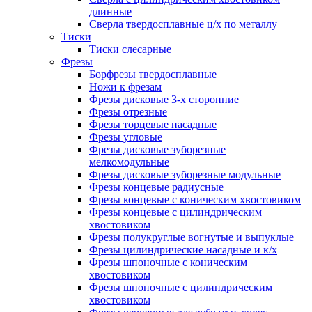
длинные
Сверла твердосплавные ц/х по металлу
Тиски
Тиски слесарные
Фрезы
Борфрезы твердосплавные
Ножи к фрезам
Фрезы дисковые 3-х сторонние
Фрезы отрезные
Фрезы торцевые насадные
Фрезы угловые
Фрезы дисковые зуборезные
мелкомодульные
Фрезы дисковые зуборезные модульные
Фрезы концевые радиусные
Фрезы концевые с коническим хвостовиком
Фрезы концевые с цилиндрическим
хвостовиком
Фрезы полукруглые вогнутые и выпуклые
Фрезы цилиндрические насадные и к/х
Фрезы шпоночные с коническим
хвостовиком
Фрезы шпоночные с цилиндрическим
хвостовиком