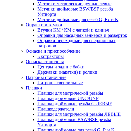
Метчики метрические ручные левые
Метчики дюймовые BSW/BSF резьба
Уитворта
Метчики дюймовые для резьб G, Rc и K
Оправки и втулки
Втулки КМ / КМ с лапкой и клинья
Оправки для насадных зенкеров и развёрток
Оправки переходные для сверлильных
патронов
Оснаска и приспособление
Экстракторы
Оснаска станочная
Центры и задние бабки
Державки (накатки) и ролики
Патроны станочные
Патроны сверлильные
Плашки
Плашки для метрической резьбы
Плашки дюймовые UNC/UNF
Плашки дюймовые резьба G ЛЕВЫЕ
Плашкодержатели
Плашки для метрической резьбы ЛЕВЫЕ
Плашки дюймовые BSW/BSF резьба
Уитворта
Плашки дюймовые для резьб G, R и K