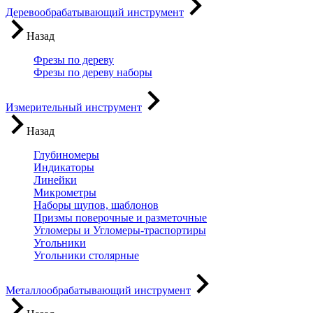
Деревообрабатывающий инструмент
Назад
Фрезы по дереву
Фрезы по дереву наборы
Измерительный инструмент
Назад
Глубиномеры
Индикаторы
Линейки
Микрометры
Наборы щупов, шаблонов
Призмы поверочные и разметочные
Угломеры и Угломеры-траспортиры
Угольники
Угольники столярные
Металлообрабатывающий инструмент