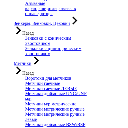
Алмазные
карандаши,иглы,алмазы в
оправе, резцы
Зенкеры, Зенковки, Цековки
Назад
Зенковки с коническим
хвостовиком
Зенковки с цилиндрическим
хвостовиком
Метчики
Назад
Воротоки для метчиков
Метчики гаечные
Метчики гаечные ЛЕВЫЕ
Метчики дюймовые UNC/UNF
м/р
Метчики м/р метрические
Метчики метрические ручные
Метчики метрические ручные
левые
Метчики дюймовые BSW/BSF