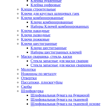
Клейма буквенные
Клейма цифровые
Клещи строительные
Ключи для круглых шлицевых гаек
Ключи комбинированные
Ключи комбинированные
Наборы Ключей комбинированных
Ключи накидные
Ключи разводные
Ключи рожковые
Ключи шестигранные
Ключи шестигранные
Наборы шестигранных ключей
Маски сварщика, стекла, каски
Стекла запасные для маски сварщи
Стекла запасные для маски сварщика
Молотки
Ножницы по металлу
Отвертки
Пассатижи, плоскогубцы
Скобы
Шлифшкурка
Шлифовальная бумага на бумажной
Шлифовальная бумага на тканевой
Шлифовальная бумага на тканевой основе